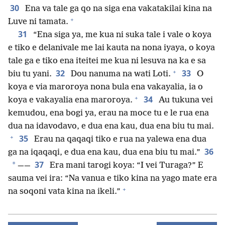
30
Ena va tale ga qo na siga ena vakatakilai kina na
+
Luve ni tamata.
31
“Ena siga ya, me kua ni suka tale i vale o koya
e tiko e delanivale me lai kauta na nona iyaya, o koya
tale ga e tiko ena iteitei me kua ni lesuva na ka e sa
+
32
33
biu tu yani.
Dou nanuma na wati Loti.
O
koya e via maroroya nona bula ena vakayalia, ia o
+
34
koya e vakayalia ena maroroya.
Au tukuna vei
kemudou, ena bogi ya, erau na moce tu e le rua ena
dua na idavodavo, e dua ena kau, dua ena biu tu mai.
+
35
Erau na qaqaqi tiko e rua na yalewa ena dua
36
ga na iqaqaqi, e dua ena kau, dua ena biu tu mai.”
37
*
——
Era mani tarogi koya: “I vei Turaga?” E
sauma vei ira: “Na vanua e tiko kina na yago mate era
+
na soqoni vata kina na ikeli.”