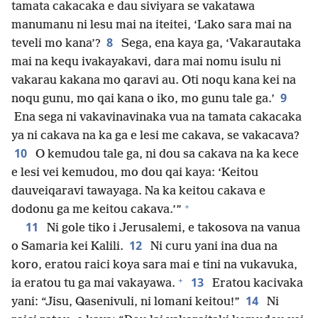
tamata cakacaka e dau siviyara se vakatawa
manumanu ni lesu mai na iteitei, ‘Lako sara mai na
8
teveli mo kana’?
Sega, ena kaya ga, ‘Vakarautaka
mai na kequ ivakayakavi, dara mai nomu isulu ni
vakarau kakana mo qaravi au. Oti noqu kana kei na
9
noqu gunu, mo qai kana o iko, mo gunu tale ga.’
Ena sega ni vakavinavinaka vua na tamata cakacaka
ya ni cakava na ka ga e lesi me cakava, se vakacava?
10
O kemudou tale ga, ni dou sa cakava na ka kece
e lesi vei kemudou, mo dou qai kaya: ‘Keitou
dauveiqaravi tawayaga. Na ka keitou cakava e
+
dodonu ga me keitou cakava.’”
11
Ni gole tiko i Jerusalemi, e takosova na vanua
12
o Samaria kei Kalili.
Ni curu yani ina dua na
koro, eratou raici koya sara mai e tini na vukavuka,
+
13
ia eratou tu ga mai vakayawa.
Eratou kacivaka
14
yani: “Jisu, Qasenivuli, ni lomani keitou!”
Ni