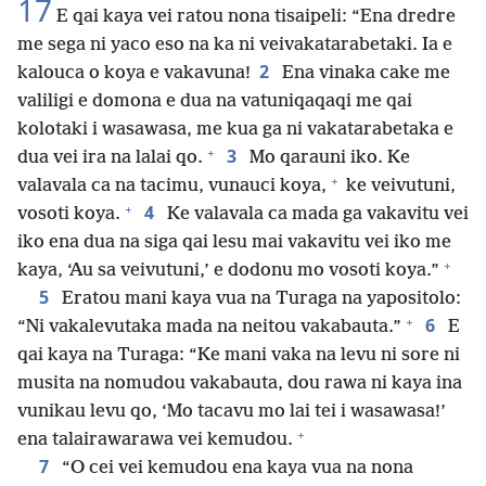
17
E qai kaya vei ratou nona tisaipeli: “Ena dredre
me sega ni yaco eso na ka ni veivakatarabetaki. Ia e
2
kalouca o koya e vakavuna!
Ena vinaka cake me
valiligi e domona e dua na vatuniqaqaqi me qai
kolotaki i wasawasa, me kua ga ni vakatarabetaka e
+
3
dua vei ira na lalai qo.
Mo qarauni iko. Ke
+
valavala ca na tacimu, vunauci koya,
ke veivutuni,
+
4
vosoti koya.
Ke valavala ca mada ga vakavitu vei
iko ena dua na siga qai lesu mai vakavitu vei iko me
+
kaya, ‘Au sa veivutuni,’ e dodonu mo vosoti koya.”
5
Eratou mani kaya vua na Turaga na yapositolo:
+
6
“Ni vakalevutaka mada na neitou vakabauta.”
E
qai kaya na Turaga: “Ke mani vaka na levu ni sore ni
musita na nomudou vakabauta, dou rawa ni kaya ina
vunikau levu qo, ‘Mo tacavu mo lai tei i wasawasa!’
+
ena talairawarawa vei kemudou.
7
“O cei vei kemudou ena kaya vua na nona