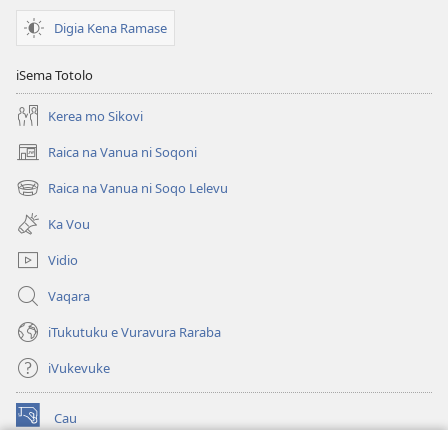
Digia Kena Ramase
iSema Totolo
Kerea mo Sikovi
Raica na Vanua ni Soqoni
(opens
new
Raica na Vanua ni Soqo Lelevu
(opens
window)
new
Ka Vou
window)
Vidio
Vaqara
iTukutuku e Vuravura Raraba
iVukevuke
Cau
(opens
new