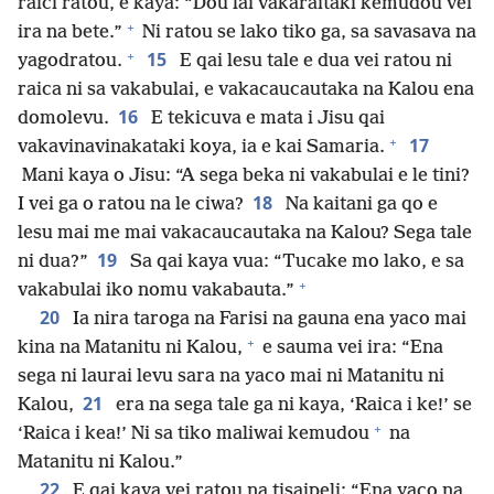
raici ratou, e kaya: “Dou lai vakaraitaki kemudou vei
+
ira na bete.”
Ni ratou se lako tiko ga, sa savasava na
+
15
yagodratou.
E qai lesu tale e dua vei ratou ni
raica ni sa vakabulai, e vakacaucautaka na Kalou ena
16
domolevu.
E tekicuva e mata i Jisu qai
+
17
vakavinavinakataki koya, ia e kai Samaria.
Mani kaya o Jisu: “A sega beka ni vakabulai e le tini?
18
I vei ga o ratou na le ciwa?
Na kaitani ga qo e
lesu mai me mai vakacaucautaka na Kalou? Sega tale
19
ni dua?”
Sa qai kaya vua: “Tucake mo lako, e sa
+
vakabulai iko nomu vakabauta.”
20
Ia nira taroga na Farisi na gauna ena yaco mai
+
kina na Matanitu ni Kalou,
e sauma vei ira: “Ena
sega ni laurai levu sara na yaco mai ni Matanitu ni
21
Kalou,
era na sega tale ga ni kaya, ‘Raica i ke!’ se
+
‘Raica i kea!’ Ni sa tiko maliwai kemudou
na
Matanitu ni Kalou.”
22
E qai kaya vei ratou na tisaipeli: “Ena yaco na