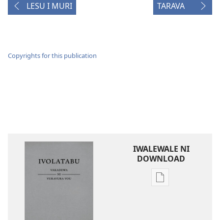
LESU I MURI
TARAVA
Copyrights for this publication
IWALEWALE NI
DOWNLOAD
Sala
me
download
kina