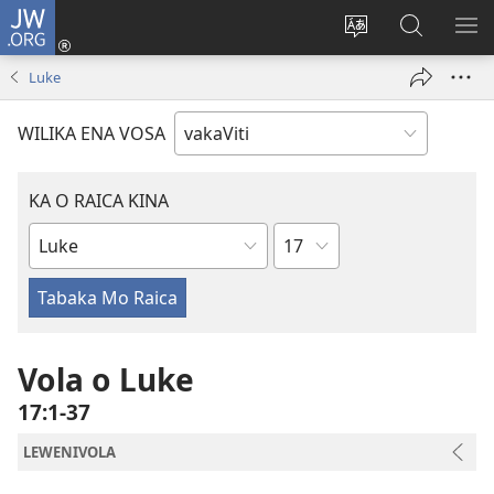
JW.ORG
Dolava
(opens
Veisautaka
Vaqara
VA
new
na
ena
NA
Luke
window)
Vosa
JW.ORG
LIS
WILIKA ENA VOSA
KA O RAICA KINA
Wase
iVola
ena
iVolatabu
Vola o Luke
17:1-37
LEWENIVOLA