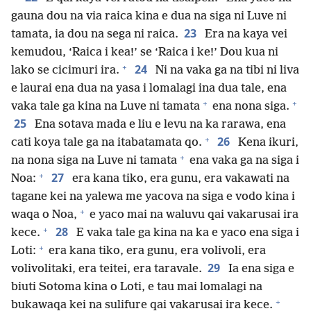
gauna dou na via raica kina e dua na siga ni Luve ni
23
tamata, ia dou na sega ni raica.
Era na kaya vei
kemudou, ‘Raica i kea!’ se ‘Raica i ke!’ Dou kua ni
+
24
lako se cicimuri ira.
Ni na vaka ga na tibi ni liva
e laurai ena dua na yasa i lomalagi ina dua tale, ena
+
+
vaka tale ga kina na Luve ni tamata
ena nona siga.
25
Ena sotava mada e liu e levu na ka rarawa, ena
+
26
cati koya tale ga na itabatamata qo.
Kena ikuri,
+
na nona siga na Luve ni tamata
ena vaka ga na siga i
+
27
Noa:
era kana tiko, era gunu, era vakawati na
tagane kei na yalewa me yacova na siga e vodo kina i
+
waqa o Noa,
e yaco mai na waluvu qai vakarusai ira
+
28
kece.
E vaka tale ga kina na ka e yaco ena siga i
+
Loti:
era kana tiko, era gunu, era volivoli, era
29
volivolitaki, era teitei, era taravale.
Ia ena siga e
biuti Sotoma kina o Loti, e tau mai lomalagi na
+
bukawaqa kei na sulifure qai vakarusai ira kece.