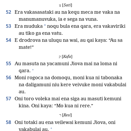
צ [
Sati
]
52
Era vakasasataki au na kequ meca me vaka na
manumanuvuka, ia e sega na vuna.
53
*
Era muduka
noqu bula ena qara, era vakaviriki
au tiko ga ena vatu.
54
E drodrova na uluqu na wai, au qai kaya: “Au sa
mate!”
ק [
Kofa
]
55
Au masuta na yacamuni Jiova mai na loma ni
+
qara.
56
Moni rogoca na domoqu, moni kua ni tabonaka
na daligamuni niu kere veivuke moni vakabulai
au.
57
Oni toro voleka mai ena siga au masuti kemuni
kina. Oni kaya: “Mo kua ni rere.”
ר [
Resi
]
58
Oni totaki au ena veilewai kemuni Jiova, oni
+
vakabulai au.