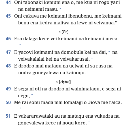
44
Oni tabonaki kemuni ena o, me kua ni rogo yani
+
na neimami masu.
45
Oni cakava me keimami ibenubenu, me keimami
benu ena kedra maliwa na lewe ni veivanua.”
פ [
Pe
]
46
Era dalaga kece vei keimami na keimami meca.
+
+
47
E yacovi keimami na domobula kei na dai,
na
+
veivakalalai kei na veivakarusai.
48
E drodro mai mataqu na uciwai ni sa rusa na
+
nodra goneyalewa na kainoqu.
ע [
Ayini
]
49
E sega ni oti na drodro ni wainimataqu, e sega ni
+
cegu,
50
Me rai sobu mada mai lomalagi o Jiova me raica.
+
51
E vakararawataki au na mataqu ena vukudra na
+
goneyalewa kece ni noqu koro.