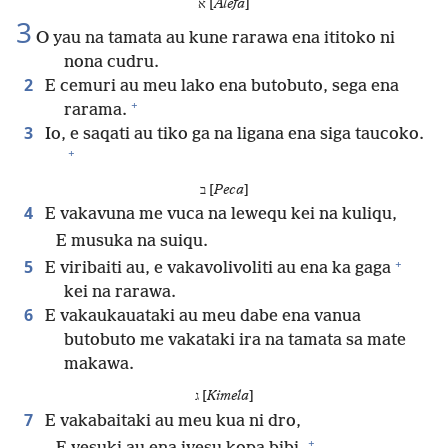
א [
Alefa
]
3
O yau na tamata au kune rarawa ena ititoko ni
nona cudru.
2
E cemuri au meu lako ena butobuto, sega ena
+
rarama.
3
Io, e saqati au tiko ga na ligana ena siga taucoko.
+
ב [
Peca
]
4
E vakavuna me vuca na lewequ kei na kuliqu,
E musuka na suiqu.
+
5
E viribaiti au, e vakavolivoliti au ena ka gaga
kei na rarawa.
6
E vakaukauataki au meu dabe ena vanua
butobuto me vakataki ira na tamata sa mate
makawa.
ג [
Kimela
]
7
E vakabaitaki au meu kua ni dro,
+