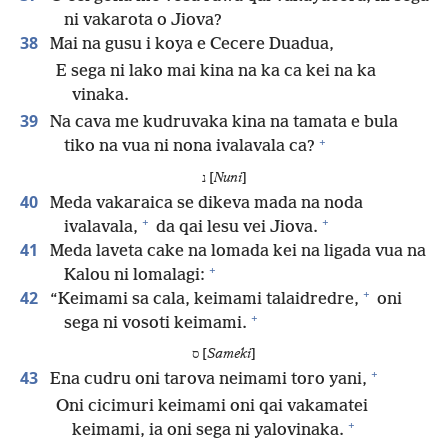
ni vakarota o Jiova?
38
Mai na gusu i koya e Cecere Duadua,
E sega ni lako mai kina na ka ca kei na ka
vinaka.
39
Na cava me kudruvaka kina na tamata e bula
+
tiko na vua ni nona ivalavala ca?
נ [
Nuni
]
40
Meda vakaraica se dikeva mada na noda
+
+
ivalavala,
da qai lesu vei Jiova.
41
Meda laveta cake na lomada kei na ligada vua na
+
Kalou ni lomalagi:
+
42
“Keimami sa cala, keimami talaidredre,
oni
+
sega ni vosoti keimami.
ס [
Sameki
]
+
43
Ena cudru oni tarova neimami toro yani,
Oni cicimuri keimami oni qai vakamatei
+
keimami, ia oni sega ni yalovinaka.