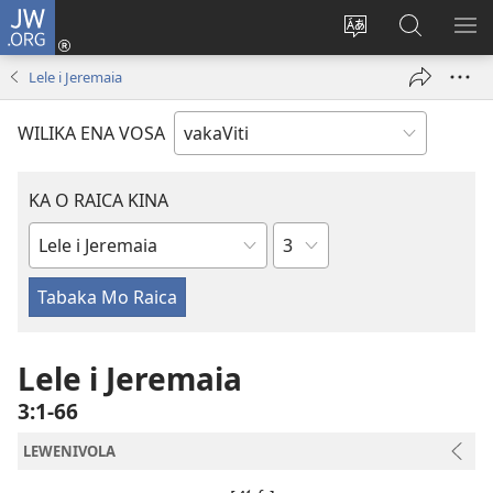
JW.ORG
Dolava
(opens
Veisautaka
Vaqara
VA
new
na
ena
NA
Lele i Jeremaia
window)
Vosa
JW.ORG
LIS
WILIKA ENA VOSA
KA O RAICA KINA
Wase
iVola
ena
iVolatabu
Lele i Jeremaia
3:1-66
LEWENIVOLA