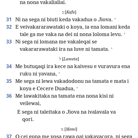
na nona vakalialiai.
כ [
Kafa
]
+
31
Ni na sega ni biuti keda vakadua o Jiova.
32
E veivakararawataki o koya, ia ena lomani keda
+
tale ga me vaka na dei ni nona loloma levu.
33
Ni sega ni lomana me vakaleqai se
+
vakararawataki ira na luve ni tamata.
ל [
Lameta
]
34
Me butuqaqi ira kece na kaivesu e vuravura ena
+
ruku ni yavana,
35
Me sega ni lewa vakadodonu na tamata e mata i
+
koya e Cecere Duadua,
36
Me lawakitaka na tamata ena nona kisi ni
veilewai,
E sega ni taleitaka o Jiova na ivalavala va
qori.
מ [
Memi
]
37
O cei gona me vosa rawa qai vakayacora, ni sega