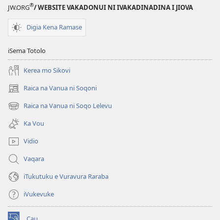
®
JW.ORG
/ WEBSITE VAKADONUI NI IVAKADINADINA I JIOVA
Digia Kena Ramase
iSema Totolo
Kerea mo Sikovi
Raica na Vanua ni Soqoni
(opens
new
Raica na Vanua ni Soqo Lelevu
(opens
window)
new
Ka Vou
window)
Vidio
Vaqara
iTukutuku e Vuravura Raraba
iVukevuke
Cau