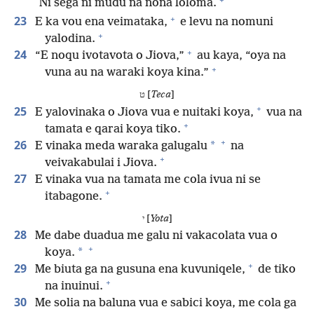
Ni sega ni mudu na nona loloma.
+
23
E ka vou ena veimataka,
e levu na nomuni
+
yalodina.
+
24
“E noqu ivotavota o Jiova,”
au kaya, “oya na
+
vuna au na waraki koya kina.”
ט [
Teca
]
+
25
E yalovinaka o Jiova vua e nuitaki koya,
vua na
+
tamata e qarai koya tiko.
+
26
*
E vinaka meda waraka galugalu
na
+
veivakabulai i Jiova.
27
E vinaka vua na tamata me cola ivua ni se
+
itabagone.
י [
Yota
]
28
Me dabe duadua me galu ni vakacolata vua o
+
*
koya.
+
29
Me biuta ga na gusuna ena kuvuniqele,
de tiko
+
na inuinui.
30
Me solia na baluna vua e sabici koya, me cola ga