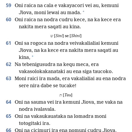
59
Oni raica na cala e vakayacori vei au, kemuni
+
Jiova, moni lewai au mada.
60
Oni raica na nodra cudru kece, na ka kece era
nakita mera saqati au kina.
ש [
Sini
] se [
Shini
]
61
Oni sa rogoca na nodra veivakalialiai kemuni
Jiova, na ka kece era nakita mera saqati au
+
kina,
62
Na tebenigusudra na kequ meca, era
vakasolokakanataki au ena siga taucoko.
63
Moni raici ira mada, era vakalialiai au ena nodra
sere nira dabe se tucake!
ת [
Tau
]
64
Oni na sauma vei ira kemuni Jiova, me vaka na
nodra ivalavala.
65
Oni na vakaukauataka na lomadra moni
totogitaki ira.
66
Oni na cicimuri ira ena nomuni cudru Jiova,