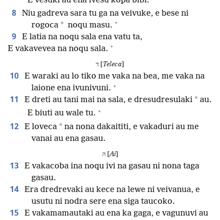
E vesuki au ena ivesu kopa bibi.
8
Niu gadreva sara tu ga na veivuke, e bese ni
+
*
rogoca
noqu masu.
9
E latia na noqu sala ena vatu ta,
+
E vakavevea na noqu sala.
ד [
Teleca
]
10
E waraki au lo tiko me vaka na bea, me vaka na
+
laione ena ivunivuni.
11
*
E dreti au tani mai na sala, e dresudresulaki
au.
+
E biuti au wale tu.
12
*
E loveca
na nona dakaititi, e vakaduri au me
vanai au ena gasau.
ה [
Ai
]
13
E vakacoba ina noqu ivi na gasau ni nona taga
gasau.
14
Era dredrevaki au kece na lewe ni veivanua, e
usutu ni nodra sere ena siga taucoko.
15
E vakamamautaki au ena ka gaga, e vagunuvi au