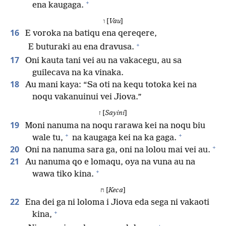
+
ena kaugaga.
ו [
Vau
]
16
E voroka na batiqu ena qereqere,
+
E buturaki au ena dravusa.
17
Oni kauta tani vei au na vakacegu, au sa
guilecava na ka vinaka.
18
Au mani kaya: “Sa oti na kequ totoka kei na
noqu vakanuinui vei Jiova.”
ז [
Sayini
]
19
Moni nanuma na noqu rarawa kei na noqu biu
+
+
wale tu,
na kaugaga kei na ka gaga.
+
20
Oni na nanuma sara ga, oni na lolou mai vei au.
21
Au nanuma qo e lomaqu, oya na vuna au na
+
wawa tiko kina.
ח [
Keca
]
22
Ena dei ga ni loloma i Jiova eda sega ni vakaoti
+
kina,
+