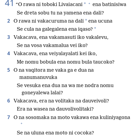
41
+
*
“O rawa ni toboki Livaiacani
ena batinisiwa
Se dreta sobu tu na yamena ena dali?
2
*
O rawa ni vakacuruma na dali
ena ucuna
*
Se cula na galegalena ena iqaso?
3
Vakacava, ena vakamasuti iko vakalevu,
Se na vosa vakamalua vei iko?
4
Vakacava, ena veiyalayalati kei iko,
Me nomu bobula ena nomu bula taucoko?
5
O na vaqitora me vaka ga e dua na
manumanuvuka
Se vesuka ena dua na wa me nodra nomu
goneyalewa lalai?
6
Vakacava, era na volitaka na dauveivoli?
Era na wasea na dauvolivolitaki?
7
O na sosomaka na moto vakawa ena kuliniyagona
+
Se na uluna ena moto ni cocoka?