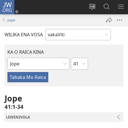
JW.ORG
Dolava
(opens
Veisautaka
Vaqara
VA
new
na
ena
NA
Jope
window)
Vosa
JW.ORG
LIS
WILIKA ENA VOSA
KA O RAICA KINA
Wase
iVola
ena
iVolatabu
Jope
41:1-34
LEWENIVOLA