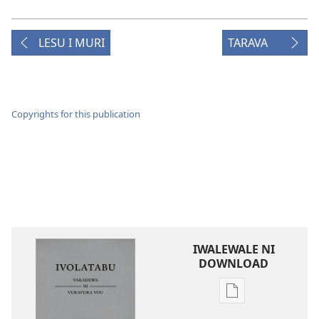
LESU I MURI
TARAVA
Copyrights for this publication
IWALEWALE NI
DOWNLOAD
Sala
me