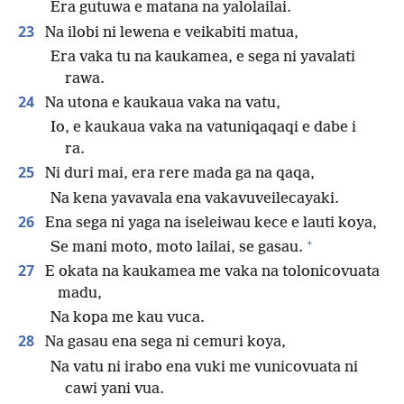
Era gutuwa e matana na yalolailai.
23
Na ilobi ni lewena e veikabiti matua,
Era vaka tu na kaukamea, e sega ni yavalati
rawa.
24
Na utona e kaukaua vaka na vatu,
Io, e kaukaua vaka na vatuniqaqaqi e dabe i
ra.
25
Ni duri mai, era rere mada ga na qaqa,
Na kena yavavala ena vakavuveilecayaki.
26
Ena sega ni yaga na iseleiwau kece e lauti koya,
+
Se mani moto, moto lailai, se gasau.
27
E okata na kaukamea me vaka na tolonicovuata
madu,
Na kopa me kau vuca.
28
Na gasau ena sega ni cemuri koya,
Na vatu ni irabo ena vuki me vunicovuata ni
cawi yani vua.