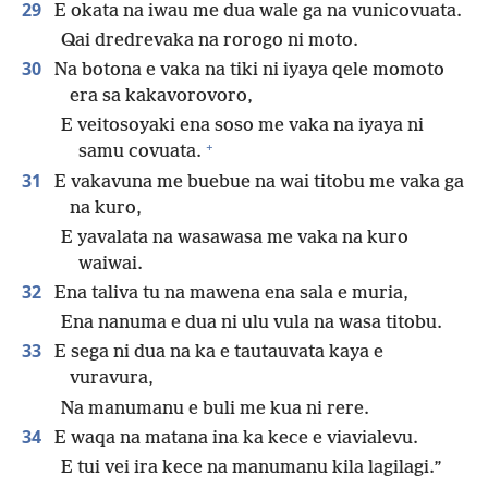
29
E okata na iwau me dua wale ga na vunicovuata.
Qai dredrevaka na rorogo ni moto.
30
Na botona e vaka na tiki ni iyaya qele momoto
era sa kakavorovoro,
E veitosoyaki ena soso me vaka na iyaya ni
+
samu covuata.
31
E vakavuna me buebue na wai titobu me vaka ga
na kuro,
E yavalata na wasawasa me vaka na kuro
waiwai.
32
Ena taliva tu na mawena ena sala e muria,
Ena nanuma e dua ni ulu vula na wasa titobu.
33
E sega ni dua na ka e tautauvata kaya e
vuravura,
Na manumanu e buli me kua ni rere.
34
E waqa na matana ina ka kece e viavialevu.
E tui vei ira kece na manumanu kila lagilagi.”