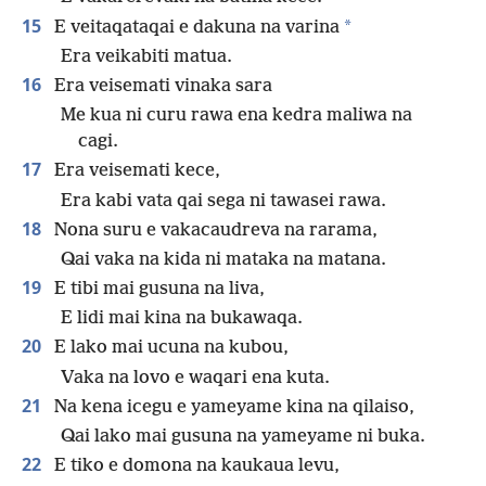
15
*
E veitaqataqai e dakuna na varina
Era veikabiti matua.
16
Era veisemati vinaka sara
Me kua ni curu rawa ena kedra maliwa na
cagi.
17
Era veisemati kece,
Era kabi vata qai sega ni tawasei rawa.
18
Nona suru e vakacaudreva na rarama,
Qai vaka na kida ni mataka na matana.
19
E tibi mai gusuna na liva,
E lidi mai kina na bukawaqa.
20
E lako mai ucuna na kubou,
Vaka na lovo e waqari ena kuta.
21
Na kena icegu e yameyame kina na qilaiso,
Qai lako mai gusuna na yameyame ni buka.
22
E tiko e domona na kaukaua levu,