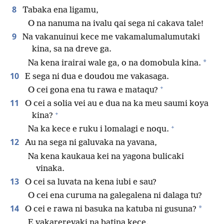
8
Tabaka ena ligamu,
O na nanuma na ivalu qai sega ni cakava tale!
9
Na vakanuinui kece me vakamalumalumutaki
kina, sa na dreve ga.
*
Na kena irairai wale ga, o na domobula kina.
10
E sega ni dua e doudou me vakasaga.
+
O cei gona ena tu rawa e mataqu?
11
O cei a solia vei au e dua na ka meu saumi koya
+
kina?
+
Na ka kece e ruku i lomalagi e noqu.
12
Au na sega ni galuvaka na yavana,
Na kena kaukaua kei na yagona bulicaki
vinaka.
13
O cei sa luvata na kena iubi e sau?
O cei ena curuma na galegalena ni dalaga tu?
14
*
O cei e rawa ni basuka na katuba ni gusuna?
E vakarerevaki na batina kece.