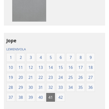
download
kina
na
ka
e
tabaki
iVolatabu-
Jope
Vakadewa
LEWENIVOLA
ni
Vuravura
1
2
3
4
5
6
7
8
9
Vou
10
11
12
13
14
15
16
17
18
19
20
21
22
23
24
25
26
27
28
29
30
31
32
33
34
35
36
37
38
39
40
41
42