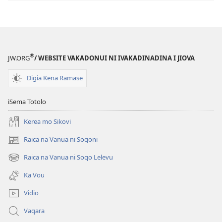
®
JW.ORG
/ WEBSITE VAKADONUI NI IVAKADINADINA I JIOVA
Digia Kena Ramase
iSema Totolo
Kerea mo Sikovi
Raica na Vanua ni Soqoni
(opens
new
Raica na Vanua ni Soqo Lelevu
(opens
window)
new
Ka Vou
window)
Vidio
Vaqara