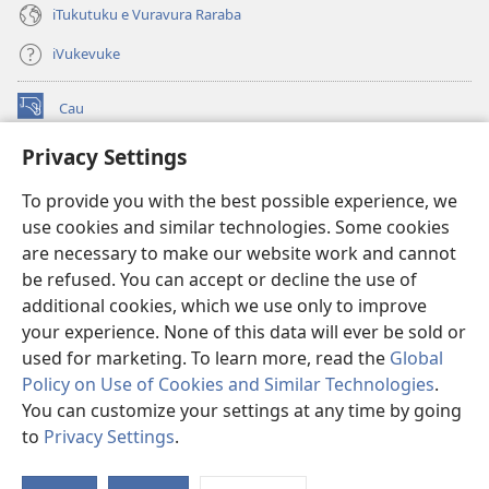
iTukutuku e Vuravura Raraba
iVukevuke
Cau
(opens
new
Privacy Settings
window)
Watchtower LAIBRI ENA INTERNET™
(opens
To provide you with the best possible experience, we
new
®
JW Hub
window)
use cookies and similar technologies. Some cookies
(opens
new
are necessary to make our website work and cannot
®
JW Library
window)
be refused. You can accept or decline the use of
additional cookies, which we use only to improve
Watchtower Library
your experience. None of this data will ever be sold or
used for marketing. To learn more, read the
Global
Policy on Use of Cookies and Similar Technologies
.
You can customize your settings at any time by going
Copyright
© 2026 Watch Tower Bible and Tract Society of Pennsylvania.
to
Privacy Settings
.
S
IVAKAVAKAYAGATAKI
|
VEIVAKADEITAKI
|
PRIVACY SETTINGS
Ta