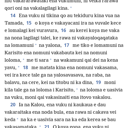
niu vakararawataki ena vukumuni, ni veika rarawa
+
qori oni na vakalagilagi kina.
14
Ena vuku ni tikina qo au tekiduru kina vua na
15
Tamada,
o koya e vakayacani ira na vuvale kece
16
e lomalagi kei vuravura,
au kerei koya me vaka
na nona lagilagi talei, ke rawa ni vakayaloqaqataka
+
17
na lomamuni
na yalona,
me tiko e lomamuni na
Karisito ena nomuni vakabauta kei na nomuni
+
+
loloma,
me ti sara
na wakamuni qai dei na kena
+
18
yavu,
me matata kina ena nomuni vakasama,
vei ira kece tale ga na yalosavasava, na raba, na
19
balavu, na cere, kei na titobu ni ka dina,
moni
+
kila tale ga na loloma i Karisito,
na loloma e uasivia
na vuku, moni qai vakasinaiti ena itovo vakalou.
20
Ia na Kalou, ena vuku ni kaukaua e dau
vakaraitaka ena noda bula, ena rawa ni cakava vei
+
keda
na ka e uasivia sara na ka eda kerea se bau
+
21
vakasamataka.
O koya gona, ena vuku ni