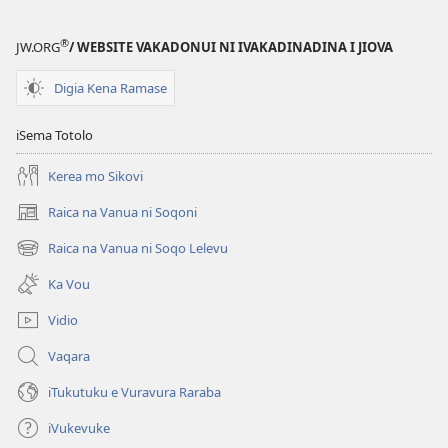
®
JW.ORG
/ WEBSITE VAKADONUI NI IVAKADINADINA I JIOVA
Digia Kena Ramase
iSema Totolo
Kerea mo Sikovi
Raica na Vanua ni Soqoni
(opens
new
Raica na Vanua ni Soqo Lelevu
(opens
window)
new
Ka Vou
window)
Vidio
Vaqara
iTukutuku e Vuravura Raraba
iVukevuke