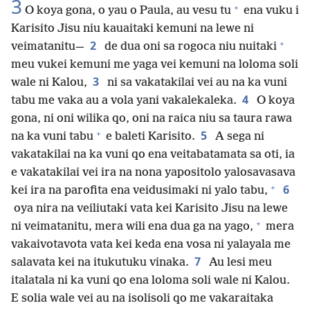
3
+
O koya gona, o yau o Paula, au vesu tu
ena vuku i
Karisito Jisu niu kauaitaki kemuni na lewe ni
+
2
veimatanitu—
de dua oni sa rogoca niu nuitaki
meu vukei kemuni me yaga vei kemuni na loloma soli
3
wale ni Kalou,
ni sa vakatakilai vei au na ka vuni
4
tabu me vaka au a vola yani vakalekaleka.
O koya
gona, ni oni wilika qo, oni na raica niu sa taura rawa
+
5
na ka vuni tabu
e baleti Karisito.
A sega ni
vakatakilai na ka vuni qo ena veitabatamata sa oti, ia
e vakatakilai vei ira na nona yapositolo yalosavasava
+
6
kei ira na parofita ena veidusimaki ni yalo tabu,
oya nira na veiliutaki vata kei Karisito Jisu na lewe
+
ni veimatanitu, mera wili ena dua ga na yago,
mera
vakaivotavota vata kei keda ena vosa ni yalayala me
7
salavata kei na itukutuku vinaka.
Au lesi meu
italatala ni ka vuni qo ena loloma soli wale ni Kalou.
E solia wale vei au na isolisoli qo me vakaraitaka