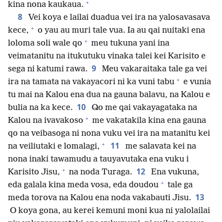
+
kina nona kaukaua.
8
Vei koya e lailai duadua vei ira na yalosavasava
+
kece,
o yau au muri tale vua. Ia au qai nuitaki ena
+
loloma soli wale qo
meu tukuna yani ina
veimatanitu na itukutuku vinaka talei kei Karisito e
9
sega ni katumi rawa.
Meu vakaraitaka tale ga vei
+
ira na tamata na vakayacori ni ka vuni tabu
e vunia
tu mai na Kalou ena dua na gauna balavu, na Kalou e
10
bulia na ka kece.
Qo me qai vakayagataka na
+
Kalou na ivavakoso
me vakatakila kina ena gauna
qo na veibasoga ni nona vuku vei ira na matanitu kei
+
11
na veiliutaki e lomalagi,
me salavata kei na
nona inaki tawamudu a tauyavutaka ena vuku i
+
12
Karisito Jisu,
na noda Turaga.
Ena vukuna,
+
eda galala kina meda vosa, eda doudou
tale ga
13
meda torova na Kalou ena noda vakabauti Jisu.
O koya gona, au kerei kemuni moni kua ni yalolailai