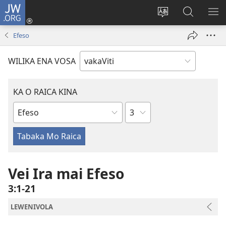
JW.ORG
Dolava
(opens
Veisautaka
Vaqara
VA
new
na
ena
NA
Efeso
window)
Vosa
JW.ORG
LIS
WILIKA ENA VOSA
KA O RAICA KINA
Wase
iVola
ena
iVolatabu
Vei Ira mai Efeso
3:1-21
LEWENIVOLA