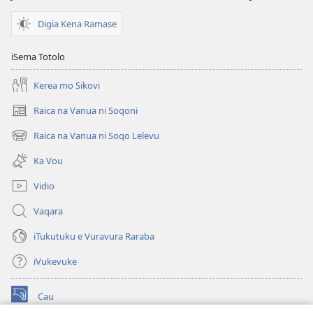
Digia Kena Ramase
iSema Totolo
Kerea mo Sikovi
Raica na Vanua ni Soqoni
(opens
new
Raica na Vanua ni Soqo Lelevu
(opens
window)
new
Ka Vou
window)
Vidio
Vaqara
iTukutuku e Vuravura Raraba
iVukevuke
Cau
(opens