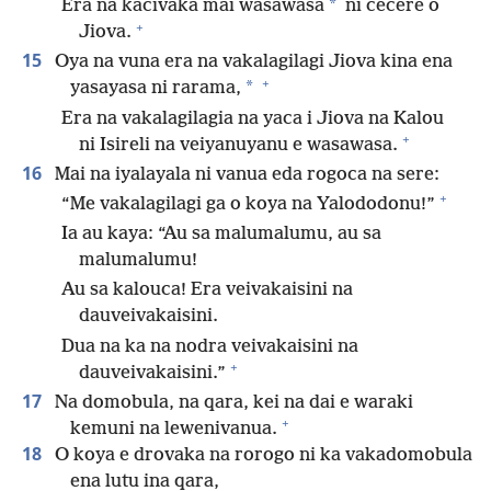
*
Era na kacivaka mai wasawasa
ni cecere o
+
Jiova.
15
Oya na vuna era na vakalagilagi Jiova kina ena
+
*
yasayasa ni rarama,
Era na vakalagilagia na yaca i Jiova na Kalou
+
ni Isireli na veiyanuyanu e wasawasa.
16
Mai na iyalayala ni vanua eda rogoca na sere:
+
“Me vakalagilagi ga o koya na Yalododonu!”
Ia au kaya: “Au sa malumalumu, au sa
malumalumu!
Au sa kalouca! Era veivakaisini na
dauveivakaisini.
Dua na ka na nodra veivakaisini na
+
dauveivakaisini.”
17
Na domobula, na qara, kei na dai e waraki
+
kemuni na lewenivanua.
18
O koya e drovaka na rorogo ni ka vakadomobula
ena lutu ina qara,