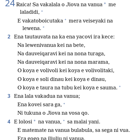
24
*
Raica! Sa vakalala o Jiova na vanua
me
+
laladidi,
+
E vakatoboicutaka
mera veiseyaki na
+
lewena.
2
Ena tautauvata na ka ena yacovi ira kece:
Na lewenivanua kei na bete,
Na dauveiqaravi kei na nona turaga,
Na dauveiqaravi kei na nona marama,
O koya e volivoli kei koya e volivolitaki,
O koya e soli dinau kei koya e dinau,
+
O koya e taura na tubu kei koya e sauma.
3
Ena lala vakadua na vanua;
+
Ena kovei sara ga,
Ni tukuna o Jiova na vosa qo.
+
4
*
E lolosi
na vanua,
sa malai yani.
E matemate na vanua bulabula, sa sega ni vua.
Era gogo na iliuliu ni vanua.