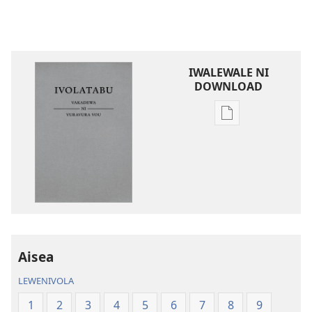
IWALEWALE NI
DOWNLOAD
Sala
me
download
kina
na
ka
e
tabaki
iVolatabu-
Aisea
Vakadewa
LEWENIVOLA
ni
Vuravura
1
2
3
4
5
6
7
8
9