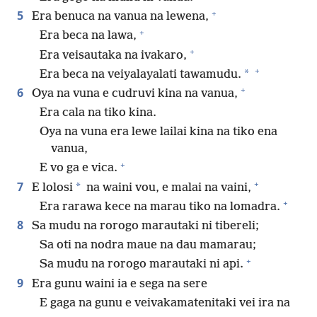
+
5
Era benuca na vanua na lewena,
+
Era beca na lawa,
+
Era veisautaka na ivakaro,
+
*
Era beca na veiyalayalati tawamudu.
+
6
Oya na vuna e cudruvi kina na vanua,
Era cala na tiko kina.
Oya na vuna era lewe lailai kina na tiko ena
vanua,
+
E vo ga e vica.
+
7
*
E lolosi
na waini vou, e malai na vaini,
+
Era rarawa kece na marau tiko na lomadra.
8
Sa mudu na rorogo marautaki ni tibereli;
Sa oti na nodra maue na dau mamarau;
+
Sa mudu na rorogo marautaki ni api.
9
Era gunu waini ia e sega na sere
E gaga na gunu e veivakamatenitaki vei ira na