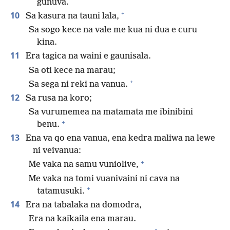
gunuva.
+
10
Sa kasura na tauni lala,
Sa sogo kece na vale me kua ni dua e curu
kina.
11
Era tagica na waini e gaunisala.
Sa oti kece na marau;
+
Sa sega ni reki na vanua.
12
Sa rusa na koro;
Sa vurumemea na matamata me ibinibini
+
benu.
13
Ena va qo ena vanua, ena kedra maliwa na lewe
ni veivanua:
+
Me vaka na samu vuniolive,
Me vaka na tomi vuanivaini ni cava na
+
tatamusuki.
14
Era na tabalaka na domodra,
Era na kaikaila ena marau.