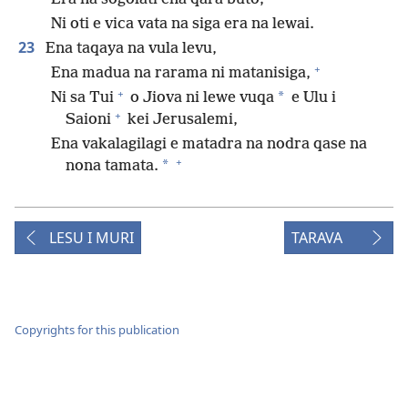
Ni oti e vica vata na siga era na lewai.
23
Ena taqaya na vula levu,
+
Ena madua na rarama ni matanisiga,
+
*
Ni sa Tui
o Jiova ni lewe vuqa
e Ulu i
+
Saioni
kei Jerusalemi,
Ena vakalagilagi e matadra na nodra qase na
+
*
nona tamata.
LESU I MURI
TARAVA
Copyrights for this publication