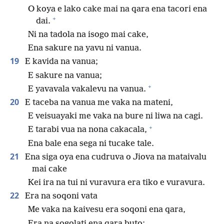
O koya e lako cake mai na qara ena tacori ena
+
dai.
Ni na tadola na isogo mai cake,
Ena sakure na yavu ni vanua.
19
E kavida na vanua;
E sakure na vanua;
+
E yavavala vakalevu na vanua.
20
E taceba na vanua me vaka na mateni,
E veisuayaki me vaka na bure ni liwa na cagi.
+
E tarabi vua na nona cakacala,
Ena bale ena sega ni tucake tale.
21
Ena siga oya ena cudruva o Jiova na mataivalu
mai cake
Kei ira na tui ni vuravura era tiko e vuravura.
22
Era na soqoni vata
Me vaka na kaivesu era soqoni ena qara,
Era na sogolati ena qara buto;