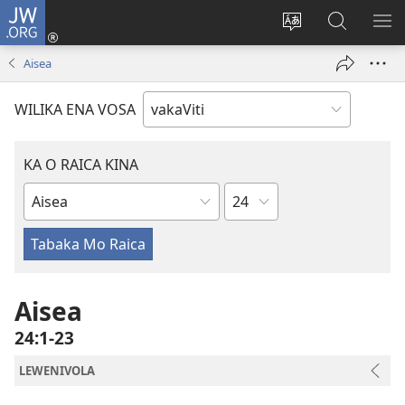
JW.ORG
Dolava
(opens
Veisautaka
Vaqara
VA
new
na
ena
NA
Aisea
window)
Vosa
JW.ORG
LIS
WILIKA ENA VOSA
KA O RAICA KINA
Wase
iVola
ena
iVolatabu
Aisea
24:1-23
LEWENIVOLA