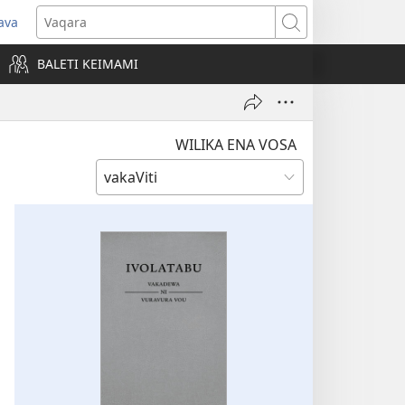
ava
pens
Vaqara
ew
BALETI KEIMAMI
ndow)
WILIKA ENA VOSA