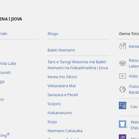
NA I JIOVA
taki
iRogo
iSema Toto
Kerea
Baleti Keimami
Raica
Taro e Tarogi Wasoma me Baleti
ola Lalai
(opens
Lelev
Keimami na iVakadinadina i Jiova
new
sureti
Vidio
Kerea mo Sikovi
window)
aga
Veitaratara Mai
iTuku
Rara
Sarasara e Peceli
ni
Soqoni
Cau
(opens
iVakananumi
new
window)
Soqo
Wat
(opens
ENA
Neimami Cakacaka
new
®
ting
JW L