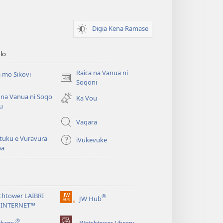
Digia Kena Ramase
lo
Raica na Vanua ni
 mo Sikovi
(opens
Soqoni
new
 na Vanua ni Soqo
Ka Vou
window)
u
Vaqara
tuku e Vuravura
iVukevuke
ba
chtower LAIBRI
®
JW Hub
(opens
 INTERNET™
new
®
window)
ibrary
Watchtower Library