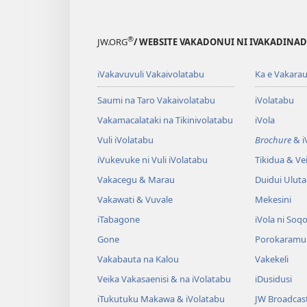
®
JW.ORG
/ WEBSITE VAKADONUI NI IVAKADINADI
iVakavuvuli Vakaivolatabu
Ka e Vakarau
Saumi na Taro Vakaivolatabu
iVolatabu
Vakamacalataki na Tikinivolatabu
iVola
Vuli iVolatabu
Brochure
& iV
iVukevuke ni Vuli iVolatabu
Tikidua & Vei
Vakacegu & Marau
Duidui Ulut
Vakawati & Vuvale
Mekesini
iTabagone
iVola ni Soqo
Gone
Porokaramu
Vakabauta na Kalou
Vakekeli
Veika Vakasaenisi & na iVolatabu
iDusidusi
iTukutuku Makawa & iVolatabu
JW Broadcas