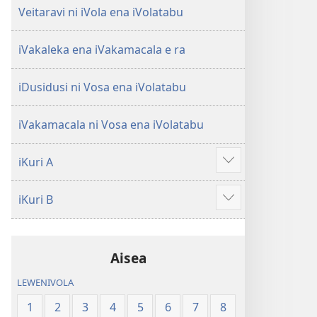
Veitaravi ni iVola ena iVolatabu
iVakaleka ena iVakamacala e ra
iDusidusi ni Vosa ena iVolatabu
iVakamacala ni Vosa ena iVolatabu
iKuri A
Show
more
iKuri B
Show
more
Aisea
LEWENIVOLA
1
2
3
4
5
6
7
8