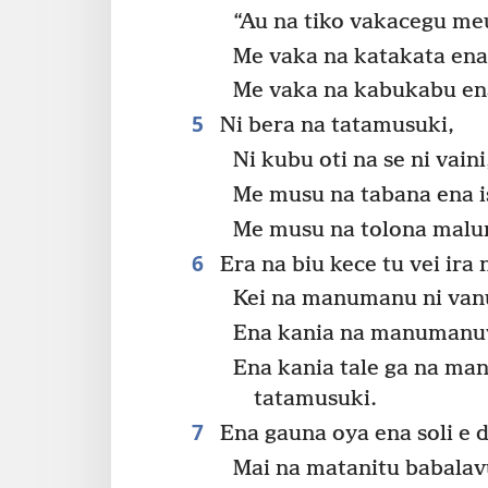
“Au na tiko vakacegu me
Me vaka na katakata ena
Me vaka na kabukabu ena
5
Ni bera na tatamusuki,
Ni kubu oti na se ni vain
Me musu na tabana ena i
Me musu na tolona malu
6
Era na biu kece tu vei i
Kei na manumanu ni van
Ena kania na manumanuv
Ena kania tale ga na ma
tatamusuki.
7
Ena gauna oya ena soli e d
Mai na matanitu babalav