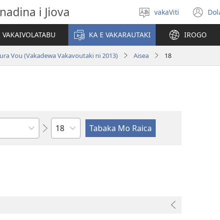
nadina i Jiova
vakaViti
Dol
Digia
(o
na
n
I VAKAIVOLATABU
KA E VAKARAUTAKI
IROGO
Vosa
wi
ura Vou (Vakadewa Vakavoutaki ni 2013)
Aisea
18
Wase