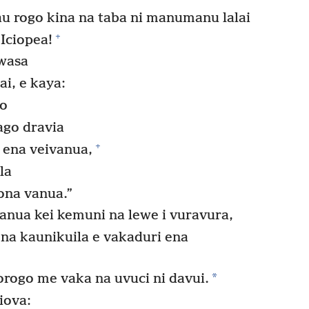
u rogo kina na taba ni manumanu lalai
+
 Iciopea!
awasa
i, e kaya:
lo
ago dravia
+
 ena veivanua,
la
ona vanua.”
nua kei kemuni na lewe i vuravura,
 na kaunikuila e vakaduri ena
*
orogo me vaka na uvuci ni davui.
iova: