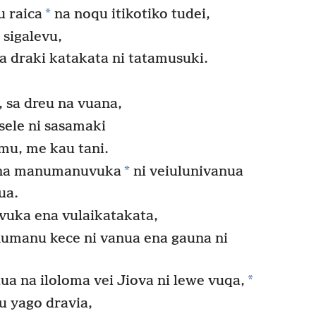
*
u raica
na noqu itikotiko tudei,
 sigalevu,
 draki katakata ni tatamusuki.
i, sa dreu na vuana,
sele ni sasamaki
mu, me kau tani.
*
ra na manumanuvuka
ni veiulunivanua
ua.
uka ena vulaikatakata,
numanu kece ni vanua ena gauna ni
*
ua na iloloma vei Jiova ni lewe vuqa,
u yago dravia,