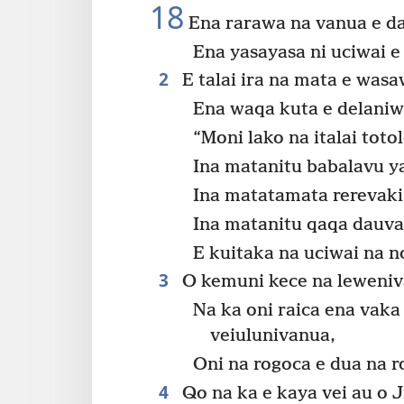
18
Ena rarawa na vanua e da
Ena yasayasa ni uciwai e
2
E talai ira na mata e was
Ena waqa kuta e delaniwa
“Moni lako na italai toto
Ina matanitu babalavu y
Ina matatamata rerevaki
Ina matanitu qaqa dauva
E kuitaka na uciwai na n
3
O kemuni kece na leweniva
Na ka oni raica ena vaka
veiulunivanua,
Oni na rogoca e dua na r
4
Qo na ka e kaya vei au o J