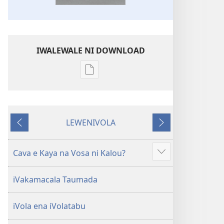
IWALEWALE NI DOWNLOAD
Sala
me
download
kina
LEWENIVOLA
na
LESU
TARAVA
ka
I
e
MURI
Cava e Kaya na Vosa ni Kalou?
Show
tabaki
more
iVolatabu-
iVakamacala Taumada
Vakadewa
ni
iVola ena iVolatabu
Vuravura
Vou