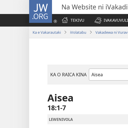
JW.ORG
Na Website ni iVakadi
TEKIVU
IVAKAVUVUL
Ka e Vakarautaki
iVolatabu
Vakadewa ni Vurav
KA O RAICA KINA
iVola
ena
iVolatabu
Aisea
18:1-7
LEWENIVOLA