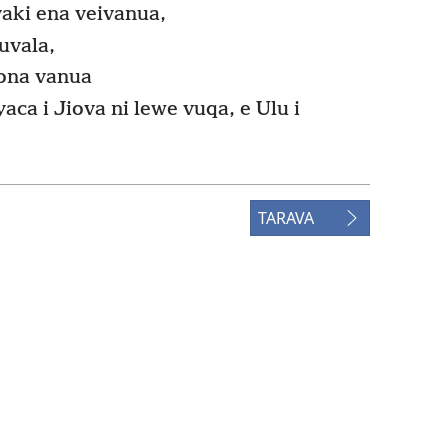
aki ena veivanua,
uvala,
nona vanua
yaca i Jiova ni lewe vuqa, e Ulu i
TARAVA