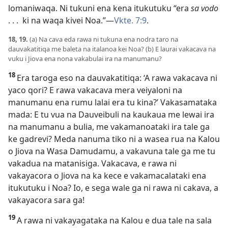
lomaniwaqa. Ni tukuni ena kena itukutuku “era
sa vodo
. . . ki na waqa kivei Noa.”—
Vkte. 7:9
.
18, 19.
(a) Na cava eda rawa ni tukuna ena nodra taro na
dauvakatitiqa me baleta na italanoa kei Noa? (b) E laurai vakacava na
vuku i Jiova ena nona vakabulai ira na manumanu?
18
Era taroga eso na dauvakatitiqa: ‘A rawa vakacava ni
yaco qori? E rawa vakacava mera veiyaloni na
manumanu ena rumu lalai era tu kina?’ Vakasamataka
mada: E tu vua na Dauveibuli na kaukaua me lewai ira
na manumanu a bulia, me vakamanoataki ira tale ga
ke gadrevi? Meda nanuma tiko ni a wasea rua na Kalou
o Jiova na Wasa Damudamu, a vakavuna tale ga me tu
vakadua na matanisiga. Vakacava, e rawa ni
vakayacora o Jiova na ka kece e vakamacalataki ena
itukutuku i Noa? Io, e sega wale ga ni rawa ni cakava, a
vakayacora sara ga!
19
A rawa ni vakayagataka na Kalou e dua tale na sala