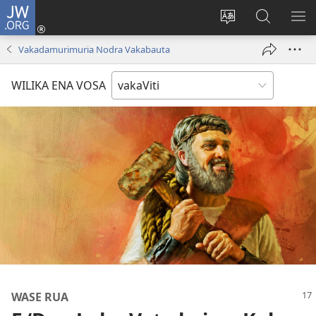
JW.ORG
Dolava
(opens
Veisautaka
Vaqara
VA
new
na
ena
NA
Vakadamurimuria Nodra Vakabauta
window)
Vosa
JW.ORG
LIS
WILIKA ENA VOSA
WASE RUA