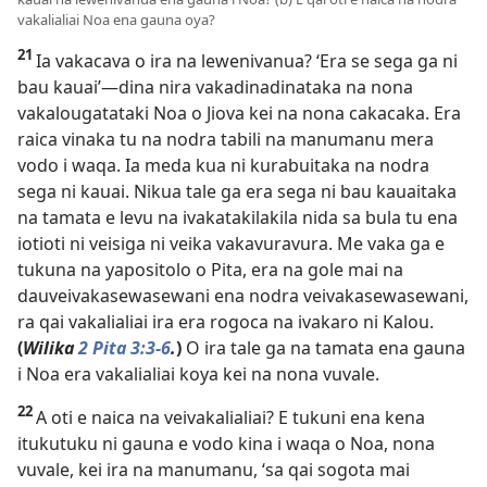
vakalialiai Noa ena gauna oya?
21
Ia vakacava o ira na lewenivanua? ‘Era se sega ga ni
bau kauai’—dina nira vakadinadinataka na nona
vakalougatataki Noa o Jiova kei na nona cakacaka. Era
raica vinaka tu na nodra tabili na manumanu mera
vodo i waqa. Ia meda kua ni kurabuitaka na nodra
sega ni kauai. Nikua tale ga era sega ni bau kauaitaka
na tamata e levu na ivakatakilakila nida sa bula tu ena
iotioti ni veisiga ni veika vakavuravura. Me vaka ga e
tukuna na yapositolo o Pita, era na gole mai na
dauveivakasewasewani ena nodra veivakasewasewani,
ra qai vakalialiai ira era rogoca na ivakaro ni Kalou.
(
Wilika
2 Pita 3:3-6
.
)
O ira tale ga na tamata ena gauna
i Noa era vakalialiai koya kei na nona vuvale.
22
A oti e naica na veivakalialiai? E tukuni ena kena
itukutuku ni gauna e vodo kina i waqa o Noa, nona
vuvale, kei ira na manumanu, ‘sa qai sogota mai