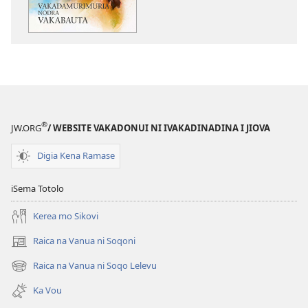
kina
na
ka
e
tabaki
Vakadamurimur
Nodra
Vakabauta
®
JW.ORG
/ WEBSITE VAKADONUI NI IVAKADINADINA I JIOVA
Digia Kena Ramase
iSema Totolo
Kerea mo Sikovi
Raica na Vanua ni Soqoni
(opens
new
Raica na Vanua ni Soqo Lelevu
(opens
window)
new
Ka Vou
window)