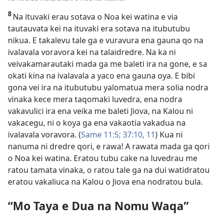
8
Na ituvaki erau sotava o Noa kei watina e via
tautauvata kei na ituvaki era sotava na itubutubu
nikua. E takalevu tale ga e vuravura ena gauna qo na
ivalavala voravora kei na talaidredre. Na ka ni
veivakamarautaki mada ga me baleti ira na gone, e sa
okati kina na ivalavala a yaco ena gauna oya. E bibi
gona vei ira na itubutubu yalomatua mera solia nodra
vinaka kece mera taqomaki luvedra, ena nodra
vakavulici ira ena veika me baleti Jiova, na Kalou ni
vakacegu, ni o koya ga ena vakaotia vakadua na
ivalavala voravora. (
Same 11:5;
37:10, 11
) Kua ni
nanuma ni dredre qori, e rawa! A rawata mada ga qori
o Noa kei watina. Eratou tubu cake na luvedrau me
ratou tamata vinaka, o ratou tale ga na dui watidratou
eratou vakaliuca na Kalou o Jiova ena nodratou bula.
“Mo Taya e Dua na Nomu Waqa”