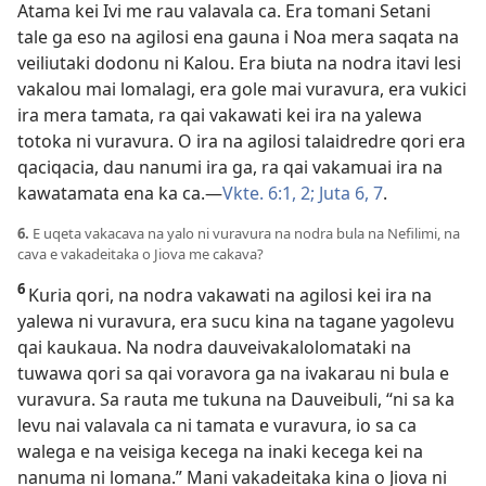
Atama kei Ivi me rau valavala ca. Era tomani Setani
tale ga eso na agilosi ena gauna i Noa mera saqata na
veiliutaki dodonu ni Kalou. Era biuta na nodra itavi lesi
vakalou mai lomalagi, era gole mai vuravura, era vukici
ira mera tamata, ra qai vakawati kei ira na yalewa
totoka ni vuravura. O ira na agilosi talaidredre qori era
qaciqacia, dau nanumi ira ga, ra qai vakamuai ira na
kawatamata ena ka ca.—
Vkte. 6:1, 2;
Juta 6, 7
.
6.
E uqeta vakacava na yalo ni vuravura na nodra bula na Nefilimi, na
cava e vakadeitaka o Jiova me cakava?
6
Kuria qori, na nodra vakawati na agilosi kei ira na
yalewa ni vuravura, era sucu kina na tagane yagolevu
qai kaukaua. Na nodra dauveivakalolomataki na
tuwawa qori sa qai voravora ga na ivakarau ni bula e
vuravura. Sa rauta me tukuna na Dauveibuli, “ni sa ka
levu nai valavala ca ni tamata e vuravura, io sa ca
walega e na veisiga kecega na inaki kecega kei na
nanuma ni lomana.” Mani vakadeitaka kina o Jiova ni