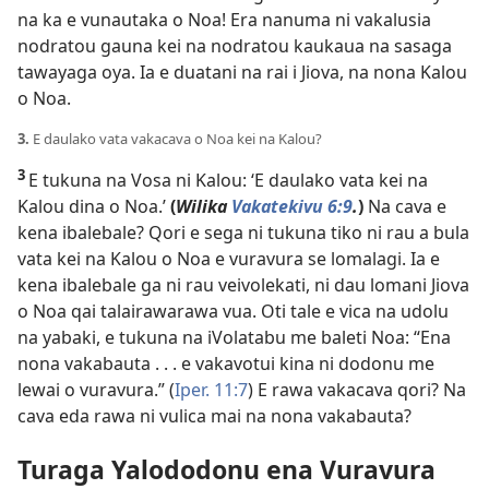
na ka e vunautaka o Noa! Era nanuma ni vakalusia
nodratou gauna kei na nodratou kaukaua na sasaga
tawayaga oya. Ia e duatani na rai i Jiova, na nona Kalou
o Noa.
3.
E daulako vata vakacava o Noa kei na Kalou?
3
E tukuna na Vosa ni Kalou: ‘E daulako vata kei na
Kalou dina o Noa.’
(
Wilika
Vakatekivu 6:9
.
)
Na cava e
kena ibalebale? Qori e sega ni tukuna tiko ni rau a bula
vata kei na Kalou o Noa e vuravura se lomalagi. Ia e
kena ibalebale ga ni rau veivolekati, ni dau lomani Jiova
o Noa qai talairawarawa vua. Oti tale e vica na udolu
na yabaki, e tukuna na iVolatabu me baleti Noa: “Ena
nona vakabauta . . . e vakavotui kina ni dodonu me
lewai o vuravura.” (
Iper. 11:7
) E rawa vakacava qori? Na
cava eda rawa ni vulica mai na nona vakabauta?
Turaga Yalododonu ena Vuravura