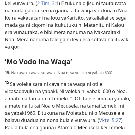
kei vuravura. (
2 Tim. 3:1
) E tukuna o Jisu ni tautauvata
na noda gauna kei na gauna a ta waqa voli kina o Noa.
Ke ra vakacacani na lotu vaKarisito, vakalialiai se sega
mada ga ni ciqomi na itukutuku ni Matanitu ni Kalou
era vunautaka, e bibi mera nanuma na ivakaraitaki i
Noa. Mera nanuma tale ga ni levu era sotava na ituvaki
va qori.
‘Mo Vodo ina Waqa’
15.
Na tuvaki cava a sotava o Noa ni sa voleka ni yabaki 600?
15
Sa voleka sara ni cava na ta waqa ni oti e
vicasagavulu na yabaki. Ni voleka ni yabaki 600 o Noa,
a mate na tamana o Lemeki.
Oti tale e lima na yabaki,
*
a mate na tukai Noa o Mecusela, na tamai Lemeki, ni
sa yabaki 969. E tukuna na iVolatabu ni o Mecusela a
balavu duadua na nona bula e vuravura. (
Vkte. 5:27
)
Rau a bula ena gauna i Atama o Mecusela kei Lemeki.