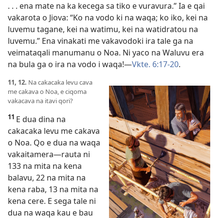
. . . ena mate na ka kecega sa tiko e vuravura.” Ia e qai
vakarota o Jiova: “Ko na vodo ki na waqa; ko iko, kei na
luvemu tagane, kei na watimu, kei na watidratou na
luvemu.” Ena vinakati me vakavodoki ira tale ga na
veimataqali manumanu o Noa. Ni yaco na Waluvu era
na bula ga o ira na vodo i waqa!—
Vkte. 6:17-20
.
11, 12.
Na cakacaka levu cava
me cakava o Noa, e ciqoma
vakacava na itavi qori?
11
E dua dina na
cakacaka levu me cakava
o Noa. Qo e dua na waqa
vakaitamera—rauta ni
133 na mita na kena
balavu, 22 na mita na
kena raba, 13 na mita na
kena cere. E sega tale ni
dua na waqa kau e bau