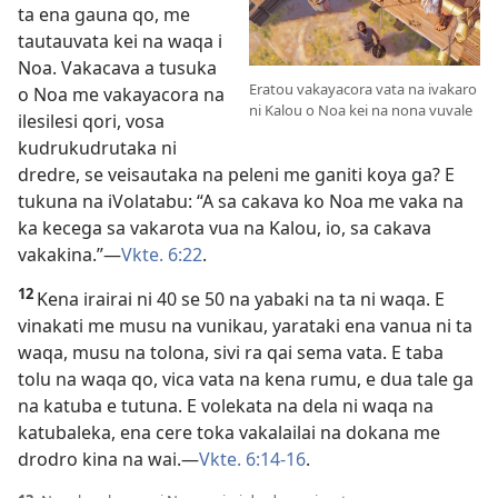
ta ena gauna qo, me
tautauvata kei na waqa i
Noa. Vakacava a tusuka
Eratou vakayacora vata na ivakaro
o Noa me vakayacora na
ni Kalou o Noa kei na nona vuvale
ilesilesi qori, vosa
kudrukudrutaka ni
dredre, se veisautaka na peleni me ganiti koya ga? E
tukuna na iVolatabu: “A sa cakava ko Noa me vaka na
ka kecega sa vakarota vua na Kalou, io, sa cakava
vakakina.”—
Vkte. 6:22
.
12
Kena irairai ni 40 se 50 na yabaki na ta ni waqa. E
vinakati me musu na vunikau, yarataki ena vanua ni ta
waqa, musu na tolona, sivi ra qai sema vata. E taba
tolu na waqa qo, vica vata na kena rumu, e dua tale ga
na katuba e tutuna. E volekata na dela ni waqa na
katubaleka, ena cere toka vakalailai na dokana me
drodro kina na wai.—
Vkte. 6:14-16
.