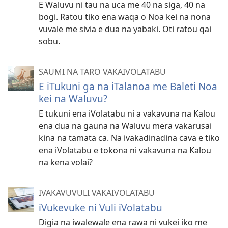
E Waluvu ni tau na uca me 40 na siga, 40 na
bogi. Ratou tiko ena waqa o Noa kei na nona
vuvale me sivia e dua na yabaki. Oti ratou qai
sobu.
SAUMI NA TARO VAKAIVOLATABU
E iTukuni ga na iTalanoa me Baleti Noa
kei na Waluvu?
E tukuni ena iVolatabu ni a vakavuna na Kalou
ena dua na gauna na Waluvu mera vakarusai
kina na tamata ca. Na ivakadinadina cava e tiko
ena iVolatabu e tokona ni vakavuna na Kalou
na kena volai?
IVAKAVUVULI VAKAIVOLATABU
iVukevuke ni Vuli iVolatabu
Digia na iwalewale ena rawa ni vukei iko me