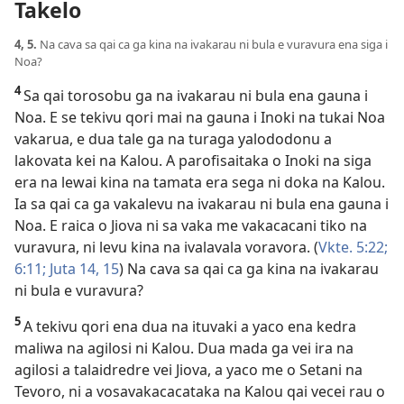
Takelo
4, 5.
Na cava sa qai ca ga kina na ivakarau ni bula e vuravura ena siga i
Noa?
4
Sa qai torosobu ga na ivakarau ni bula ena gauna i
Noa. E se tekivu qori mai na gauna i Inoki na tukai Noa
vakarua, e dua tale ga na turaga yalododonu a
lakovata kei na Kalou. A parofisaitaka o Inoki na siga
era na lewai kina na tamata era sega ni doka na Kalou.
Ia sa qai ca ga vakalevu na ivakarau ni bula ena gauna i
Noa. E raica o Jiova ni sa vaka me vakacacani tiko na
vuravura, ni levu kina na ivalavala voravora. (
Vkte. 5:22;
6:11;
Juta 14, 15
) Na cava sa qai ca ga kina na ivakarau
ni bula e vuravura?
5
A tekivu qori ena dua na ituvaki a yaco ena kedra
maliwa na agilosi ni Kalou. Dua mada ga vei ira na
agilosi a talaidredre vei Jiova, a yaco me o Setani na
Tevoro, ni a vosavakacacataka na Kalou qai vecei rau o