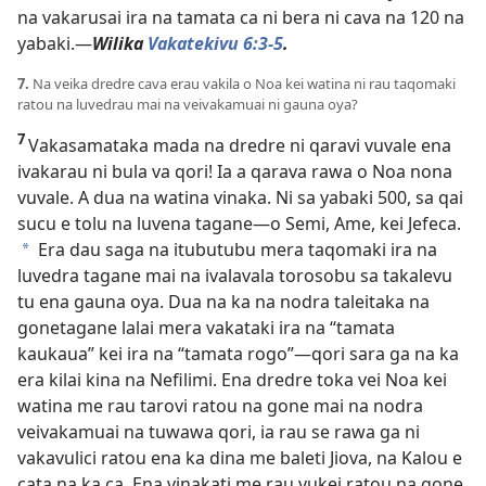
na vakarusai ira na tamata ca ni bera ni cava na 120 na
yabaki.—
Wilika
Vakatekivu 6:3-5
.
7.
Na veika dredre cava erau vakila o Noa kei watina ni rau taqomaki
ratou na luvedrau mai na veivakamuai ni gauna oya?
7
Vakasamataka mada na dredre ni qaravi vuvale ena
ivakarau ni bula va qori! Ia a qarava rawa o Noa nona
vuvale. A dua na watina vinaka. Ni sa yabaki 500, sa qai
sucu e tolu na luvena tagane—o Semi, Ame, kei Jefeca.
Era dau saga na itubutubu mera taqomaki ira na
*
luvedra tagane mai na ivalavala torosobu sa takalevu
tu ena gauna oya. Dua na ka na nodra taleitaka na
gonetagane lalai mera vakataki ira na “tamata
kaukaua” kei ira na “tamata rogo”—qori sara ga na ka
era kilai kina na Nefilimi. Ena dredre toka vei Noa kei
watina me rau tarovi ratou na gone mai na nodra
veivakamuai na tuwawa qori, ia rau se rawa ga ni
vakavulici ratou ena ka dina me baleti Jiova, na Kalou e
cata na ka ca. Ena vinakati me rau vukei ratou na gone