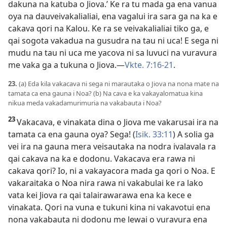
dakuna na katuba o Jiova.’ Ke ra tu mada ga ena vanua
oya na dauveivakalialiai, ena vagalui ira sara ga na ka e
cakava qori na Kalou. Ke ra se veivakalialiai tiko ga, e
qai sogota vakadua na gusudra na tau ni uca! E sega ni
mudu na tau ni uca me yacova ni sa luvuci na vuravura
me vaka ga a tukuna o Jiova.—
Vkte. 7:16-21
.
23.
(a) Eda kila vakacava ni sega ni marautaka o Jiova na nona mate na
tamata ca ena gauna i Noa? (b) Na cava e ka vakayalomatua kina
nikua meda vakadamurimuria na vakabauta i Noa?
23
Vakacava, e vinakata dina o Jiova me vakarusai ira na
tamata ca ena gauna oya? Sega! (
Isik. 33:11
) A solia ga
vei ira na gauna mera veisautaka na nodra ivalavala ra
qai cakava na ka e dodonu. Vakacava era rawa ni
cakava qori? Io, ni a vakayacora mada ga qori o Noa. E
vakaraitaka o Noa nira rawa ni vakabulai ke ra lako
vata kei Jiova ra qai talairawarawa ena ka kece e
vinakata. Qori na vuna e tukuni kina ni vakavotui ena
nona vakabauta ni dodonu me lewai o vuravura ena