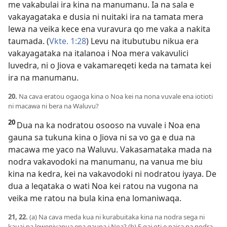
me vakabulai ira kina na manumanu. Ia na sala e
vakayagataka e dusia ni nuitaki ira na tamata mera
lewa na veika kece ena vuravura qo me vaka a nakita
taumada. (
Vkte. 1:28
) Levu na itubutubu nikua era
vakayagataka na italanoa i Noa mera vakavulici
luvedra, ni o Jiova e vakamareqeti keda na tamata kei
ira na manumanu.
20.
Na cava eratou ogaoga kina o Noa kei na nona vuvale ena iotioti
ni macawa ni bera na Waluvu?
20
Dua na ka nodratou osooso na vuvale i Noa ena
gauna sa tukuna kina o Jiova ni sa vo ga e dua na
macawa me yaco na Waluvu. Vakasamataka mada na
nodra vakavodoki na manumanu, na vanua me biu
kina na kedra, kei na vakavodoki ni nodratou iyaya. De
dua a leqataka o wati Noa kei ratou na vugona na
veika me ratou na bula kina ena lomaniwaqa.
21, 22.
(a) Na cava meda kua ni kurabuitaka kina na nodra sega ni
kauai na lewenivanua ena gauna i Noa? (b) E qai oti e naica na nodra