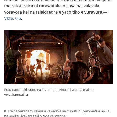
me ratou raica ni rarawataka o Jiova na ivalavala
voravora kei na talaidredre e yaco tiko e vuravura.—
Vkte. 6:6
.
Erau taqomaki ratou na luvedrau o Noa kei watina mai na
veivakamuai ca
8.
Era na vakadamurimuria vakacava na itubutubu yalomatua nikua
na nodrau ivakaraitaki o Noa kei watina?