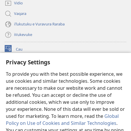
Vidio
Vaqara
iTukutuku e Vuravura Raraba
iVukevuke
Cau
(opens
new
Privacy Settings
window)
Watchtower LAIBRI ENA INTERNET™
(opens
To provide you with the best possible experience, we
new
®
JW Hub
window)
use cookies and similar technologies. Some cookies
(opens
new
are necessary to make our website work and cannot
®
JW Library
window)
be refused. You can accept or decline the use of
additional cookies, which we use only to improve
Watchtower Library
your experience. None of this data will ever be sold or
used for marketing. To learn more, read the
Global
Policy on Use of Cookies and Similar Technologies
.
You can customize your settings at any time by going