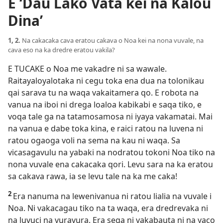
E ‘Dau Lako Vata kei na Kalou
Dina’
1, 2.
Na cakacaka cava eratou cakava o Noa kei na nona vuvale, na
cava eso na ka dredre eratou vakila?
E TUCAKE o Noa me vakadre ni sa wawale.
Raitayaloyalotaka ni cegu toka ena dua na tolonikau
qai sarava tu na waqa vakaitamera qo. E robota na
vanua na iboi ni drega loaloa kabikabi e saqa tiko, e
voqa tale ga na tatamosamosa ni iyaya vakamatai. Mai
na vanua e dabe toka kina, e raici ratou na luvena ni
ratou ogaoga voli na sema na kau ni waqa. Sa
vicasagavulu na yabaki na nodratou tokoni Noa tiko na
nona vuvale ena cakacaka qori. Levu sara na ka eratou
sa cakava rawa, ia se levu tale na ka me caka!
2
Era nanuma na lewenivanua ni ratou lialia na vuvale i
Noa. Ni vakacagau tiko na ta waqa, era dredrevaka ni
na luvuci na vuravura. Era sega ni vakabauta ni na yaco