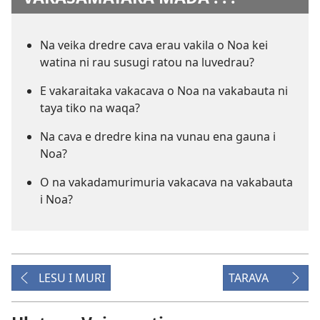
Na veika dredre cava erau vakila o Noa kei
watina ni rau susugi ratou na luvedrau?
E vakaraitaka vakacava o Noa na vakabauta ni
taya tiko na waqa?
Na cava e dredre kina na vunau ena gauna i
Noa?
O na vakadamurimuria vakacava na vakabauta
i Noa?
LESU I MURI
TARAVA