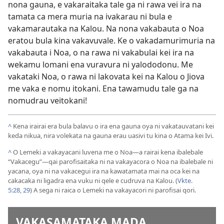
nona gauna, e vakaraitaka tale ga ni rawa vei ira na
tamata ca mera muria na ivakarau ni bula e
vakamarautaka na Kalou. Na nona vakabauta o Noa
eratou bula kina vakavuvale. Ke o vakadamurimuria na
vakabauta i Noa, o na rawa ni vakabulai kei ira na
wekamu lomani ena vuravura ni yalododonu. Me
vakataki Noa, o rawa ni lakovata kei na Kalou o Jiova
me vaka e nomu itokani. Ena tawamudu tale ga na
nomudrau veitokani!
^
Kena irairai era bula balavu o ira ena gauna oya ni vakatauvatani kei
keda nikua, nira volekata na gauna erau uasivi tu kina o Atama kei Ivi.
^
O Lemeki a vakayacani luvena me o Noa—a rairai kena ibalebale
“Vakacegu”—qai parofisaitaka ni na vakayacora o Noa na ibalebale ni
yacana, oya ni na vakacegui ira na kawatamata mai na oca kei na
cakacaka ni ligadra ena vuku ni qele e cudruva na Kalou. (
Vkte.
5:28, 29
) A sega ni raica o Lemeki na vakayacori ni parofisai qori.
VAKASAMATAKA MADA . . .