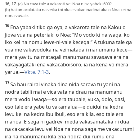
16, 17.
(a) Na cava tale a vakaroti vei Noa ni sa yabaki 600?
(b) Vakamacalataka na veika totoka e vakadinadinataka o Noa kei na
nona vuvale.
16
Ena yabaki tiko ga oya, a vakarota tale na Kalou o
Jiova vua na peteriaki o Noa: “Mo vodo ki na waqa, ko
iko kei na nomu lewe-ni-vale kecega.” A tukuna tale ga
vua me vakavodoka na veimataqali manumanu kece—
mera yavitu na mataqali manumanu savasava era na
vakayagataki ena vakacaboisoro, ia na kena vo mera
yarua.—
Vkte. 7:1-3
.
17
Sa bau rairai vinaka dina nida sarava tu yani na
nodra tabili mai e vica vata na drau na manumanu
mera vodo i waqa—so era taubale, vuka, dolo, qasi,
eso tale era yabe tu vakamalua—e duidui na kedra
levu kei na kedra ibulibuli, eso era kila, eso tale era
manoa. E sega ni gadrevi meda vakasamataka ni dua
na cakacaka levu vei Noa na nona saga me vakacurumi
ira na manumanu kila ena nodra dui rumu ena