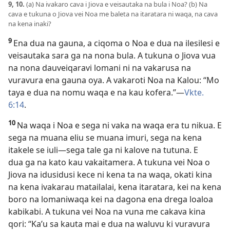
9, 10.
(a) Na ivakaro cava i Jiova e veisautaka na bula i Noa? (b) Na
cava e tukuna o Jiova vei Noa me baleta na itaratara ni waqa, na cava
na kena inaki?
9
Ena dua na gauna, a ciqoma o Noa e dua na ilesilesi e
veisautaka sara ga na nona bula. A tukuna o Jiova vua
na nona dauveiqaravi lomani ni na vakarusa na
vuravura ena gauna oya. A vakaroti Noa na Kalou: “Mo
taya e dua na nomu waqa e na kau kofera.”—
Vkte.
6:14
.
10
Na waqa i Noa e sega ni vaka na waqa era tu nikua. E
sega na muana eliu se muana imuri, sega na kena
itakele se iuli—sega tale ga ni kalove na tutuna. E
dua ga na kato kau vakaitamera. A tukuna vei Noa o
Jiova na idusidusi kece ni kena ta na waqa, okati kina
na kena ivakarau matailalai, kena itaratara, kei na kena
boro na lomaniwaqa kei na dagona ena drega loaloa
kabikabi. A tukuna vei Noa na vuna me cakava kina
qori: “Ka’u sa kauta mai e dua na waluvu ki vuravura