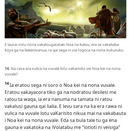
E laurai votu nona vakalougatataki Noa na Kalou, era se vakalialiai
koya ga na lewenivanua, ra qai sega ni via rogoca na nona itukutuku
14.
Na cava era vulica na vuvale lotu vaKarisito vei Noa kei na nona
vuvale?
14
Ia eratou sega ni soro o Noa kei na nona vuvale.
Eratou vakayacora tiko ga na nodratou ilesilesi me
ratou ta waqa, ia era nanuma na tamata ni ratou
vakalusi gauna qai lialia. E levu sara na ka era rawa ni
vulica na vuvale lotu vaKarisito nikua mai na vakabauta
i Noa kei na nona vuvale. Eda sa bula tale tu ga ena
gauna e vakatoka na iVolatabu me “iotioti ni veisiga”