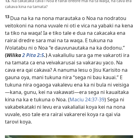
13.
Na cakacaka cava i Noa e rairai dredre mai na ta waqa, na cava era
cakava kina na tamata?
13
Dua na ka na nona marautaka o Noa na nodratou
veitokoni na nona vuvale ni oti e vica na yabaki na kena
ta tiko na waqa! Ia e tiko tale e dua na cakacaka ena
rairai dredre sara mai na ta waqa. E tukuna na
iVolatabu ni o Noa “e dauvunautaka na ka dodonu.”
(
Wilika
2 Pita 2:5
.
)
A vakaliuliu sara ga me vakaroti ira
na tamata ca ena veivakarusai sa vakarau yaco. Na
cava era qai cakava? A nanuma lesu o Jisu Karisito na
gauna oya, mani tukuna nira “sega ni bau kauai.” E
tukuna nira ogaoga vakalevu ena ka ni bula ni veisiga
—kana, gunu, kei na vakawati—era sega ni kauaitaka
kina na ka e tukuna o Noa. (
Maciu 24:37-39
) Sega ni
vakabekataki ni levu era vakalialiai koya kei na nona
vuvale, eso tale era rairai vakarerei koya ra qai via
tarovi koya.