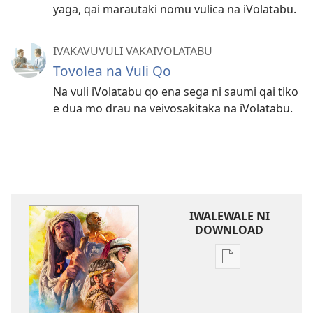
yaga, qai marautaki nomu vulica na iVolatabu.
IVAKAVUVULI VAKAIVOLATABU
Tovolea na Vuli Qo
Na vuli iVolatabu qo ena sega ni saumi qai tiko
e dua mo drau na veivosakitaka na iVolatabu.
IWALEWALE NI
DOWNLOAD
Sala
me
download