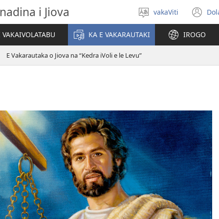
nadina i Jiova
vakaViti
Dol
Digia
(o
na
n
I VAKAIVOLATABU
KA E VAKARAUTAKI
IROGO
Vosa
wi
E Vakarautaka o Jiova na “Kedra iVoli e le Levu”