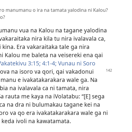
oro manumanu o ira na tamata yalodina ni Kalou?
ro?
umanu vua na Kalou na tagane yalodina
akaraitaka nira kila tu nira ivalavala ca,
 kina. Era vakaraitaka tale ga nira
ni Kalou me baleta na veisereki ena qai
Vakatekivu 3:15;
4:1-4;
Vunau ni Soro
iova na isoro va qori, qai vakadonui
numanu e ivakatakarakara wale ga. Na
a na ivalavala ca ni tamata, nira
Sa rauta me kaya na iVolatabu: “[E] sega
a ca na dra ni bulumakau tagane kei na
soro va qo era ivakatakarakara wale ga ni
 keda ivoli na kawatamata.