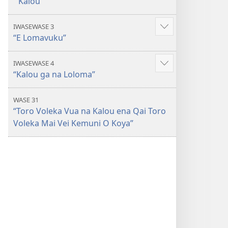
Kalou
IWASEWASE 3
Show
“E Lomavuku”
more
IWASEWASE 4
Show
“Kalou ga na Loloma”
more
WASE 31
“Toro Voleka Vua na Kalou ena Qai Toro
Voleka Mai Vei Kemuni O Koya”