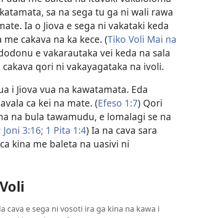
akatamata, sa na sega tu ga ni wali rawa
mate. Ia o Jiova e sega ni vakataki keda
 me cakava na ka kece. (
Tiko Voli Mai na
adodonu e vakarautaka vei keda na sala
 cakava qori ni vakayagataka na ivoli.
adua i Jiova vua na kawatamata. Eda
avala ca kei na mate. (
Efeso 1:7
) Qori
ina na bula tawamudu, e lomalagi se na
;
Joni 3:16;
1 Pita 1:4
) Ia na cava sara
ca kina me baleta na uasivi ni
Voli
 Na cava e sega ni vosoti ira ga kina na kawa i