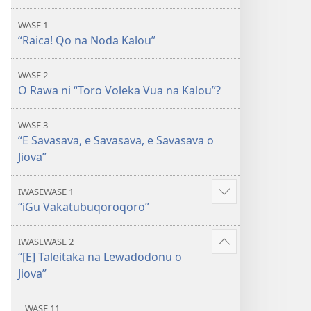
Toro
WASE 1
Voleka
“Raica! Qo na Noda Kalou”
Vei
Jiova
WASE 2
O Rawa ni “Toro Voleka Vua na Kalou”?
WASE 3
“E Savasava, e Savasava, e Savasava o
Jiova”
IWASEWASE 1
Show
“iGu Vakatubuqoroqoro”
more
IWASEWASE 2
Show
“[E] Taleitaka na Lewadodonu o
more
Jiova”
WASE 11