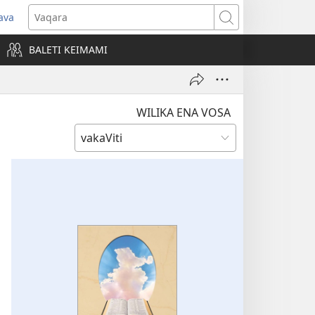
ava
pens
Vaqara
ew
BALETI KEIMAMI
ndow)
WILIKA ENA VOSA