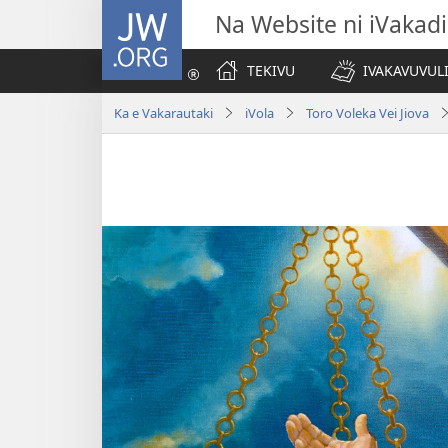
JW.ORG
Na Website ni iVakadi
TEKIVU
IVAKAVUVUL
Ka e Vakarautaki
iVola
Toro Voleka Vei Jiova