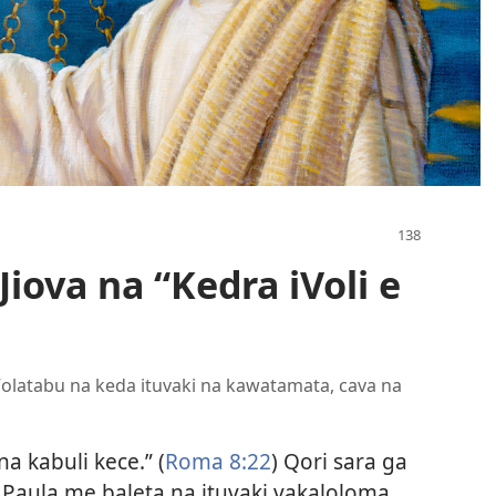
iova na “Kedra iVoli e
Volatabu na keda ituvaki na kawatamata, cava na
a kabuli kece.” (
Roma 8:22
) Qori sara ga
 Paula me baleta na ituvaki vakaloloma