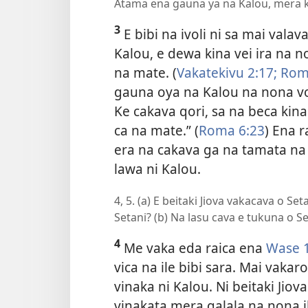
Atama ena gauna ya na Kalou, mera k
3
E bibi na ivoli ni sa mai valav
Kalou, e dewa kina vei ira na 
na mate. (
Vakatekivu 2:17;
Roma
gauna oya na Kalou na nona vo
Ke cakava qori, sa na beca kina 
ca na mate.” (
Roma 6:23
) Ena 
era na cakava ga na tamata na 
lawa ni Kalou.
4, 5. (a) E beitaki Jiova vakacava o Se
Setani? (b) Na lasu cava e tukuna o Se
4
Me vaka eda raica ena
Wase 
vica na ile bibi sara. Mai vaka
vinaka ni Kalou. Ni beitaki Jiova 
vinakata mera galala na nona ib