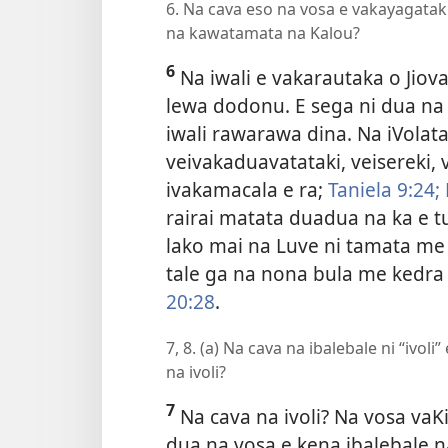
6. Na cava eso na vosa e vakayagatak
na kawatamata na Kalou?
6
Na iwali e vakarautaka o Jiova
lewa dodonu. E sega ni dua na
iwali rawarawa dina. Na iVolata
veivakaduavatataki, veisereki, ve
ivakamacala e ra;
Taniela 9:24;
rairai matata duadua na ka e tu
lako
mai na Luve ni tamata me q
tale ga na nona bula me kedra i
20:28
.
7, 8. (a) Na cava na ibalebale ni “ivol
na ivoli?
7
Na cava na ivoli? Na vosa vaKi
dua na vosa e kena ibalebale n