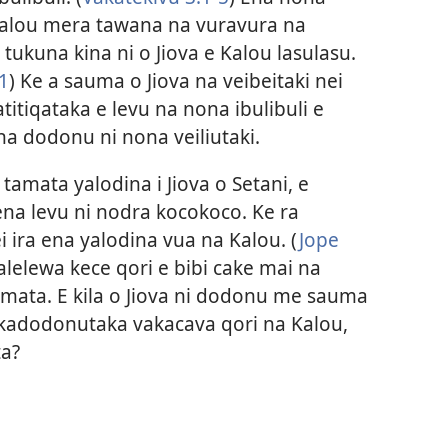
Kalou mera tawana na vuravura na
ukuna kina ni o Jiova e Kalou lasulasu.
1
) Ke a sauma o Jiova na veibeitaki nei
titiqataka e levu na nona ibulibuli e
na dodonu ni nona veiliutaki.
 tamata yalodina i Jiova o Setani, e
 ena levu ni nodra kocokoco. Ke ra
i ira ena yalodina vua na Kalou. (
Jope
kalelewa kece qori e bibi cake mai na
amata. E kila o Jiova ni dodonu me sauma
 vakadodonutaka vakacava qori na Kalou,
ta?