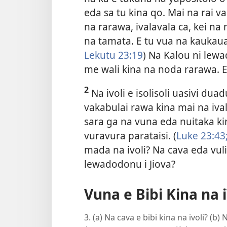
eda sa tu kina qo. Mai na rai v
na rarawa, ivalavala ca, kei na 
na tamata. E tu vua na kaukaua
Lekutu 23:19
) Na Kalou ni lew
me wali kina na noda rarawa. E
2
Na ivoli e isolisoli uasivi du
vakabulai rawa kina mai na ival
sara ga na vuna eda nuitaka k
vuravura parataisi. (
Luke 23:43
mada na ivoli? Na cava eda vuli
lewadodonu i Jiova?
Vuna e Bibi Kina na i
3. (a) Na cava e bibi kina na ivoli? (b)