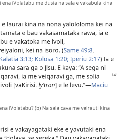
i ena iVolatabu me dusia na sala e vakabula kina
 e laurai kina na nona yalololoma kei na
 tamata e bau vakasamataka rawa, ia e
bu e vakatoka me ivoli,
iyaloni, kei na isoro. (
Same 49:8
,
Kalatia 3:13
;
Kolosa 1:20;
Iperiu 2:17
) Ia e
kuna sara ga o Jisu. E kaya: “A sega ni
aravi, ia me veiqaravi ga, me solia
voli [vaKirisi,
lyʹtron
] e le levu.”—
Maciu
i” ena iVolatabu? (b) Na sala cava me veirauti kina
risi e vakayagataki eke e yavutaki ena
a “dolava, se sereka.” Dau vakayagataki