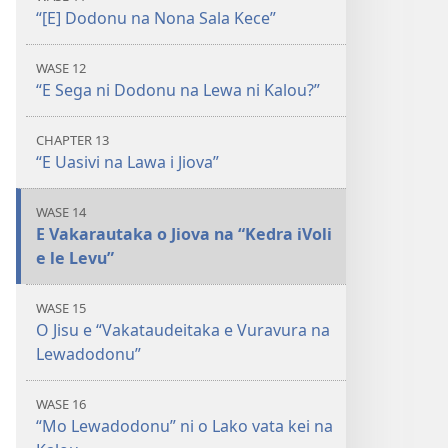
“[E] Dodonu na Nona Sala Kece”
WASE 12
“E Sega ni Dodonu na Lewa ni Kalou?”
CHAPTER 13
“E Uasivi na Lawa i Jiova”
WASE 14
E Vakarautaka o Jiova na “Kedra iVoli
e le Levu”
WASE 15
O Jisu e “Vakataudeitaka e Vuravura na
Lewadodonu”
WASE 16
“Mo Lewadodonu” ni o Lako vata kei na