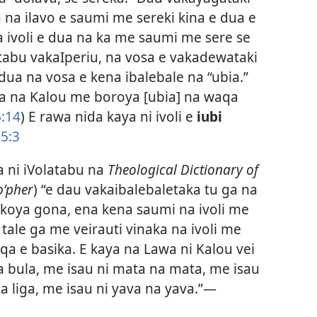
na ilavo e saumi me sereki kina e dua e
a ivoli e dua na ka me saumi me sere se
latabu vakaIperiu, na vosa e vakadewataki
 dua na vosa e kena ibalebale na “ubia.”
oa na Kalou me boroya [ubia] na waqa
6:14
) E rawa nida kaya ni ivoli e
iubi
5:3
a ni iVolatabu na
Theological Dictionary of
oʹpher
) “e dau vakaibalebaletaka tu ga na
O koya gona, ena kena saumi na ivoli me
i tale ga me veirauti vinaka na ivoli me
qa e basika. E kaya na Lawa ni Kalou vei
 na bula, me isau ni mata na mata, me isau
 na liga, me isau ni yava na yava.”—