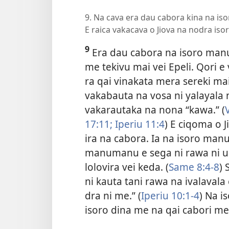
9. Na cava era dau cabora kina na is
E raica vakacava o Jiova na nodra iso
9
Era dau cabora na isoro man
me tekivu mai vei Epeli. Qori e v
ra qai vinakata mera sereki mai
vakabauta na vosa ni yalayala 
vakarautaka na nona “kawa.” (
17:11;
Iperiu 11:4
) E ciqoma o J
ira na cabora. Ia na isoro ma
manumanu e sega ni rawa ni ubi
lolovira vei keda. (
Same 8:4-8
) 
ni kauta tani rawa na ivalaval
dra ni me.” (
Iperiu 10:1-4
) Na i
isoro dina me na qai cabori me