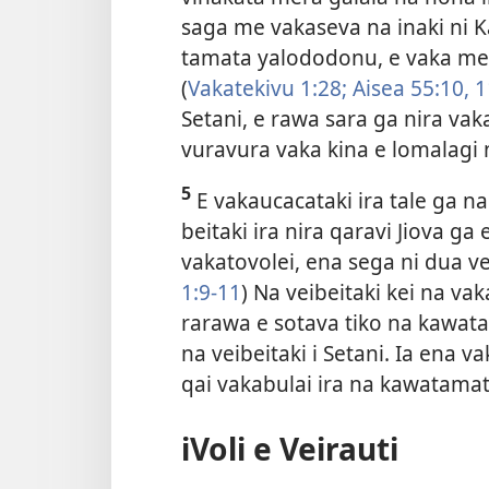
saga me vakaseva na inaki ni 
tamata yalododonu, e vaka me t
(
Vakatekivu 1:28;
Aisea 55:10, 1
Setani, e rawa sara ga nira vaka
vuravura vaka kina e lomalagi 
5
E vakaucacataki ira tale ga na
beitaki ira nira qaravi Jiova ga
vakatovolei, ena sega ni dua ve
1:9-11
) Na veibeitaki kei na va
rarawa e sotava tiko na kawat
na veibeitaki i Setani. Ia ena
qai vakabulai ira na kawatama
iVoli e Veirauti