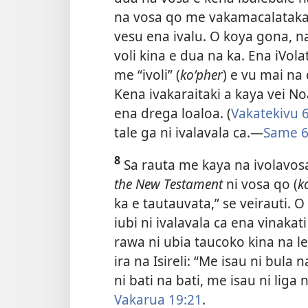
na vosa qo me vakamacalataka 
vesu ena ivalu. O koya gona, n
voli kina e dua na ka. Ena iVo
me “ivoli” (
koʹpher
) e vu mai na
Kena ivakaraitaki a kaya vei N
ena drega loaloa. (
Vakatekivu 
tale ga ni ivalavala ca.—
Same 6
8
Sa rauta me kaya na ivolavos
the New Testament
ni vosa qo (
k
ka e tautauvata,” se veirauti. 
iubi ni ivalavala ca ena vinakat
rawa ni ubia taucoko kina na le
ira na Isireli: “Me isau ni bula
ni bati na bati, me isau ni liga
Vakarua 19:21
.