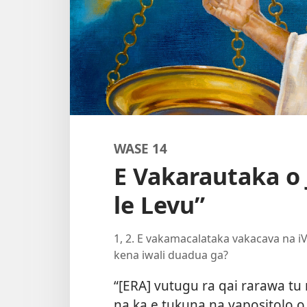
WASE 14
E Vakarautaka o J
le Levu”
1, 2. E vakamacalataka vakacava na i
kena iwali duadua ga?
“[ERA] vutugu ra qai rarawa tu n
na ka e tukuna na yapositolo o