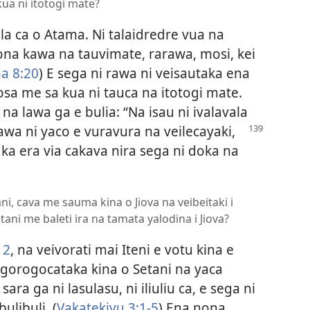
ua ni itotogi mate?
ala ca o Atama. Ni talaidredre vua na
nona kawa na tauvimate, rarawa, mosi, kei
 8:20
) E sega ni rawa ni veisautaka ena
sa me sa kua ni tauca na itotogi mate.
na lawa ga e bulia: “Na isau ni ivalavala
rawa ni yaco e vuravura
na veilecayaki,
ka era via cakava nira sega ni doka na
tani, cava me sauma kina o Jiova na veibeitaki i
tani me baleti ira na tamata yalodina i Jiova?
12
, na veivorati mai Iteni e votu kina e
rogorogocataka kina o Setani na yaca
sara ga ni lasulasu, ni iliuliu ca, e sega ni
ulibuli. (
Vakatekivu 3:1-5
) Ena nona