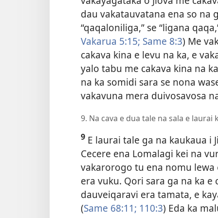
vakayagataka o Jiova me cakava
dau vakatauvatana ena so na g
“qaqaloniliga,” se “ligana qaqa,
Vakarua 5:15;
Same 8:3
) Me va
cakava kina e levu na ka, e vak
yalo tabu me cakava kina na k
na ka somidi sara se nona w
vakavuna mera duivosavosa na l
9. Na cava e dua tale na sala e laurai 
9
E laurai tale ga na kaukaua i 
Cecere ena Lomalagi kei na v
vakarorogo tu ena nomu lewa e
era vuku. Qori sara ga na ka e 
dauveiqaravi era tamata, e kay
(
Same 68:11;
110:3
) Eda ka mal