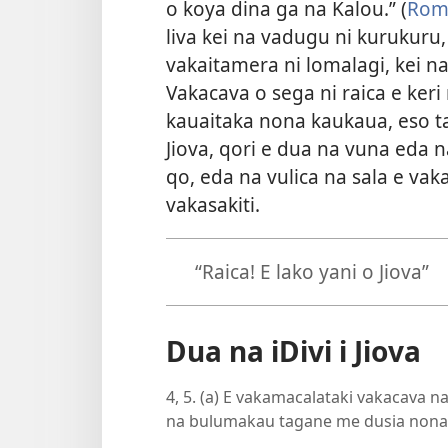
o koya dina ga na Kalou.” (
Rom
liva kei na vadugu ni kurukuru,
vakaitamera ni lomalagi, kei na
Vakacava o sega ni raica e keri
kauaitaka nona kaukaua, eso ta
Jiova, qori e dua na
vuna eda na
qo, eda na vulica na sala e vak
vakasakiti.
“Raica! E lako yani o Jiova”
Dua na iDivi i Jiova
4, 5. (a) E vakamacalataki vakacava na
na bulumakau tagane me dusia nona