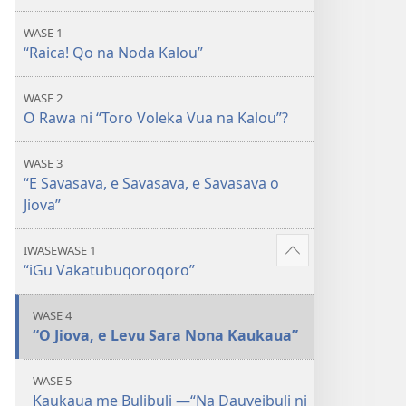
Toro
WASE 1
Voleka
“Raica! Qo na Noda Kalou”
Vei
Jiova
WASE 2
O Rawa ni “Toro Voleka Vua na Kalou”?
WASE 3
“E Savasava, e Savasava, e Savasava o
Jiova”
IWASEWASE 1
Show
“iGu Vakatubuqoroqoro”
more
WASE 4
“O Jiova, e Levu Sara Nona Kaukaua”
WASE 5
Kaukaua me Bulibuli —“Na Dauveibuli ni