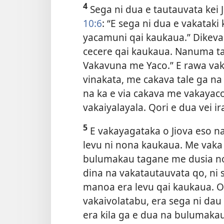
4
Sega ni dua e tautauvata kei 
10:6
: “E sega ni dua e vakataki
yacamuni qai kaukaua.” Dikeva 
cecere qai kaukaua. Nanuma tal
Vakavuna me Yaco.” E rawa vaka
vinakata, me cakava tale ga na
na ka e via cakava me vakayaco
vakaiyalayala. Qori e dua vei ir
5
E vakayagataka o Jiova eso n
levu ni nona kaukaua. Me vaka 
bulumakau tagane me dusia no
dina na vakatautauvata qo, n
manoa era levu qai kaukaua. O 
vakaivolatabu, era sega ni dau
era kila ga e dua na bulumaka