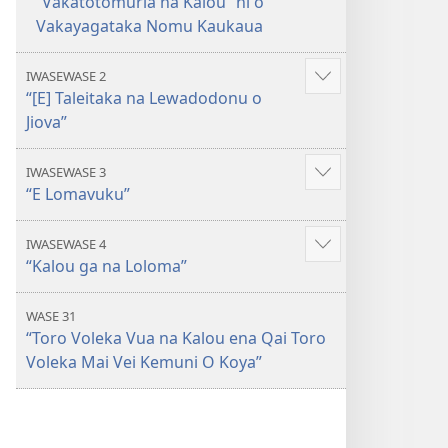
“Vakatotomuria na Kalou” ni o
Vakayagataka Nomu Kaukaua
IWASEWASE 2
Show
“[E] Taleitaka na Lewadodonu o
more
Jiova”
IWASEWASE 3
Show
“E Lomavuku”
more
IWASEWASE 4
Show
“Kalou ga na Loloma”
more
WASE 31
“Toro Voleka Vua na Kalou ena Qai Toro
Voleka Mai Vei Kemuni O Koya”