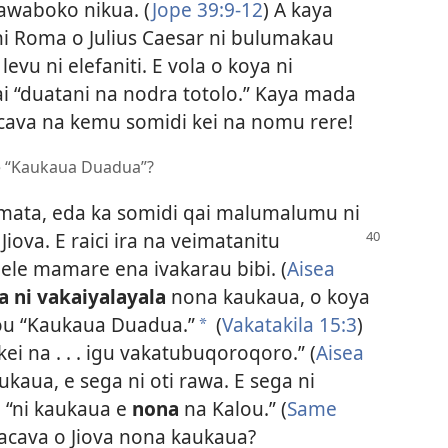
awaboko nikua. (
Jope 39:9-12
) A kaya
i Roma o Julius Caesar ni bulumakau
evu ni elefaniti. E vola o koya ni
i “duatani na nodra totolo.” Kaya mada
acava na kemu somidi kei na nomu rere!
me “Kaukaua Duadua”?
tamata, eda ka somidi qai malumalumu ni
iova. E raici ira
na veimatanitu
le mamare ena ivakarau bibi. (
Aisea
a ni vakaiyalayala
nona kaukaua, o koya
ou “Kaukaua Duadua.”
(
Vakatakila 15:3
)
a
kei na . . . igu vakatubuqoroqoro.” (
Aisea
ukaua, e sega ni oti rawa. E sega ni
, “ni kaukaua e
nona
na Kalou.” (
Same
kacava o Jiova nona kaukaua?