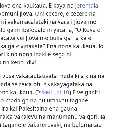
Jiova ena kaukaua. E kaya na
Jeremaia
 kemuni Jiova. Oni cecere, e cecere na
ni vakamacalataki na yaca i Jiova me
e ga ni ibalebale ni yacana, “O Koya e
cava vei Jiova me bulia ga na ka e
 ka ga e vinakata? Ena nona kaukaua. Io,
ri kina nona inaki e sega ni
a na kena idivi.
a vosa vakatautauvata meda kila kina na
eda sa raica oti, e vakayagataka na
na kaukaua. (
Isikeli 1:4-10
) E veiganiti
i so mada ga na bulumakau tagane
ira kai Palesitaina ena gauna
 raica vakalevu na manumanu va qori. Ia
u tagane e vakarerevaki, na bulumakau