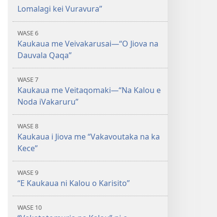
Lomalagi kei Vuravura”
WASE 6
Kaukaua me Veivakarusai—“O Jiova na
Dauvala Qaqa”
WASE 7
Kaukaua me Veitaqomaki—“Na Kalou e
Noda iVakaruru”
WASE 8
Kaukaua i Jiova me “Vakavoutaka na ka
Kece”
WASE 9
“E Kaukaua ni Kalou o Karisito”
WASE 10