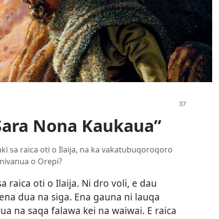
 Sara Nona Kaukaua”
ki sa raica oti o Ilaija, na ka vakatubuqoroqoro
univanua o Orepi?
raica oti o Ilaija. Ni dro voli, e dau
ena dua na siga. Ena gauna ni lauqa
rua na saqa falawa kei na waiwai. E raica