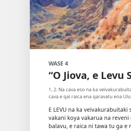
WASE 4
“O Jiova, e Levu
1, 2. Na cava eso na ka veivakurabuita
cava e qai raica ena qaravatu ena Ul
E LEVU na ka veivakurabuitaki sa 
vakani koya vakarua na reveni 
balavu, e raica ni tawa tu ga e 