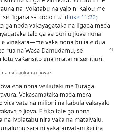
 kina na ka ga e vinakata. Sa rauta me
auna na iVolatabu na yalo ni Kalou me
” se “ligana sa dodo tu.” (
Luke 11:20;
ka ga noda vakayagataka na ligada meda
ayagataka tale ga va qori o Jiova nona
a e vinakata—me vaka nona bulia e dua
asea rua na Wasa Damudamu,
se
otu vaKarisito ena imatai ni senitiuri.
kina na kaukaua i Jiova?
Jiova ena nona veiliutaki me Turaga
uravura. Vakasamataka mada mera
 vica vata na milioni na kabula vakayalo
cakava o Jiova. E tiko tale ga nona
a na iVolatabu nira vaka na mataivalu.
umalumu sara ni vakatauvatani kei ira