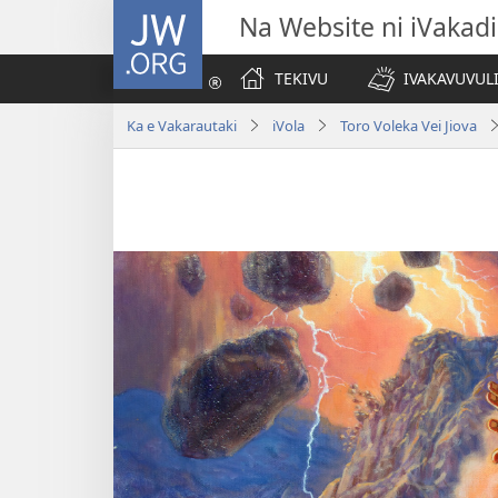
JW.ORG
Na Website ni iVakadi
TEKIVU
IVAKAVUVUL
Ka e Vakarautaki
iVola
Toro Voleka Vei Jiova