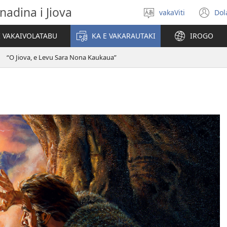
nadina i Jiova
vakaViti
Dol
Digia
(o
na
n
I VAKAIVOLATABU
KA E VAKARAUTAKI
IROGO
Vosa
wi
“O Jiova, e Levu Sara Nona Kaukaua”