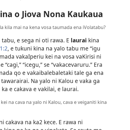
Kina o Jiova Nona Kaukaua
 eda kila mai na kena vosa taumada ena iVolatabu?
 tabu, e sega ni oti rawa. E
laurai
kina
1:2
, e tukuni kina na yalo tabu me “igu
mada vakaIperiu kei na vosa vaKirisi ni
e “cagi,” “icegu,” se “vakacevaruru.” Era
ada qo e vakaibalebaletaki tale ga ena
tawarairai. Na yalo ni Kalou e vaka ga
 ka e cakava e vakilai, e laurai.
kei na cava na yalo ni Kalou, cava e veiganiti kina
ni cakava na ka2 kece. E rawa ni