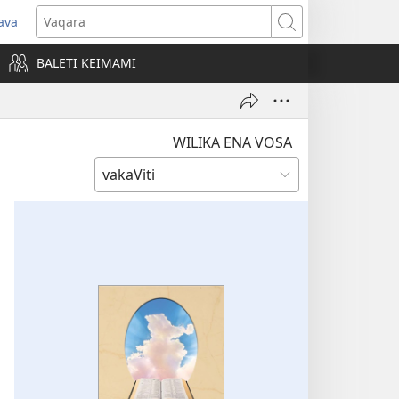
ava
pens
Vaqara
ew
BALETI KEIMAMI
ndow)
WILIKA ENA VOSA