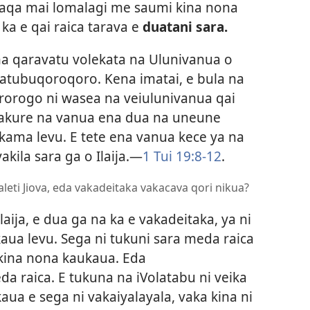
waqa mai lomalagi me saumi kina nona
a ka e qai raica tarava e
duatani sara.
na qaravatu volekata na Ulunivanua o
akatubuqoroqoro. Kena imatai, e bula na
 rorogo ni wasea na veiulunivanua qai
 sakure na vanua ena dua na uneune
kama levu. E tete ena vanua kece ya na
akila sara ga o Ilaija.—
1 Tui 19:8-12
.
aleti Jiova, eda vakadeitaka vakacava qori nikua?
laija, e dua ga na ka e vakadeitaka, ya ni
kaua levu. Sega ni tukuni sara meda raica
 kina nona kaukaua. Eda
da raica. E tukuna na iVolatabu ni veika
kaua e sega ni vakaiyalayala, vaka kina ni