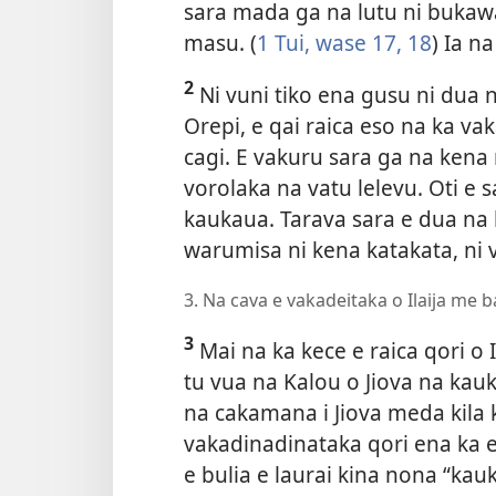
sara mada ga na lutu ni buka
masu. (
1 Tui, wase 17,
18
) Ia n
2
Ni vuni tiko ena gusu ni dua 
Orepi, e qai raica eso na ka v
cagi. E vakuru sara ga na kena
vorolaka na vatu lelevu. Oti e
kaukaua. Tarava sara e dua na 
warumisa ni kena katakata, ni v
3. Na cava e vakadeitaka o Ilaija me b
3
Mai na ka kece e raica qori o I
tu vua na Kalou o Jiova na kau
na cakamana i Jiova meda kila
vakadinadinataka qori ena ka e
e bulia e laurai kina nona “kau