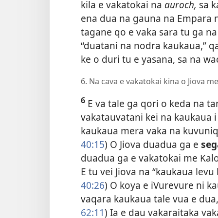
kila e vakatokai na
auroch,
sa k
ena dua na gauna na Empara n
tagane qo e vaka sara tu ga na l
“duatani na nodra kaukaua,” qa
ke o duri tu e yasana, sa na w
6. Na cava e vakatokai kina o Jiova 
6
E va tale ga qori o keda na 
vakatauvatani kei na kaukaua i J
kaukaua mera vaka na kuvuniqe
40:15
) O Jiova duadua ga e
seg
duadua ga e vakatokai me Kal
E tu vei Jiova na “kaukaua levu 
40:26
) O koya e iVurevure ni ka
vaqara kaukaua tale vua e dua
62:11
) Ia e dau vakaraitaka va