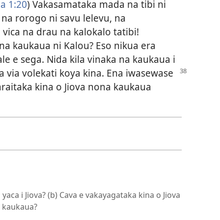
a 1:20
) Vakasamataka mada na tibi ni
 na rorogo ni savu lelevu, na
 vica na drau na kalokalo tatibi!
 na kaukaua ni Kalou? Eso nikua era
le e sega. Nida kila vinaka na kaukaua i
 via volekati koya kina. Ena iwasewase
araitaka kina o Jiova nona kaukaua
 yaca i Jiova? (b) Cava e vakayagataka kina o Jiova
 kaukaua?