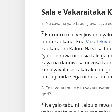
Sala e Vakaraitaka 
7. Na cava na yalo tabu i Jiova, cava
7
E drodro mai vei Jiova na yalo
nona kaukaua. Ena
Vakatekivu 
kaukaua” ni Kalou. Na vosa tau
“yalo” e rawa ni dusia tale ga m
kaya na daunivosa ni vosa taum
kena yavala se cakacaka na igu 
na cagi nida sega ni raica, ia na
8. Ena iVolatabu, e dau vakatauvatani 
qori?
8
Na yalo tabu ni Kalou e rawa 