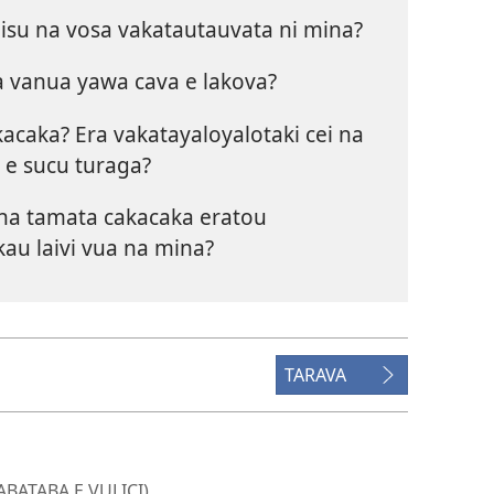
Jisu na vosa vakatautauvata ni mina?
Na vanua yawa cava e lakova?
kacaka? Era vakatayaloyalotaki cei na
 e sucu turaga?
 na tamata cakacaka eratou
kau laivi vua na mina?
TARAVA
ABATABA E VULICI)