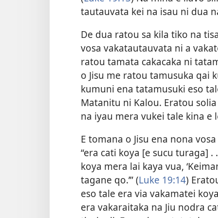
tautauvata kei na isau ni dua n
De dua ratou sa kila tiko na tis
vosa vakatautauvata ni a vaka
ratou tamata cakacaka ni tatam
o Jisu me ratou tamusuka qai 
kumuni ena tatamusuki eso tale 
Matanitu ni Kalou. Eratou solia
na iyau mera vukei tale kina e 
E tomana o Jisu ena nona vosa 
“era cati koya [e sucu turaga] .
koya mera lai kaya vua, ‘Keima
tagane qo.’” (
Luke 19:14
) Eratou
eso tale era via vakamatei koya.
era vakaraitaka na Jiu nodra ca