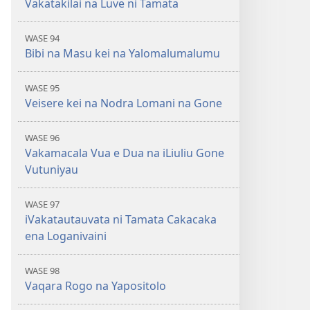
Vakatakilai na Luve ni Tamata
WASE 94
Bibi na Masu kei na Yalomalumalumu
WASE 95
Veisere kei na Nodra Lomani na Gone
WASE 96
Vakamacala Vua e Dua na iLiuliu Gone
Vutuniyau
WASE 97
iVakatautauvata ni Tamata Cakacaka
ena Loganivaini
WASE 98
Vaqara Rogo na Yapositolo