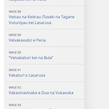
WASE 88
Veisau na Kedrau iTuvaki na Tagane
Vutuniyau kei Lasarusa
WASE 89
Veivakavulici e Peria
WASE 90
“Veivakaturi kei na Bula”
WASE 91
Vakaturi o Lasarusa
WASE 92
Vakavinavinaka e Dua na Vukavuka
WASE 93