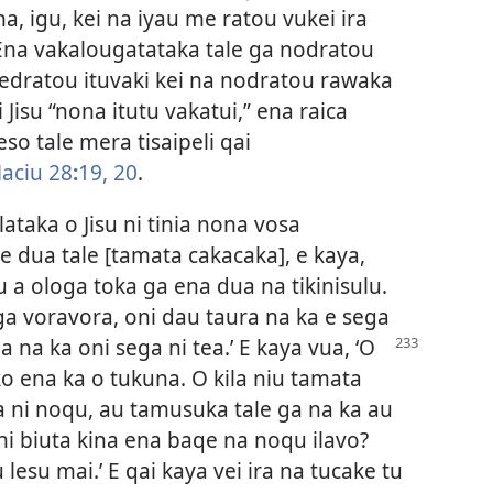
a, igu, kei na iyau me ratou vukei ira
. Ena vakalougatataka tale ga nodratou
edratou ituvaki kei na nodratou rawaka
vei Jisu “nona itutu vakatui,” ena raica
so tale mera tisaipeli qai
aciu 28
:
19, 20
.
ataka o Jisu ni tinia nona vosa
 e dua tale [tamata cakacaka], e kaya,
 a ologa toka ga ena dua na tikinisulu.
ga voravora, oni dau taura na ka e sega
ga na ka oni sega ni tea.’ E kaya vua, ‘O
ko ena ka o tukuna. O kila niu tamata
a ni noqu, au tamusuka tale ga na ka au
ni biuta kina ena baqe na noqu ilavo?
lesu mai.’ E qai kaya vei ira na tucake tu