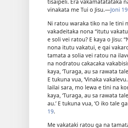
tisaipeli. Era vakamatatataka n
vinakata me Tui o Jisu.​—
Joni 19
Ni ratou waraka tiko na le tini 
vakadeitaka nona “itutu vakat
e soli vei ratou? E kaya o Jisu:
nona itutu vakatui, e qai vaka
tamata a solia vei ratou na ila
na nodratou cakacaka vakabisin
kaya, ‘Turaga, au sa rawata tale
E tukuna vua, ‘Vinaka vakalevu.
lailai sara, mo lewa e tini na ko
kaya, ‘Turaga, au sa rawata tal
au.’ E tukuna vua, ‘O iko tale g
19
.
Me vakataki ratou ga na tamata