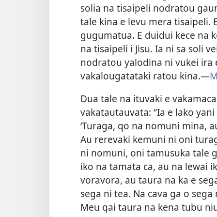
solia na tisaipeli nodratou gaun
tale kina e levu mera tisaipeli
gugumatua. E duidui kece na k
na tisaipeli i Jisu. Ia ni sa soli 
nodratou yalodina ni vukei ira e
vakalougatataki ratou kina.​—
M
Dua tale na ituvaki e vakamacal
vakatautauvata: “Ia e lako yani
‘Turaga, qo na nomuni mina, au
Au rerevaki kemuni ni oni tura
ni nomuni, oni tamusuka
tale 
iko na tamata ca, au na lewai i
voravora, au taura na ka e seg
sega ni tea. Na cava ga o sega 
Meu qai taura na kena tubu niu 