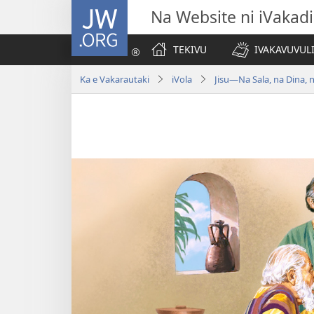
JW.ORG
Na Website ni iVakadi
TEKIVU
IVAKAVUVUL
Ka e Vakarautaki
iVola
Jisu​—Na Sala, na Dina, 