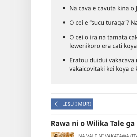
Na cava e cavuta kina o 
O cei e “sucu turaga”? 
O cei o ira na tamata ca
lewenikoro era cati koya
Eratou duidui vakacava
vakaicovitaki kei koya e 
LESU I MURI
Rawa ni o Wilika Tale ga
NA VALE NI VAKATAWA (IT