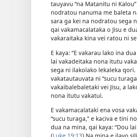
tauyavu “na Matanitu ni Kalou” q
nodratou nanuma me baleta na
sara ga kei na nodratou sega n
qai vakamacalataka o Jisu e d
vakaraitaka kina vei ratou ni s
E kaya: “E vakarau lako ina d
lai vakadeitaka nona itutu vakatu
sega ni ilakolako lekaleka qori
vakatautauvata ni “sucu turaga
vakaibalebaletaki vei Jisu, a la
nona itutu vakatui.
E vakamacalataki ena vosa vaka
“sucu turaga,” e kaciva e tini 
dua na mina, qai kaya: “Dou la
(
Luke 19:13
) Na mina e ilavo s