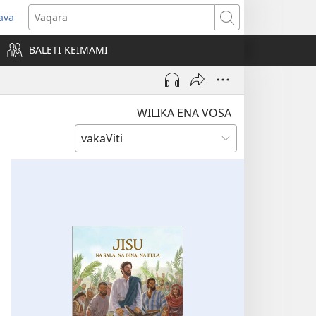
ava
pens
Vaqara
ew
BALETI KEIMAMI
ndow)
WILIKA ENA VOSA