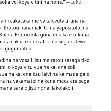
solia vei koya e tini na nona.’”​—
Luke
ga ni cakacaka me vakalevutaki kina na
a. Eratou nanamaki tu na yapositolo ina
i Kalou. Eratou kila gona ena ka e tukuna
tamata cakacaka ni ratou na sega ni lewe
a ni gugumatua.
lodina na vosa i Jisu me ratou sasaga tiko
ni, o koya e tu vua na ka, ena soli
vua na ka, ena kau laivi na ka mada ga e
nira na vakamatei na kena meca era sega
omana sara o Jisu nona ilakolako i