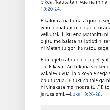
e kea, ‘Kauta tani vua na mina, 
19
:
20-24
.
E kalouca na tamata qori ni se
iyau ni matanitu ni nona turag
veiliutaki i Jisu ena Matanitu n
o Jisu me baleta na iotioti ni 
ni Matanitu qori ke ratou seg
Ena uqeti ratou na tisaipeli ya
ga. E kaya: “Au tukuna vei kemu
vakalevu vua, ia o koya e sega 
bau tu vua.” E tukuna tale ga 
ni vinakata me “nodra tui.” E t
Jerusalemi.​—
Luke 19
:
26-28
.