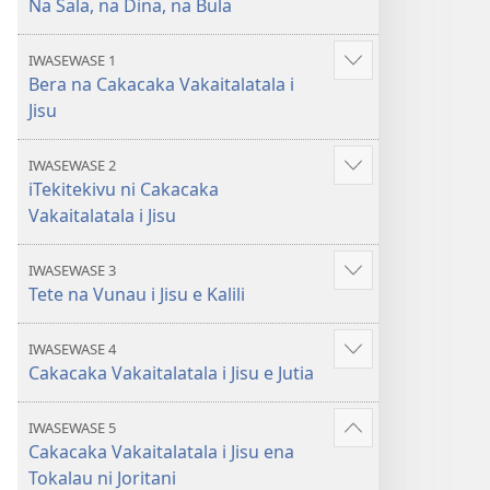
Na Sala, na Dina, na Bula
Jisu​
Na
—
Sala,
IWASEWASE 1
Show
Na
na
Bera na Cakacaka Vakaitalatala i
more
Sala,
Dina,
Jisu
na
na
Dina,
Bula
IWASEWASE 2
Show
na
iTekitekivu ni Cakacaka
more
Bula
Vakaitalatala i Jisu
IWASEWASE 3
Show
Tete na Vunau i Jisu e Kalili
more
IWASEWASE 4
Show
Cakacaka Vakaitalatala i Jisu e Jutia
more
IWASEWASE 5
Show
Cakacaka Vakaitalatala i Jisu ena
more
Tokalau ni Joritani