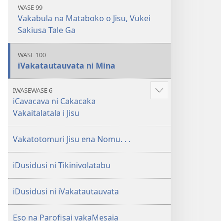
WASE 99
Vakabula na Mataboko o Jisu, Vukei
Sakiusa Tale Ga
WASE 100
iVakatautauvata ni Mina
IWASEWASE 6
Show
iCavacava ni Cakacaka
more
Vakaitalatala i Jisu
Vakatotomuri Jisu ena Nomu. . .
iDusidusi ni Tikinivolatabu
iDusidusi ni iVakatautauvata
Eso na Parofisai vakaMesaia