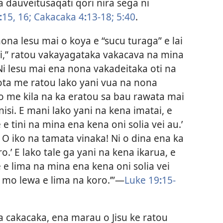
a dauveitusaqati qori nira sega ni
:
15, 16;
Cakacaka 4
:
13-18;
5:40
.
nona lesu mai o koya e “sucu turaga” e lai
ui,” ratou vakayagataka vakacava na mina
 “Ni lesu mai ena nona vakadeitaka oti na
rota me ratou lako yani vua na nona
vo me kila na ka eratou sa bau rawata mai
isi. E mani lako yani na kena imatai, e
 e tini na mina ena kena oni solia vei au.’
 O iko na tamata vinaka! Ni o dina ena ka
ro.’ E lako tale ga yani na kena ikarua, e
e e lima na mina ena kena oni solia vei
a mo lewa e lima na koro.’”​—
Luke 19
:
15-
 cakacaka, ena marau o Jisu ke ratou