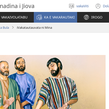
nadina i Jiova
vakaViti
Dol
Digia
(o
na
n
I VAKAIVOLATABU
KA E VAKARAUTAKI
IROGO
Vosa
wi
na Bula
iVakatautauvata ni Mina