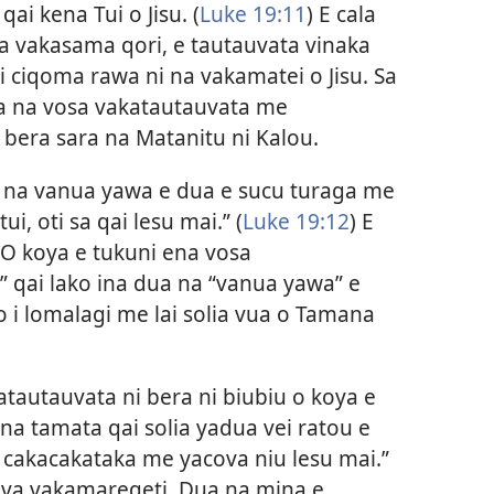
ai kena Tui o Jisu. (
Luke 19:11
) E cala
 vakasama qori, e tautauvata vinaka
i ciqoma rawa ni na vakamatei o Jisu. Sa
ua na vosa vakatautauvata me
e bera sara na Matanitu ni Kalou.
ua na vanua yawa e dua e sucu turaga me
i, oti sa qai lesu mai.” (
Luke 19:12
) E
. O koya e tukuni ena vosa
” qai lako ina dua na “vanua yawa” e
ko i lomalagi me lai solia vua o Tamana
tautauvata ni bera ni biubiu o koya e
nona tamata qai solia yadua vei ratou e
i cakacakataka me yacova niu lesu mai.”
iliva vakamareqeti. Dua na mina e