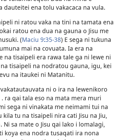
a dauteitei ena tolu vakacaca na vula.
aipeli ni ratou vaka na tini na tamata ena
tokai ratou ena dua na gauna o Jisu me
usuki. (
Maciu 9
:
35-38
) E sega ni tukuna
kumuna mai na covuata. Ia era na
na tisaipeli era rawa tale ga ni lewe ni
 na tisaipeli na nodratou gauna, igu, kei
levu na itaukei ni Matanitu.
vakatautauvata ni o ira na lewenikoro
 . . ra qai tala eso na mata mera muri
mi sega ni vinakata me neimami tui na
 kila tu na tisaipeli nira cati Jisu na Jiu,
 Ni sa mate o Jisu qai lako i lomalagi,
ti koya ena nodra tusaqati ira nona