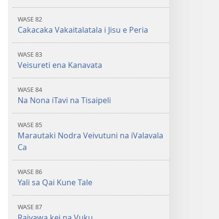
WASE 82
Cakacaka Vakaitalatala i Jisu e Peria
WASE 83
Veisureti ena Kanavata
WASE 84
Na Nona iTavi na Tisaipeli
WASE 85
Marautaki Nodra Veivutuni na iValavala
Ca
WASE 86
Yali sa Qai Kune Tale
WASE 87
Raiyawa kei na Vuku