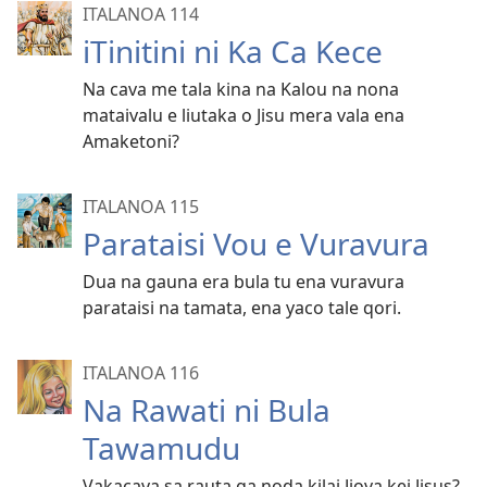
ITALANOA 114
iTinitini ni Ka Ca Kece
Na cava me tala kina na Kalou na nona
mataivalu e liutaka o Jisu mera vala ena
Amaketoni?
ITALANOA 115
Parataisi Vou e Vuravura
Dua na gauna era bula tu ena vuravura
parataisi na tamata, ena yaco tale qori.
ITALANOA 116
Na Rawati ni Bula
Tawamudu
Vakacava sa rauta ga noda kilai Jiova kei Jisus?