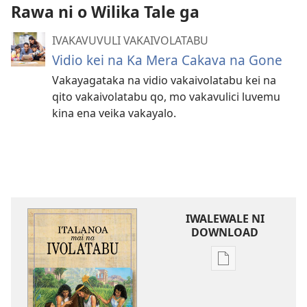
Rawa ni o Wilika Tale ga
IVAKAVUVULI VAKAIVOLATABU
Vidio kei na Ka Mera Cakava na Gone
Vakayagataka na vidio vakaivolatabu kei na
qito vakaivolatabu qo, mo vakavulici luvemu
kina ena veika vakayalo.
IWALEWALE NI
DOWNLOAD
Sala
me
download