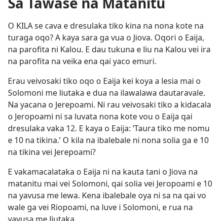
Sa Tawase na Matanitu
O KILA se cava e dresulaka tiko kina na nona kote na
turaga oqo? A kaya sara ga vua o Jiova. Oqori o Eaija,
na parofita ni Kalou. E dau tukuna e liu na Kalou vei ira
na parofita na veika ena qai yaco emuri.
Erau veivosaki tiko oqo o Eaija kei koya a lesia mai o
Solomoni me liutaka e dua na ilawalawa dautaravale.
Na yacana o Jerepoami. Ni rau veivosaki tiko a kidacala
o Jeropoami ni sa luvata nona kote vou o Eaija qai
dresulaka vaka 12. E kaya o Eaija: ‘Taura tiko me nomu
e 10 na tikina.’ O kila na ibalebale ni nona solia ga e 10
na tikina vei Jerepoami?
E vakamacalataka o Eaija ni na kauta tani o Jiova na
matanitu mai vei Solomoni, qai solia vei Jeropoami e 10
na yavusa me lewa. Kena ibalebale oya ni sa na qai vo
wale ga vei Riopoami, na luve i Solomoni, e rua na
yavusa me liutaka.