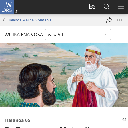
JW.ORG
Dolava
(opens
Veisautaka
Vaqara
VA
new
na
ena
NA
iTalanoa Mai na iVolatabu
window)
Vosa
JW.ORG
LIS
WILIKA ENA VOSA
iTalanoa 65