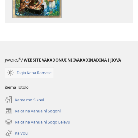
kina
na
ka
e
tabaki
iTalanoa
Mai
na
®
JW.ORG
/ WEBSITE VAKADONUI NI IVAKADINADINA I JIOVA
iVolatabu
Digia Kena Ramase
iSema Totolo
Kerea mo Sikovi
Raica na Vanua ni Soqoni
(opens
new
Raica na Vanua ni Soqo Lelevu
(opens
window)
new
Ka Vou
window)