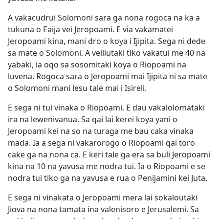
A vakacudrui Solomoni sara ga nona rogoca na ka a
tukuna o Eaija vei Jeropoami. E via vakamatei
Jeropoami kina, mani dro o koya i Ijipita. Sega ni dede
sa mate o Solomoni. A veiliutaki tiko vakatui me 40 na
yabaki, ia oqo sa sosomitaki koya o Riopoami na
luvena. Rogoca sara o Jeropoami mai Ijipita ni sa mate
o Solomoni mani lesu tale mai i Isireli.
E sega ni tui vinaka o Riopoami. E dau vakalolomataki
ira na lewenivanua. Sa qai lai kerei koya yani o
Jeropoami kei na so na turaga me bau caka vinaka
mada. Ia a sega ni vakarorogo o Riopoami qai toro
cake ga na nona ca. E keri tale ga era sa buli Jeropoami
kina na 10 na yavusa me nodra tui. Ia o Riopoami e se
nodra tui tiko ga na yavusa e rua o Penijamini kei Juta.
E sega ni vinakata o Jeropoami mera lai sokaloutaki
Jiova na nona tamata ina valenisoro e Jerusalemi. Sa