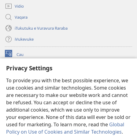
Vidio
Vaqara
iTukutuku e Vuravura Raraba
iVukevuke
Cau
(opens
new
Privacy Settings
window)
Watchtower LAIBRI ENA INTERNET™
(opens
To provide you with the best possible experience, we
new
®
JW Hub
window)
use cookies and similar technologies. Some cookies
(opens
new
are necessary to make our website work and cannot
®
JW Library
window)
be refused. You can accept or decline the use of
additional cookies, which we use only to improve
Watchtower Library
your experience. None of this data will ever be sold or
used for marketing. To learn more, read the
Global
Policy on Use of Cookies and Similar Technologies
.