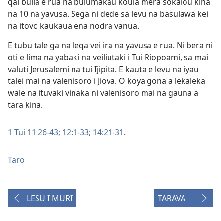
qai bulia e rua na bulumakau koula mera sokalou kina
na 10 na yavusa. Sega ni dede sa levu na basulawa kei
na itovo kaukaua ena nodra vanua.
E tubu tale ga na leqa vei ira na yavusa e rua. Ni bera ni
oti e lima na yabaki na veiliutaki i Tui Riopoami, sa mai
valuti Jerusalemi na tui Ijipita. E kauta e levu na iyau
talei mai na valenisoro i Jiova. O koya gona a lekaleka
wale na ituvaki vinaka ni valenisoro mai na gauna a
tara kina.
1 Tui 11:26-43;
12:1-33;
14:21-31
.
Taro
LESU I MURI
TARAVA