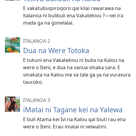
E vakatubuqoroqoro qai kilai rawarawa na
italanoa ni bulibuli ena Vakatekivu ?—vei ira
mada ga na gonelalai.
ITALANOA 2
Dua na Were Totoka
E tukuni ena Vakatekivu ni bulia na Kalou na
were o Iteni, e dua na vanua vinaka sara. E
vinakata na Kalou me va tale ga ya na vuravura
taucoko.
ITALANOA 3
iMatai ni Tagane kei na Yalewa
E buli Atama kei Ivi na Kalou qai biuti rau ena
were o Iteni. Erau imatai ni veiwatini.