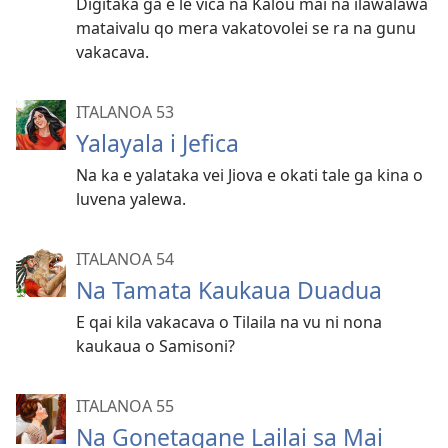
Digitaka ga e le vica na Kalou mai na ilawalawa
mataivalu qo mera vakatovolei se ra na gunu
vakacava.
ITALANOA 53
Yalayala i Jefica
Na ka e yalataka vei Jiova e okati tale ga kina o
luvena yalewa.
ITALANOA 54
Na Tamata Kaukaua Duadua
E qai kila vakacava o Tilaila na vu ni nona
kaukaua o Samisoni?
ITALANOA 55
Na Gonetagane Lailai sa Mai