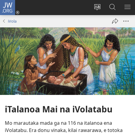
JW.ORG
Dolava
(opens
Veisautaka
Vaqara
VA
new
na
ena
NA
iVola
window)
Vosa
JW.ORG
LIS
iTalanoa Mai na iVolatabu
Mo marautaka mada ga na 116 na italanoa ena
iVolatabu. Era donu vinaka, kilai rawarawa, e totoka