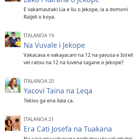
E vakamautaki Lia e liu o Jekope, ia a domoni
Raijeli o koya.
ITALANOA 19
Na Vuvale i Jekope
Vakacava e vakayacani na 12 na yavusa e Isireli
vei ratou na 12 na luvena tagane o Jekope?
ITALANOA 20
Yacovi Taina na Leqa
Tekivu ga ena ilala ca.
ITALANOA 21
Era Cati Josefa na Tuakana
Na cava ena vakavuna nodratou via vakamatei