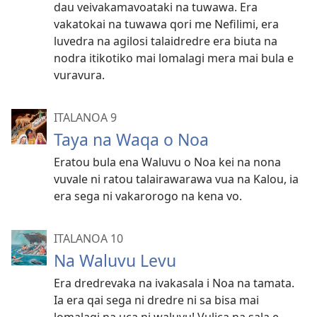
dau veivakamavoataki na tuwawa. Era
vakatokai na tuwawa qori me Nefilimi, era
luvedra na agilosi talaidredre era biuta na
nodra itikotiko mai lomalagi mera mai bula e
vuravura.
ITALANOA 9
Taya na Waqa o Noa
Eratou bula ena Waluvu o Noa kei na nona
vuvale ni ratou talairawarawa vua na Kalou, ia
era sega ni vakarorogo na kena vo.
ITALANOA 10
Na Waluvu Levu
Era dredrevaka na ivakasala i Noa na tamata.
Ia era qai sega ni dredre ni sa bisa mai