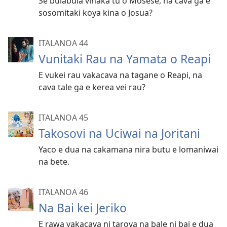
Se bulabula vinaka tu o Mosese, na cava ga e
sosomitaki koya kina o Josua?
ITALANOA 44
Vunitaki Rau na Yamata o Reapi
E vukei rau vakacava na tagane o Reapi, na
cava tale ga e kerea vei rau?
ITALANOA 45
Takosovi na Uciwai na Joritani
Yaco e dua na cakamana nira butu e lomaniwai
na bete.
ITALANOA 46
Na Bai kei Jeriko
E rawa vakacava ni tarova na bale ni bai e dua