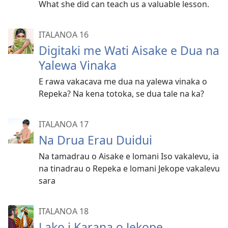
What she did can teach us a valuable lesson.
ITALANOA 16
Digitaki me Wati Aisake e Dua na
Yalewa Vinaka
E rawa vakacava me dua na yalewa vinaka o
Repeka? Na kena totoka, se dua tale na ka?
ITALANOA 17
Na Drua Erau Duidui
Na tamadrau o Aisake e lomani Iso vakalevu, ia
na tinadrau o Repeka e lomani Jekope vakalevu
sara
ITALANOA 18
Lako i Karana o Jekope