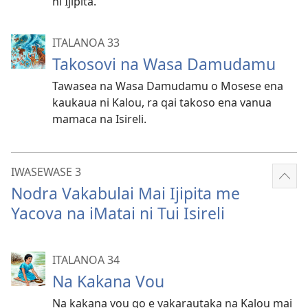
ni Ijipita.
ITALANOA 33
Takosovi na Wasa Damudamu
Tawasea na Wasa Damudamu o Mosese ena
kaukaua ni Kalou, ra qai takoso ena vanua
mamaca na Isireli.
IWASEWASE 3
Sho
Nodra Vakabulai Mai Ijipita me
mor
Yacova na iMatai ni Tui Isireli
ITALANOA 34
Na Kakana Vou
Na kakana vou qo e vakarautaka na Kalou mai