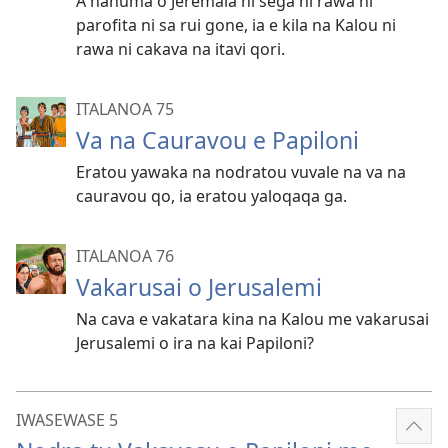
A nanuma o Jeremaia ni sega ni rawa ni
parofita ni sa rui gone, ia e kila na Kalou ni
rawa ni cakava na itavi qori.
ITALANOA 75
Va na Cauravou e Papiloni
Eratou yawaka na nodratou vuvale na va na
cauravou qo, ia eratou yaloqaqa ga.
ITALANOA 76
Vakarusai o Jerusalemi
Na cava e vakatara kina na Kalou me vakarusai
Jerusalemi o ira na kai Papiloni?
IWASEWASE 5
Sho