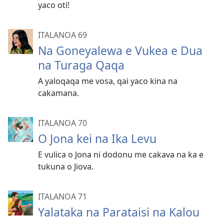
yaco oti!
ITALANOA 69
Na Goneyalewa e Vukea e Dua
na Turaga Qaqa
A yaloqaqa me vosa, qai yaco kina na
cakamana.
ITALANOA 70
O Jona kei na Ika Levu
E vulica o Jona ni dodonu me cakava na ka e
tukuna o Jiova.
ITALANOA 71
Yalataka na Parataisi na Kalou