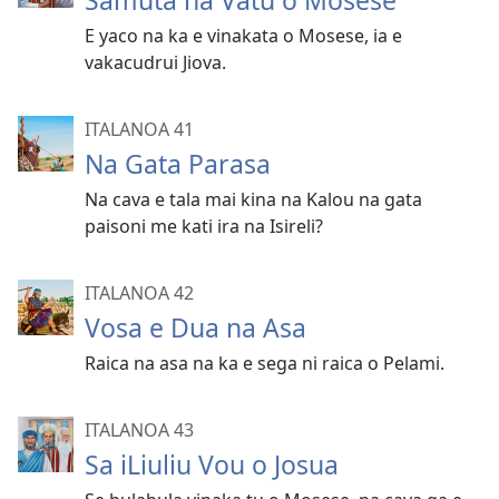
Samuta na Vatu o Mosese
E yaco na ka e vinakata o Mosese, ia e
vakacudrui Jiova.
ITALANOA 41
Na Gata Parasa
Na cava e tala mai kina na Kalou na gata
paisoni me kati ira na Isireli?
ITALANOA 42
Vosa e Dua na Asa
Raica na asa na ka e sega ni raica o Pelami.
ITALANOA 43
Sa iLiuliu Vou o Josua