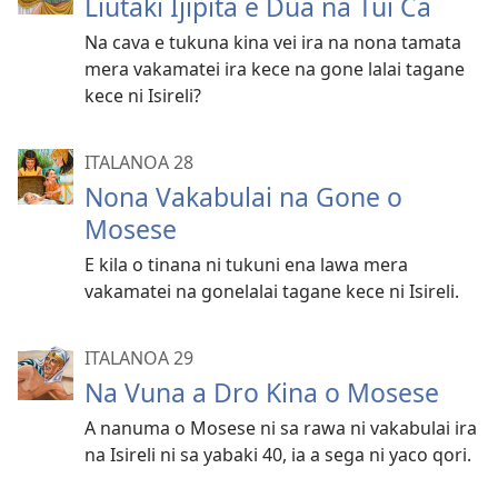
Liutaki Ijipita e Dua na Tui Ca
Na cava e tukuna kina vei ira na nona tamata
mera vakamatei ira kece na gone lalai tagane
kece ni Isireli?
ITALANOA 28
Nona Vakabulai na Gone o
Mosese
E kila o tinana ni tukuni ena lawa mera
vakamatei na gonelalai tagane kece ni Isireli.
ITALANOA 29
Na Vuna a Dro Kina o Mosese
A nanuma o Mosese ni sa rawa ni vakabulai ira
na Isireli ni sa yabaki 40, ia a sega ni yaco qori.