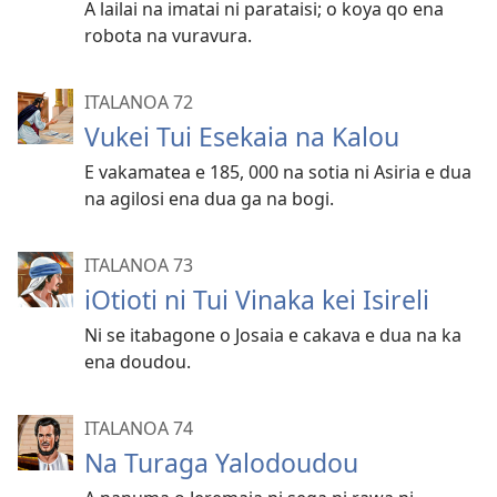
A lailai na imatai ni parataisi; o koya qo ena
robota na vuravura.
ITALANOA 72
Vukei Tui Esekaia na Kalou
E vakamatea e 185, 000 na sotia ni Asiria e dua
na agilosi ena dua ga na bogi.
ITALANOA 73
iOtioti ni Tui Vinaka kei Isireli
Ni se itabagone o Josaia e cakava e dua na ka
ena doudou.
ITALANOA 74
Na Turaga Yalodoudou