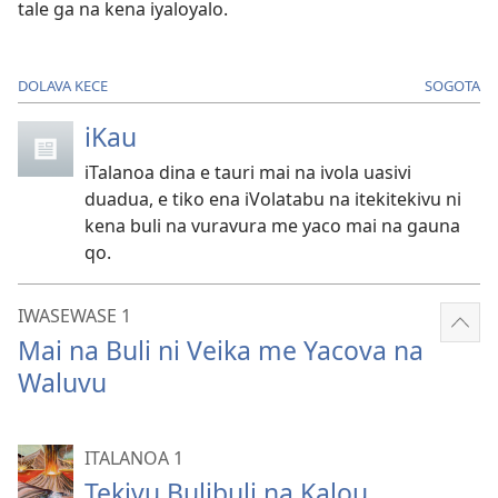
tale ga na kena iyaloyalo.
DOLAVA KECE
SOGOTA
iKau
iTalanoa dina e tauri mai na ivola uasivi
duadua, e tiko ena iVolatabu na itekitekivu ni
kena buli na vuravura me yaco mai na gauna
qo.
IWASEWASE 1
Sho
Mai na Buli ni Veika me Yacova na
mor
Waluvu
ITALANOA 1
Tekivu Bulibuli na Kalou