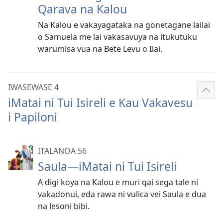
Qarava na Kalou
Na Kalou e vakayagataka na gonetagane lailai
o Samuela me lai vakasavuya na itukutuku
warumisa vua na Bete Levu o Ilai.
IWASEWASE 4
Sho
iMatai ni Tui Isireli e Kau Vakavesu
mor
i Papiloni
ITALANOA 56
Saula—iMatai ni Tui Isireli
A digi koya na Kalou e muri qai sega tale ni
vakadonui, eda rawa ni vulica vei Saula e dua
na lesoni bibi.