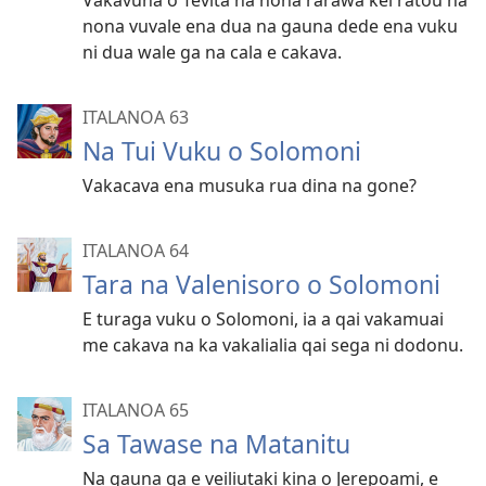
Vakavuna o Tevita na nona rarawa kei ratou na
nona vuvale ena dua na gauna dede ena vuku
ni dua wale ga na cala e cakava.
ITALANOA 63
Na Tui Vuku o Solomoni
Vakacava ena musuka rua dina na gone?
ITALANOA 64
Tara na Valenisoro o Solomoni
E turaga vuku o Solomoni, ia a qai vakamuai
me cakava na ka vakalialia qai sega ni dodonu.
ITALANOA 65
Sa Tawase na Matanitu
Na gauna ga e veiliutaki kina o Jerepoami, e