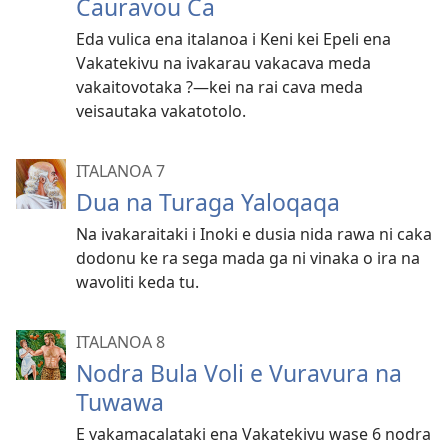
Cauravou Ca
Eda vulica ena italanoa i Keni kei Epeli ena
Vakatekivu na ivakarau vakacava meda
vakaitovotaka ?—kei na rai cava meda
veisautaka vakatotolo.
ITALANOA 7
Dua na Turaga Yaloqaqa
Na ivakaraitaki i Inoki e dusia nida rawa ni caka
dodonu ke ra sega mada ga ni vinaka o ira na
wavoliti keda tu.
ITALANOA 8
Nodra Bula Voli e Vuravura na
Tuwawa
E vakamacalataki ena Vakatekivu wase 6 nodra