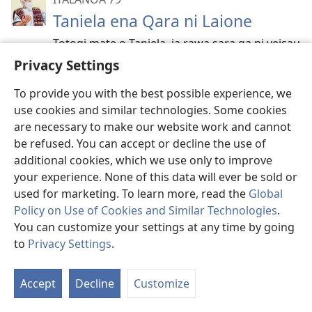
Taniela ena Qara ni Laione
Totogi mate o Taniela, ia rawa sara ga ni veisau
na kena itotogi?
Privacy Settings
To provide you with the best possible experience, we
ITALANOA 80
use cookies and similar technologies. Some cookies
Biuti Papiloni na Tamata ni Kalou
are necessary to make our website work and cannot
be refused. You can accept or decline the use of
Vakayacora e dua na parofisai o Tui Sairusi e
additional cookies, which we use only to improve
Perisia ni vakavuai Papiloni, ia qo e vakayacora
your experience. None of this data will ever be sold or
tale e dua.
used for marketing. To learn more, read the
Global
Policy on Use of Cookies and Similar Technologies
.
ITALANOA 81
You can customize your settings at any time by going
Nuitaka na Veivuke ni Kalou
to
Privacy Settings
.
Era sega ni via muria na Isireli na lawa
vakatamata mera talairawarawa kina vua na
Accept
Decline
Customize
Kalou. Vakacava ena vakalougatataki ira kina