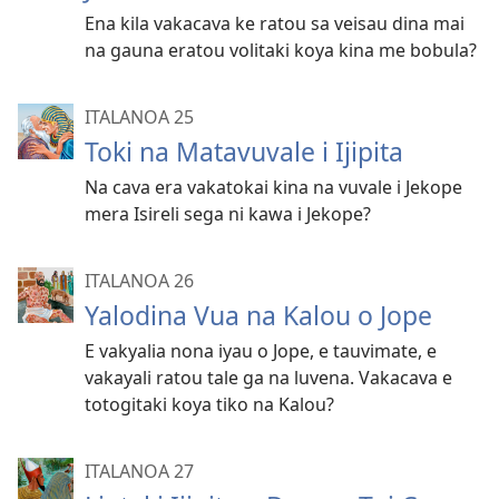
Ena kila vakacava ke ratou sa veisau dina mai
na gauna eratou volitaki koya kina me bobula?
ITALANOA 25
Toki na Matavuvale i Ijipita
Na cava era vakatokai kina na vuvale i Jekope
mera Isireli sega ni kawa i Jekope?
ITALANOA 26
Yalodina Vua na Kalou o Jope
E vakyalia nona iyau o Jope, e tauvimate, e
vakayali ratou tale ga na luvena. Vakacava e
totogitaki koya tiko na Kalou?
ITALANOA 27