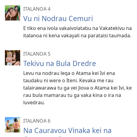
ITALANOA 4
Vu ni Nodrau Cemuri
E tiko ena ivola vakaivolatabu na Vakatekivu na
italanoa ni kena vakayali na parataisi taumada.
ITALANOA 5
Tekivu na Bula Dredre
Levu na nodrau leqa o Atama kei Ivi ena
taudaku ni were o Iteni. Kevaka me rau
talairawarawa tu ga vei Jiova o Atama kei Ivi, ke
rau bula mamarau tu ga vaka kina o ira na
luvedrau.
ITALANOA 6
Na Cauravou Vinaka kei na