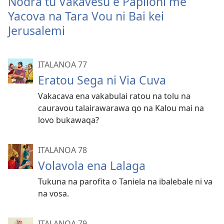
Nodra tu Vakavesu e Papiloni me
mor
Yacova na Tara Vou ni Bai kei
Jerusalemi
ITALANOA 77
Eratou Sega ni Via Cuva
Vakacava ena vakabulai ratou na tolu na
cauravou talairawarawa qo na Kalou mai na
lovo bukawaqa?
ITALANOA 78
Volavola ena Lalaga
Tukuna na parofita o Taniela na ibalebale ni va
na vosa.
ITALANOA 79