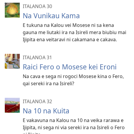
ITALANOA 30
Na Vunikau Kama
E tukuna na Kalou vei Mosese ni sa kena
gauna me liutaki ira na Isireli mera biubiu mai
Ijipita ena veitaravi ni cakamana e cakava.
ITALANOA 31
Raici Fero o Mosese kei Eroni
Na cava e sega ni rogoci Mosese kina o Fero,
qai sereki ira na Isireli?
ITALANOA 32
Na 10 na Kuita
E vakavuna na Kalou na 10 na veika rarawa e
Ijipita, ni sega ni via sereki ira na Isireli o Fero