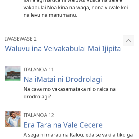
lomalagi na uca ni waluvu! Vulica na sala e
vakabulai Noa kina na waqa, nona vuvale kei
na levu na manumanu.
IWASEWASE 2
Sho
Waluvu ina Veivakabulai Mai Ijipita
mor
ITALANOA 11
Na iMatai ni Drodrolagi
Na cava mo vakasamataka ni o raica na
drodrolagi?
ITALANOA 12
Era Tara na Vale Cecere
A sega ni marau na Kalou, eda se vakila tiko ga