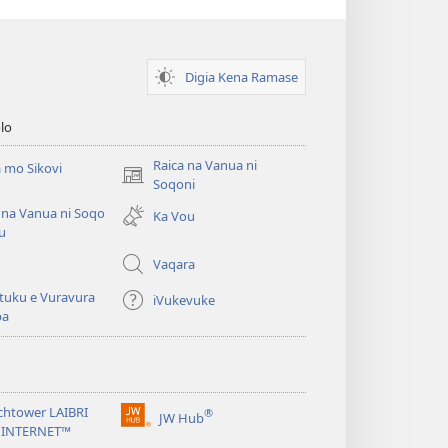
Digia Kena Ramase
lo
Raica na Vanua ni
 mo Sikovi
(opens
Soqoni
new
 na Vanua ni Soqo
Ka Vou
window)
u
Vaqara
tuku e Vuravura
iVukevuke
ba
chtower LAIBRI
®
JW Hub
(opens
 INTERNET™
new