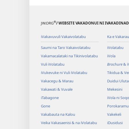
®
JW.ORG
/ WEBSITE VAKADONUI NI IVAKADINADI
iVakavuvuli Vakaivolatabu
Ka e Vakarau
Saumi na Taro Vakaivolatabu
iVolatabu
Vakamacalataki na Tikinivolatabu
iVola
Vuli iVolatabu
Brochure
& iV
iVukevuke ni Vuli iVolatabu
Tikidua & Vei
Vakacegu & Marau
Duidui Ulut
Vakawati & Vuvale
Mekesini
iTabagone
iVola ni Soqo
Gone
Porokaramu
Vakabauta na Kalou
Vakekeli
Veika Vakasaenisi & na iVolatabu
iDusidusi