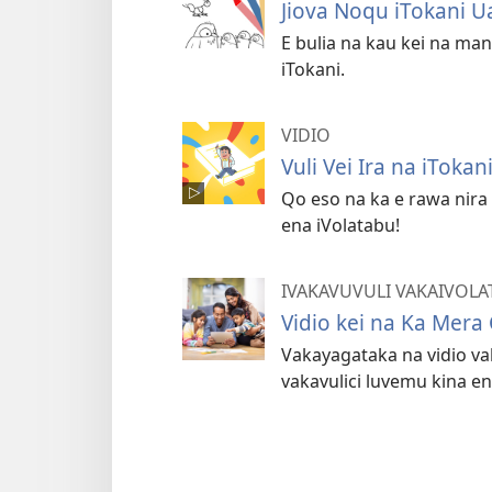
Jiova Noqu iTokani Ua
E bulia na kau kei na m
iTokani.
VIDIO
Vuli Vei Ira na iTokani
Qo eso na ka e rawa nira v
ena iVolatabu!
IVAKAVUVULI VAKAIVOLA
Vidio kei na Ka Mera
Vakayagataka na vidio va
vakavulici luvemu kina en