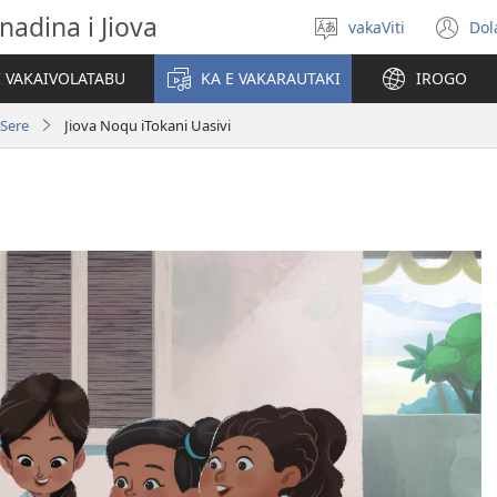
nadina i Jiova
vakaViti
Dol
Digia
(o
na
n
I VAKAIVOLATABU
KA E VAKARAUTAKI
IROGO
Vosa
wi
—Sere
Jiova Noqu iTokani Uasivi