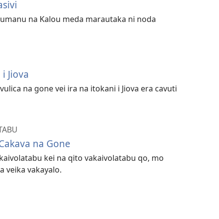
sivi
anumanu na Kalou meda marautaka ni noda
 i Jiova
ulica na gone vei ira na itokani i Jiova era cavuti
TABU
 Cakava na Gone
kaivolatabu kei na qito vakaivolatabu qo, mo
a veika vakayalo.