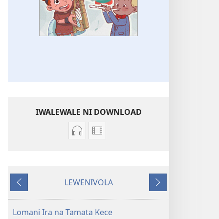
IWALEWALE NI DOWNLOAD
Sala
Sala
me
me
download
download
kina
kina
LEWENIVOLA
na
na
LESU
TARAVA
katokatoni
vidio
I
Mo
Mo
MURI
Lomani Ira na Tamata Kece
iTokani
iTokani