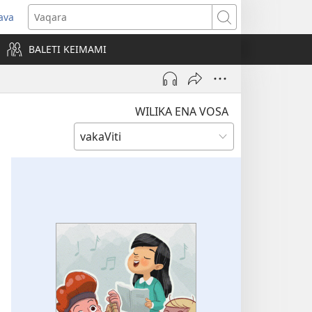
ava
pens
Vaqara
ew
BALETI KEIMAMI
ndow)
WILIKA ENA VOSA