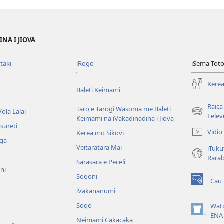
NA I JIOVA
taki
iRogo
iSema Toto
Kerea
Baleti Keimami
Raica
Taro e Tarogi Wasoma me Baleti
ola Lalai
(opens
Lelev
Keimami na iVakadinadina i Jiova
new
sureti
Vidio
Kerea mo Sikovi
window)
aga
Veitaratara Mai
iTuku
Rara
Sarasara e Peceli
ni
Soqoni
Cau
(opens
iVakananumi
new
window)
Soqo
Wat
(opens
ENA
Neimami Cakacaka