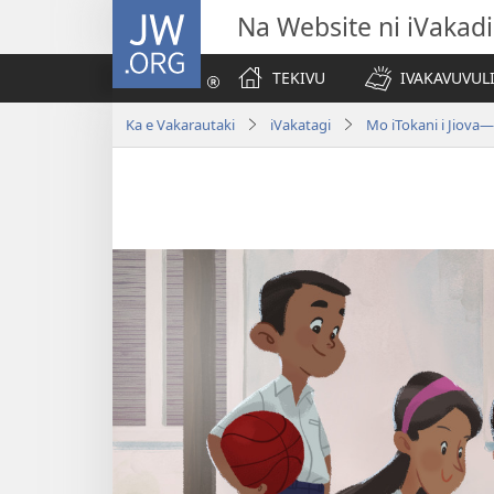
JW.ORG
Na Website ni iVakadi
TEKIVU
IVAKAVUVUL
Ka e Vakarautaki
iVakatagi
Mo iTokani i Jiova​