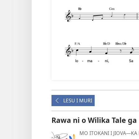
LESU I MURI
Rawa ni o Wilika Tale ga
MO ITOKANI I JIOVA​—KA