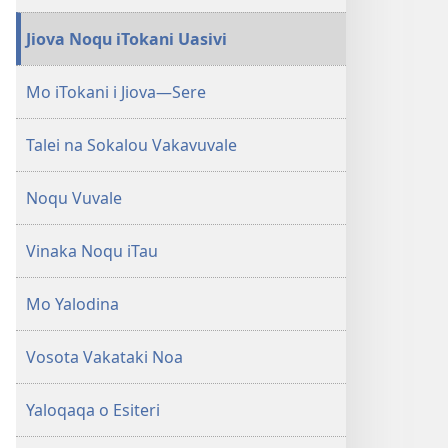
Jiova Noqu iTokani Uasivi
Mo iTokani i Jiova—Sere
Talei na Sokalou Vakavuvale
Noqu Vuvale
Vinaka Noqu iTau
Mo Yalodina
Vosota Vakataki Noa
Yaloqaqa o Esiteri