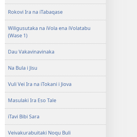
i
i
Rokovi Ira na iTabaqase
Jiova​
Jiova​
—
—
Wiligusutaka na iVola ena iVolatabu
Sere
Sere
(Wase 1)
Dau Vakavinavinaka
Na Bula i Jisu
Vuli Vei Ira na iTokani i Jiova
Masulaki Ira Eso Tale
iTavi Bibi Sara
Veivakurabuitaki Noqu Buli