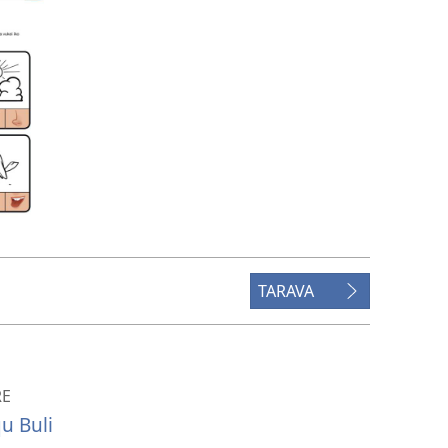
TARAVA
RE
u Buli