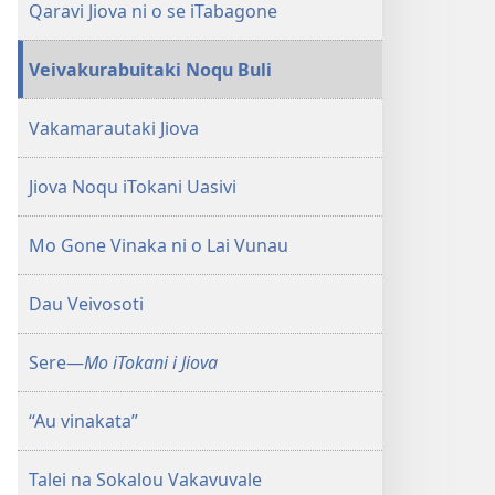
Qaravi Jiova ni o se iTabagone
Veivakurabuitaki Noqu Buli
Vakamarautaki Jiova
Jiova Noqu iTokani Uasivi
Mo Gone Vinaka ni o Lai Vunau
Dau Veivosoti
Sere​—
Mo iTokani i Jiova
“Au vinakata”
Talei na Sokalou Vakavuvale