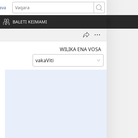
ava
pens
Vaqara
ew
BALETI KEIMAMI
ndow)
WILIKA ENA VOSA