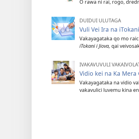
O rawa ni rai, rogo, dred
DUIDUI ULUTAGA
Vuli Vei Ira na iToka
Vakayagataka qo mo raica 
iTokani i Jiova,
qai veivosak
IVAKAVUVULI VAKAIVOLA
Vidio kei na Ka Mera
Vakayagataka na vidio va
vakavulici luvemu kina en