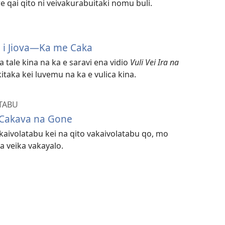
re qai qito ni veivakurabuitaki nomu buli.
ni i Jiova​—Ka me Caka
tale kina na ka e saravi ena vidio
Vuli Vei Ira na
itaka kei luvemu na ka e vulica kina.
TABU
 Cakava na Gone
kaivolatabu kei na qito vakaivolatabu qo, mo
a veika vakayalo.