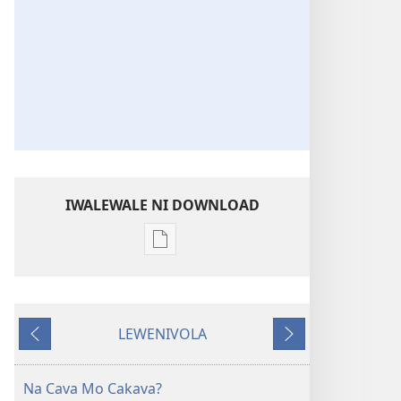
IWALEWALE NI DOWNLOAD
Sala
me
download
kina
LEWENIVOLA
na
LESU
TARAVA
ka
I
e
MURI
Na Cava Mo Cakava?
tabaki