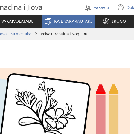
nadina i Jiova
vakaViti
Dol
Digia
(o
na
n
I VAKAIVOLATABU
KA E VAKARAUTAKI
IROGO
Vosa
wi
Jiova​—Ka me Caka
Veivakurabuitaki Noqu Buli