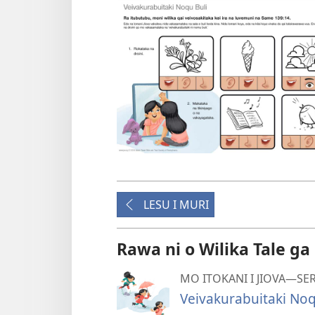
LESU I MURI
Rawa ni o Wilika Tale ga
MO ITOKANI I JIOVA​—SE
Veivakurabuitaki Noq