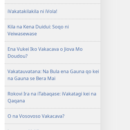
Mo
iVakatakilakila ni iVola!
iTokani
i
Kila na Kena Duidui: Soqo ni
Jiova​
Veiwasewase
—
Ka
me
Ena Vukei Iko Vakacava o Jiova Mo
Caka
Doudou?
Vakatauvatana: Na Bula ena Gauna qo kei
na Gauna se Bera Mai
Rokovi Ira na iTabaqase: iVakatagi kei na
Qaqana
O na Vosovoso Vakacava?