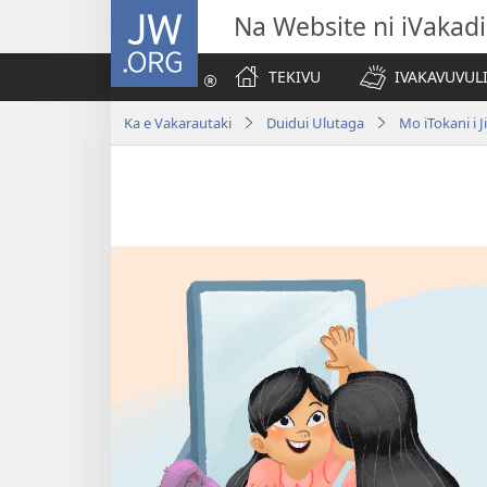
JW.ORG
Na Website ni iVakadi
TEKIVU
IVAKAVUVUL
Ka e Vakarautaki
Duidui Ulutaga
Mo iTokani i 