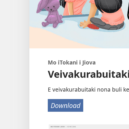
Mo iTokani i Jiova
Veivakurabuitak
E veivakurabuitaki nona buli k
Download