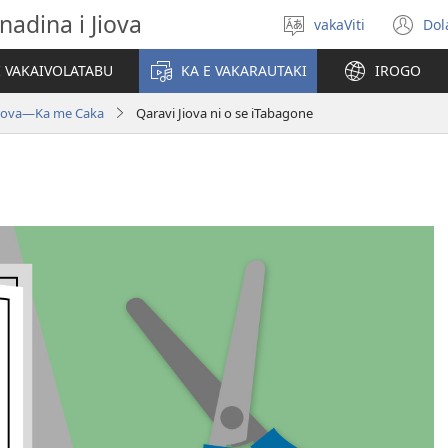
nadina i Jiova
vakaViti
Dol
Digia
(o
na
n
I VAKAIVOLATABU
KA E VAKARAUTAKI
IROGO
Vosa
wi
Jiova​—Ka me Caka
Qaravi Jiova ni o se iTabagone