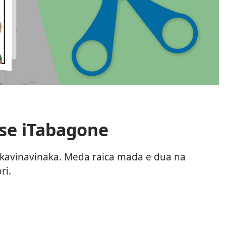
 se iTabagone
akavinavinaka. Meda raica mada e dua na
ri.