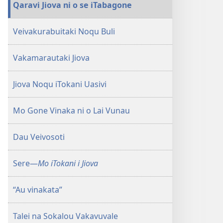
Qaravi Jiova ni o se iTabagone
Veivakurabuitaki Noqu Buli
Vakamarautaki Jiova
Jiova Noqu iTokani Uasivi
Mo Gone Vinaka ni o Lai Vunau
Dau Veivosoti
Sere​—
Mo iTokani i Jiova
“Au vinakata”
Talei na Sokalou Vakavuvale