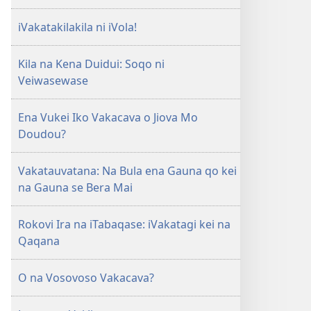
Mo
iVakatakilakila ni iVola!
iTokani
i
Kila na Kena Duidui: Soqo ni
Jiova​
Veiwasewase
—
Ka
me
Ena Vukei Iko Vakacava o Jiova Mo
Caka
Doudou?
Vakatauvatana: Na Bula ena Gauna qo kei
na Gauna se Bera Mai
Rokovi Ira na iTabaqase: iVakatagi kei na
Qaqana
O na Vosovoso Vakacava?