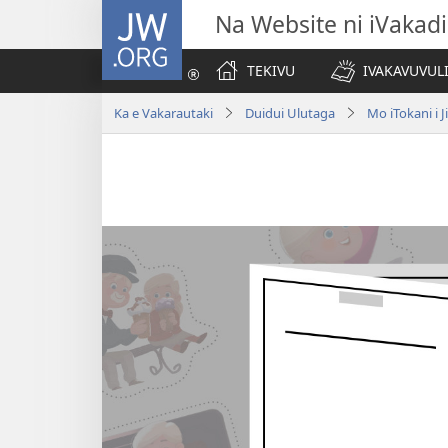
JW.ORG
Na Website ni iVakadi
TEKIVU
IVAKAVUVUL
Ka e Vakarautaki
Duidui Ulutaga
Mo iTokani i 