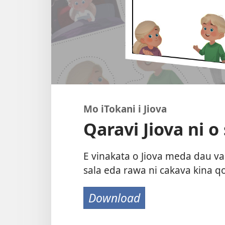
Mo iTokani i Jiova
Qaravi Jiova ni o
E vinakata o Jiova meda dau v
sala eda rawa ni cakava kina qo
Download