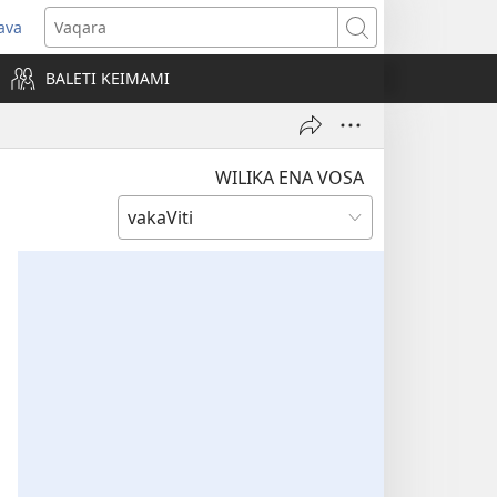
ava
pens
Vaqara
ew
BALETI KEIMAMI
ndow)
WILIKA ENA VOSA