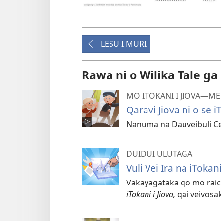
LESU I MURI
Rawa ni o Wilika Tale ga
MO ITOKANI I JIOVA​—ME
Qaravi Jiova ni o se 
Nanuma na Dauveibuli Cec
DUIDUI ULUTAGA
Vuli Vei Ira na iToka
Vakayagataka qo mo raica 
iTokani i Jiova,
qai veivosak