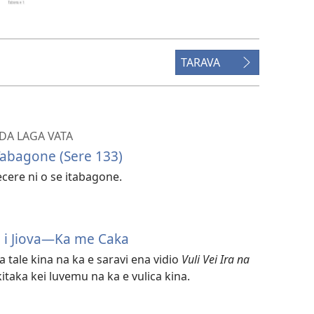
TARAVA
DA LAGA VATA
iTabagone (Sere 133)
ere ni o se itabagone.
ni i Jiova​—Ka me Caka
tale kina na ka e saravi ena vidio
Vuli Vei Ira na
itaka kei luvemu na ka e vulica kina.