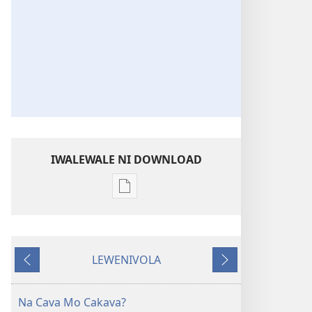
IWALEWALE NI DOWNLOAD
Sala
me
download
kina
LEWENIVOLA
na
LESU
TARAVA
ka
I
e
MURI
Na Cava Mo Cakava?
tabaki