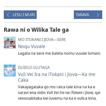
LESU I MURI
TARAVA
Rawa ni o Wilika Tale ga
MO ITOKANI I JIOVA​—SERE
Noqu Vuvale
Lagata na sere me baleta nomu vuvale lomani.
DUIDUI ULUTAGA
Vuli Vei Ira na iTokani i Jiova​—Ka me
Caka
Vakayagataka qo mo raica tale kina na ka e
saravi ena vidio
Vuli Vei Ira na iTokani i Jiova,
qai
veivosakitaka kei luvemu na ka e vulica kina.