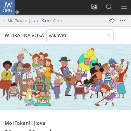
JW.ORG
Dolava
(opens
Veisautaka
Vaqara
VA
new
na
ena
NA
Mo iTokani i Jiova​—Ka me Caka
window)
Vosa
JW.ORG
LIS
WILIKA ENA VOSA
Mo iTokani i Jiova