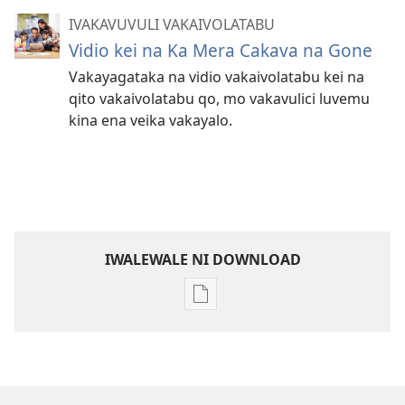
IVAKAVUVULI VAKAIVOLATABU
Vidio kei na Ka Mera Cakava na Gone
Vakayagataka na vidio vakaivolatabu kei na
qito vakaivolatabu qo, mo vakavulici luvemu
kina ena veika vakayalo.
IWALEWALE NI DOWNLOAD
Sala
me
download
kina
na