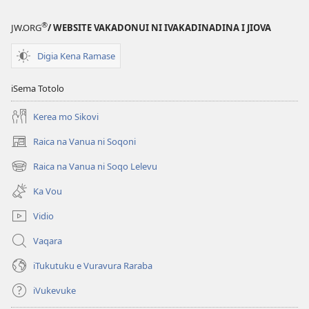
ka
e
®
JW.ORG
/ WEBSITE VAKADONUI NI IVAKADINADINA I JIOVA
tabaki
Mo
Digia Kena Ramase
iTokani
i
iSema Totolo
Jiova​
Kerea mo Sikovi
—
Ka
Raica na Vanua ni Soqoni
(opens
me
new
Raica na Vanua ni Soqo Lelevu
Caka
(opens
window)
new
Ka Vou
window)
Vidio
Vaqara
iTukutuku e Vuravura Raraba
iVukevuke