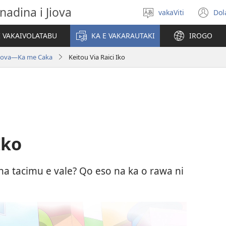
nadina i Jiova
vakaViti
Dol
Digia
(o
na
n
I VAKAIVOLATABU
KA E VAKARAUTAKI
IROGO
Vosa
wi
Jiova​—Ka me Caka
Keitou Via Raici Iko
Iko
na tacimu e vale? Qo eso na ka o rawa ni