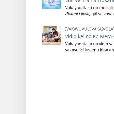
Vuli Vei Ira na iToka
Vakayagataka qo mo raica 
iTokani i Jiova,
qai veivosak
IVAKAVUVULI VAKAIVOLA
Vidio kei na Ka Mera
Vakayagataka na vidio va
vakavulici luvemu kina en