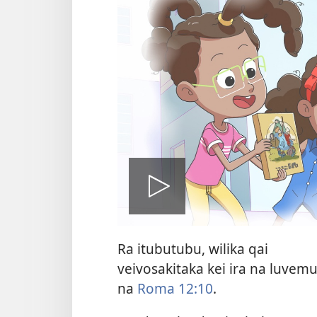
Play
Ra itubutubu, wilika qai
video
veivosakitaka kei ira na luvem
na
Roma 12:10
.