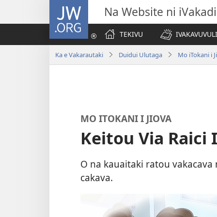
JW.ORG
Na Website ni iVakadi
TEKIVU
IVAKAVUVUL
Ka e Vakarautaki
Duidui Ulutaga
Mo iTokani i 
MO ITOKANI I JIOVA
Keitou Via Raici 
O na kauaitaki ratou vakacava 
cakava.