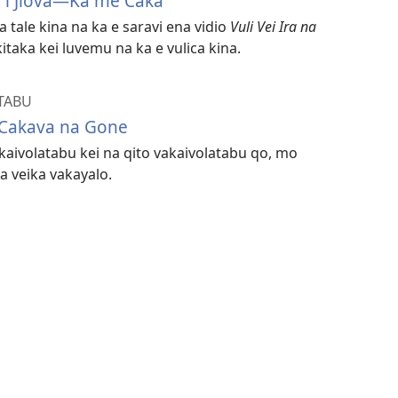
ni i Jiova​—Ka me Caka
tale kina na ka e saravi ena vidio
Vuli Vei Ira na
itaka kei luvemu na ka e vulica kina.
TABU
 Cakava na Gone
kaivolatabu kei na qito vakaivolatabu qo, mo
a veika vakayalo.