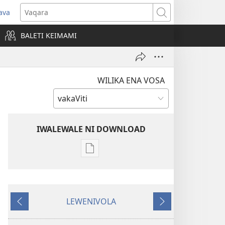
ava
pens
Vaqara
ew
BALETI KEIMAMI
ndow)
WILIKA ENA VOSA
IWALEWALE NI DOWNLOAD
Sala
me
download
kina
LEWENIVOLA
na
LESU
TARAVA
ka
I