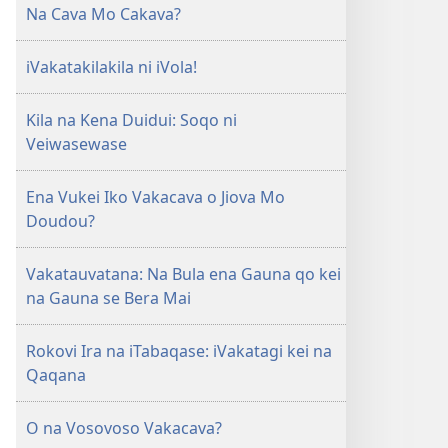
e
MURI
Na Cava Mo Cakava?
tabaki
Mo
iVakatakilakila ni iVola!
iTokani
i
Kila na Kena Duidui: Soqo ni
Jiova​
Veiwasewase
—
Ka
me
Ena Vukei Iko Vakacava o Jiova Mo
Caka
Doudou?
Vakatauvatana: Na Bula ena Gauna qo kei
na Gauna se Bera Mai
Rokovi Ira na iTabaqase: iVakatagi kei na
Qaqana
O na Vosovoso Vakacava?