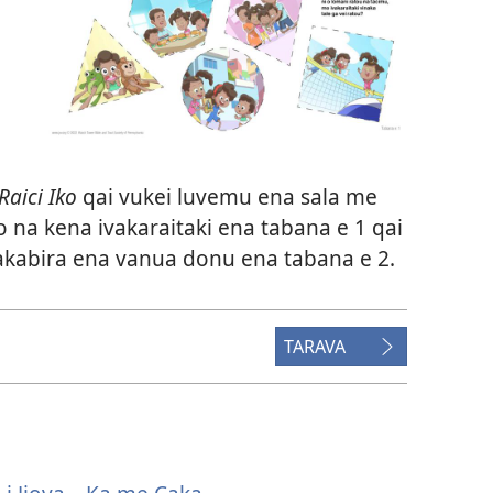
Raici Iko
qai vukei luvemu ena sala me
so na kena ivakaraitaki ena tabana e 1 qai
 vakabira ena vanua donu ena tabana e 2.
TARAVA