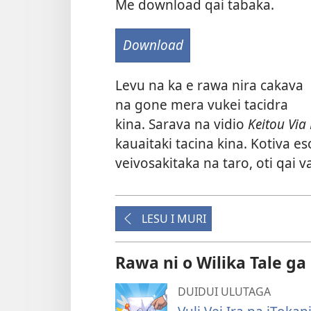
Me download qai tabaka.
Download
Levu na ka e rawa nira cakava
na gone mera vukei tacidra
kina. Sarava na vidio
Keitou Via 
kauaitaki tacina kina. Kotiva e
veivosakitaka na taro, oti qai
LESU I MURI
Rawa ni o Wilika Tale ga
DUIDUI ULUTAGA