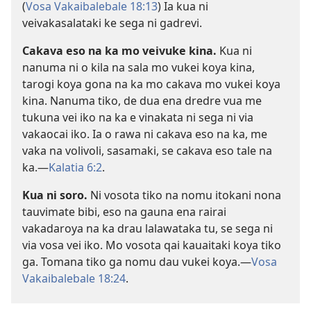
(
Vosa Vakaibalebale 18:13
) Ia kua ni
veivakasalataki ke sega ni gadrevi.
Cakava eso na ka mo veivuke kina.
Kua ni
nanuma ni o kila na sala mo vukei koya kina,
tarogi koya gona na ka mo cakava mo vukei koya
kina. Nanuma tiko, de dua ena dredre vua me
tukuna vei iko na ka e vinakata ni sega ni via
vakaocai iko. Ia o rawa ni cakava eso na ka, me
vaka na volivoli, sasamaki, se cakava eso tale na
ka.—
Kalatia 6:2
.
Kua ni soro.
Ni vosota tiko na nomu itokani nona
tauvimate bibi, eso na gauna ena rairai
vakadaroya na ka drau lalawataka tu, se sega ni
via vosa vei iko. Mo vosota qai kauaitaki koya tiko
ga. Tomana tiko ga nomu dau vukei koya.—
Vosa
Vakaibalebale 18:24
.