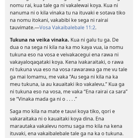
nomu rai, kua tale ga ni vakalewai koya. Kua ni
nanuma ni o kila vinaka tu na ituvaki e sotava tiko
na nomu itokani, vakabibi ke sega ni rairai
tauvimate.—
Vosa Vakaibalebale 11:2
.
Tukuna na veika vinaka.
Kua ni galu tu ga. De
dua o na sega ni kila na ka mo kaya vua, ia nomu
tukuna eso na vosa e veivakacegui ena rawa ni
vakayaloqaqataki koya. Kena ivakaraitaki, o rawa
ni tukuna vua eso na vosa rawarawa ga me vu tale
ga mai lomamu, me vaka “Au sega ni kila na ka
meu tukuna, ia au kauaitaki iko vakalevu.” Kua ga
ni tukuna eso na vosa, me vaka “Ena rairai ca sara”
se “Vinaka mada ga ni o . . . .”
Saga mo kila na mate e tauvi koya tiko, qori e
vakaraitaka ni o kauaitaki koya dina. Ena
marautaka vakalevu nomu saga mo kila na kena
ituvaki, ena vakaibalebale tale ga na ka o tukuna.