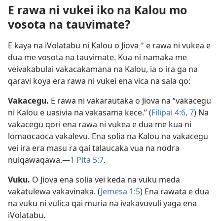
E rawa ni vukei iko na Kalou mo
vosota na tauvimate?
E kaya na iVolatabu ni Kalou o Jiova
e rawa ni vukea e
a
dua me vosota na tauvimate. Kua ni namaka me
veivakabulai vakacakamana na Kalou, ia o ira ga na
qaravi koya era rawa ni vukei ena vica na sala qo:
Vakacegu.
E rawa ni vakarautaka o Jiova na “vakacegu
ni Kalou e uasivia na vakasama kece.” (
Filipai 4:6, 7
) Na
vakacegu qori ena rawa ni vukea e dua me kua ni
lomaocaoca vakalevu. Ena solia na Kalou na vakacegu
vei ira era masu ra qai talaucaka vua na nodra
nuiqawaqawa.—
1 Pita 5:7
.
Vuku.
O Jiova ena solia vei keda na vuku meda
vakatulewa vakavinaka. (
Jemesa 1:5
) Ena rawata e dua
na vuku ni vulica qai muria na ivakavuvuli yaga ena
iVolatabu.