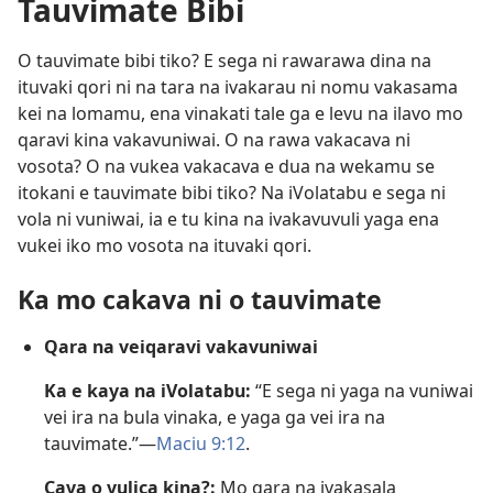
Tauvimate Bibi
O tauvimate bibi tiko? E sega ni rawarawa dina na
ituvaki qori ni na tara na ivakarau ni nomu vakasama
kei na lomamu, ena vinakati tale ga e levu na ilavo mo
qaravi kina vakavuniwai. O na rawa vakacava ni
vosota? O na vukea vakacava e dua na wekamu se
itokani e tauvimate bibi tiko? Na iVolatabu e sega ni
vola ni vuniwai, ia e tu kina na ivakavuvuli yaga ena
vukei iko mo vosota na ituvaki qori.
Ka mo cakava ni o tauvimate
Qara na veiqaravi vakavuniwai
Ka e kaya na iVolatabu:
“E sega ni yaga na vuniwai
vei ira na bula vinaka, e yaga ga vei ira na
tauvimate.”—
Maciu 9:12
.
Cava o vulica kina?:
Mo qara na ivakasala