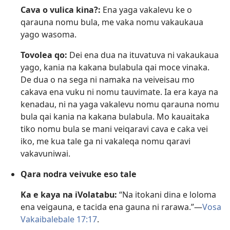
Cava o vulica kina?:
Ena yaga vakalevu ke o
qarauna nomu bula, me vaka nomu vakaukaua
yago wasoma.
Tovolea qo:
Dei ena dua na ituvatuva ni vakaukaua
yago, kania na kakana bulabula qai moce vinaka.
De dua o na sega ni namaka na veiveisau mo
cakava ena vuku ni nomu tauvimate. Ia era kaya na
kenadau, ni na yaga vakalevu nomu qarauna nomu
bula qai kania na kakana bulabula. Mo kauaitaka
tiko nomu bula se mani veiqaravi cava e caka vei
iko, me kua tale ga ni vakaleqa nomu qaravi
vakavuniwai.
Qara nodra veivuke eso tale
Ka e kaya na iVolatabu:
“Na itokani dina e loloma
ena veigauna, e tacida ena gauna ni rarawa.”—
Vosa
Vakaibalebale 17:17
.