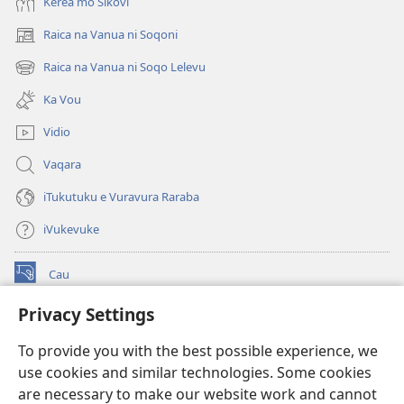
Kerea mo Sikovi
Raica na Vanua ni Soqoni
(opens
new
Raica na Vanua ni Soqo Lelevu
(opens
window)
new
Ka Vou
window)
Vidio
Vaqara
iTukutuku e Vuravura Raraba
iVukevuke
Cau
(opens
new
Privacy Settings
window)
Watchtower LAIBRI ENA INTERNET™
(opens
To provide you with the best possible experience, we
new
®
JW Hub
window)
use cookies and similar technologies. Some cookies
(opens
new
are necessary to make our website work and cannot
®