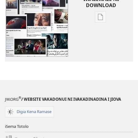
DOWNLOAD
Sala
me
download
kina
na
ka
e
tabaki
Eso
Tale
na
®
JW.ORG
/ WEBSITE VAKADONUI NI IVAKADINADINA I JIOVA
Ulutaga
Digia Kena Ramase
iSema Totolo