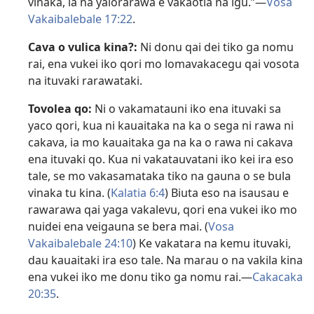
vinaka, ia na yalorarawa e vakaotia na igu.”—
Vosa
Vakaibalebale 17:22
.
Cava o vulica kina?:
Ni donu qai dei tiko ga nomu
rai, ena vukei iko qori mo lomavakacegu qai vosota
na ituvaki rarawataki.
Tovolea qo:
Ni o vakamatauni iko ena ituvaki sa
yaco qori, kua ni kauaitaka na ka o sega ni rawa ni
cakava, ia mo kauaitaka ga na ka o rawa ni cakava
ena ituvaki qo. Kua ni vakatauvatani iko kei ira eso
tale, se mo vakasamataka tiko na gauna o se bula
vinaka tu kina. (
Kalatia 6:4
) Biuta eso na isausau e
rawarawa qai yaga vakalevu, qori ena vukei iko mo
nuidei ena veigauna se bera mai. (
Vosa
Vakaibalebale 24:10
) Ke vakatara na kemu ituvaki,
dau kauaitaki ira eso tale. Na marau o na vakila kina
ena vukei iko me donu tiko ga nomu rai.—
Cakacaka
20:35
.