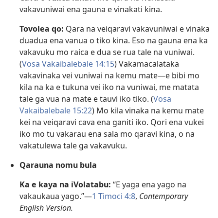
vakavuniwai ena gauna e vinakati kina.
Tovolea qo:
Qara na veiqaravi vakavuniwai e vinaka
duadua ena vanua o tiko kina. Eso na gauna ena ka
vakavuku mo raica e dua se rua tale na vuniwai.
(
Vosa Vakaibalebale 14:15
) Vakamacalataka
vakavinaka vei vuniwai na kemu mate—e bibi mo
kila na ka e tukuna vei iko na vuniwai, me matata
tale ga vua na mate e tauvi iko tiko. (
Vosa
Vakaibalebale 15:22
) Mo kila vinaka na kemu mate
kei na veiqaravi cava ena ganiti iko. Qori ena vukei
iko mo tu vakarau ena sala mo qaravi kina, o na
vakatulewa tale ga vakavuku.
Qarauna nomu bula
Ka e kaya na iVolatabu:
“E yaga ena yago na
vakaukaua yago.”—
1 Timoci 4:8
,
Contemporary
English Version.