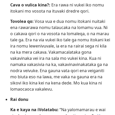
Cava o vulica kina?:
Era rawa ni vukei iko nomu
itokani mo vosota na ituvaki dredre qori.
Tovolea qo:
Vosa vua e dua nomu itokani nuitaki
ena rawarawa nomu talaucaka na lomamu vua. Ni
o cakava qori o na vosota na lomaleqa, o na marau
tale ga. Era na via vukei iko tale ga nomu itokani kei
ira nomu lewenivuvale, ia era na rairai sega ni kila
na ka mera cakava. Vakamacalataka gona
vakavinaka vei ira na sala mo vukei kina. Kua ni
namaka vakasivia na ka, vakavinavinakataka ga na
nodra veivuke. Ena gauna vata qori ena veiganiti
mo biuta eso na lawa, me vaka na gauna era na
sikovi iko kina kei na kena dede. Mo kua kina ni
lomaocaoca vakalevu.
Rai donu
Ka e kaya na iVolatabu:
“Na yalomamarau e wai