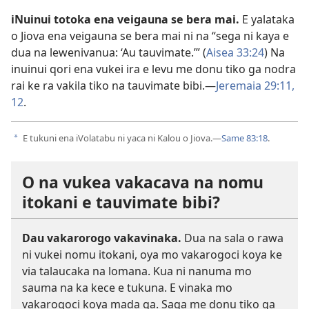
iNuinui totoka ena veigauna se bera mai.
E yalataka
o Jiova ena veigauna se bera mai ni na “sega ni kaya e
dua na lewenivanua: ‘Au tauvimate.’” (
Aisea 33:24
) Na
inuinui qori ena vukei ira e levu me donu tiko ga nodra
rai ke ra vakila tiko na tauvimate bibi.—
Jeremaia 29:11,
12
.
E tukuni ena iVolatabu ni yaca ni Kalou o Jiova.—
Same 83:18
.
a
O na vukea vakacava na nomu
itokani e tauvimate bibi?
Dau vakarorogo vakavinaka.
Dua na sala o rawa
ni vukei nomu itokani, oya mo vakarogoci koya ke
via talaucaka na lomana. Kua ni nanuma mo
sauma na ka kece e tukuna. E vinaka mo
vakarogoci koya mada ga. Saga me donu tiko ga