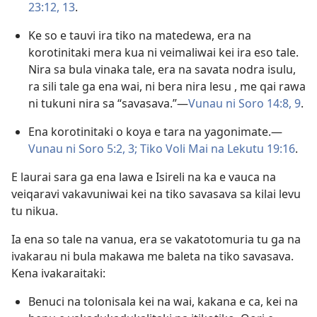
23:12, 13
.
Ke so e tauvi ira tiko na matedewa, era na
korotinitaki mera kua ni veimaliwai kei ira eso tale.
Nira sa bula vinaka tale, era na savata nodra isulu,
ra sili tale ga ena wai, ni bera nira lesu , me qai rawa
ni tukuni nira sa “savasava.”—
Vunau ni Soro 14:8, 9
.
Ena korotinitaki o koya e tara na yagonimate.—
Vunau ni Soro 5:2, 3;
Tiko Voli Mai na Lekutu 19:16
.
E laurai sara ga ena lawa e Isireli na ka e vauca na
veiqaravi vakavuniwai kei na tiko savasava sa kilai levu
tu nikua.
Ia ena so tale na vanua, era se vakatotomuria tu ga na
ivakarau ni bula makawa me baleta na tiko savasava.
Kena ivakaraitaki:
Benuci na tolonisala kei na wai, kakana e ca, kei na