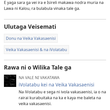
E yaga sara ga vei ira e Isireli makawa nodra muria na
Lawa ni Kalou, ra bulabula vinaka tale ga.
Ulutaga Veisemati
Donu na Veika Vakasaenisi
Veika Vakasaenisi & na iVolatabu
Rawa ni o Wilika Tale ga
NA VALE NI VAKATAWA
iVolatabu kei na Veika Vakasaenisi
Na iVolatabu e sega ni ivola vakasaenisi, ia o na
rairai kurabuitaka na ka e kaya me baleta na
veika vakasaenisi.