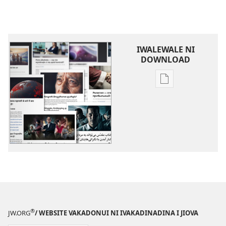
IWALEWALE NI
DOWNLOAD
Sala
me
download
kina
na
ka
e
tabaki
Eso
Tale
na
®
JW.ORG
/ WEBSITE VAKADONUI NI IVAKADINADINA I JIOVA
Ulutaga