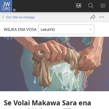
JW.ORG
Dolava
(opens
Veisautaka
Vaqara
VA
new
na
ena
NA
Eso Tale na Ulutaga
window)
Vosa
JW.ORG
LIS
WILIKA ENA VOSA
Se Volai Makawa Sara ena