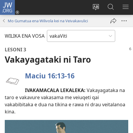
JW.ORG
Dolava
(opens
Veisautaka
Vaqara
VA
new
na
ena
NA
Mo Gumatua ena Wilivola kei na Veivakavulici
window)
Vosa
JW.ORG
LIS
WILIKA ENA VOSA
LESONI 3
Vakayagataki ni Taro
Maciu 16:13-16
IVAKAMACALA LEKALEKA:
Vakayagataka na
taro e vakavure vakasama me veiuqeti qai
vakabibitaka e dua na tikina e rawa ni drau veitalanoa
kina.