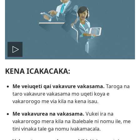
Play
KENA ICAKACAKA:
video
Me veiuqeti qai vakavure vakasama.
Taroga na
taro vakavure vakasama
mo uqeti koya e
vakarorogo me via kila na kena isau.
Me vakavurea na vakasama.
Vukei ira na
vakarorogo mera kila na ibalebale ni nomu ile, me
tini vinaka tale ga nomu ivakamacala.