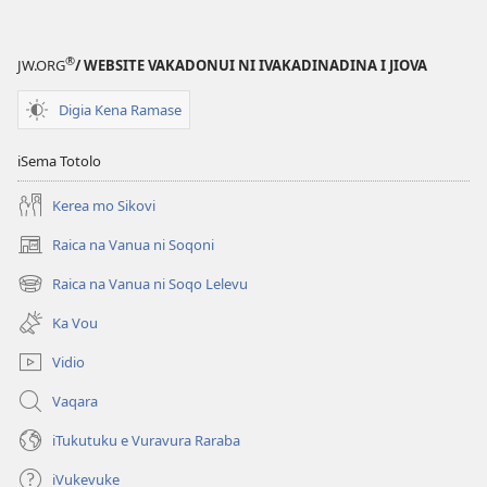
Gumatua
ena
®
JW.ORG
/ WEBSITE VAKADONUI NI IVAKADINADINA I JIOVA
Wilivola
kei
Digia Kena Ramase
na
Veivakavulici
iSema Totolo
Kerea mo Sikovi
Raica na Vanua ni Soqoni
(opens
new
Raica na Vanua ni Soqo Lelevu
(opens
window)
new
Ka Vou
window)
Vidio
Vaqara
iTukutuku e Vuravura Raraba
iVukevuke