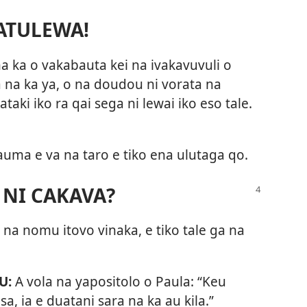
ATULEWA!
 na ka o vakabauta kei na ivakavuvuli o
a na ka ya, o na doudou ni vorata na
aki iko ra qai sega ni lewai iko eso tale.
uma e va na taro e tiko ena ulutaga qo.
 NI CAKAVA?
o na nomu itovo vinaka, e tiko tale ga na
U:
A vola na yapositolo o Paula: “Keu
, ia e duatani sara na ka au kila.”