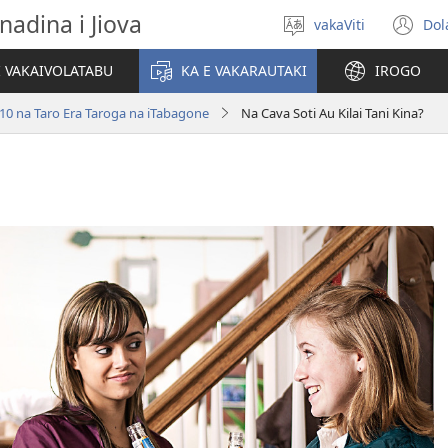
nadina i Jiova
vakaViti
Dol
Digia
(o
na
n
I VAKAIVOLATABU
KA E VAKARAUTAKI
IROGO
Vosa
wi
 10 na Taro Era Taroga na iTabagone
Na Cava Soti Au Kilai Tani Kina?