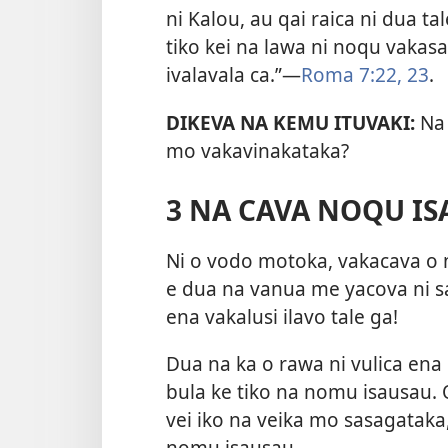
ni Kalou, au qai raica ni dua t
tiko kei na lawa ni noqu vakas
ivalavala ca.”—
Roma 7:22, 23
.
DIKEVA NA KEMU ITUVAKI:
Na
mo vakavinakataka?
3 NA CAVA NOQU IS
Ni o vodo motoka, vakacava o 
e dua na vanua me yacova ni sa
ena vakalusi ilavo tale ga!
Dua na ka o rawa ni vulica ena
bula ke tiko na nomu isausau. O
vei iko na veika mo sasagataka
nomu isausau.