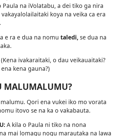
 o Paula na iVolatabu, a dei tiko ga nira
 vakayalolailaitaki koya na veika ca era
.
la e ra e dua na nomu
taledi,
se dua na
caka.
. (Kena ivakaraitaki, o dau veikauaitaki?
a ena kena gauna?)
QU MALUMALUMU?
umalumu. Qori ena vukei iko mo vorata
nomu itovo se na ka o vakabauta.
U:
A kila o Paula ni tiko na nona
dina mai lomaqu noqu marautaka na lawa