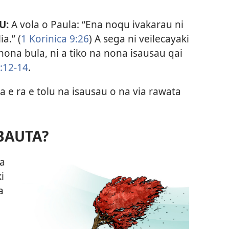
U:
A vola o Paula: “Ena noqu ivakarau ni
ia.” (
1 Korinica 9:26
) A sega ni veilecayaki
ona bula, ni a tiko na nona isausau qai
3:12-14
.
a e ra e tolu na isausau o na via rawata
BAUTA?
ta
i
a