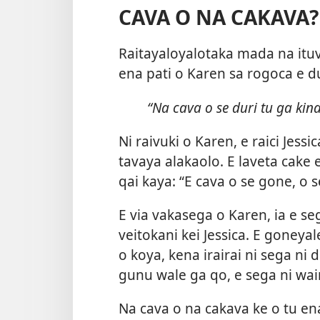
CAVA O NA CAKAVA?
Raitayaloyalotaka mada na ituv
ena pati o Karen sa rogoca e 
“Na cava o se duri tu ga kina
Ni raivuki o Karen, e raici Jess
tavaya alakaolo. E laveta cake 
qai kaya: “E cava o se gone, o 
E via vakasega o Karen, ia e s
veitokani kei Jessica. E goneya
o koya, kena irairai ni sega ni 
gunu wale ga qo, e sega ni wai
Na cava o na cakava ke o tu ena