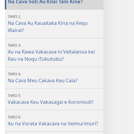
Na Cava Soti Au Kilai Tani Kina?
iSau
10
ni
na
TARO 2
10
Taro
Na Cava Au Kauaitaka Kina na Kequ
na
Era
iRairai?
Taro
Taroga
Era
na
TARO 3
Taroga
iTabagone
Au na Rawa Vakacava ni Veitalanoa kei
na
Rau na Noqu iTubutubu?
iTabagone
TARO 4
Na Cava Meu Cakava Keu Cala?
TARO 5
Vakacava Keu Vakasagai e Koronivuli?
TARO 6
Au na Vorata Vakacava na Veimurimuri?