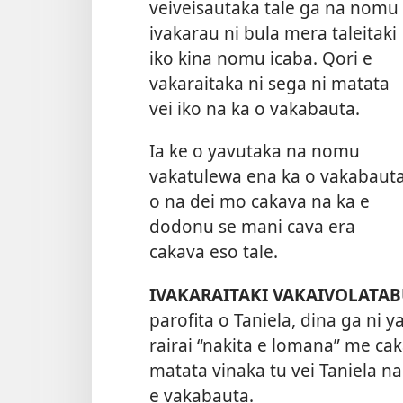
veiveisautaka tale ga na nomu
ivakarau ni bula mera taleitaki
iko kina nomu icaba. Qori e
vakaraitaka ni sega ni matata
vei iko na ka o vakabauta.
Ia ke o yavutaka na nomu
vakatulewa ena ka o vakabauta
o na dei mo cakava na ka e
dodonu se mani cava era
cakava eso tale.
IVAKARAITAKI VAKAIVOLATAB
parofita o Taniela, dina ga ni 
rairai “nakita e lomana” me cak
matata vinaka tu vei Taniela n
e vakabauta.