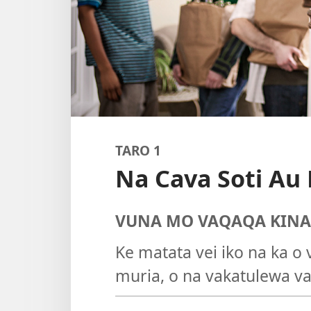
TARO 1
Na Cava Soti Au K
VUNA MO VAQAQA KINA
Ke matata vei iko na ka o 
muria, o na vakatulewa va