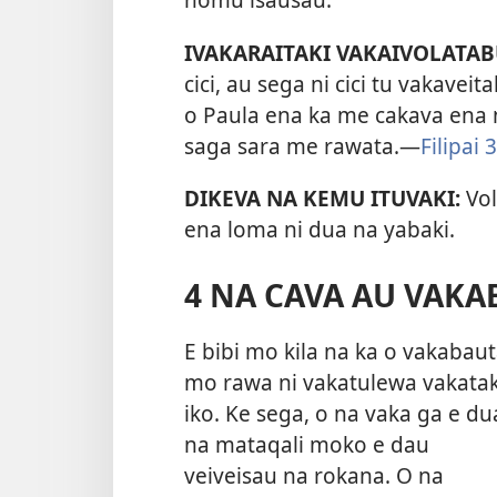
IVAKARAITAKI VAKAIVOLATAB
cici, au sega ni cici tu vakaveital
o Paula ena ka me cakava ena n
saga sara me rawata.—
Filipai 
DIKEVA NA KEMU ITUVAKI:
Vol
ena loma ni dua na yabaki.
4 NA CAVA AU VAKA
E bibi mo kila na ka o vakabau
mo rawa ni vakatulewa vakatak
iko. Ke sega, o na vaka ga e du
na mataqali moko e dau
veiveisau na rokana. O na