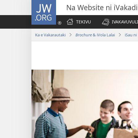
JW.ORG
Na Website ni iVakadi
TEKIVU
IVAKAVUVUL
Ka e Vakarautaki
Brochure
& iVola Lalai
iSau ni