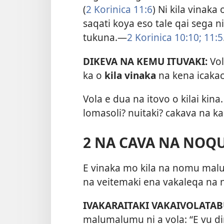
(
2 Korinica 11:6
) Ni kila vinaka
saqati koya eso tale qai sega ni
tukuna.—
2 Korinica 10:10;
11:5
DIKEVA NA KEMU ITUVAKI:
Vo
ka o
kila vinaka
na kena icaka
Vola e dua na itovo o kilai kina
lomasoli? nuitaki? cakava na k
2 NA CAVA NA NO
E vinaka mo kila na nomu mal
na veitemaki ena vakaleqa na 
IVAKARAITAKI VAKAIVOLATAB
malumalumu ni a vola: “E vu 