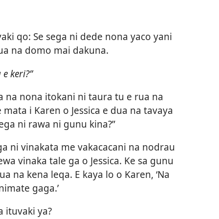
aki qo: Se sega ni dede nona yaco yani
dua na domo mai dakuna.
 e keri?”
ica na nona itokani ni taura tu e rua na
e mata i Karen o Jessica e dua na tavaya
sega ni rawa ni gunu kina?”
ega ni vinakata me vakacacani na nodrau
lewa vinaka tale ga o Jessica. Ke sa gunu
dua na kena leqa. E kaya lo o Karen, ‘Na
nimate gaga.’
 ituvaki ya?