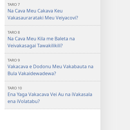
TARO 7
Na Cava Meu Cakava Keu
Vakasaurarataki Meu Veiyacovi?
TARO 8
Na Cava Meu Kila me Baleta na
Veivakasagai Tawakilikili?
TARO 9
Vakacava e Dodonu Meu Vakabauta na
Bula Vakaidewadewa?
TARO 10
Ena Yaga Vakacava Vei Au na iVakasala
ena iVolatabu?