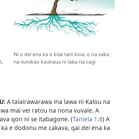
Ni o dei ena ka o kilai tani kina, o na vaka
,
na vunikau kaukaua ni laba na cagi
U:
A talairawarawa ina lawa ni Kalou na
yawa mai vei ratou na nona vuvale. A
ava qori ni se itabagone. (
Taniela 1:8
) A
a ka e dodonu me cakava, qai dei ena ka