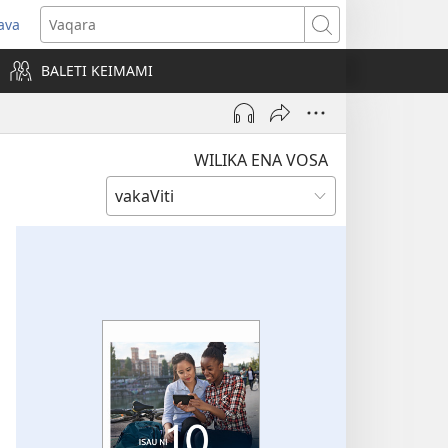
ava
pens
Vaqara
ew
BALETI KEIMAMI
ndow)
WILIKA ENA VOSA