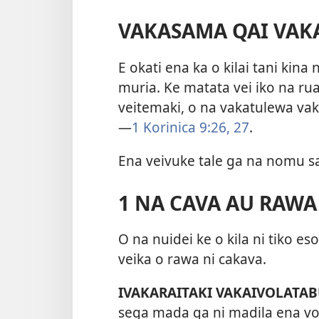
VAKASAMA QAI VAK
E okati ena ka o kilai tani kina
muria. Ke matata vei iko na ru
veitemaki, o na vakatulewa vakat
—
1 Korinica 9:26, 27
.
Ena veivuke tale ga na nomu sa
1 NA CAVA AU RAWA
O na nuidei ke o kila ni tiko es
veika o rawa ni cakava.
IVAKARAITAKI VAKAIVOLATAB
sega mada ga ni madila ena vosa