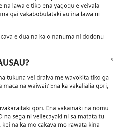
ale na lawa e tiko ena yagoqu e veivala
ama qai vakabobulataki au ina lawa ni
 cava e dua na ka o nanuma ni dodonu
AUSAU?
na tukuna vei draiva me wavokita tiko ga
 maca na waiwai? Ena ka vakalialia qori,
 ivakaraitaki qori. Ena vakainaki na nomu
 na sega ni veilecayaki ni sa matata tu
, kei na ka mo cakava mo rawata kina