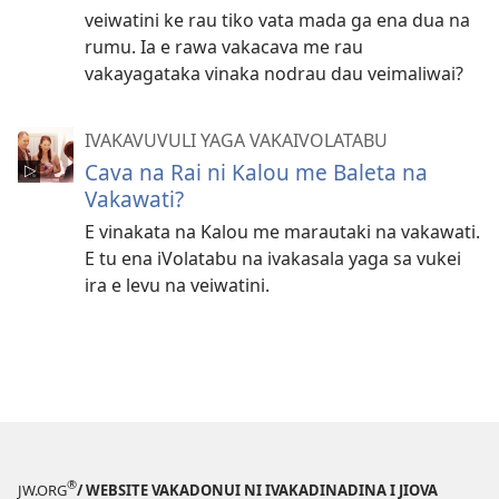
veiwatini ke rau tiko vata mada ga ena dua na
rumu. Ia e rawa vakacava me rau
vakayagataka vinaka nodrau dau veimaliwai?
IVAKAVUVULI YAGA VAKAIVOLATABU
Cava na Rai ni Kalou me Baleta na
Vakawati?
E vinakata na Kalou me marautaki na vakawati.
E tu ena iVolatabu na ivakasala yaga sa vukei
ira e levu na veiwatini.
®
JW.ORG
/ WEBSITE VAKADONUI NI IVAKADINADINA I JIOVA