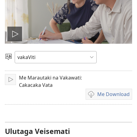
Play
video
Vosa
Me Marautaki na Vakawati:
Sarava/Rogoca
Cakacaka Vata
Me Download
Sala
me
download
kina
na
Ulutaga Veisemati
vidio