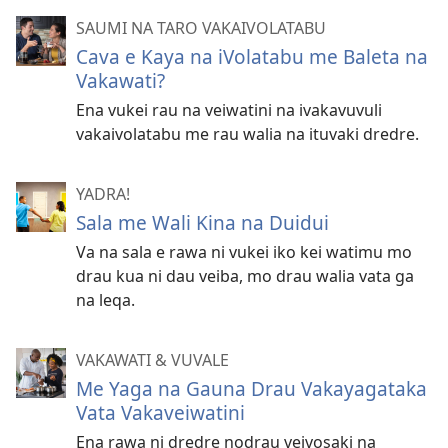
SAUMI NA TARO VAKAIVOLATABU
Cava e Kaya na iVolatabu me Baleta na
Vakawati?
Ena vukei rau na veiwatini na ivakavuvuli
vakaivolatabu me rau walia na ituvaki dredre.
YADRA!
Sala me Wali Kina na Duidui
Va na sala e rawa ni vukei iko kei watimu mo
drau kua ni dau veiba, mo drau walia vata ga
na leqa.
VAKAWATI & VUVALE
Me Yaga na Gauna Drau Vakayagataka
Vata Vakaveiwatini
Ena rawa ni dredre nodrau veivosaki na