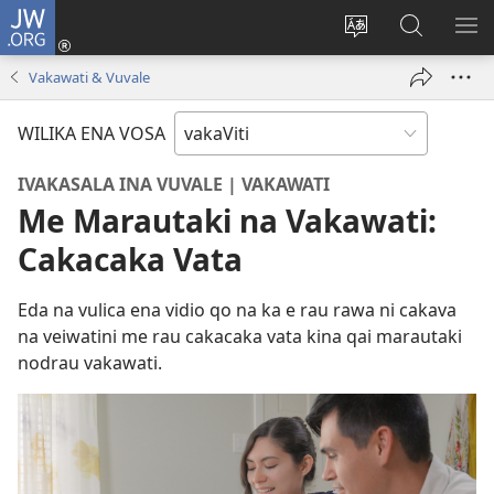
JW.ORG
Dolava
(opens
Veisautaka
Vaqara
VA
new
na
ena
NA
Vakawati & Vuvale
window)
Vosa
JW.ORG
LIS
WILIKA ENA VOSA
IVAKASALA INA VUVALE | VAKAWATI
Me Marautaki na Vakawati:
Cakacaka Vata
Eda na vulica ena vidio qo na ka e rau rawa ni cakava
na veiwatini me rau cakacaka vata kina qai marautaki
nodrau vakawati.