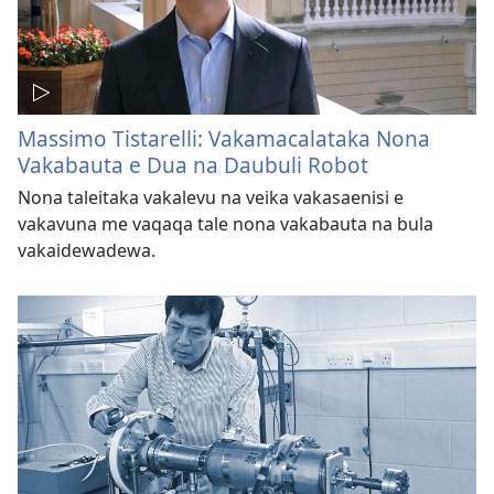
Massimo Tistarelli: Vakamacalataka Nona
Vakabauta e Dua na Daubuli Robot
Nona taleitaka vakalevu na veika vakasaenisi e
vakavuna me vaqaqa tale nona vakabauta na bula
vakaidewadewa.