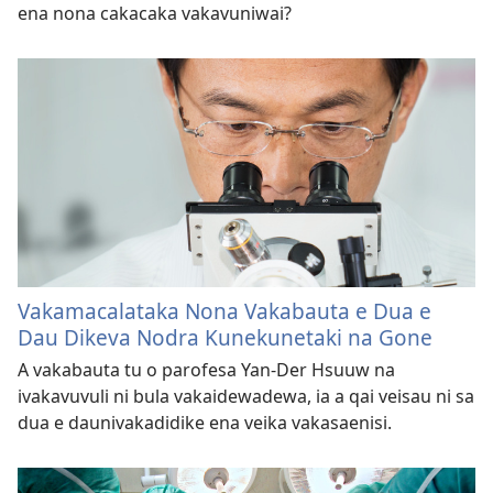
ena nona cakacaka vakavuniwai?
Vakamacalataka Nona Vakabauta e Dua e
Dau Dikeva Nodra Kunekunetaki na Gone
A vakabauta tu o parofesa Yan-Der Hsuuw na
ivakavuvuli ni bula vakaidewadewa, ia a qai veisau ni sa
dua e daunivakadidike ena veika vakasaenisi.