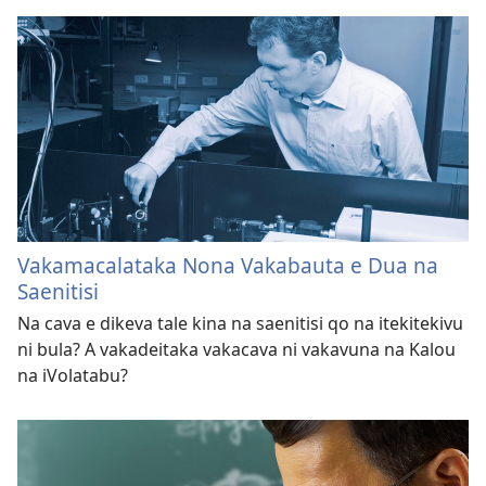
Vakamacalataka Nona Vakabauta e Dua na
Saenitisi
Na cava e dikeva tale kina na saenitisi qo na itekitekivu
ni bula? A vakadeitaka vakacava ni vakavuna na Kalou
na iVolatabu?