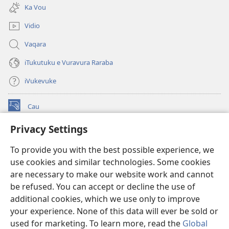
new
Ka Vou
window)
Vidio
Vaqara
iTukutuku e Vuravura Raraba
iVukevuke
Cau
(opens
new
Privacy Settings
window)
Watchtower LAIBRI ENA INTERNET™
(opens
To provide you with the best possible experience, we
new
®
JW Hub
window)
use cookies and similar technologies. Some cookies
(opens
new
are necessary to make our website work and cannot
®
JW Library
window)
be refused. You can accept or decline the use of
additional cookies, which we use only to improve
Watchtower Library
your experience. None of this data will ever be sold or
used for marketing. To learn more, read the
Global