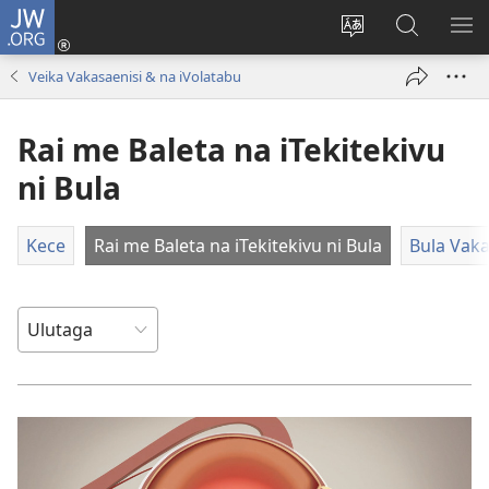
JW.ORG
Dolava
(opens
Veisautaka
Vaqara
VA
new
na
ena
NA
Veika Vakasaenisi & na iVolatabu
window)
Vosa
JW.ORG
LIS
Rai me Baleta na iTekitekivu
ni Bula
Kece
Rai me Baleta na iTekitekivu ni Bula
Bula Vak