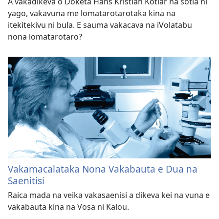
A vakadikeva o Doketa Hans Kristian Kotlar na sotia ni
yago, vakavuna me lomatarotarotaka kina na
itekitekivu ni bula. E sauma vakacava na iVolatabu
nona lomatarotaro?
Vakamacalataka Nona Vakabauta e Dua na
Saenitisi
Raica mada na veika vakasaenisi a dikeva kei na vuna e
vakabauta kina na Vosa ni Kalou.