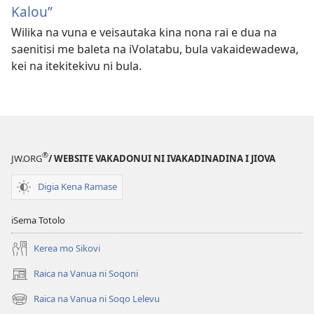
Kalou”
Wilika na vuna e veisautaka kina nona rai e dua na
saenitisi me baleta na iVolatabu, bula vakaidewadewa,
kei na itekitekivu ni bula.
®
JW.ORG
/ WEBSITE VAKADONUI NI IVAKADINADINA I JIOVA
Digia Kena Ramase
iSema Totolo
Kerea mo Sikovi
Raica na Vanua ni Soqoni
(opens
new
Raica na Vanua ni Soqo Lelevu
(opens
window)