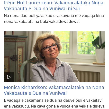
Irène Hof Laurenceau: Vakamacalataka Nona
Vakabauta e Dua na Vuniwai ni Sui
Na nona dau buli yava kau e vakavuna me vaqaqa kina
nona vakabauta na bula vakaidewadewa.
Monica Richardson: Vakamacalataka na Nona
Vakabauta e Dua na Vuniwai
E vaqaqa e cakamana se dua na dauveibuli e vakaitavi
ena vakasucu. Na cava gona e vulica ena veika e dikeva