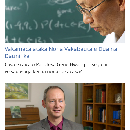
Vakamacalataka Nona Vakabauta e Dua na
Daunifika
Cava e raica o Parofesa Gene Hwang ni sega ni
veisaqasaqa kei na nona cakacaka?