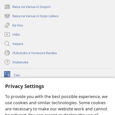
Raica na Vanua ni Soqoni
(opens
new
Raica na Vanua ni Soqo Lelevu
(opens
window)
new
Ka Vou
window)
Vidio
Vaqara
iTukutuku e Vuravura Raraba
iVukevuke
Cau
(opens
new
Privacy Settings
window)
Watchtower LAIBRI ENA INTERNET™
(opens
To provide you with the best possible experience, we
new
®
JW Hub
window)
use cookies and similar technologies. Some cookies
(opens
new
are necessary to make our website work and cannot
®
JW Library
window)