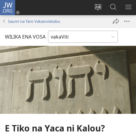
JW.ORG
Dolava
(opens
Veisautaka
Vaqara
VA
new
na
ena
NA
Saumi na Taro Vakaivolatabu
window)
Vosa
JW.ORG
LIS
WILIKA ENA VOSA
E Tiko na Yaca ni Kalou?