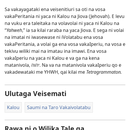
Sa vakayagataki ena veisenitiuri sa oti na vosa
vakaPeritania ni yaca ni Kalou na Jiova (Jehovah). E levu
na vuku era taleitaka na volavolai ni yaca ni Kalou na
“
Yahweh
,” ia sa kilai raraba na yaca Jiova. E sega ni volai
na imatai ni iwasewase ni iVolatabu ena vosa
vakaPeritania, a volai ga ena vosa vakaIperiu, na vosa e
tekivu wiliki mai na imatau ina imawi. Ena vosa
vakaIperiu na yaca ni Kalou e va ga na kena
matanivola, יהוה. Na va na matanivola vakaIperiu qo e
vakadewataki me YHWH, qai kilai me
Tetragrammaton.
Ulutaga Veisemati
Kalou
Saumi na Taro Vakaivolatabu
Rawa ni o Wilika Tale ga