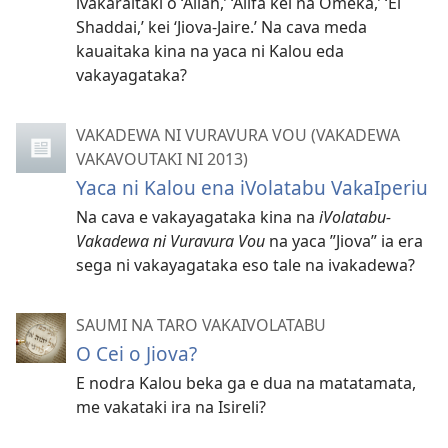
ivakaraitaki o ‘Allah,’ ‘Alifa kei na Omeka,’ ‘El
Shaddai,’ kei ‘Jiova-Jaire.’ Na cava meda
kauaitaka kina na yaca ni Kalou eda
vakayagataka?
VAKADEWA NI VURAVURA VOU (VAKADEWA
VAKAVOUTAKI NI 2013)
Yaca ni Kalou ena iVolatabu VakaIperiu
Na cava e vakayagataka kina na
iVolatabu-
Vakadewa ni Vuravura Vou
na yaca ”Jiova” ia era
sega ni vakayagataka eso tale na ivakadewa?
SAUMI NA TARO VAKAIVOLATABU
O Cei o Jiova?
E nodra Kalou beka ga e dua na matatamata,
me vakataki ira na Isireli?