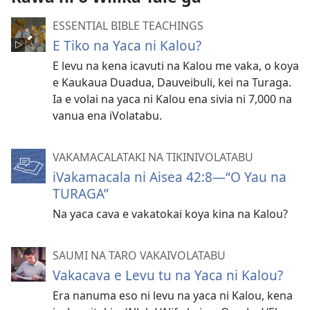
ESSENTIAL BIBLE TEACHINGS
E Tiko na Yaca ni Kalou?
E levu na kena icavuti na Kalou me vaka, o koya
e Kaukaua Duadua, Dauveibuli, kei na Turaga.
Ia e volai na yaca ni Kalou ena sivia ni 7,000 na
vanua ena iVolatabu.
VAKAMACALATAKI NA TIKINIVOLATABU
iVakamacala ni Aisea 42:8​—“O Yau na
TURAGA”
Na yaca cava e vakatokai koya kina na Kalou?
SAUMI NA TARO VAKAIVOLATABU
Vakacava e Levu tu na Yaca ni Kalou?
Era nanuma eso ni levu na yaca ni Kalou, kena