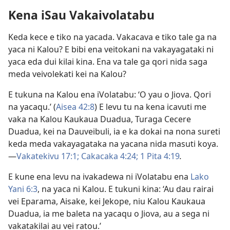
Kena iSau Vakaivolatabu
Keda kece e tiko na yacada. Vakacava e tiko tale ga na
yaca ni Kalou? E bibi ena veitokani na vakayagataki ni
yaca eda dui kilai kina. Ena va tale ga qori nida saga
meda veivolekati kei na Kalou?
E tukuna na Kalou ena iVolatabu: ‘O yau o Jiova. Qori
na yacaqu.’ (
Aisea 42:8
) E levu tu na kena icavuti me
vaka na Kalou Kaukaua Duadua, Turaga Cecere
Duadua, kei na Dauveibuli, ia e ka dokai na nona sureti
keda meda vakayagataka na yacana nida masuti koya.
—
Vakatekivu 17:1;
Cakacaka 4:24;
1 Pita 4:19
.
E kune ena levu na ivakadewa ni iVolatabu ena
Lako
Yani 6:3
, na yaca ni Kalou. E tukuni kina: ‘Au dau rairai
vei Eparama, Aisake, kei Jekope, niu Kalou Kaukaua
Duadua, ia me baleta na yacaqu o Jiova, au a sega ni
vakatakilai au vei ratou.’