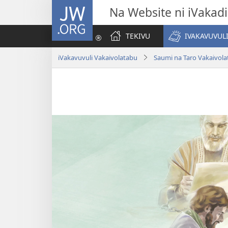
JW.ORG
Na Website ni iVakadi
TEKIVU
IVAKAVUVUL
iVakavuvuli Vakaivolatabu
Saumi na Taro Vakaivol