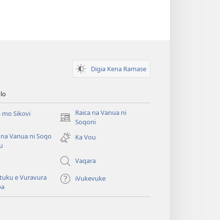
Digia Kena Ramase
lo
Raica na Vanua ni
 mo Sikovi
(opens
Soqoni
new
 na Vanua ni Soqo
Ka Vou
window)
u
Vaqara
tuku e Vuravura
iVukevuke
ba