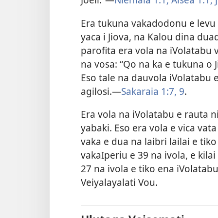
Era tukuna vakadodonu e levu 
yaca i Jiova, na Kalou dina dua
parofita era vola na iVolatabu
na vosa: “Qo na ka e tukuna o Ji
Eso tale na dauvola iVolatabu e
agilosi.—
Sakaraia 1:7,
9
.
Era vola na iVolatabu e rauta 
yabaki. Eso era vola e vica vat
vaka e dua na laibri lailai e tik
vakaIperiu e 39 na ivola, e kil
27 na ivola e tiko ena iVolatabu 
Veiyalayalati Vou.