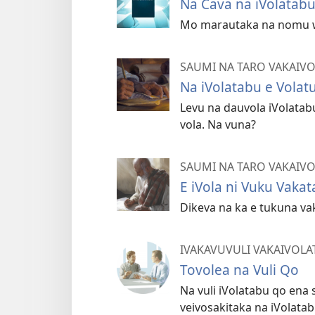
Na Cava na iVolatabu
Mo marautaka na nomu wil
SAUMI NA TARO VAKAIV
Na iVolatabu e Volat
Levu na dauvola iVolatab
vola. Na vuna?
SAUMI NA TARO VAKAIV
E iVola ni Vuku Vaka
Dikeva na ka e tukuna v
IVAKAVUVULI VAKAIVOLA
Tovolea na Vuli Qo
Na vuli iVolatabu qo ena 
veivosakitaka na iVolatab