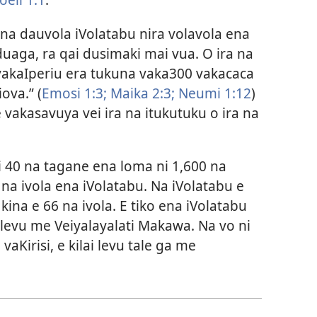
na dauvola iVolatabu nira volavola ena
duaga, ra qai dusimaki mai vua. O ira na
 vakaIperiu era tukuna vaka300 vakacaca
ova.” (
Emosi 1:3;
Maika 2:3;
Neumi 1:12
)
 vakasavuya vei ira na itukutuku o ira na
ni 40 na tagane ena loma ni 1,600 na
a na ivola ena iVolatabu. Na iVolatabu e
o kina e 66 na ivola. E tiko ena iVolatabu
ai levu me Veiyalayalati Makawa. Na vo ni
vaKirisi, e kilai levu tale ga me