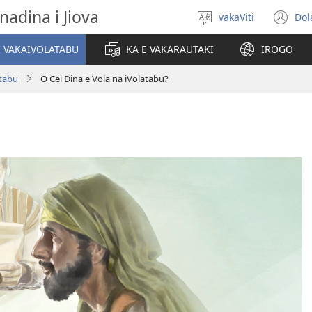
nadina i Jiova
vakaViti
Dol
Digia
(o
na
n
I VAKAIVOLATABU
KA E VAKARAUTAKI
IROGO
Vosa
wi
atabu
O Cei Dina e Vola na iVolatabu?