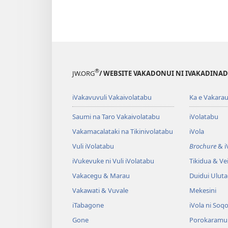
®
JW.ORG
/ WEBSITE VAKADONUI NI IVAKADINADI
iVakavuvuli Vakaivolatabu
Ka e Vakarau
Saumi na Taro Vakaivolatabu
iVolatabu
Vakamacalataki na Tikinivolatabu
iVola
Vuli iVolatabu
Brochure
& iV
iVukevuke ni Vuli iVolatabu
Tikidua & Vei
Vakacegu & Marau
Duidui Ulut
Vakawati & Vuvale
Mekesini
iTabagone
iVola ni Soqo
Gone
Porokaramu