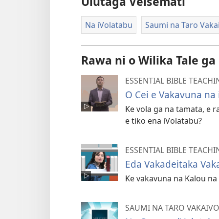
Ulutaga Veisemati
Na iVolatabu
Saumi na Taro Vaka
Rawa ni o Wilika Tale ga
ESSENTIAL BIBLE TEACHI
O Cei e Vakavuna na 
Ke vola ga na tamata, e r
e tiko ena iVolatabu?
ESSENTIAL BIBLE TEACHI
Eda Vakadeitaka Vaka
Ke vakavuna na Kalou na 
SAUMI NA TARO VAKAIV