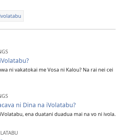
ivolatabu
NGS
iVolatabu?
awa ni vakatokai me Vosa ni Kalou? Na rai nei cei
NGS
cava ni Dina na iVolatabu?
iVolatabu, ena duatani duadua mai na vo ni ivola.
OLATABU