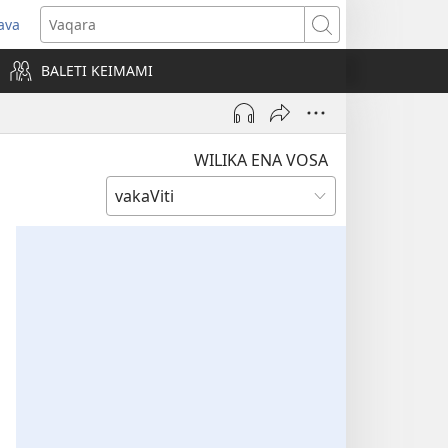
ava
pens
Vaqara
ew
BALETI KEIMAMI
ndow)
WILIKA ENA VOSA