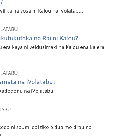
?
ika na vosa ni Kalou na iVolatabu.
OLATABU
ukutukutaka na Rai ni Kalou?
u era kaya ni veidusimaki na Kalou ena ka era
OLATABU
tamata na iVolatabu?
akadodonu na iVolatabu.
TABU
sega ni saumi qai tiko e dua mo drau na
u.