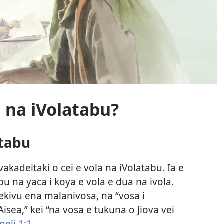
a na iVolatabu?
atabu
 vakadeitaki o cei e vola na iVolatabu. Ia e
 na yaca i koya e vola e dua na ivola.
ekivu ena malanivosa, na “vosa i
Aisea,” kei “na vosa e tukuna o Jiova vei
oeli 1:1
.