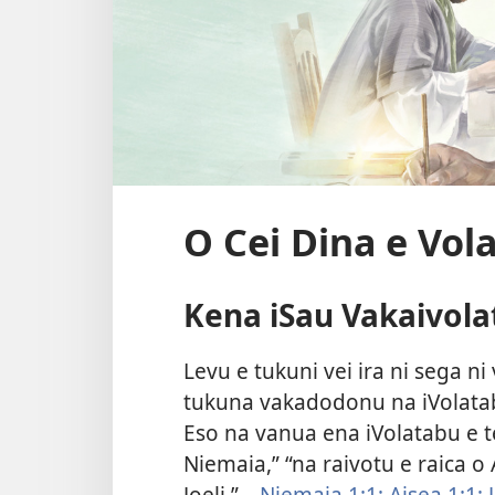
O Cei Dina e Vol
Kena iSau Vakaivol
Levu e tukuni vei ira ni sega ni
tukuna vakadodonu na iVolatabu
Eso na vanua ena iVolatabu e t
Niemaia,” “na raivotu e raica o 
Joeli.”—
Niemaia 1:1;
Aisea 1:1;
J