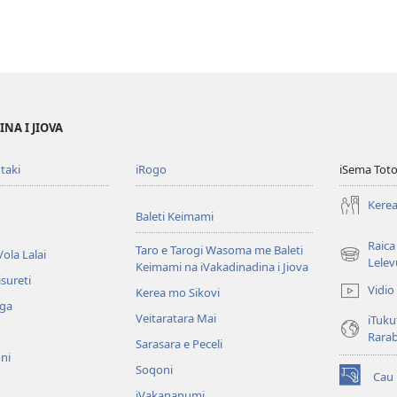
NA I JIOVA
taki
iRogo
iSema Toto
Kerea
Baleti Keimami
Raica
Taro e Tarogi Wasoma me Baleti
ola Lalai
(opens
Lelev
Keimami na iVakadinadina i Jiova
new
sureti
Vidio
Kerea mo Sikovi
window)
aga
Veitaratara Mai
iTuku
Rara
Sarasara e Peceli
ni
Soqoni
Cau
(opens
iVakananumi