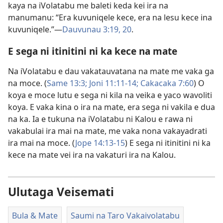
kaya na iVolatabu me baleti keda kei ira na
manumanu: “Era kuvuniqele kece, era na lesu kece ina
kuvuniqele.”​—
Dauvunau 3:19, 20
.
E sega ni itinitini ni ka kece na mate
Na iVolatabu e dau vakatauvatana na mate me vaka ga
na moce. (
Same 13:3;
Joni 11:11-14;
Cakacaka 7:60
) O
koya e moce lutu e sega ni kila na veika e yaco wavoliti
koya. E vaka kina o ira na mate, era sega ni vakila e dua
na ka. Ia e tukuna na iVolatabu ni Kalou e rawa ni
vakabulai ira mai na mate, me vaka nona vakayadrati
ira mai na moce. (
Jope 14:13-15
) E sega ni itinitini ni ka
kece na mate vei ira na vakaturi ira na Kalou.
Ulutaga Veisemati
Bula & Mate
Saumi na Taro Vakaivolatabu