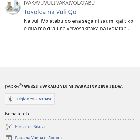
IVAKAVUVULI VAKAIVOLATABU
Tovolea na Vuli Qo
Na vuli iVolatabu qo ena sega ni saumi qai tiko
e dua mo drau na veivosakitaka na iVolatabu.
®
JW.ORG
/ WEBSITE VAKADONUI NI IVAKADINADINA I JIOVA
Digia Kena Ramase
iSema Totolo
Kerea mo Sikovi
Raica na Vanua ni Soqoni