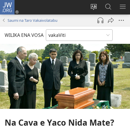
JW.ORG
Dolava
(opens
Veisautaka
Vaqara
VA
new
na
ena
NA
Saumi na Taro Vakaivolatabu
window)
Vosa
JW.ORG
LIS
WILIKA ENA VOSA
Na Cava e Yaco Nida Mate?