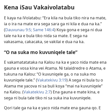
Kena iSau Vakaivolatabu
E kaya na iVolatabu: “Era kila na bula tiko nira na mate,
ia o ira na mate era sega sara ga ni kila e dua na ka.”
(
Dauvunau 9:5;
Same 146:4
) Koya gona e sega ni dua
tale na ka e bula tiko nida sa mate. E sega na
vakasama, cakacaka, se vakilai e dua na ka.
“O na suka mo kuvuniqele tale”
E vakamatatataka na Kalou na ka e yaco nida mate ena
gauna e vosa kina vei Atama. Ni talaidredre o Atama, e
tukuna na Kalou: “O kuvuniqele ga, o na suka mo
kuvuniqele tale.” (
Vakatekivu 3:19
) A sega ni bula tu o
Atama me yacova ni sa buli koya “mai na kuvuniqele”
na Kalou. (
Vakatekivu 2:7
) Ena gauna e mate kina, e
sega ni bula tale tiko ni sa suka ina kuvuniqele.
Qori tale ga na ka e yaco nida mate ena gauna qo. E