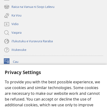
(opens
new
Raica na Vanua ni Soqo Lelevu
(opens
window)
new
Ka Vou
window)
Vidio
Vaqara
iTukutuku e Vuravura Raraba
iVukevuke
Cau
(opens
new
Privacy Settings
window)
Watchtower LAIBRI ENA INTERNET™
(opens
To provide you with the best possible experience, we
new
®
JW Hub
window)
use cookies and similar technologies. Some cookies
(opens
new
are necessary to make our website work and cannot
®
JW Library
window)
be refused. You can accept or decline the use of
additional cookies, which we use only to improve