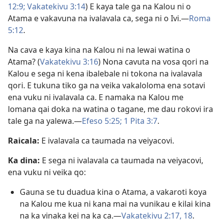
12:9;
Vakatekivu 3:14
) E kaya tale ga na Kalou ni o
Atama e vakavuna na ivalavala ca, sega ni o Ivi.—
Roma
5:12
.
Na cava e kaya kina na Kalou ni na lewai watina o
Atama? (
Vakatekivu 3:16
) Nona cavuta na vosa qori na
Kalou e sega ni kena ibalebale ni tokona na ivalavala
qori. E tukuna tiko ga na veika vakaloloma ena sotavi
ena vuku ni ivalavala ca. E namaka na Kalou me
lomana qai doka na watina o tagane, me dau rokovi ira
tale ga na yalewa.—
Efeso 5:25;
1 Pita 3:7
.
Raicala:
E ivalavala ca taumada na veiyacovi.
Ka dina:
E sega ni ivalavala ca taumada na veiyacovi,
ena vuku ni veika qo:
Gauna se tu duadua kina o Atama, a vakaroti koya
na Kalou me kua ni kana mai na vunikau e kilai kina
na ka vinaka kei na ka ca.—
Vakatekivu 2:17, 18
.