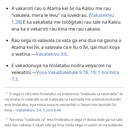
A vakaroti rau o Atama kei Ivi na Kalou me rau
“vakawa, mera le levu” na luvedrau. (
Vakatekivu
1:28
) E ka vakalialia me totogitaki rau tale na Kalou
ena ka e vakaroti rau kina me rau cakava.
Rau sega ni valavala ca vata ga ena dua na gauna o
Atama kei Ivi, a valavala ca e liu o Ivi, qai muri koya
o watina.—
Vakatekivu 3:6
.
E vakadonuya na iVolatabu nodra veiyacovi na
veiwatini.—
Vosa Vakaibalebale 5:18, 19;
1 Korinica
7:3
.
E sega ni tiko ena iVolatabu na matavosa “ivalavala ca taumada.” Ia
a
na imatai ni valavala ca se ivalavala ca taumada me volatukutukutaki
ena iVolatabu, oya nona vosa ni veicavilaki o Setani me lasutaki Ivi
kina.—
Vakatekivu 3:4, 5;
Joni 8:44
.
Na vosa “ivalavala ca” ena iVolatabu e sega ni dusia wale ga na cala
b
eda dau cakava. E okati tale ga kina noda sega ni uasivi se na ivalavala