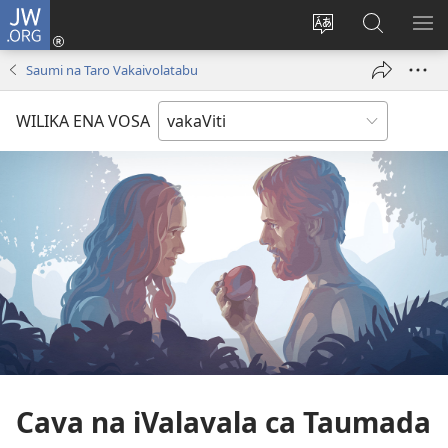
JW.ORG
Dolava
(opens
Veisautaka
Vaqara
VA
new
na
ena
NA
Saumi na Taro Vakaivolatabu
window)
Vosa
JW.ORG
LIS
WILIKA ENA VOSA
Cava na iValavala ca Taumada