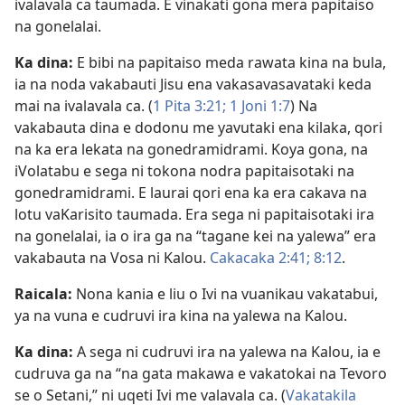
ivalavala ca taumada. E vinakati gona mera papitaiso
na gonelalai.
Ka dina:
E bibi na papitaiso meda rawata kina na bula,
ia na noda vakabauti Jisu ena vakasavasavataki keda
mai na ivalavala ca. (
1 Pita 3:21;
1 Joni 1:7
) Na
vakabauta dina e dodonu me yavutaki ena kilaka, qori
na ka era lekata na gonedramidrami. Koya gona, na
iVolatabu e sega ni tokona nodra papitaisotaki na
gonedramidrami. E laurai qori ena ka era cakava na
lotu vaKarisito taumada. Era sega ni papitaisotaki ira
na gonelalai, ia o ira ga na “tagane kei na yalewa” era
vakabauta na Vosa ni Kalou.
Cakacaka 2:41;
8:12
.
Raicala:
Nona kania e liu o Ivi na vuanikau vakatabui,
ya na vuna e cudruvi ira kina na yalewa na Kalou.
Ka dina:
A sega ni cudruvi ira na yalewa na Kalou, ia e
cudruva ga na “na gata makawa e vakatokai na Tevoro
se o Setani,” ni uqeti Ivi me valavala ca. (
Vakatakila