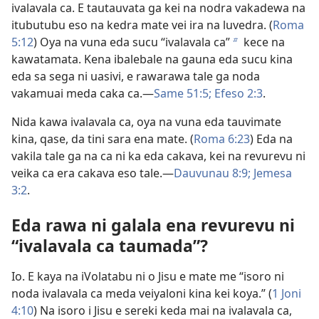
ivalavala ca. E tautauvata ga kei na nodra vakadewa na
itubutubu eso na kedra mate vei ira na luvedra. (
Roma
5:12
) Oya na vuna eda sucu “ivalavala ca”
kece na
b
kawatamata. Kena ibalebale na gauna eda sucu kina
eda sa sega ni uasivi, e rawarawa tale ga noda
vakamuai meda caka ca.—
Same 51:5;
Efeso 2:3
.
Nida kawa ivalavala ca, oya na vuna eda tauvimate
kina, qase, da tini sara ena mate. (
Roma 6:23
) Eda na
vakila tale ga na ca ni ka eda cakava, kei na revurevu ni
veika ca era cakava eso tale.—
Dauvunau 8:9;
Jemesa
3:2
.
Eda rawa ni galala ena revurevu ni
“ivalavala ca taumada”?
Io. E kaya na iVolatabu ni o Jisu e mate me “isoro ni
noda ivalavala ca meda veiyaloni kina kei koya.” (
1 Joni
4:10
) Na isoro i Jisu e sereki keda mai na ivalavala ca,