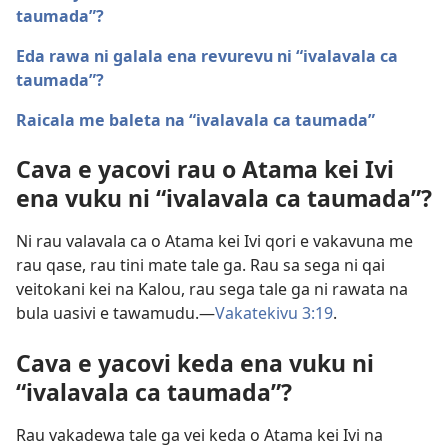
taumada”?
Eda rawa ni galala ena revurevu ni “ivalavala ca
taumada”?
Raicala me baleta na “ivalavala ca taumada”
Cava e yacovi rau o Atama kei Ivi
ena vuku ni “ivalavala ca taumada”?
Ni rau valavala ca o Atama kei Ivi qori e vakavuna me
rau qase, rau tini mate tale ga. Rau sa sega ni qai
veitokani kei na Kalou, rau sega tale ga ni rawata na
bula uasivi e tawamudu.—
Vakatekivu 3:19
.
Cava e yacovi keda ena vuku ni
“ivalavala ca taumada”?
Rau vakadewa tale ga vei keda o Atama kei Ivi na