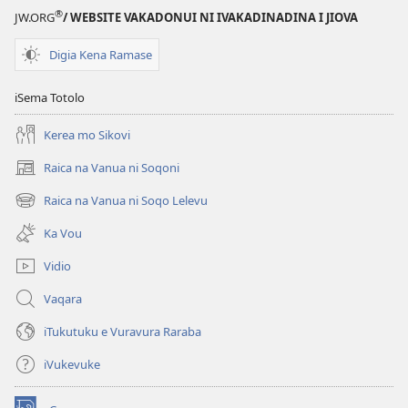
®
JW.ORG
/ WEBSITE VAKADONUI NI IVAKADINADINA I JIOVA
Digia Kena Ramase
iSema Totolo
Kerea mo Sikovi
Raica na Vanua ni Soqoni
(opens
new
Raica na Vanua ni Soqo Lelevu
(opens
window)
new
Ka Vou
window)
Vidio
Vaqara
iTukutuku e Vuravura Raraba
iVukevuke