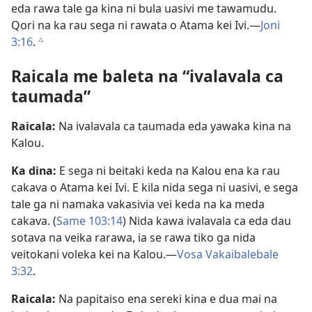
eda rawa tale ga kina ni bula uasivi me tawamudu.
Qori na ka rau sega ni rawata o Atama kei Ivi.—
Joni
3:16
.
c
Raicala me baleta na “ivalavala ca
taumada”
Raicala:
Na ivalavala ca taumada eda yawaka kina na
Kalou.
Ka dina:
E sega ni beitaki keda na Kalou ena ka rau
cakava o Atama kei Ivi. E kila nida sega ni uasivi, e sega
tale ga ni namaka vakasivia vei keda na ka meda
cakava. (
Same 103:14
) Nida kawa ivalavala ca eda dau
sotava na veika rarawa, ia se rawa tiko ga nida
veitokani voleka kei na Kalou.—
Vosa Vakaibalebale
3:32
.
Raicala:
Na papitaiso ena sereki kina e dua mai na