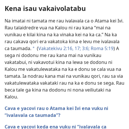
Kena isau vakaivolatabu
Na imatai ni tamata me rau ivalavala ca o Atama kei Ivi.
Rau talaidredre vua na Kalou ni rau kana “mai na
vunikau e kilai kina na ka vinaka kei na ka ca.” Na ka
rau cakava qori era vakatoka kina e levu me ivalavala
ca taumada.
(
Vakatekivu 2:16, 17;
3:6;
Roma 5:19
) A
a
sega ni dodonu me rau kana mai na vunikau
vakatabui, ni vakavotui kina na lewa se dodonu ni
Kalou me vakatulewataka na ka e donu se cala vua na
tamata. Ia nodrau kana mai na vunikau qori, rau sa via
vakatulewataka vakataki rau na ka e donu se sega. Rau
beca tale ga kina na dodonu ni nona veiliutaki na
Kalou.
Cava e yacovi rau o Atama kei Ivi ena vuku ni
“ivalavala ca taumada”?
Cava e yacovi keda ena vuku ni “ivalavala ca