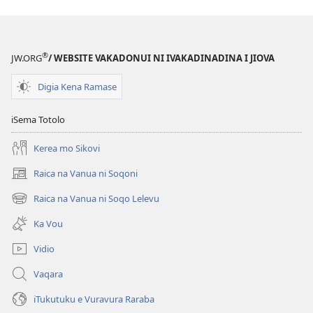
®
JW.ORG
/ WEBSITE VAKADONUI NI IVAKADINADINA I JIOVA
Digia Kena Ramase
iSema Totolo
Kerea mo Sikovi
Raica na Vanua ni Soqoni
(opens
new
Raica na Vanua ni Soqo Lelevu
(opens
window)
new
Ka Vou
window)
Vidio
Vaqara
iTukutuku e Vuravura Raraba