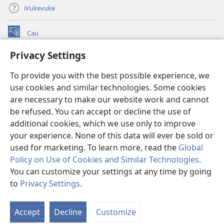
iVukevuke
Cau
(opens
new
Privacy Settings
window)
Watchtower LAIBRI ENA INTERNET™
(opens
To provide you with the best possible experience, we
new
®
JW Hub
window)
use cookies and similar technologies. Some cookies
(opens
new
are necessary to make our website work and cannot
®
JW Library
window)
be refused. You can accept or decline the use of
additional cookies, which we use only to improve
Watchtower Library
your experience. None of this data will ever be sold or
used for marketing. To learn more, read the
Global
Policy on Use of Cookies and Similar Technologies
.
You can customize your settings at any time by going
Copyright
© 2026 Watch Tower Bible and Tract Society of Pennsylvania.
to
Privacy Settings
.
IVAKAVAKAYAGATAKI
|
VEIVAKADEITAKI
|
PRIVACY SETTINGS
Accept
Decline
Customize