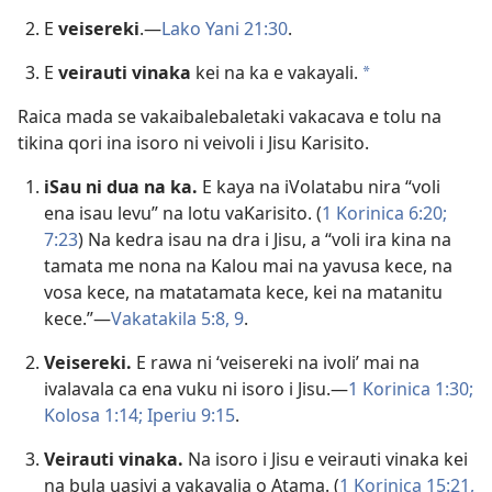
E
veisereki
.​—
Lako Yani 21:30
.
E
veirauti vinaka
kei na ka e vakayali.
a
Raica mada se vakaibalebaletaki vakacava e tolu na
tikina qori ina isoro ni veivoli i Jisu Karisito.
iSau ni dua na ka.
E kaya na iVolatabu nira “voli
ena isau levu” na lotu vaKarisito. (
1 Korinica 6:20;
7:23
) Na kedra isau na dra i Jisu, a “voli ira kina na
tamata me nona na Kalou mai na yavusa kece, na
vosa kece, na matatamata kece, kei na matanitu
kece.”​—
Vakatakila 5:​8, 9
.
Veisereki.
E rawa ni ‘veisereki na ivoli’ mai na
ivalavala ca ena vuku ni isoro i Jisu.​—
1 Korinica 1:​30;
Kolosa 1:​14;
Iperiu 9:​15
.
Veirauti vinaka.
Na isoro i Jisu e veirauti vinaka kei
na bula uasivi a vakayalia o Atama. (
1 Korinica 15:21,