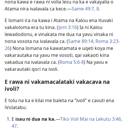
nona kawa e rawa ni volia lesu na ka e vakayalia o
Atama nira ivalavala ca kece.​—
Same 49:​7, 8
.
E lomani ira na kawa i Atama na Kalou ena ituvaki
vakaloloma era tu kina. (
Joni 3:16
) Ia ni Kalou
lewadodonu, e vinakata me dua na yavu vinaka ni
nona vosota na ivalavala ca. (
Same 89:14;
Roma 3:23-
26
) Nona lomana na kawatamata e uqeti koya me
vakarautaka na yavu me vosoti, qai vakaoti kina
vakadua na ivalavala ca. (
Roma 5:6-8
) Na yavu e
vakarautaki qori na ivoli.
E rawa ni vakamacalataki vakacava na
ivoli?
E tolu na ka e kilai me baleta na “ivoli” e cavuti ena
iVolatabu:
E
isau ni dua na ka.
​—
Tiko Voli Mai na Lekutu 3:​46,
47
.