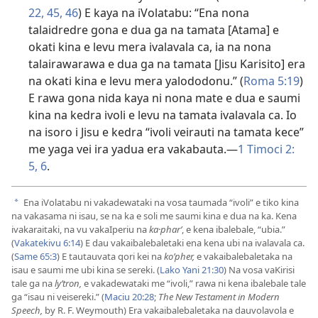
22,
45, 46
) E kaya na iVolatabu: “Ena nona
talaidredre gona e dua ga na tamata [Atama] e
okati kina e levu mera ivalavala ca, ia na nona
talairawarawa e dua ga na tamata [Jisu Karisito] era
na okati kina e levu mera yalododonu.” (
Roma 5:19
)
E rawa gona nida kaya ni nona mate e dua e saumi
kina na kedra ivoli e levu na tamata ivalavala ca. Io
na isoro i Jisu e kedra “ivoli veirauti na tamata kece”
me yaga vei ira yadua era vakabauta.​—
1 Timoci 2:​
5, 6
.
Ena iVolatabu ni vakadewataki na vosa taumada “ivoli” e tiko kina
a
na vakasama ni isau, se na ka e soli me saumi kina e dua na ka. Kena
ivakaraitaki, na vu vakaIperiu na
ka·pharʼ
, e kena ibalebale, “ubia.”
(
Vakatekivu 6:14
) E dau vakaibalebaletaki ena kena ubi na ivalavala ca.
(
Same 65:3
) E tautauvata qori kei na
koʼpher,
e vakaibalebaletaka na
isau e saumi me ubi kina se sereki. (
Lako Yani 21:30
) Na vosa vaKirisi
tale ga na
lyʼtron,
e vakadewataki me “ivoli,” rawa ni kena ibalebale tale
ga “isau ni veisereki.” (
Maciu 20:28
;
The New Testament in Modern
Speech,
by R. F. Weymouth) Era vakaibalebaletaka na dauvolavola e