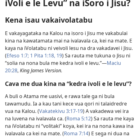
iVoli e le Levu” na iSoro i Jisu?
Kena isau vakaivolatabu
E vakayagataka na Kalou na isoro i Jisu me vakabulai
kina na kawatamata mai na ivalavala ca, kei na mate. E
kaya na iVolatabu ni veivoli lesu na dra vakadavei i Jisu.
(
Efeso 1:7;
1 Pita 1:18, 19
) Sa rauta me tukuna o Jisu ni
“solia na nona bula me kedra ivoli e levu.”​—
Maciu
20:28
,
King James Version.
Cava me dua kina na “kedra ivoli e le levu”?
A buli o Atama me uasivi, e rawa tale ga ni bula
tawamudu. Ia a kau tani kece vua qori ni talaidredre
vua na Kalou. (
Vakatekivu 3:17-19
) A vakadewa vei ira
na luvena na ivalavala ca. (
Roma 5:12
) Sa rauta me kaya
na iVolatabu ni “volitaki” koya, kei ira na nona kawa ina
ivalavala ca kei na mate. (
Roma 7:14
) E sega ni dua na