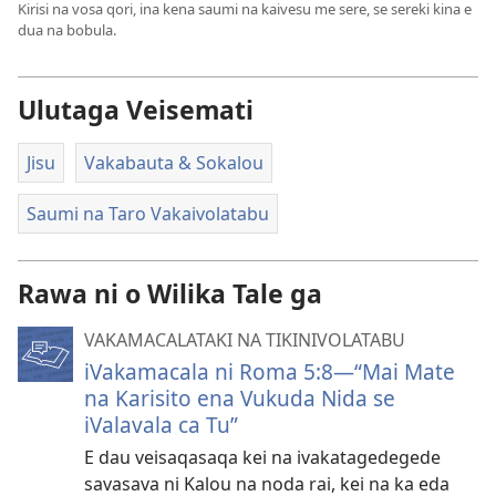
Kirisi na vosa qori, ina kena saumi na kaivesu me sere, se sereki kina e
dua na bobula.
Ulutaga Veisemati
Jisu
Vakabauta & Sokalou
Saumi na Taro Vakaivolatabu
Rawa ni o Wilika Tale ga
VAKAMACALATAKI NA TIKINIVOLATABU
iVakamacala ni Roma 5:8​—“Mai Mate
na Karisito ena Vukuda Nida se
iValavala ca Tu”
E dau veisaqasaqa kei na ivakatagedegede
savasava ni Kalou na noda rai, kei na ka eda