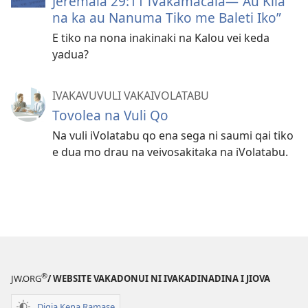
Jeremaia 29:11 iVakamacala—​“Au Kila
na ka au Nanuma Tiko me Baleti Iko”
E tiko na nona inakinaki na Kalou vei keda
yadua?
IVAKAVUVULI VAKAIVOLATABU
Tovolea na Vuli Qo
Na vuli iVolatabu qo ena sega ni saumi qai tiko
e dua mo drau na veivosakitaka na iVolatabu.
®
JW.ORG
/ WEBSITE VAKADONUI NI IVAKADINADINA I JIOVA
Digia Kena Ramase