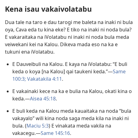
Kena isau vakaivolatabu
Dua tale na taro e dau tarogi me baleta na inaki ni bula
oya, Cava eda tu kina eke? E tiko na inaki ni noda bula?
E vakaraitaka na iVolatabu ni inaki ni noda bula meda
veiwekani kei na Kalou. Dikeva mada eso na ka e
tukuni ena iVolatabu.
E Dauveibuli na Kalou. E kaya na iVolatabu: “E buli
keda o koya [na Kalou] qai taukeni keda.”​—
Same
100:3;
Vakatakila 4:11
.
E vakainaki kece na ka e bulia na Kalou, okati kina o
keda.​—
Aisea 45:18
.
E buli keda na Kalou meda kauaitaka na noda “bula
vakayalo” wili kina noda saga meda kila na inaki ni
bula. (
Maciu 5:3
) E vinakata meda vakila na
vakacegu.​—
Same 145:16
.