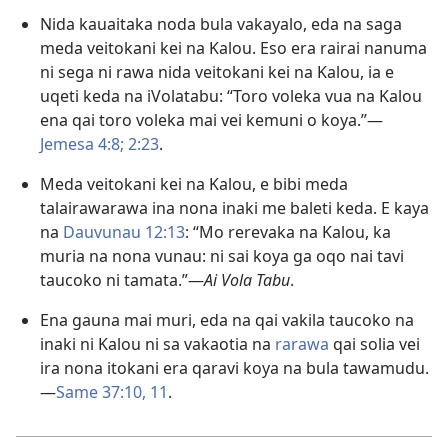
Nida kauaitaka noda bula vakayalo, eda na saga
meda veitokani kei na Kalou. Eso era rairai nanuma
ni sega ni rawa nida veitokani kei na Kalou, ia e
uqeti keda na iVolatabu: “Toro voleka vua na Kalou
ena qai toro voleka mai vei kemuni o koya.”​—
Jemesa 4:8;
2:23
.
Meda veitokani kei na Kalou, e bibi meda
talairawarawa ina nona inaki me baleti keda. E kaya
na
Dauvunau 12:13
: “Mo rerevaka na Kalou, ka
muria na nona vunau: ni sai koya ga oqo nai tavi
taucoko ni tamata.”​—
Ai Vola Tabu
.
Ena gauna mai muri, eda na qai vakila taucoko na
inaki ni Kalou ni sa vakaotia na
rarawa
qai solia vei
ira nona itokani era qaravi koya na bula tawamudu.​
—
Same 37:10, 11
.