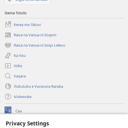
iSema Totolo
Kerea mo Sikovi
Raica na Vanua ni Soqoni
(opens
new
Raica na Vanua ni Soqo Lelevu
(opens
window)
new
Ka Vou
window)
Vidio
Vaqara
iTukutuku e Vuravura Raraba
iVukevuke
Cau
(opens
new
Privacy Settings
window)
Watchtower LAIBRI ENA INTERNET™