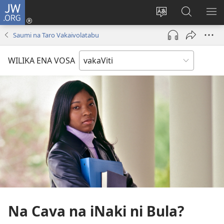
JW.ORG
Dolava
(opens
Veisautaka
Vaqara
VA
new
na
ena
NA
Saumi na Taro Vakaivolatabu
window)
Vosa
JW.ORG
LIS
WILIKA ENA VOSA
Na Cava na iNaki ni Bula?