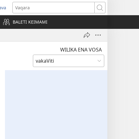
ava
pens
Vaqara
ew
BALETI KEIMAMI
ndow)
WILIKA ENA VOSA