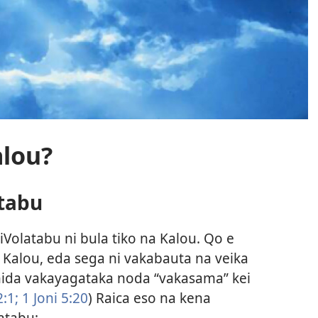
alou?
atabu
 iVolatabu ni bula tiko na Kalou. Qo e
Kalou, eda sega ni vakabauta na veika
 nida vakayagataka noda “vakasama” kei
:1;
1 Joni 5:20
) Raica eso na kena
latabu: