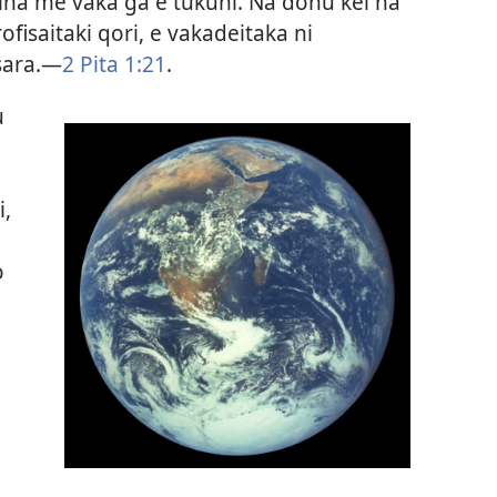
 dina me vaka ga e tukuni. Na donu kei na
ofisaitaki qori, e vakadeitaka ni
ara.​—
2 Pita 1:​21
.
u
i,
o
e