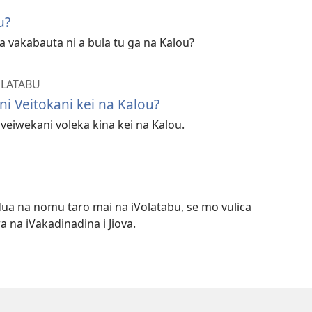
u?
a vakabauta ni a bula tu ga na Kalou?
OLATABU
i Veitokani kei na Kalou?
veiwekani voleka kina kei na Kalou.
 dua na nomu taro mai na iVolatabu, se mo vulica
ra na iVakadinadina i Jiova.