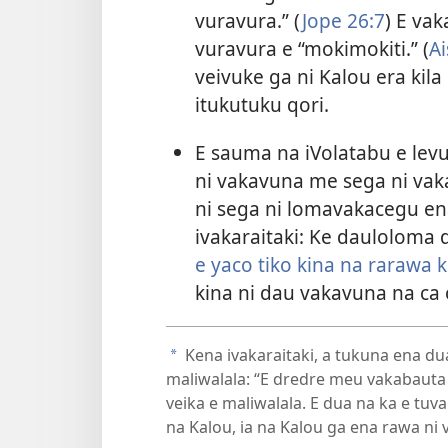
vuravura.” (
Jope 26:7
) E va
vuravura e “mokimokiti.” (
Ai
veivuke ga ni Kalou era kil
itukutuku qori.
E sauma na iVolatabu e levu
ni vakavuna me sega ni vaka
ni sega ni lomavakacegu en
ivakaraitaki: Ke dauloloma
e yaco tiko kina na rarawa k
kina ni dau vakavuna na ca
Kena ivakaraitaki, a tukuna ena du
a
maliwalala: “E dredre meu vakabauta
veika e maliwalala. E dua na ka e tuv
na Kalou, ia na Kalou ga ena rawa ni