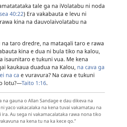
kamatatataka tale ga na iVolatabu ni noda
sea 40:22
) Era vakabauta e levu ni
a rawa kina na dauvolaivolatabu na
 na taro dredre, na mataqali taro e rawa
bauta kina e dua ni bula tiko na kalou,
a isaunitaro e tukuni vua. Me kena
 qai kaukaua duadua na Kalou,
na cava ga
ei na ca
e vuravura? Na cava e tukuni
 o lotu?—
Taito 1:​16
.
a na gauna o Allan Sandage e dau dikeva na
 ni yaco vakacalaka na kena tuvai vakamatau na
ai ira. Au sega ni vakamacalataka rawa nona tiko
 vakavuna na kena tu na ka kece qo.”