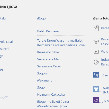
NA I JIOVA
taki
iRogo
iSema Toto
Kerea
Baleti Keimami
Raica
Taro e Tarogi Wasoma me Baleti
ola Lalai
(opens
Lelev
Keimami na iVakadinadina i Jiova
new
sureti
Vidio
Kerea mo Sikovi
window)
aga
Veitaratara Mai
iTuku
Rara
Sarasara e Peceli
ni
Soqoni
Cau
(opens
iVakananumi
new
window)
Soqo
Wat
(opens
ENA
Neimami Cakacaka
new
®
ting
JW L
window)
iRogo me Baleti Ira na
iVakadinadina i Jiova