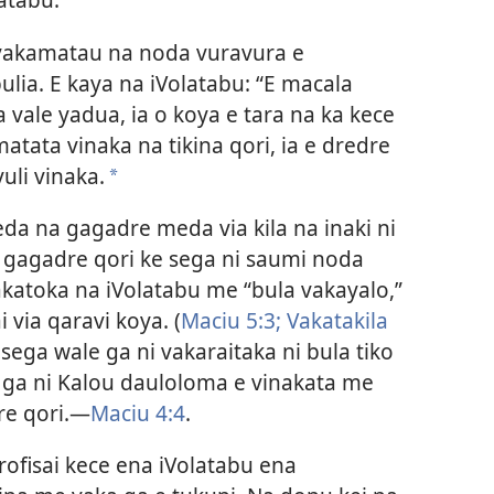
i vakamatau na noda vuravura e
bulia. E kaya na iVolatabu: “E macala
a vale yadua, ia o koya e tara na ka kece
matata vinaka na tikina qori, ia e dredre
uli vinaka.
a
eda na gagadre meda via kila na inaki ni
a gagadre qori ke sega ni saumi noda
katoka na iVolatabu me “bula vakayalo,”
 via qaravi koya. (
Maciu 5:3;
Vakatakila
sega wale ga ni vakaraitaka ni bula tiko
e ga ni Kalou dauloloma e vinakata me
re qori.—
Maciu 4:4
.
rofisai kece ena iVolatabu ena