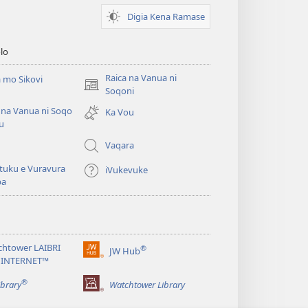
Digia Kena Ramase
lo
Raica na Vanua ni
 mo Sikovi
(opens
Soqoni
new
 na Vanua ni Soqo
Ka Vou
window)
u
Vaqara
tuku e Vuravura
iVukevuke
ba
chtower LAIBRI
®
JW Hub
(opens
 INTERNET™
new
®
window)
ibrary
Watchtower Library