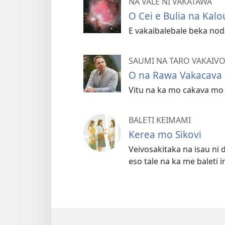
NA VALE NI VAKATAWA
O Cei e Bulia na Kalo
E vakaibalebale beka nod
SAUMI NA TARO VAKAIV
O na Rawa Vakacava n
Vitu na ka mo cakava mo 
BALETI KEIMAMI
Kerea mo Sikovi
Veivosakitaka na isau ni
eso tale na ka me baleti i