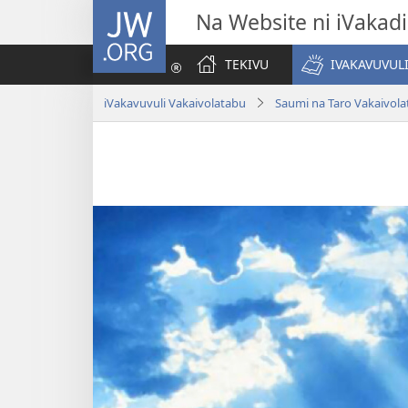
JW.ORG
Na Website ni iVakadi
TEKIVU
IVAKAVUVUL
iVakavuvuli Vakaivolatabu
Saumi na Taro Vakaivol