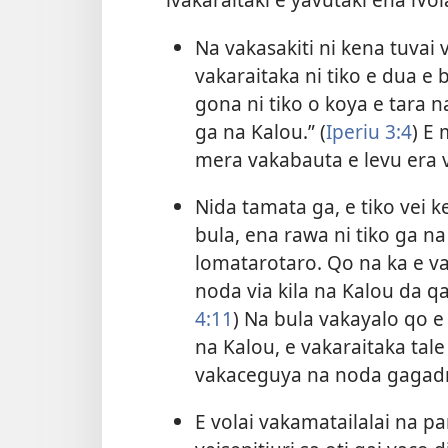
Na vakasakiti ni kena tuva
vakaraitaka ni tiko e dua e 
gona ni tiko o koya e tara n
ga na Kalou.” (
Iperiu 3:4
) E 
mera vakabauta e levu era v
Nida tamata ga, e tiko vei k
bula, ena rawa ni tiko ga n
lomatarotaro. Qo na ka e va
noda via kila na Kalou da qai
4:11
) Na bula vakayalo qo e 
na Kalou, e vakaraitaka tal
vakaceguya na noda gagad
E volai vakamatailalai na pa