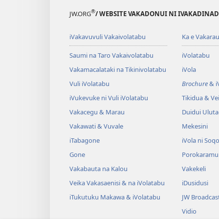
®
JW.ORG
/ WEBSITE VAKADONUI NI IVAKADINADI
iVakavuvuli Vakaivolatabu
Ka e Vakarau
Saumi na Taro Vakaivolatabu
iVolatabu
Vakamacalataki na Tikinivolatabu
iVola
Vuli iVolatabu
Brochure
& iV
iVukevuke ni Vuli iVolatabu
Tikidua & Vei
Vakacegu & Marau
Duidui Ulut
Vakawati & Vuvale
Mekesini
iTabagone
iVola ni Soqo
Gone
Porokaramu
Vakabauta na Kalou
Vakekeli
Veika Vakasaenisi & na iVolatabu
iDusidusi
iTukutuku Makawa & iVolatabu
JW Broadcas
Vidio