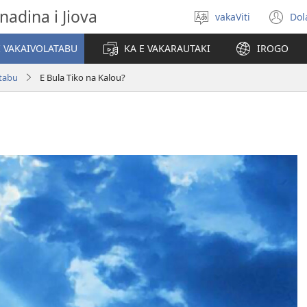
nadina i Jiova
vakaViti
Dol
Digia
(o
na
n
I VAKAIVOLATABU
KA E VAKARAUTAKI
IROGO
Vosa
wi
atabu
E Bula Tiko na Kalou?