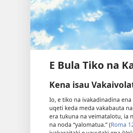
E Bula Tiko na K
Kena isau Vakaivol
Io, e tiko na ivakadinadina ena
uqeti keda meda vakabauta na 
era tukuna na veimatalotu, ia
na noda “yalomatua.” (
Roma 12
ivakaraitaki e yavutaki ena iVo