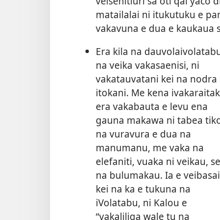
veisenitiuri sa oti qai yaco
matailalai ni itukutuku e par
vakavuna e dua e kaukaua s
Era kila na dauvolaivolatab
na veika vakasaenisi, ni
vakatauvatani kei na nodra
itokani. Me kena ivakaraitak
era vakabauta e levu ena
gauna makawa ni tabea tik
na vuravura e dua na
manumanu, me vaka na
elefaniti, vuaka ni veikau, s
na bulumakau. Ia e veibasai
kei na ka e tukuna na
iVolatabu, ni Kalou e
“vakaliliga wale tu na