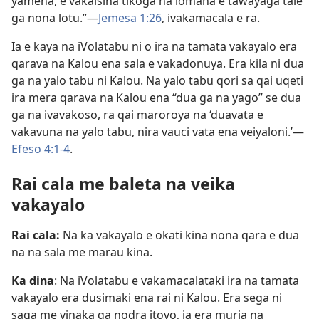
yamena, e vakaisina tikoga na lomana e tawayaga tale
ga nona lotu.”—
Jemesa 1:26
, ivakamacala e ra.
Ia e kaya na iVolatabu ni o ira na tamata vakayalo era
qarava na Kalou ena sala e vakadonuya. Era kila ni dua
ga na yalo tabu ni Kalou. Na yalo tabu qori sa qai uqeti
ira mera qarava na Kalou ena “dua ga na yago” se dua
ga na ivavakoso, ra qai maroroya na ‘duavata e
vakavuna na yalo tabu, nira vauci vata ena veiyaloni.’—
Efeso 4:1-4
.
Rai cala me baleta na veika
vakayalo
Rai cala:
Na ka vakayalo e okati kina nona qara e dua
na na sala me marau kina.
Ka dina
: Na iVolatabu e vakamacalataki ira na tamata
vakayalo era dusimaki ena rai ni Kalou. Era sega ni
saga me vinaka ga nodra itovo, ia era muria na