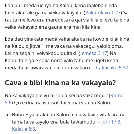
Eda buli meda ucuya na Kalou, kena ibalebale eda
taleitaka tale ga na veika vakayalo. (
Vakatekivu 1:27
) Sa
rauta me levu era mareqeta ra qai via kila e levu tale na
veika vakayalo ena gauna era mai kila kina.
Eda dau vinakata meda vakaraitaka na itovo e kilai kina
na Kalou o Jiova
me vaka na vakacegu, yalololoma,
c
kei na sega ni veivakaduiduitaki. (
Jemesa 3:17
) Na
Kalou tale ga e solia nona yalo tabu me uqeti keda
meda talairawarawa ina nona ivakaro.—
Cakacaka 5:32
.
Cava e bibi kina na ka vakayalo?
Na ka vakayalo e vu ni “bula kei na vakacegu.” (
Roma
8:6
) Qo e dua na isolisoli talei mai vua na Kalou.
Bula:
E yalataka na Kalou ni na vakaicovitaki ira na
tamata vakayalo ena bula tawamudu.—
Joni 17:3;
Kalatia 6:8
.