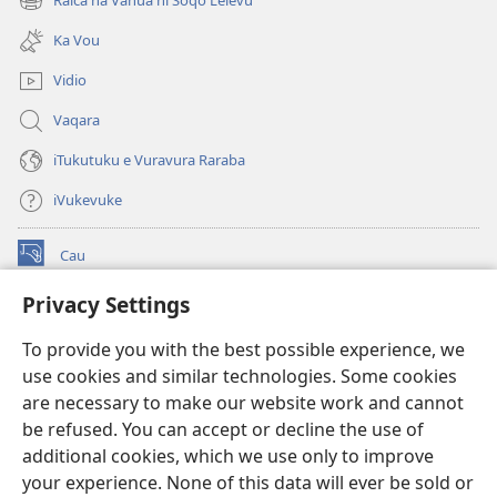
Raica na Vanua ni Soqo Lelevu
(opens
window)
new
Ka Vou
window)
Vidio
Vaqara
iTukutuku e Vuravura Raraba
iVukevuke
Cau
(opens
new
Privacy Settings
window)
Watchtower LAIBRI ENA INTERNET™
(opens
To provide you with the best possible experience, we
new
®
JW Hub
window)
use cookies and similar technologies. Some cookies
(opens
new
are necessary to make our website work and cannot
®
JW Library
window)
be refused. You can accept or decline the use of
additional cookies, which we use only to improve
Watchtower Library
your experience. None of this data will ever be sold or