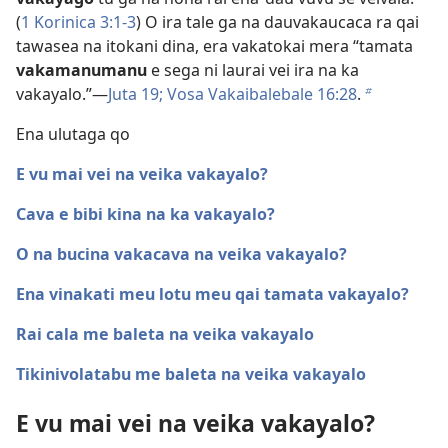
(
1 Korinica 3:1-3
) O ira tale ga na dauvakaucaca ra qai
tawasea na itokani dina, era vakatokai mera “tamata
vakamanumanu
e sega ni laurai vei ira na ka
vakayalo.”—
Juta 19;
Vosa Vakaibalebale 16:28
.
b
Ena ulutaga qo
E vu mai vei na veika vakayalo?
Cava e bibi kina na ka vakayalo?
O na bucina vakacava na veika vakayalo?
Ena vinakati meu lotu meu qai tamata vakayalo?
Rai cala me baleta na veika vakayalo
Tikinivolatabu me baleta na veika vakayalo
E vu mai vei na veika vakayalo?