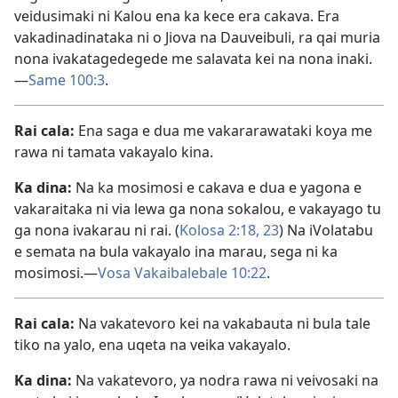
veidusimaki ni Kalou ena ka kece era cakava. Era
vakadinadinataka ni o Jiova na Dauveibuli, ra qai muria
nona ivakatagedegede me salavata kei na nona inaki.
—
Same 100:3
.
Rai cala:
Ena saga e dua me vakararawataki koya me
rawa ni tamata vakayalo kina.
Ka dina:
Na ka mosimosi e cakava e dua e yagona e
vakaraitaka ni via lewa ga nona sokalou, e vakayago tu
ga nona ivakarau ni rai. (
Kolosa 2:18,
23
) Na iVolatabu
e semata na bula vakayalo ina marau, sega ni ka
mosimosi.—
Vosa Vakaibalebale 10:22
.
Rai cala:
Na vakatevoro kei na vakabauta ni bula tale
tiko na yalo, ena uqeta na veika vakayalo.
Ka dina:
Na vakatevoro, ya nodra rawa ni veivosaki na