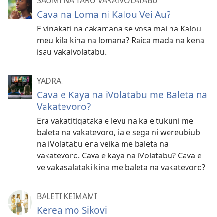
SAUMI NA TARO VAKAIVOLATABU
Cava na Loma ni Kalou Vei Au?
E vinakati na cakamana se vosa mai na Kalou
meu kila kina na lomana? Raica mada na kena
isau vakaivolatabu.
YADRA!
Cava e Kaya na iVolatabu me Baleta na
Vakatevoro?
Era vakatitiqataka e levu na ka e tukuni me
baleta na vakatevoro, ia e sega ni wereubiubi
na iVolatabu ena veika me baleta na
vakatevoro. Cava e kaya na iVolatabu? Cava e
veivakasalataki kina me baleta na vakatevoro?
BALETI KEIMAMI
Kerea mo Sikovi