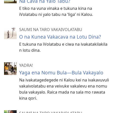
Na Cava na Yalo Tabu?
E tiko na vuna vinaka e tukuna kina na
iVolatabu ni yalo tabu na ‘liga’ ni Kalou.
SAUMI NA TARO VAKAIVOLATABU
O na Kunea Vakacava na Lotu Dina?
E tukuna na iVolatabu e ciwa na ivakatakilakila
n lotu dina.
YADRA!
Yaga ena Nomu Bula—Bula Vakayalo
Na ivakatagedegede ni Kalou kei na ivakavuvuli
vakaivolatabu ena veivuke vakalevu ena nomu
bula vakayalo. Raica mada na sala mo rawata
kina qori.