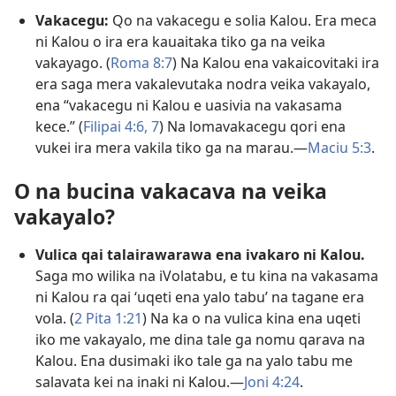
Vakacegu:
Qo na vakacegu e solia Kalou. Era meca
ni Kalou o ira era kauaitaka tiko ga na veika
vakayago. (
Roma 8:7
) Na Kalou ena vakaicovitaki ira
era saga mera vakalevutaka nodra veika vakayalo,
ena “vakacegu ni Kalou e uasivia na vakasama
kece.” (
Filipai 4:6, 7
) Na lomavakacegu qori ena
vukei ira mera vakila tiko ga na marau.—
Maciu 5:3
.
O na bucina vakacava na veika
vakayalo?
Vulica qai talairawarawa ena ivakaro ni Kalou.
Saga mo wilika na iVolatabu, e tu kina na vakasama
ni Kalou ra qai ‘uqeti ena yalo tabu’ na tagane era
vola. (
2 Pita 1:21
) Na ka o na vulica kina ena uqeti
iko me vakayalo, me dina tale ga nomu qarava na
Kalou. Ena dusimaki iko tale ga na yalo tabu me
salavata kei na inaki ni Kalou.—
Joni 4:24
.