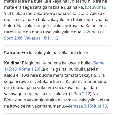
mate kei ira na bula. Ia e kaya na iVolatabu ni o ira na
mate era sega sara ga ni kila e dua na ka. (
Dauvunau
9:5
) E okati me vakatevoro nona veitaratara voleka e
dua, kei ira na ka bula vakayalo era talaidredre vua na
Kalou. Na ivakarau qori e vakacudruya na Kalou, ena
tarova tale ga nona toso vakayalo e dua.—
Vunau ni
Soro 20:6;
Vakarua 18:11, 12
.
Raicala:
Era ka vakayalo na veika bula kece.
Ka dina:
E lagiti na Kalou ena ka kece e bulia. (
Same
145:10;
Roma 1:20
) Ia o ira ga na ibulibuli uasivi ni
Kalou e rawa nira bucina mera tamata vakayalo. Era
sega ni rawa ni veitokani kei na Kalou na manumanu,
nira muria ga na vuku era sucukaya mai qai dau
vakayago tu ga na ka era cakava. (
2 Pita 2:12
) Na
iVolatabu e vakaduiduitaka na tamata vakayalo, kei na
na itovo se rai vakamanumanu.—
Jemesa 3:15;
Juta 19
.