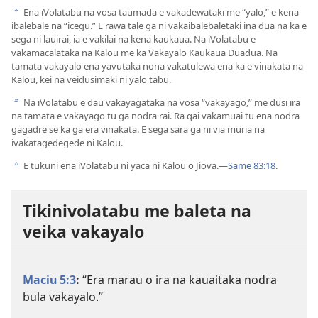
Ena iVolatabu na vosa taumada e vakadewataki me “yalo,” e kena
a
ibalebale na “icegu.” E rawa tale ga ni vakaibalebaletaki ina dua na ka e
sega ni lauirai, ia e vakilai na kena kaukaua. Na iVolatabu e
vakamacalataka na Kalou me ka Vakayalo Kaukaua Duadua. Na
tamata vakayalo ena yavutaka nona vakatulewa ena ka e vinakata na
Kalou, kei na veidusimaki ni yalo tabu.
Na iVolatabu e dau vakayagataka na vosa “vakayago,” me dusi ira
b
na tamata e vakayago tu ga nodra rai. Ra qai vakamuai tu ena nodra
gagadre se ka ga era vinakata. E sega sara ga ni via muria na
ivakatagedegede ni Kalou.
E tukuni ena iVolatabu ni yaca ni Kalou o Jiova.—
Same 83:18
.
c
Tikinivolatabu me baleta na
veika vakayalo
Maciu 5:3
:
“Era marau o ira na kauaitaka nodra
bula vakayalo.”