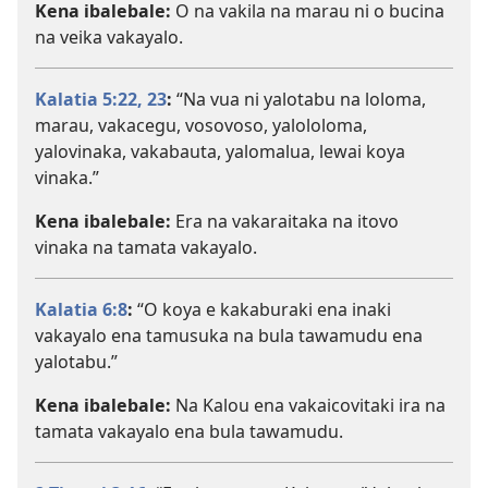
Kena ibalebale:
O na vakila na marau ni o bucina
na veika vakayalo.
Kalatia 5:22, 23
:
“Na vua ni yalotabu na loloma,
marau, vakacegu, vosovoso, yalololoma,
yalovinaka, vakabauta, yalomalua, lewai koya
vinaka.”
Kena ibalebale:
Era na vakaraitaka na itovo
vinaka na tamata vakayalo.
Kalatia 6:8
:
“O koya e kakaburaki ena inaki
vakayalo ena tamusuka na bula tawamudu ena
yalotabu.”
Kena ibalebale:
Na Kalou ena vakaicovitaki ira na
tamata vakayalo ena bula tawamudu.