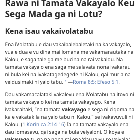
Rawa ni Tamata Vakayalo Keu
Sega Mada ga ni Lotu?
Kena isau vakaivolatabu
Ena iVolatabu e dau vakaibalebaletaki na ka vakayalo,
vua e dua e vu dina mai lomana me vakamarautaka na
Kalou, e saga tale ga me bucina na rai vakalou. Na
tamata vakayalo ena saga me salavata nona ivakarau
ni bula kei na ivakatagedegede ni Kalou, qai muria na
veidusimaki ni yalo tabu.
—
Roma 8:5;
Efeso 5:1
.
a
Dau vakamacalataki vakalevu ena iVolatabu na itovo ni
tamata vakayalo kei na tamata vakayago. Kena
ivakaraitaki, “na tamata
vakayago
e sega ni ciqoma na
ka e vakatakila na yalo tabu ni Kalou,” se ivakavuvuli ni
Kalou. (
1 Korinica 2:14-16
) Ia na tamata vakayalo ena
dau lomasavu, qai saga na bula veiyaloni. O koya e
vakayago
tu ga na nona rai ena ‘dau vuvu se veivala.’