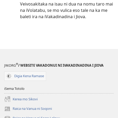
Veivosakitaka na isau ni dua na nomu taro mai
na iVolatabu, se mo vulica eso tale na ka me
baleti ira na iVakadinadina i Jiova.
®
JW.ORG
/ WEBSITE VAKADONUI NI IVAKADINADINA I JIOVA
Digia Kena Ramase
iSema Totolo
Kerea mo Sikovi
Raica na Vanua ni Soqoni
(opens
new