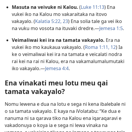
Masuta na veivuke ni Kalou.
(
Luke 11:13
) Ena
vukei iko na Kalou mo vakaraitaka na itovo
vakayalo. (
Kalatia 5:22, 23
) Ena solia tale ga vei iko
na vuku mo vosota na ituvaki dredre.—
Jemesa 1:5
.
Veimaliwai kei ira na tamata vakayalo.
Era na
vukei iko mo kaukaua vakayalo. (
Roma 1:11, 12
) Ia
ke o veimaliwai kei ira na tamata e veicalati nodra
rai kei na rai ni Kalou, era na vakamalumalumutaki
iko vakayalo.—
Jemesa 4:4
.
Ena vinakati meu lotu meu qai
tamata vakayalo?
Nomu lewena e dua na lotu e sega ni kena ibalebale ni
o sa tamata vakayalo. E kaya na iVolatabu: “Ke dua e
nanuma ni sa qarava tiko na Kalou ena iqaraqaravi e
vakadonuya o koya ia e sega ni lewa vinaka na