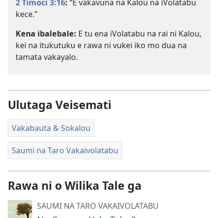
2 Timoci 3:16
:
“E vakavuna na Kalou na iVolatabu
kece.”
Kena ibalebale:
E tu ena iVolatabu na rai ni Kalou,
kei na itukutuku e rawa ni vukei iko mo dua na
tamata vakayalo.
Ulutaga Veisemati
Vakabauta & Sokalou
Saumi na Taro Vakaivolatabu
Rawa ni o Wilika Tale ga
SAUMI NA TARO VAKAIVOLATABU