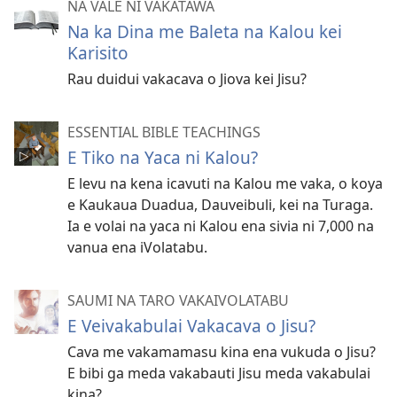
NA VALE NI VAKATAWA
Na ka Dina me Baleta na Kalou kei
Karisito
Rau duidui vakacava o Jiova kei Jisu?
ESSENTIAL BIBLE TEACHINGS
E Tiko na Yaca ni Kalou?
E levu na kena icavuti na Kalou me vaka, o koya
e Kaukaua Duadua, Dauveibuli, kei na Turaga.
Ia e volai na yaca ni Kalou ena sivia ni 7,000 na
vanua ena iVolatabu.
SAUMI NA TARO VAKAIVOLATABU
E Veivakabulai Vakacava o Jisu?
Cava me vakamamasu kina ena vukuda o Jisu?
E bibi ga meda vakabauti Jisu meda vakabulai
kina?