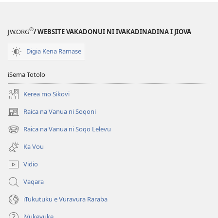
®
JW.ORG
/ WEBSITE VAKADONUI NI IVAKADINADINA I JIOVA
Digia Kena Ramase
iSema Totolo
Kerea mo Sikovi
Raica na Vanua ni Soqoni
(opens
new
Raica na Vanua ni Soqo Lelevu
(opens
window)
new
Ka Vou
window)
Vidio
Vaqara
iTukutuku e Vuravura Raraba
iVukevuke