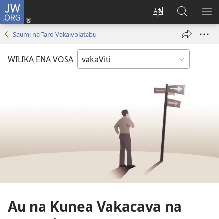
JW.ORG
Dolava
(opens
Veisautaka
Vaqara
VA
new
na
ena
NA
Saumi na Taro Vakaivolatabu
window)
Vosa
JW.ORG
LIS
WILIKA ENA VOSA
Au na Kunea Vakacava na