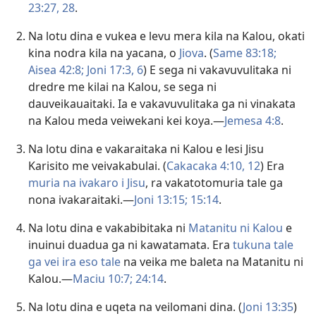
23:27, 28
.
Na lotu dina e vukea e levu mera kila na Kalou, okati
kina nodra kila na yacana, o
Jiova
. (
Same 83:18;
Aisea 42:8;
Joni 17:3,
6
) E sega ni vakavuvulitaka ni
dredre me kilai na Kalou, se sega ni
dauveikauaitaki. Ia e vakavuvulitaka ga ni vinakata
na Kalou meda veiwekani kei koya.—
Jemesa 4:8
.
Na lotu dina e vakaraitaka ni Kalou e lesi Jisu
Karisito me veivakabulai. (
Cakacaka 4:10,
12
) Era
muria na ivakaro i Jisu
, ra vakatotomuria tale ga
nona ivakaraitaki.—
Joni 13:15;
15:14
.
Na lotu dina e vakabibitaka ni
Matanitu ni Kalou
e
inuinui duadua ga ni kawatamata. Era
tukuna tale
ga vei ira eso tale
na veika me baleta na Matanitu ni
Kalou.—
Maciu 10:7;
24:14
.
Na lotu dina e uqeta na veilomani dina. (
Joni 13:35
)