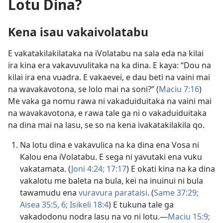
Lotu Dina?
Kena isau vakaivolatabu
E vakatakilakilataka na iVolatabu na sala eda na kilai
ira kina era vakavuvulitaka na ka dina. E kaya: “Dou na
kilai ira ena vuadra. E vakaevei, e dau beti na vaini mai
na wavakavotona, se lolo mai na soni?” (
Maciu 7:16
)
Me vaka ga nomu rawa ni vakaduiduitaka na vaini mai
na wavakavotona, e rawa tale ga ni o vakaduiduitaka
na dina mai na lasu, se so na kena ivakatakilakila qo.
Na lotu dina e vakavulica na ka dina ena Vosa ni
Kalou ena iVolatabu. E sega ni yavutaki ena vuku
vakatamata. (
Joni 4:24;
17:17
) E okati kina na ka dina
vakalotu me baleta na bula, kei na inuinui ni bula
tawamudu ena
vuravura parataisi
. (
Same 37:29;
Aisea 35:5, 6;
Isikeli 18:4
) E tukuna tale ga
vakadodonu nodra lasu na vo ni lotu.—
Maciu 15:9;