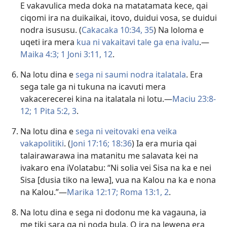
E vakavulica meda doka na matatamata kece, qai
ciqomi ira na duikaikai, itovo, duidui vosa, se duidui
nodra isususu. (
Cakacaka 10:34, 35
) Na loloma e
uqeti ira mera
kua ni vakaitavi tale ga ena ivalu
.—
Maika 4:3;
1 Joni 3:11, 12
.
Na lotu dina e
sega ni saumi nodra italatala
. Era
sega tale ga ni tukuna na icavuti mera
vakacerecerei kina na italatala ni lotu.—
Maciu 23:8-
12;
1 Pita 5:2, 3
.
Na lotu dina e
sega ni veitovaki ena veika
vakapolitiki
. (
Joni 17:16;
18:36
) Ia era muria qai
talairawarawa ina matanitu me salavata kei na
ivakaro ena iVolatabu: “Ni solia vei Sisa na ka e nei
Sisa [dusia tiko na lewa], vua na Kalou na ka e nona
na Kalou.”—
Marika 12:17;
Roma 13:1, 2
.
Na lotu dina e sega ni dodonu me ka vagauna, ia
me tiki sara ga ni noda bula. O ira na lewena era