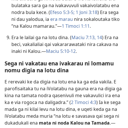
bulataka sara ga na ivakavuvuli vakaivolatabu ena
nodra bula kece. (
Efeso 5:3-5;
1 Joni 3:18
) Era sega
ni dau yalodua, ia
era marau
nira sokaloutaka tiko
“na Kalou mamarau.”—
1 Timoci 1:11
.
Era le lailai ga na lotu dina. (
Maciu 7:13, 14
) Era na
beci, vakalialiai qai vakararawataki nira cakava na
inaki ni Kalou.—
Maciu 5:10-12
.
Sega ni vakatau ena ivakarau ni lomamu
nomu digia na lotu dina
E rerevaki ke da digia na lotu ena ka ga eda vakila. E
parofisaitaka tu na iVolatabu na gauna era na digia ga
kina na tamata nodra qasenivuli me vakavulici ira ena
ka e via rogoca na daligadra.” (
2 Timoci 4:3
) Ia ke sega
mada ga ni kilai levu na lotu dina, e uqeti keda ga na
iVolatabu meda muria “na lotu e savasava qai sega ni
dukadukali ena
mata ni noda Kalou na Tamada
.—