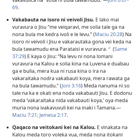
vakavulica na “vosa ni bula tawamudu.”​—
Joni 6:​67-​
69
.
Vakabauta na isoro ni veivoli Jisu.
E lako mai
vuravura o Jisu “me veiqaravi, me solia tale ga na
nona bula me kedra ivoli e le levu.” (
Maciu 20:28
) Na
isoro ni veivoli i Jisu e vakarautaka gona vei keda na
bula tawamudu ena Parataisi e vuravura.
(
Same
b
37:29
) E kaya o Jisu: “Na levu ni nona lomani
vuravura na Kalou e solia kina na Luvena e duabau
ga e bulia, mera kua ni rusa kina o ira na
vakaraitaka nodra vakabauti koya, mera rawata ga
na bula tawamudu.” (
Joni 3:​16
) Meda nanuma ni so
tale na ka e okati ena noda vakabauti Jisu. E dodonu
meda ‘vakaraitaka nida vakabauti koya,’ oya meda
muria nona ivakavuvuli kei na inaki i Tamana.​—
Maciu 7:​21;
Jemesa 2:​17
.
Qaqaco na veitokani kei na Kalou.
E vinakata na
Kalou meda toro voleka vua, meda nona itokani