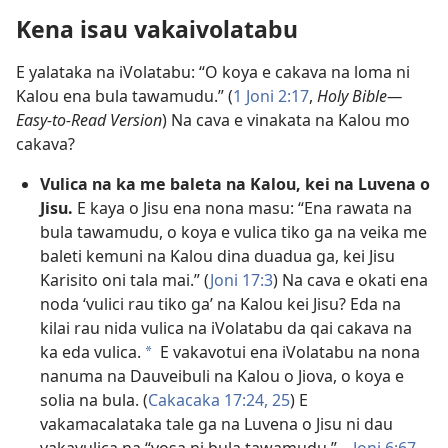
Kena isau vakaivolatabu
E yalataka na iVolatabu: “O koya e cakava na loma ni
Kalou ena bula tawamudu.” (
1 Joni 2:​17
,
Holy Bible​—
Easy-to-Read Version
) Na cava e vinakata na Kalou mo
cakava?
Vulica na ka me baleta na Kalou, kei na Luvena o
Jisu.
E kaya o Jisu ena nona masu: “Ena rawata na
bula tawamudu, o koya e vulica tiko ga na veika me
baleti kemuni na Kalou dina duadua ga, kei Jisu
Karisito oni tala mai.” (
Joni 17:3
) Na cava e okati ena
noda ‘vulici rau tiko ga’ na Kalou kei Jisu? Eda na
kilai rau nida vulica na iVolatabu da qai cakava na
ka eda vulica.
E vakavotui ena iVolatabu na nona
a
nanuma na Dauveibuli na Kalou o Jiova, o koya e
solia na bula. (
Cakacaka 17:24, 25
) E
vakamacalataka tale ga na Luvena o Jisu ni dau