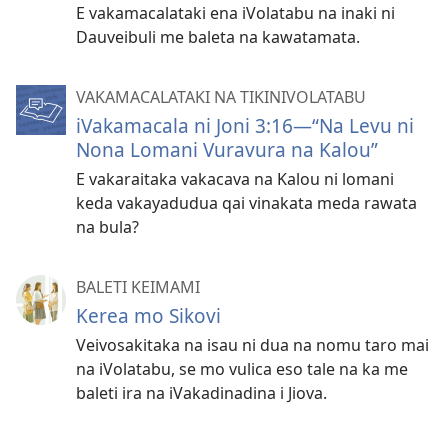
E vakamacalataki ena iVolatabu na inaki ni
Dauveibuli me baleta na kawatamata.
VAKAMACALATAKI NA TIKINIVOLATABU
iVakamacala ni Joni 3:16​—“Na Levu ni
Nona Lomani Vuravura na Kalou”
E vakaraitaka vakacava na Kalou ni lomani
keda vakayadudua qai vinakata meda rawata
na bula?
BALETI KEIMAMI
Kerea mo Sikovi
Veivosakitaka na isau ni dua na nomu taro mai
na iVolatabu, se mo vulica eso tale na ka me
baleti ira na iVakadinadina i Jiova.