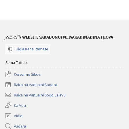
®
JW.ORG
/ WEBSITE VAKADONUI NI IVAKADINADINA I JIOVA
Digia Kena Ramase
iSema Totolo
Kerea mo Sikovi
Raica na Vanua ni Soqoni
(opens
new
Raica na Vanua ni Soqo Lelevu
(opens
window)
new
Ka Vou
window)
Vidio
Vaqara