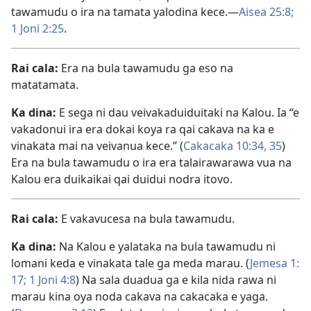
tawamudu o ira na tamata yalodina kece.​—
Aisea 25:8;
1 Joni 2:​25
.
Rai cala:
Era na bula tawamudu ga eso na
matatamata.
Ka dina:
E sega ni dau veivakaduiduitaki na Kalou. Ia “e
vakadonui ira era dokai koya ra qai cakava na ka e
vinakata mai na veivanua kece.” (
Cakacaka 10:34, 35
)
Era na bula tawamudu o ira era talairawarawa vua na
Kalou era duikaikai qai duidui nodra itovo.
Rai cala:
E vakavucesa na bula tawamudu.
Ka dina:
Na Kalou e yalataka na bula tawamudu ni
lomani keda e vinakata tale ga meda marau. (
Jemesa 1:​
17;
1 Joni 4:8
) Na sala duadua ga e kila nida rawa ni
marau kina oya noda cakava na cakacaka e yaga.