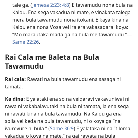
tale ga. (
Jemesa 2:​23;
4:8
) E tawamudu nona bula na
Kalou. Ena sega vakadua ni mate, e vinakata talega
mera bula tawamudu nona itokani. E kaya kina na
Kalou ena nona Vosa vei ira era vakasaqarai koya:
“Mo marautaka mada ga na bula me tawamudu.”​—
Same 22:26
.
Rai Cala me Baleta na Bula
Tawamudu
Rai cala:
Rawati na bula tawamudu ena sasaga ni
tamata.
Ka dina:
E yalataki ena so na veiqaravi vakavuniwai ni
rawa ni vakabalavutaki na bula ni tamata, ia ena sega
ni rawati kina na bula tawamudu. Na Kalou ga ena
solia vei keda na bula tawamudu, ni o koya ga “na
ivurevure ni bula.” (
Same 36:9
) E yalataka ni na “tiloma
vakadua o koya na mate,” ra qai rawata na bula