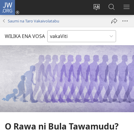
JW.ORG
Dolava
(opens
Veisautaka
Vaqara
VA
new
na
ena
NA
Saumi na Taro Vakaivolatabu
window)
Vosa
JW.ORG
LIS
WILIKA ENA VOSA
O Rawa ni Bula Tawamudu?