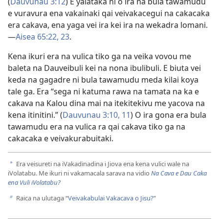
(
Dauvunau 3:​12
) E yalataka ni o ira na bula tawamudu
e vuravura ena vakainaki qai veivakacegui na cakacaka
era cakava, ena yaga vei ira kei ira na wekadra lomani.​
—
Aisea 65:22, 23
.
Kena ikuri era na vulica tiko ga na veika vovou me
baleta na Dauveibuli kei na nona ibulibuli. E biuta vei
keda na gagadre ni bula tawamudu meda kilai koya
tale ga. Era “sega ni katuma rawa na tamata na ka e
cakava na Kalou dina mai na itekitekivu me yacova na
kena itinitini.” (
Dauvunau 3:​10, 11
) O ira gona era bula
tawamudu era na vulica ra qai cakava tiko ga na
cakacaka e veivakurabuitaki.
Era veisureti na iVakadinadina i Jiova ena kena vulici wale na
a
iVolatabu. Me ikuri ni vakamacala sarava na vidio
Na Cava e Dau Caka
ena Vuli iVolatabu?
Raica na ulutaga “
Veivakabulai Vakacava o Jisu?
”
b