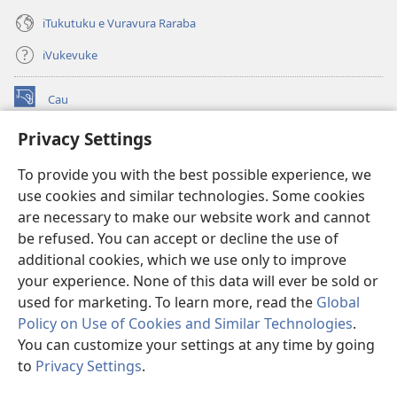
iTukutuku e Vuravura Raraba
iVukevuke
Cau
(opens
new
Privacy Settings
window)
Watchtower LAIBRI ENA INTERNET™
(opens
To provide you with the best possible experience, we
new
®
JW Hub
window)
use cookies and similar technologies. Some cookies
(opens
new
are necessary to make our website work and cannot
®
JW Library
window)
be refused. You can accept or decline the use of
additional cookies, which we use only to improve
Watchtower Library
your experience. None of this data will ever be sold or
used for marketing. To learn more, read the
Global
Policy on Use of Cookies and Similar Technologies
.
You can customize your settings at any time by going
Copyright
© 2026 Watch Tower Bible and Tract Society of Pennsylvania.
to
Privacy Settings
.
IVAKAVAKAYAGATAKI
|
VEIVAKADEITAKI
|
PRIVACY SETTINGS