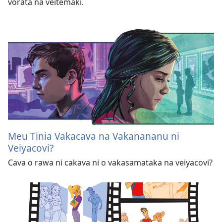
vorata na veitemaki.
Meu Tinia Vakacava na Vakanananu ni
Veiyacovi?
Cava o rawa ni cakava ni o vakasamataka na veiyacovi?