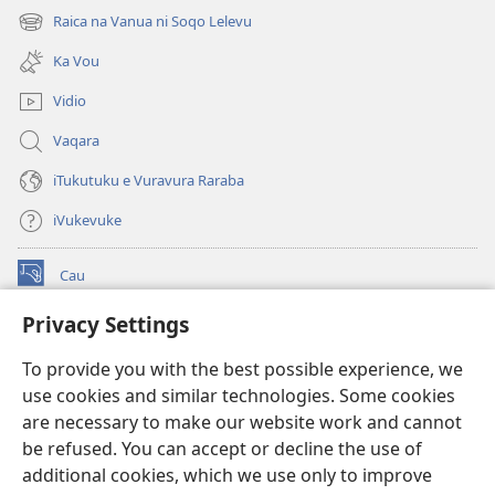
new
Raica na Vanua ni Soqo Lelevu
(opens
window)
new
Ka Vou
window)
Vidio
Vaqara
iTukutuku e Vuravura Raraba
iVukevuke
Cau
(opens
new
Privacy Settings
window)
Watchtower LAIBRI ENA INTERNET™
(opens
To provide you with the best possible experience, we
new
®
JW Hub
window)
use cookies and similar technologies. Some cookies
(opens
new
are necessary to make our website work and cannot
®
JW Library
window)
be refused. You can accept or decline the use of
additional cookies, which we use only to improve
Watchtower Library