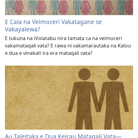
E Cala na Veimoceri Vakatagane se
Vakayalewa?
E tukuna na iVolatabu nira tamata ca na veimoceri
vakamataqali vata? E rawa ni vakamarautaka na Kalou
e dua e vinakati ira era mataqali vata?
Au Taleitaka e Dua Keirau Mataqali Vata—