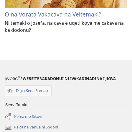
O na Vorata Vakacava na Veitemaki?
Ni temaki o Josefa, na cava e uqeti koya me cakava na
ka dodonu?
®
JW.ORG
/ WEBSITE VAKADONUI NI IVAKADINADINA I JIOVA
Digia Kena Ramase
iSema Totolo
Kerea mo Sikovi
Raica na Vanua ni Soqoni
(opens