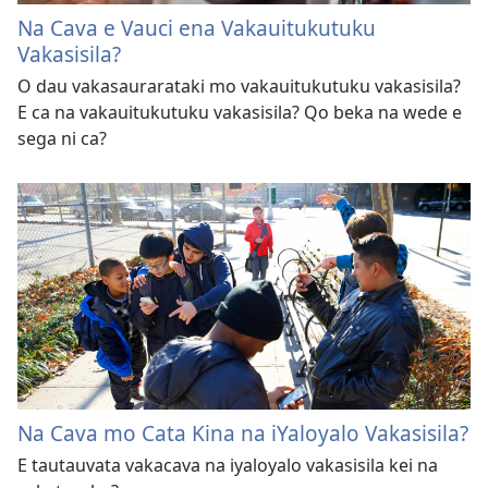
Na Cava e Vauci ena Vakauitukutuku
Vakasisila?
O dau vakasaurarataki mo vakauitukutuku vakasisila?
E ca na vakauitukutuku vakasisila? Qo beka na wede e
sega ni ca?
Na Cava mo Cata Kina na iYaloyalo Vakasisila?
E tautauvata vakacava na iyaloyalo vakasisila kei na