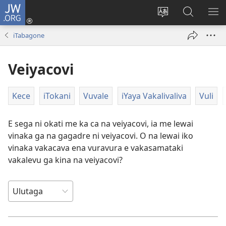
JW.ORG
Dolava
(opens
Veisautaka
Vaqara
VA
new
na
ena
NA
iTabagone
window)
Vosa
JW.ORG
LIS
Veiyacovi
Kece
iTokani
Vuvale
iYaya Vakalivaliva
Vuli
E sega ni okati me ka ca na veiyacovi, ia me lewai
vinaka ga na gagadre ni veiyacovi. O na lewai iko
vinaka vakacava ena vuravura e vakasamataki
vakalevu ga kina na veiyacovi?