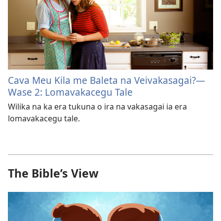
Cava Meu Kila me Baleta na Veivakasagai?​—
Wase 2: Lomavakacegu Tale
Wilika na ka era tukuna o ira na vakasagai ia era
lomavakacegu tale.
The Bible’s View