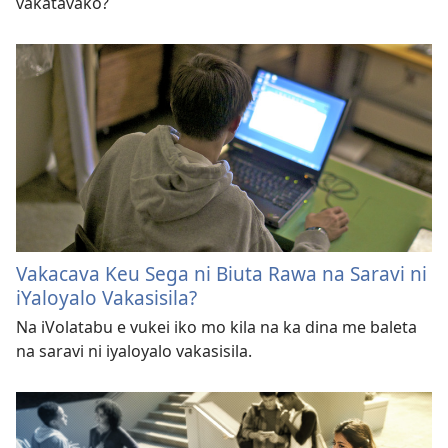
vakatavako?
Vakacava Keu Sega ni Biuta Rawa na Saravi ni
iYaloyalo Vakasisila?
Na iVolatabu e vukei iko mo kila na ka dina me baleta
na saravi ni iyaloyalo vakasisila.