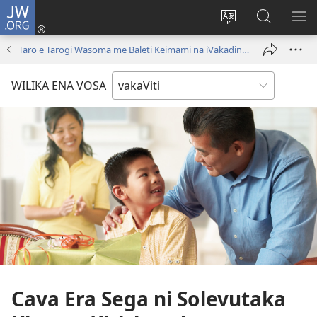
JW.ORG
Dolava
(opens
Veisautaka
Vaqara
VA
new
na
ena
NA
Taro e Tarogi Wasoma me Baleti Keimami na iVakadinadina i Jiova
window)
Vosa
JW.ORG
LIS
WILIKA ENA VOSA
Cava Era Sega ni Solevutaka