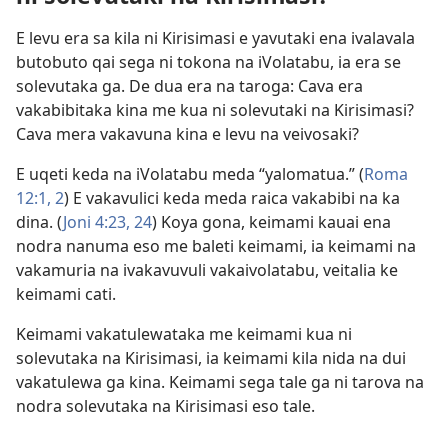
E levu era sa kila ni Kirisimasi e yavutaki ena ivalavala
butobuto qai sega ni tokona na iVolatabu, ia era se
solevutaka ga. De dua era na taroga: Cava era
vakabibitaka kina me kua ni solevutaki na Kirisimasi?
Cava mera vakavuna kina e levu na veivosaki?
E uqeti keda na iVolatabu meda “yalomatua.” (
Roma
12:1, 2
) E vakavulici keda meda raica vakabibi na ka
dina. (
Joni 4:23, 24
) Koya gona, keimami kauai ena
nodra nanuma eso me baleti keimami, ia keimami na
vakamuria na ivakavuvuli vakaivolatabu, veitalia ke
keimami cati.
Keimami vakatulewataka me keimami kua ni
solevutaka na Kirisimasi, ia keimami kila nida na dui
vakatulewa ga kina. Keimami sega tale ga ni tarova na
nodra solevutaka na Kirisimasi eso tale.