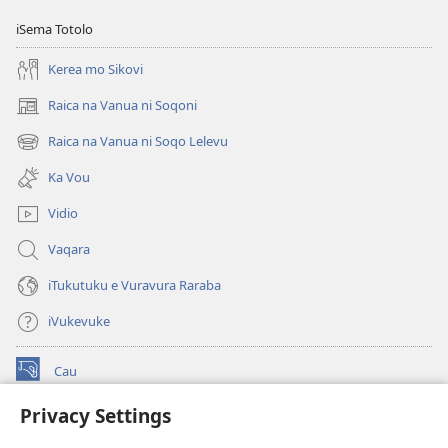
iSema Totolo
Kerea mo Sikovi
Raica na Vanua ni Soqoni
(opens
new
Raica na Vanua ni Soqo Lelevu
(opens
window)
new
Ka Vou
window)
Vidio
Vaqara
iTukutuku e Vuravura Raraba
iVukevuke
Cau
(opens
new
Privacy Settings
window)
Watchtower LAIBRI ENA INTERNET™
(opens