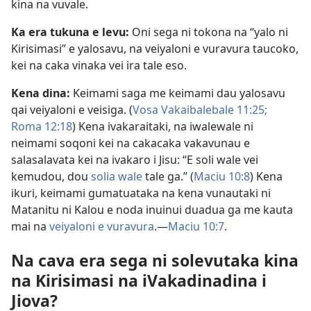
kina na vuvale.
Ka era tukuna e levu:
Oni sega ni tokona na “yalo ni
Kirisimasi” e yalosavu, na veiyaloni e vuravura taucoko,
kei na caka vinaka vei ira tale eso.
Kena dina:
Keimami saga me keimami dau yalosavu
qai veiyaloni e veisiga. (
Vosa Vakaibalebale 11:25;
Roma 12:18
) Kena ivakaraitaki, na iwalewale ni
neimami soqoni kei na cakacaka vakavunau e
salasalavata kei na ivakaro i Jisu: “E soli wale vei
kemudou, dou
solia wale
tale ga.” (
Maciu 10:8
) Kena
ikuri, keimami gumatuataka na kena vunautaki ni
Matanitu ni Kalou e noda inuinui duadua ga me kauta
mai na
veiyaloni e vuravura
.—
Maciu 10:7
.
Na cava era sega ni solevutaka kina
na Kirisimasi na iVakadinadina i
Jiova?