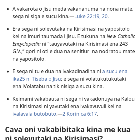
A vakarota o Jisu meda vakananuma na nona mate,
sega ni siga e sucu kina.—
Luke 22:19, 20
.
Era sega ni solevutaka na Kirisimasi na yapositolo
kei na imuri taumada i Jisu. E tukuna na
New Catholic
Encyclopedia
ni “tauyavutaki na Kirisimasi ena 243
G.V.,” qori ni oti e dua na senitiuri na nodratou mate
na yapositolo.
E sega ni tu e dua na ivakadinadina ni
a sucu ena
ika25 ni Tiseba o Jisu
; e sega ni volatukutukutaki
ena iVolatabu na tikinisiga a sucu kina.
Keimami vakabauta ni sega ni vakadonuya na Kalou
na Kirisimasi ni yavutaki ena ivakavuvuli kei na
ivalavala butobuto
.—
2 Korinica 6:17
.
Cava oni vakabibitaka kina me kua
ni solevutaki na Kirisimasi?