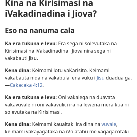
Kina na Kirisimasi na
iVakadinadina i Jiova?
Eso na nanuma cala
Ka era tukuna e levu:
Era sega ni solevutaka na
Kirisimasi na iVakadinadina i Jiova nira sega ni
vakabauti Jisu.
Kena dina:
Keimami lotu vaKarisito. Keimami
vakabauta nida na vakabulai ena vuku i
Jisu
duadua ga.
—
Cakacaka 4:12
.
Ka era tukuna e levu:
Oni vakaleqa na duavata
vakavuvale ni oni vakavulici ira na lewena mera kua ni
solevutaka na Kirisimasi.
Kena dina:
Keimami kauaitaki ira dina na
vuvale
,
keimami vakayagataka na iVolatabu me vaqaqacotaki