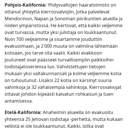
Pohjois-Kalifornia:
Yhdysvaltojen haaratoimisto on
ottanut yhteyttä kierrosvalvojiin, jotka palvelevat
Mendocinon, Napan ja Sonoman piirikuntien alueilla ja
niiden ympäristössä. He kertovat, että kaikki veljemme
ovat turvassa, mutta yksi julistaja on loukkaantunut.
Noin 700 veljeämme ja sisartamme jouduttiin
evakuoimaan, ja 2 000 muuta on valmiina lähtemään
kotoaan, jos tarve sitä vaatii. Kaikki evakkoon
joutuneet ovat päässeet turvallisempiin paikkoihin
todistajatoveriensa luo. Vahvistettujen tietojen
mukaan yksi valtakunnansali ja kolme veljiemme kotia
on tuhoutunut. Lisäksi 22 kotia on kärsinyt suuria
vahinkoja ja 32 vähäisempiä vahinkoja. Kierrosvalvojat
ottavat johdon kipeästi kaivatun rohkaisun ja tuen
antamisessa.
Etelä-Kalifornia:
Anaheimin alueella on evakuoitu
yhteensä 25 Jehovan todistaja -perhettä, mutta kukaan
veljistä ei ole loukkaantunut. Kaikki, jotka ovat