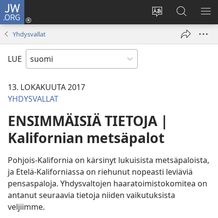
JW.ORG
Kirjaudu
(avaa
Vaihda
Hae
NÄ
uuden
sivuston
JW.ORG-
VA
Yhdysvallat
ikkunan)
kieli
sivustolta
LUE
13. LOKAKUUTA 2017
YHDYSVALLAT
ENSIMMÄISIÄ TIETOJA |
Kalifornian metsäpalot
Pohjois-Kalifornia on kärsinyt lukuisista metsäpaloista,
ja Etelä-Kaliforniassa on riehunut nopeasti leviäviä
pensaspaloja. Yhdysvaltojen haaratoimistokomitea on
antanut seuraavia tietoja niiden vaikutuksista
veljiimme.