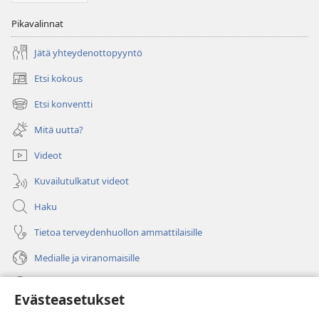
Pikavalinnat
Jätä yhteydenottopyyntö
Etsi kokous
(avaa
uuden
Etsi konventti
(avaa
ikkunan)
uuden
Mitä uutta?
ikkunan)
Videot
Kuvailutulkatut videot
Haku
Tietoa terveydenhuollon ammattilaisille
Medialle ja viranomaisille
Ohje
Evästeasetukset
Lahjoitukset