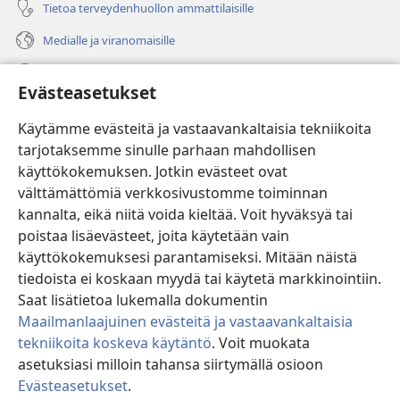
Tietoa terveydenhuollon ammattilaisille
Medialle ja viranomaisille
Ohje
Evästeasetukset
Lahjoitukset
(avaa
Käytämme evästeitä ja vastaavankaltaisia tekniikoita
uuden
tarjotaksemme sinulle parhaan mahdollisen
ikkunan)
Vartiotornin VERKKOKIRJASTO
käyttökokemuksen. Jotkin evästeet ovat
(avaa
välttämättömiä verkkosivustomme toiminnan
uuden
®
JW Hub
ikkunan)
kannalta, eikä niitä voida kieltää. Voit hyväksyä tai
(avaa
uuden
poistaa lisäevästeet, joita käytetään vain
®
JW Library
ikkunan)
käyttökokemuksesi parantamiseksi. Mitään näistä
tiedoista ei koskaan myydä tai käytetä markkinointiin.
Watchtower Library
Saat lisätietoa lukemalla dokumentin
Maailmanlaajuinen evästeitä ja vastaavankaltaisia
tekniikoita koskeva käytäntö
. Voit muokata
asetuksiasi milloin tahansa siirtymällä osioon
Copyright
© 2026 Watch Tower Bible and Tract Society of Pennsylvania.
Evästeasetukset
.
KÄYTTÖEHDOT
|
TIETOSUOJAKÄYTÄNTÖ
|
EVÄSTEASETUKSET