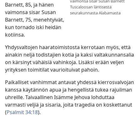
vaimonsa sisar Susan Barnett
Barnett, 85, ja hänen
Tuscaloosan läntisestä
vaimonsa sisar Susan
seurakunnasta Alabamasta
Barnett, 75, menehtyivät,
kun tornado iski heidän
kotiinsa.
Yhdysvaltojen haaratoimistosta kerrotaan myös, että
ainakin neljä todistajien kotia ja kaksi valtakunnansalia
on kärsinyt vähäisiä vahinkoja. Lisäksi erään veljen
yrityksen toimitilat vaurioituivat pahoin.
Paikalliset vanhimmat antavat yhdessä kierrosvalvojan
kanssa käytännön apua ja hengellistä tukea rajuilman
uhreille. Taivaallinen Isämme Jehova lohduttaa
varmasti veljiä ja sisaria, joita tragedia on koskettanut
(
Psalmit 34:18
).