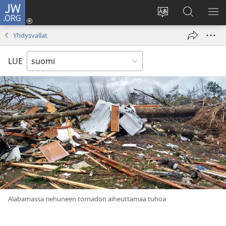
JW.ORG
Kirjaudu
(avaa
Vaihda
Hae
NÄ
uuden
sivuston
JW.ORG-
VA
Yhdysvallat
ikkunan)
kieli
sivustolta
LUE
Alabamassa riehuneen tornadon aiheuttamaa tuhoa