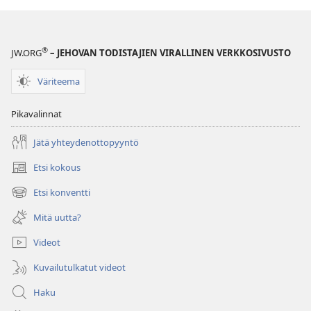
®
JW.ORG
– JEHOVAN TODISTAJIEN VIRALLINEN VERKKOSIVUSTO
Väriteema
Pikavalinnat
Jätä yhteydenottopyyntö
Etsi kokous
(avaa
uuden
Etsi konventti
(avaa
ikkunan)
uuden
Mitä uutta?
ikkunan)
Videot
Kuvailutulkatut videot
Haku