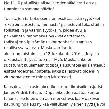
klo 11.10 paikallista aikaa ja todennäköisesti antaa
tuomionsa samana päivänä.
Todistajien tarkoituksena on osoittaa, että syytökset
”ekstremistisestä toiminnasta” perustuvat tekaistuihin
todisteisiin ja vääriin syytöksiin, joiden avulla
paikalliset viranomaiset pyrkivät esittämään
todistajien vilpittömän uskonnonharjoittamisen
rikollisessa valossa. Moskovan Tverin
aluetuomioistuimessa 12. lokakuuta 2016 pidetyssä
oikeuskäsittelyssä tuomari M. S. Moskalenko ei
suostunut kuulemaan todistajalausuntoja eikä antanut
esittää videonauhoitteita, jotka paljastivat joidenkin
viranomaisten toimineen laittomasti.
Kansainvälisiin asioihin erikoistunut ihmisoikeusjuristi
James Andrik toteaa: ”Onpa oikeuden päätös kumpi
tahansa, se tulee olemaan merkittävä. Jos Moskovan
kaupunginoikeus hylkää valituksen, yleinen syyttäjä voi