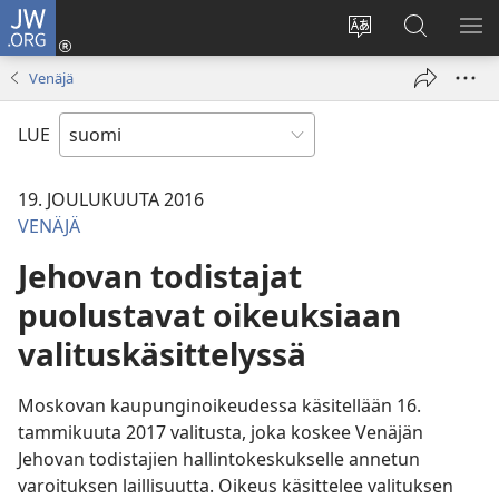
JW.ORG
Kirjaudu
(avaa
Vaihda
Hae
NÄ
uuden
sivuston
JW.ORG-
VA
Venäjä
ikkunan)
kieli
sivustolta
LUE
19. JOULUKUUTA 2016
VENÄJÄ
Jehovan todistajat
puolustavat oikeuksiaan
valituskäsittelyssä
Moskovan kaupunginoikeudessa käsitellään 16.
tammikuuta 2017 valitusta, joka koskee Venäjän
Jehovan todistajien hallintokeskukselle annetun
varoituksen laillisuutta. Oikeus käsittelee valituksen