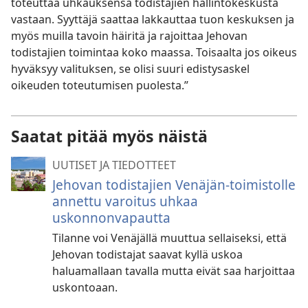
toteuttaa uhkauksensa todistajien hallintokeskusta
vastaan. Syyttäjä saattaa lakkauttaa tuon keskuksen ja
myös muilla tavoin häiritä ja rajoittaa Jehovan
todistajien toimintaa koko maassa. Toisaalta jos oikeus
hyväksyy valituksen, se olisi suuri edistysaskel
oikeuden toteutumisen puolesta.”
Saatat pitää myös näistä
UUTISET JA TIEDOTTEET
Jehovan todistajien Venäjän-toimistolle
annettu varoitus uhkaa
uskonnonvapautta
Tilanne voi Venäjällä muuttua sellaiseksi, että
Jehovan todistajat saavat kyllä uskoa
haluamallaan tavalla mutta eivät saa harjoittaa
uskontoaan.