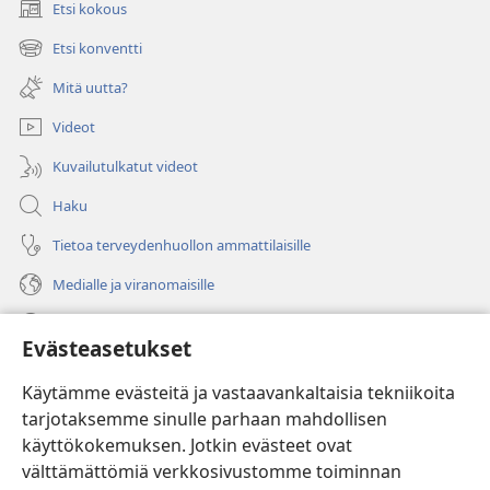
Etsi kokous
(avaa
uuden
Etsi konventti
(avaa
ikkunan)
uuden
Mitä uutta?
ikkunan)
Videot
Kuvailutulkatut videot
Haku
Tietoa terveydenhuollon ammattilaisille
Medialle ja viranomaisille
Ohje
Evästeasetukset
Lahjoitukset
(avaa
Käytämme evästeitä ja vastaavankaltaisia tekniikoita
uuden
tarjotaksemme sinulle parhaan mahdollisen
ikkunan)
Vartiotornin VERKKOKIRJASTO
käyttökokemuksen. Jotkin evästeet ovat
(avaa
välttämättömiä verkkosivustomme toiminnan
uuden
®
JW Hub