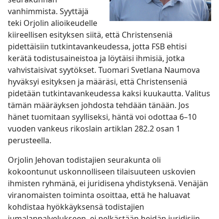
vanhimmista. Syyttäjä
teki Orjolin alioikeudelle
kiireellisen esityksen siitä, että Christenseniä
pidettäisiin tutkintavankeudessa, jotta FSB ehtisi
kerätä todistusaineistoa ja löytäisi ihmisiä, jotka
vahvistaisivat syytökset. Tuomari Svetlana Naumova
hyväksyi esityksen ja määräsi, että Christenseniä
pidetään tutkintavankeudessa kaksi kuukautta. Valitus
tämän määräyksen johdosta tehdään tänään. Jos
hänet tuomitaan syylliseksi, häntä voi odottaa 6–10
vuoden vankeus rikoslain artiklan 282.2 osan 1
perusteella.
Orjolin Jehovan todistajien seurakunta oli
kokoontunut uskonnolliseen tilaisuuteen uskovien
ihmisten ryhmänä, ei juridisena yhdistyksenä. Venäjän
viranomaisten toiminta osoittaa, että he haluavat
kohdistaa hyökkäyksensä todistajien
jumalanpalvelukseen, ei pelkästään heidän juridisiin