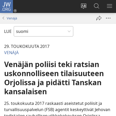
JW.ORG
Kirjaudu
(avaa
Vaihda
Hae
NÄ
uuden
sivuston
JW.ORG-
VA
Venäjä
ikkunan)
kieli
sivustolta
LUE
29. TOUKOKUUTA 2017
VENÄJÄ
Venäjän poliisi teki ratsian
uskonnolliseen tilaisuuteen
Orjolissa ja pidätti Tanskan
kansalaisen
25. toukokuuta 2017 raskaasti aseistetut poliisit ja
turvallisuuspalvelun (FSB) agentit keskeyttivät Jehovan
todistajien rauhallisen viikkokokouksen Orjolissa