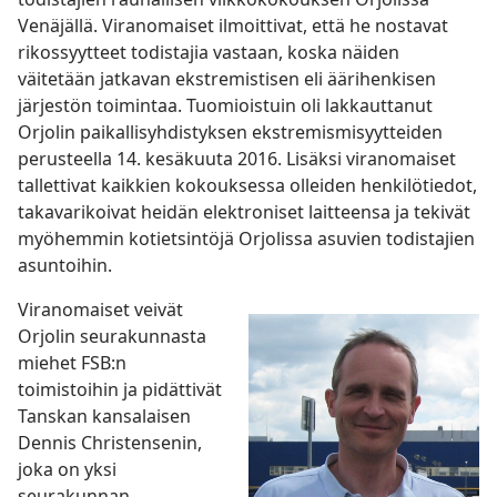
Venäjällä. Viranomaiset ilmoittivat, että he nostavat
rikossyytteet todistajia vastaan, koska näiden
väitetään jatkavan ekstremistisen eli äärihenkisen
järjestön toimintaa. Tuomioistuin oli lakkauttanut
Orjolin paikallisyhdistyksen ekstremismisyytteiden
perusteella 14. kesäkuuta 2016. Lisäksi viranomaiset
tallettivat kaikkien kokouksessa olleiden henkilötiedot,
takavarikoivat heidän elektroniset laitteensa ja tekivät
myöhemmin kotietsintöjä Orjolissa asuvien todistajien
asuntoihin.
Viranomaiset veivät
Orjolin seurakunnasta
miehet FSB:n
toimistoihin ja pidättivät
Tanskan kansalaisen
Dennis Christensenin,
joka on yksi
seurakunnan