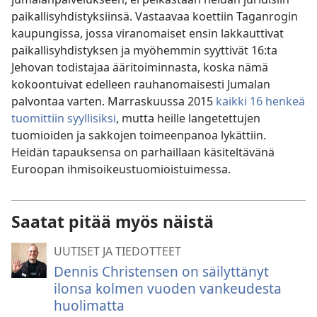
paikallisyhdistyksiinsä. Vastaavaa koettiin Taganrogin
kaupungissa, jossa viranomaiset ensin lakkauttivat
paikallisyhdistyksen ja myöhemmin syyttivät 16:ta
Jehovan todistajaa ääritoiminnasta, koska nämä
kokoontuivat edelleen rauhanomaisesti Jumalan
palvontaa varten. Marraskuussa 2015
kaikki 16 henkeä
tuomittiin syyllisiksi
, mutta heille langetettujen
tuomioiden ja sakkojen toimeenpanoa lykättiin.
Heidän tapauksensa on parhaillaan käsiteltävänä
Euroopan ihmisoikeustuomioistuimessa.
Saatat pitää myös näistä
UUTISET JA TIEDOTTEET
Dennis Christensen on säilyttänyt
ilonsa kolmen vuoden vankeudesta
huolimatta