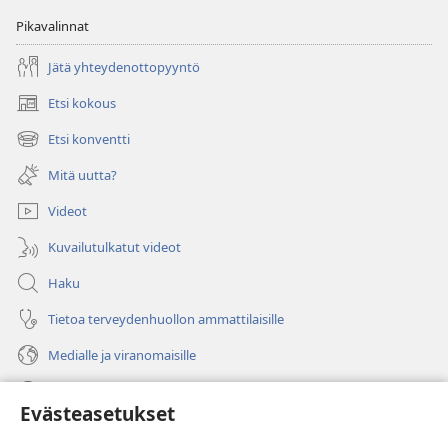
Pikavalinnat
Jätä yhteydenottopyyntö
Etsi kokous
(avaa
uuden
Etsi konventti
(avaa
ikkunan)
uuden
Mitä uutta?
ikkunan)
Videot
Kuvailutulkatut videot
Haku
Tietoa terveydenhuollon ammattilaisille
Medialle ja viranomaisille
Ohje
Evästeasetukset
Lahjoitukset