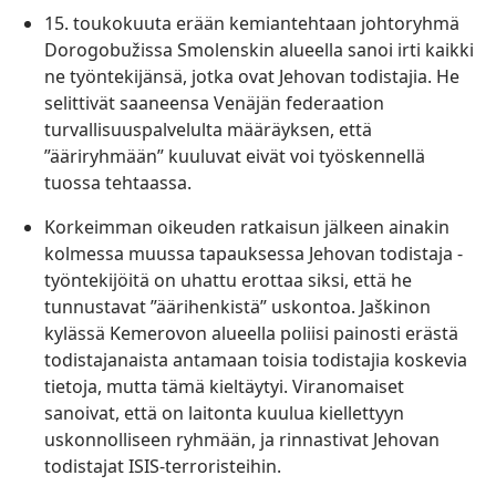
15. toukokuuta erään kemiantehtaan johtoryhmä
Dorogobužissa Smolenskin alueella sanoi irti kaikki
ne työntekijänsä, jotka ovat Jehovan todistajia. He
selittivät saaneensa Venäjän federaation
turvallisuuspalvelulta määräyksen, että
”ääriryhmään” kuuluvat eivät voi työskennellä
tuossa tehtaassa.
Korkeimman oikeuden ratkaisun jälkeen ainakin
kolmessa muussa tapauksessa Jehovan todistaja -
työntekijöitä on uhattu erottaa siksi, että he
tunnustavat ”äärihenkistä” uskontoa. Jaškinon
kylässä Kemerovon alueella poliisi painosti erästä
todistajanaista antamaan toisia todistajia koskevia
tietoja, mutta tämä kieltäytyi. Viranomaiset
sanoivat, että on laitonta kuulua kiellettyyn
uskonnolliseen ryhmään, ja rinnastivat Jehovan
todistajat ISIS-terroristeihin.