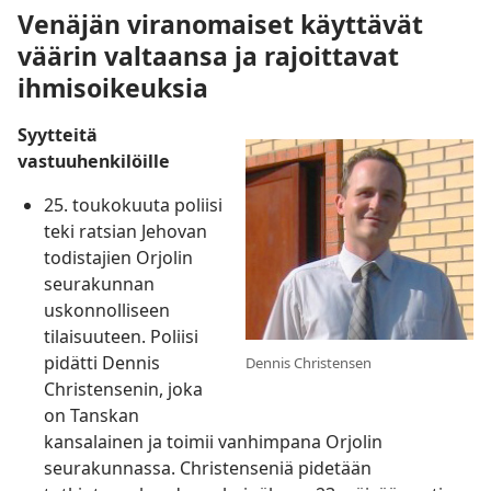
Venäjän viranomaiset käyttävät
väärin valtaansa ja rajoittavat
ihmisoikeuksia
Syytteitä
vastuuhenkilöille
25. toukokuuta poliisi
teki ratsian Jehovan
todistajien Orjolin
seurakunnan
uskonnolliseen
tilaisuuteen. Poliisi
pidätti Dennis
Dennis Christensen
Christensenin, joka
on Tanskan
kansalainen ja toimii vanhimpana Orjolin
seurakunnassa. Christenseniä pidetään