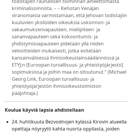
todistajien rauhallisen toiminnan aiheettomasta
kriminalisoinnista. – – Kehotan Venäjän
viranomaisia varmistamaan, että Jehovan todistajiin
kuuluvien yksilöiden oikeuksia uskonnon- ja
vakaumuksenvapauteen, mielipiteen- ja
sananvapauteen sekä kokoontumis- ja
yhdistymisvapauteen pidetään yllä niiden
velvoitteiden mukaisesti, jotka esitetään
kansainvälisessä ihmisoikeuslainsäädännössä ja
ETYJ:n [Euroopan turvallisuus- ja yhteistyöjärjestö]
sopimuksissa ja joihin maa on sitoutunut.” (Michael
Georg Link, Euroopan turvallisuus- ja
yhteistyöjärjestön ihmisoikeustoimiston
pääjohtaja.)
Koulua käyviä lapsia ahdistellaan
24. huhtikuuta Bezvodnojen kylässä Kirovin alueella
opettaja nöyryytti kahta nuorta oppilasta, joiden