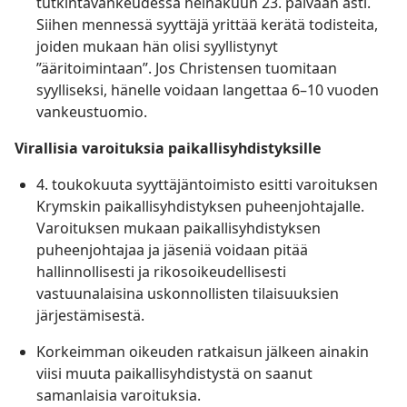
tutkintavankeudessa heinäkuun 23. päivään asti.
Siihen mennessä syyttäjä yrittää kerätä todisteita,
joiden mukaan hän olisi syyllistynyt
”ääritoimintaan”. Jos Christensen tuomitaan
syylliseksi, hänelle voidaan langettaa 6–10 vuoden
vankeustuomio.
Virallisia varoituksia paikallisyhdistyksille
4. toukokuuta syyttäjäntoimisto esitti varoituksen
Krymskin paikallisyhdistyksen puheenjohtajalle.
Varoituksen mukaan paikallisyhdistyksen
puheenjohtajaa ja jäseniä voidaan pitää
hallinnollisesti ja rikosoikeudellisesti
vastuunalaisina uskonnollisten tilaisuuksien
järjestämisestä.
Korkeimman oikeuden ratkaisun jälkeen ainakin
viisi muuta paikallisyhdistystä on saanut
samanlaisia varoituksia.