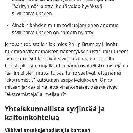
”ääriryhmä” ja ettei heitä voida hyväksyä
siivilipalvelukseen.
Ainakin kahden muun todistajamiehen anomus
siviilipalvelukseen on samoin hylätty.
Jehovan todistajien lakimies Philip Brumley kiinnitti
huomion viranomaisten näkemyksen ristiriitaisuuteen:
”Viranomaiset kieltävät siviilipalveluksen nuorilta
todistajilta sen nojalla, että nämä ovat ekstremistejä eli
”äärimielisiä”, mutta toisaalta he vaativat, että nämä
”ekstremistit” kutsutaan asepalvelukseen. Onko
mitään järkeä siinä, että viranomaiset päästäisivät
”ekstremistejä” armeijaan?”
Yhteiskunnallista syrjintää ja
kaltoinkohtelua
Väkivallantekoja todistajia kohtaan