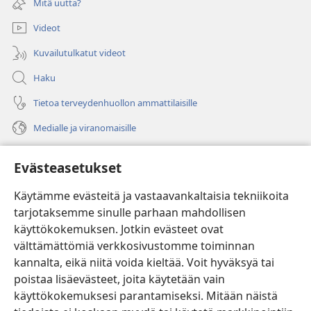
Mitä uutta?
ikkunan)
Videot
Kuvailutulkatut videot
Haku
Tietoa terveydenhuollon ammattilaisille
Medialle ja viranomaisille
Ohje
Evästeasetukset
Lahjoitukset
(avaa
Käytämme evästeitä ja vastaavankaltaisia tekniikoita
uuden
tarjotaksemme sinulle parhaan mahdollisen
ikkunan)
Vartiotornin VERKKOKIRJASTO
käyttökokemuksen. Jotkin evästeet ovat
(avaa
välttämättömiä verkkosivustomme toiminnan
uuden
®
JW Hub
ikkunan)
kannalta, eikä niitä voida kieltää. Voit hyväksyä tai
(avaa
uuden
poistaa lisäevästeet, joita käytetään vain
®
JW Library
ikkunan)
käyttökokemuksesi parantamiseksi. Mitään näistä