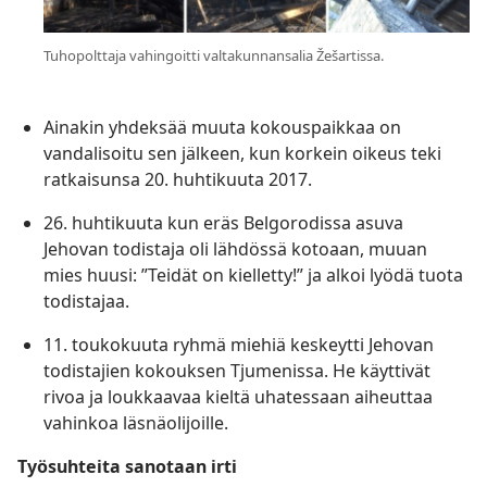
Tuhopolttaja vahingoitti valtakunnansalia Žešartissa.
Ainakin yhdeksää muuta kokouspaikkaa on
vandalisoitu sen jälkeen, kun korkein oikeus teki
ratkaisunsa 20. huhtikuuta 2017.
26. huhtikuuta kun eräs Belgorodissa asuva
Jehovan todistaja oli lähdössä kotoaan, muuan
mies huusi: ”Teidät on kielletty!” ja alkoi lyödä tuota
todistajaa.
11. toukokuuta ryhmä miehiä keskeytti Jehovan
todistajien kokouksen Tjumenissa. He käyttivät
rivoa ja loukkaavaa kieltä uhatessaan aiheuttaa
vahinkoa läsnäolijoille.
Työsuhteita sanotaan irti