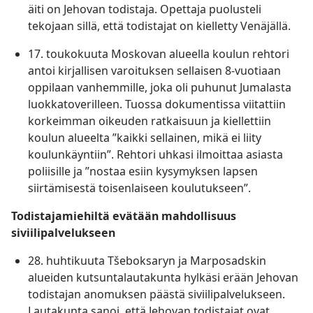
äiti on Jehovan todistaja. Opettaja puolusteli
tekojaan sillä, että todistajat on kielletty Venäjällä.
17. toukokuuta Moskovan alueella koulun rehtori
antoi kirjallisen varoituksen sellaisen 8-vuotiaan
oppilaan vanhemmille, joka oli puhunut Jumalasta
luokkatoverilleen. Tuossa dokumentissa viitattiin
korkeimman oikeuden ratkaisuun ja kiellettiin
koulun alueelta ”kaikki sellainen, mikä ei liity
koulunkäyntiin”. Rehtori uhkasi ilmoittaa asiasta
poliisille ja ”nostaa esiin kysymyksen lapsen
siirtämisestä toisenlaiseen koulutukseen”.
Todistajamiehiltä evätään mahdollisuus
siviilipalvelukseen
28. huhtikuuta Tšeboksaryn ja Marposadskin
alueiden kutsuntalautakunta hylkäsi erään Jehovan
todistajan anomuksen päästä siviilipalvelukseen.
Lautakunta sanoi, että Jehovan todistajat ovat