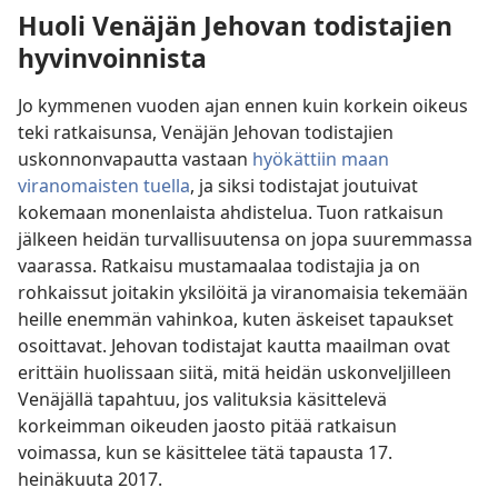
Huoli Venäjän Jehovan todistajien
hyvinvoinnista
Jo kymmenen vuoden ajan ennen kuin korkein oikeus
teki ratkaisunsa, Venäjän Jehovan todistajien
uskonnonvapautta vastaan
hyökättiin maan
viranomaisten tuella
, ja siksi todistajat joutuivat
kokemaan monenlaista ahdistelua. Tuon ratkaisun
jälkeen heidän turvallisuutensa on jopa suuremmassa
vaarassa. Ratkaisu mustamaalaa todistajia ja on
rohkaissut joitakin yksilöitä ja viranomaisia tekemään
heille enemmän vahinkoa, kuten äskeiset tapaukset
osoittavat. Jehovan todistajat kautta maailman ovat
erittäin huolissaan siitä, mitä heidän uskonveljilleen
Venäjällä tapahtuu, jos valituksia käsittelevä
korkeimman oikeuden jaosto pitää ratkaisun
voimassa, kun se käsittelee tätä tapausta 17.
heinäkuuta 2017.