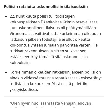
Poliisin ratsioita uskonnollisiin tilaisuuksiin
22. huhtikuuta poliisi tuli todistajien
kokouspaikkaan Džankoissa Krimin tasavallassa,
kun uskonnollinen tilaisuus oli päättymäisillään.
Viranomaiset väittivät, että korkeimman oikeuden
ratkaisun jälkeen todistajilla ei ollut oikeutta
kokoontua yhteen Jumalan palvontaa varten. He
tutkivat rakennuksen ja sitten sulkivat sen
estääkseen käyttämästä sitä uskonnollisiin
kokouksiin.
Korkeimman oikeuden ratkaisun jälkeen poliisi on
ainakin viidessä muussa tapauksessa keskeyttänyt
todistajien kokouksen. Yhtä niistä pidettiin
yksityiskodissa.
”Olen hyvin huolissani tästä Venäjän Jehovan