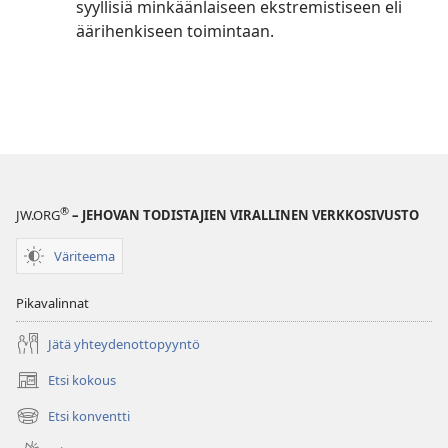
syyllisiä minkäänlaiseen ekstremistiseen eli
äärihenkiseen toimintaan.
®
JW.ORG
– JEHOVAN TODISTAJIEN VIRALLINEN VERKKOSIVUSTO
Väriteema
Pikavalinnat
Jätä yhteydenottopyyntö
Etsi kokous
(avaa
uuden
Etsi konventti
(avaa
ikkunan)
uuden