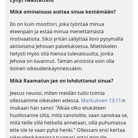
Lyhyt haastattelu
Mikä ominaisuus auttaa sinua kestämään?
Ilo on kuin moottori, joka työntää minua
eteenpäin ja estää minua menettämästä
motivaatiota. Siksi yritän säilyttää iloni pysymällä
aktiivisena Jehovan palveluksessa. Mietiskelen
tietysti myös sitä hienoa tulevaisuutta, jonka
Jehova on luvannut. Tämän ansiosta voin olla
iloinen oikeudenkäynneissäkin.
Mikä Raamatun jae on lohduttanut sinua?
Jeesus neuvoi, miten meidän tulisi toimia
ollessamme oikeuden edessä.
Markuksen 13:11
:n
mukaan hän sanoi: ”Älkää olko etukäteen
huolissanne siitä, mitä sanoisitte, vaan sanokaa se,
mitä teille sillä hetkellä annetaan, sillä puhumassa
ette ole te vaan pyhä henki.” Ollessani ensi kertaa
oikeudenkäynnissä tuomari antoi minulle