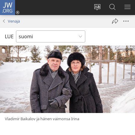
JW.ORG
Kirjaudu
(avaa
Vaihda
Hae
NÄ
uuden
sivuston
JW.ORG-
VA
Venäjä
ikkunan)
kieli
sivustolta
LUE
Vladimir Baikalov ja hänen vaimonsa Irina