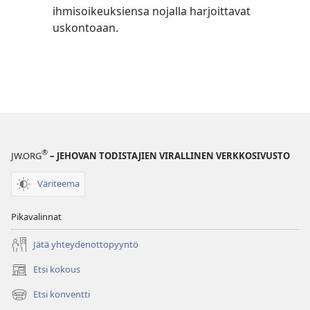
ihmisoikeuksiensa nojalla harjoittavat
uskontoaan.
®
JW.ORG
– JEHOVAN TODISTAJIEN VIRALLINEN VERKKOSIVUSTO
Väriteema
Pikavalinnat
Jätä yhteydenottopyyntö
Etsi kokous
(avaa
uuden
Etsi konventti
(avaa
ikkunan)