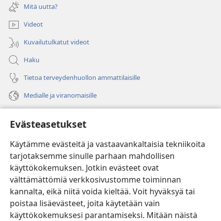
uuden
Mitä uutta?
ikkunan)
Videot
Kuvailutulkatut videot
Haku
Tietoa terveydenhuollon ammattilaisille
Medialle ja viranomaisille
Ohje
Evästeasetukset
Lahjoitukset
(avaa
Käytämme evästeitä ja vastaavankaltaisia tekniikoita
uuden
tarjotaksemme sinulle parhaan mahdollisen
ikkunan)
Vartiotornin VERKKOKIRJASTO
käyttökokemuksen. Jotkin evästeet ovat
(avaa
välttämättömiä verkkosivustomme toiminnan
uuden
®
JW Hub
ikkunan)
kannalta, eikä niitä voida kieltää. Voit hyväksyä tai
(avaa
uuden
poistaa lisäevästeet, joita käytetään vain
®
JW Library
ikkunan)
käyttökokemuksesi parantamiseksi. Mitään näistä