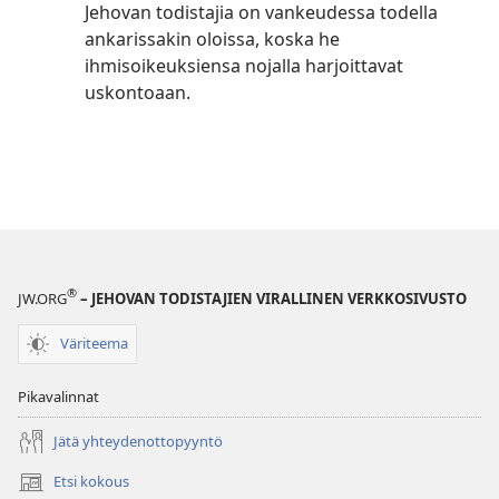
Jehovan todistajia on vankeudessa todella
ankarissakin oloissa, koska he
ihmisoikeuksiensa nojalla harjoittavat
uskontoaan.
®
JW.ORG
– JEHOVAN TODISTAJIEN VIRALLINEN VERKKOSIVUSTO
Väriteema
Pikavalinnat
Jätä yhteydenottopyyntö
Etsi kokous
(avaa