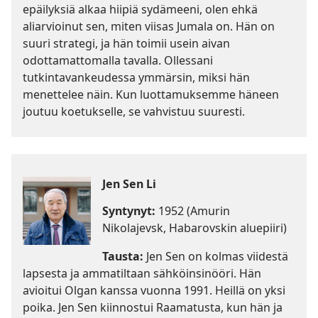
epäilyksiä alkaa hiipiä sydämeeni, olen ehkä
aliarvioinut sen, miten viisas Jumala on. Hän on
suuri strategi, ja hän toimii usein aivan
odottamattomalla tavalla. Ollessani
tutkintavankeudessa ymmärsin, miksi hän
menettelee näin. Kun luottamuksemme häneen
joutuu koetukselle, se vahvistuu suuresti.
Jen Sen Li
Syntynyt:
1952 (Amurin
Nikolajevsk, Habarovskin aluepiiri)
Tausta:
Jen Sen on kolmas viidestä
lapsesta ja ammatiltaan sähköinsinööri. Hän
avioitui Olgan kanssa vuonna 1991. Heillä on yksi
poika. Jen Sen kiinnostui Raamatusta, kun hän ja