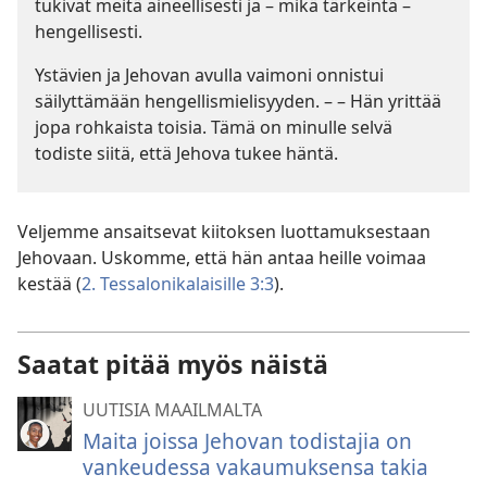
tukivat meitä aineellisesti ja – mikä tärkeintä –
hengellisesti.
Ystävien ja Jehovan avulla vaimoni onnistui
säilyttämään hengellismielisyyden. – – Hän yrittää
jopa rohkaista toisia. Tämä on minulle selvä
todiste siitä, että Jehova tukee häntä.
Veljemme ansaitsevat kiitoksen luottamuksestaan
Jehovaan. Uskomme, että hän antaa heille voimaa
kestää (
2. Tessalonikalaisille 3:3
).
Saatat pitää myös näistä
UUTISIA MAAILMALTA
Maita joissa Jehovan todistajia on
vankeudessa vakaumuksensa takia