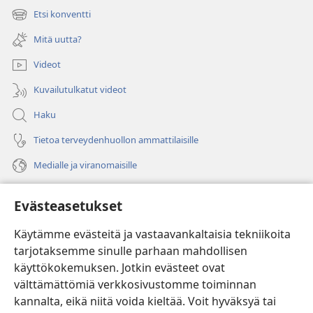
uuden
Etsi konventti
(avaa
ikkunan)
uuden
Mitä uutta?
ikkunan)
Videot
Kuvailutulkatut videot
Haku
Tietoa terveydenhuollon ammattilaisille
Medialle ja viranomaisille
Ohje
Evästeasetukset
Lahjoitukset
(avaa
Käytämme evästeitä ja vastaavankaltaisia tekniikoita
uuden
tarjotaksemme sinulle parhaan mahdollisen
ikkunan)
Vartiotornin VERKKOKIRJASTO
käyttökokemuksen. Jotkin evästeet ovat
(avaa
välttämättömiä verkkosivustomme toiminnan
uuden
®
JW Hub
ikkunan)
kannalta, eikä niitä voida kieltää. Voit hyväksyä tai
(avaa