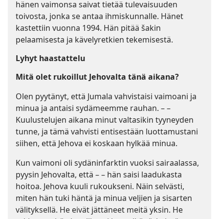
hänen vaimonsa saivat tietää tulevaisuuden
toivosta, jonka se antaa ihmiskunnalle. Hänet
kastettiin vuonna 1994. Hän pitää šakin
pelaamisesta ja kävelyretkien tekemisestä.
Lyhyt haastattelu
Mitä olet rukoillut Jehovalta tänä aikana?
Olen pyytänyt, että Jumala vahvistaisi vaimoani ja
minua ja antaisi sydämeemme rauhan. – –
Kuulustelujen aikana minut valtasikin tyyneyden
tunne, ja tämä vahvisti entisestään luottamustani
siihen, että Jehova ei koskaan hylkää minua.
Kun vaimoni oli sydäninfarktin vuoksi sairaalassa,
pyysin Jehovalta, että – – hän saisi laadukasta
hoitoa. Jehova kuuli rukoukseni. Näin selvästi,
miten hän tuki häntä ja minua veljien ja sisarten
välityksellä. He eivät jättäneet meitä yksin. He