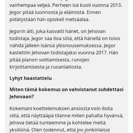
vanhempaa veljeä. Perheen isä kuoli vuonna 2013.
Jegor pitää luonnosta ja eläimistä. Ennen
pidätystään hän opiskeli metsäalaa.
Jegorin äiti, joka kasvatti hänet, on Jehovan
todistaja. Jegor saa iloa siitä, että hänellä on toivo
nähdä jälleen isänsä ylösnousemuksessa. Jegor
kastettiin Jehovan todistajaksi vuonna 2017. Hän
pitää pianon soittamisesta, runojen
kirjoittamisesta ja ruoanlaitosta.
Lyhyt haastattelu
Miten tämä kokemus on vahvistanut suhdettasi
Jehovaan?
Kokemani koettelemuksen ansiosta voin iloita
siitä, että näyttääpä tilanne miten pahalta hyvänsä,
Jehova tietää tunteemme ja kohtelee meitä
yksilöinä. Olen todennut, että jos jonkinlaisia