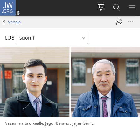
JW.ORG
Kirjaudu
(avaa
Vaihda
Hae
NÄ
uuden
sivuston
JW.ORG-
VA
Venäjä
ikkunan)
kieli
sivustolta
LUE
Vasemmalta oikealle: Jegor Baranov ja Jen Sen Li