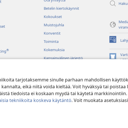
Ota yhteyttä
t
Haku
Betelin kiertokäynnit
Kokoukset
Media
Muistojuhla
set
viran
Konventit
Lahj
Toiminta
(avaa
uuden
Kokemuksia
®
ting
ikkunan)
Vart
Kansainvälinen järjestö
(avaa
VER
uuden
JW L
ikkunan)
niikoita tarjotaksemme sinulle parhaan mahdollisen käyttö
u raamatunluku
alta, eikä niitä voida kieltää. Voit hyväksyä tai poistaa l
stä tiedoista ei koskaan myydä tai käytetä markkinointiin.
isia tekniikoita koskeva käytäntö
. Voit muokata asetuksiasi
ible and Tract Society of Pennsylvania.
KÄYTTÖEHDOT
|
TIETOSUOJAKÄ