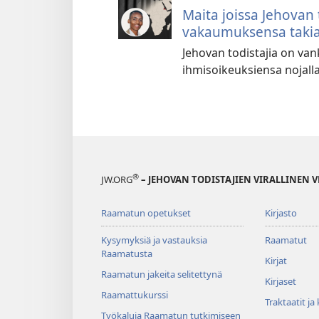
Maita joissa Jehovan
vakaumuksensa taki
Jehovan todistajia on van
ihmisoikeuksiensa nojall
®
JW.ORG
– JEHOVAN TODISTAJIEN VIRALLINEN 
Raamatun opetukset
Kirjasto
Kysymyksiä ja vastauksia
Raamatut
Raamatusta
Kirjat
Raamatun jakeita selitettynä
Kirjaset
Raamattukurssi
Traktaatit ja
Työkaluja Raamatun tutkimiseen