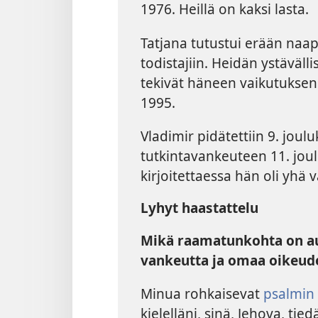
1976. Heillä on kaksi lasta.
Tatjana tutustui erään naap
todistajiin. Heidän ystävä
tekivät häneen vaikutuksen.
1995.
Vladimir pidätettiin 9. joul
tutkintavankeuteen 11. joul
kirjoitettaessa hän oli yhä v
Lyhyt haastattelu
Mikä raamatunkohta on au
vankeutta ja omaa oikeud
Minua rohkaisevat
psalmin 
kielelläni, sinä, Jehova, tie