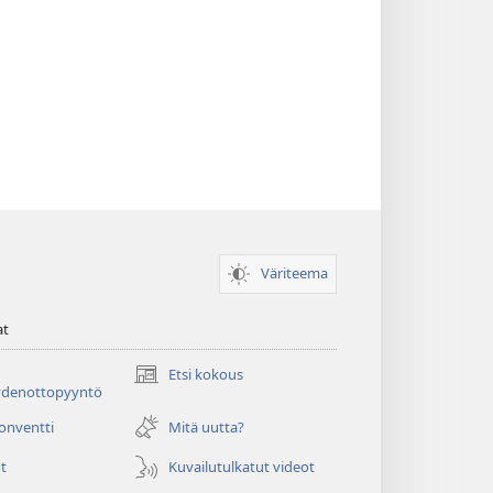
Väriteema
at
Etsi kokous
(avaa
ydenottopyyntö
uuden
ikkunan)
konventti
Mitä uutta?
t
Kuvailutulkatut videot