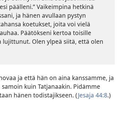
tesi päälleni.” Vaikeimpina hetkinä
sani, ja hänen avullaan pystyn
hansa koetukset, joita voi vielä
auhaa. Päätökseni kertoa toisille
lujittunut. Olen ylpeä siitä, että olen
ovaa ja että hän on aina kanssamme, ja
tä samoin kuin Tatjanaakin. Pidämme
taan hänen todistajikseen. (
Jesaja 44:8
.)