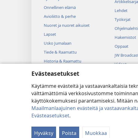
Artikkelisarja
Onnellinen elämä
Lehdet
Avioliitto & perhe
Työkirjat
Nuoret ja nuoret aikuiset
Ohjelmalehti
Lapset
Hakemistot
Usko Jumalaan
Oppaat
Tiede & Raamattu
JW Broadcas
Historia & Raamattu
Videot
Evästeasetukset
Musiikki
Kuunnelmat
Käytämme evästeitä ja vastaavankaltaisia tek
Dramatisoit
välttämättömiä verkkosivustomme toiminnan kann
käyttökokemuksesi parantamiseksi. Mitään näi
Maailmanlaajuinen evästeitä ja vastaavankalta
Evästeasetukset
.
Copyright
© 2026 Watch Tower B
Hyväksy
Poista
Muokkaa