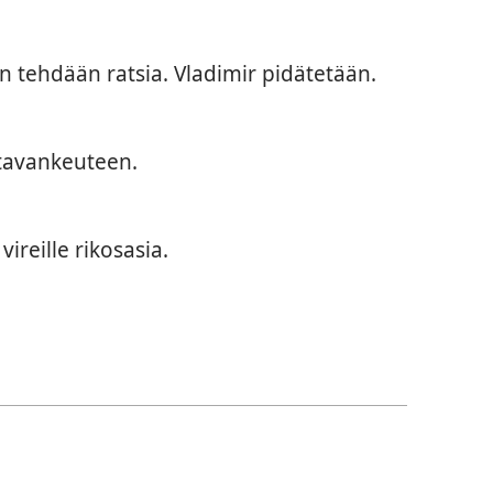
in tehdään ratsia. Vladimir pidätetään.
ntavankeuteen.
ireille rikosasia.