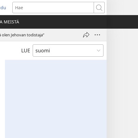
udu
aa
Hae
den
A MEISTÄ
unan)
olen Jehovan todistaja”
LUE