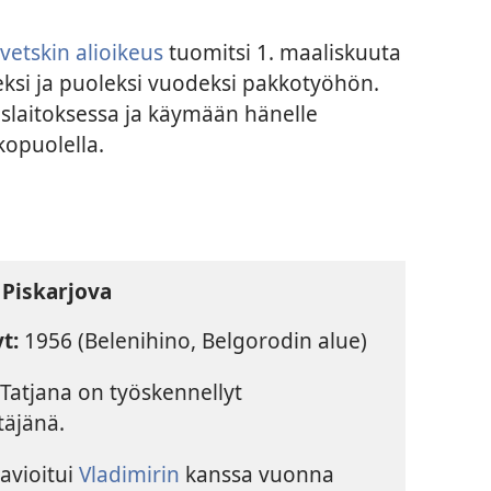
vetskin alioikeus
tuomitsi 1. maaliskuuta
ksi ja puoleksi vuodeksi pakkotyöhön.
laitoksessa ja käymään hänelle
kopuolella.
 Piskarjova
t:
1956 (Belenihino, Belgorodin alue)
Tatjana on työskennellyt
täjänä.
 avioitui
Vladimirin
kanssa vuonna