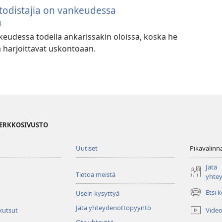
 todistajia on vankeudessa
a
keudessa todella ankarissakin oloissa, koska he
a harjoittavat uskontoaan.
VERKKOSIVUSTO
Uutiset
Pikavalinn
Jätä
Tietoa meistä
yhte
Etsi 
Usein kysyttyä
(avaa
uuden
Jätä yhteydenottopyyntö
Video
 kutsut
ikkunan)