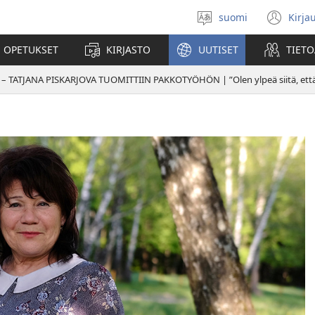
suomi
Kirja
Valitse
(av
kieli
uu
 OPETUKSET
KIRJASTO
UUTISET
TIETO
ikk
 – TATJANA PISKARJOVA TUOMITTIIN PAKKOTYÖHÖN | ”Olen ylpeä siitä, että 