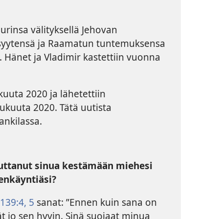
urinsa välityksellä Jehovan
llisyytensä ja Raamatun tuntemuksensa
 Hänet ja Vladimir kastettiin vuonna
ukuuta 2020 ja lähetettiin
ukuuta 2020. Tätä uutista
ankilassa.
ttanut sinua kestämään miehesi
enkäyntiäsi?
139:4, 5
sanat: ”Ennen kuin sana on
dät jo sen hyvin. Sinä suojaat minua