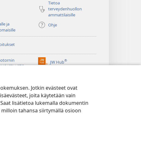
Tietoa
terveydenhuollon
ammattilaisille
lle ja
Ohje
omaisille
oitukset
iotornin
®
JW Hub
(avaa
KKOKIRJASTO
uuden
®
ikkunan)
ibrary
Watchtower Library
kokemuksen. Jotkin evästeet ovat
isäevästeet, joita käytetään vain
 Saat lisätietoa lukemalla dokumentin
 milloin tahansa siirtymällä osioon
YTÄNTÖ
|
EVÄSTEASETUKSET