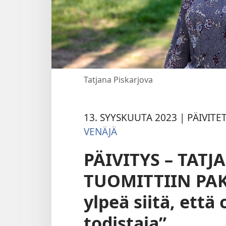
Tatjana Piskarjova
13. SYYSKUUTA 2023 | PÄIVITE
VENÄJÄ
PÄIVITYS – TAT
TUOMITTIIN PA
ylpeä siitä, että
todistaja”