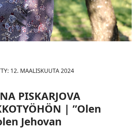
TTY: 12. MAALISKUUTA 2024
JANA PISKARJOVA
KKOTYÖHÖN | ”Olen
 olen Jehovan