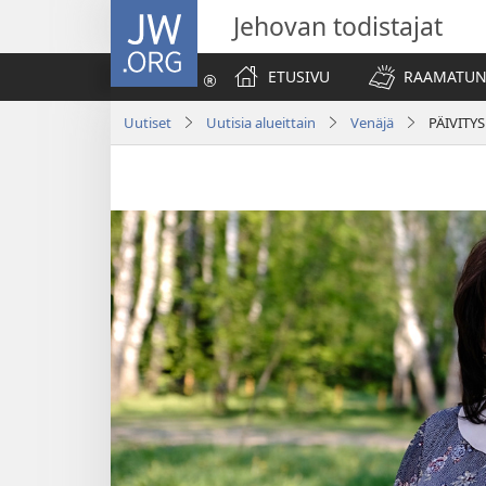
JW.ORG
Jehovan todistajat
ETUSIVU
RAAMATUN
Uutiset
Uutisia alueittain
Venäjä
PÄIVITYS