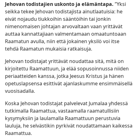
Jehovan todistajien uskonto ja elämäntapa.
”Yksi
seikka tekee Jehovan todistajista ainutlaatuisia: he
eivät nojaudu tiukkoihin sääntöihin tai jonkin
nimenomaisen johtajan arvovaltaan vaan yrittävät
auttaa kannattajiaan valmentamaan omaatuntoaan
Raamatun avulla, niin että jokainen yksilö voi itse
tehdä Raamatun mukaisia ratkaisuja.
Jehovan todistajat yrittävät noudattaa sitä, mitä on
kirjoitettu Raamattuun, ja elää sopusoinnussa niiden
periaatteiden kanssa, jotka Jeesus Kristus ja hänen
opetuslapsensa esittivät ajanlaskumme ensimmäisellä
vuosisadalla.
Koska Jehovan todistajat palvelevat Jumalaa yhdessä
tutkimalla Raamattua, vastaamalla raamatullisiin
kysymyksiin ja laulamalla Raamattuun perustuvia
lauluja, he selvästikin pyrkivät noudattamaan kaikessa
Raamattua.