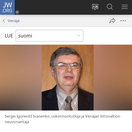
JW.ORG
Kirjaudu
(avaa
Vaihda
Hae
NÄ
uuden
sivuston
JW.ORG-
VA
Venäjä
ikkunan)
kieli
sivustolta
LUE
Sergei Igorevitš Ivanenko, uskonnontutkija ja Venäjän liittovaltion
neuvonantaja