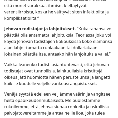
että monet varakkaat ihmiset kieltäytyvät
verensiirroista, koska he välttyvät siten infektioilta ja
komplikaatioilta.”
Jehovan todistajat ja lahjoitukset.
”Kuka tahansa voi
päättää olla antamatta lahjoituksia. Teoriassa joku voi
käydä Jehovan todistajien kokouksissa koko elämänsä
ajan lahjoittamatta ruplaakaan tai dollariakaan.
Jokainen päättää itse, antaako hän lahjoituksia vai ei.”
Vaikka Ivanenko todisti asiantuntevasti, että Jehovan
todistajat ovat tunnollisia, lainkuuliaisia kristittyjä,
oikeus jätti huomiotta hänen perustelunsa ja langetti
kaikille kuudelle veljelle vankeusrangaistukset.
Venäjä syyttää edelleen veljiämme väärin ja vangitsee
heitä epäoikeudenmukaisesti. Me puolestamme
rukoilemme, että Jehova siunaa rohkeita ja uskollisia
palvojatovereitamme ja antaa heille iloa, joka tulee