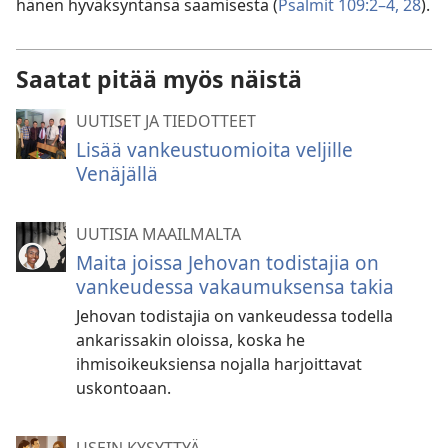
hänen hyväksyntänsä saamisesta (
Psalmit 109:2–4,
28
).
Saatat pitää myös näistä
UUTISET JA TIEDOTTEET
Lisää vankeustuomioita veljille
Venäjällä
UUTISIA MAAILMALTA
Maita joissa Jehovan todistajia on
vankeudessa vakaumuksensa takia
Jehovan todistajia on vankeudessa todella
ankarissakin oloissa, koska he
ihmisoikeuksiensa nojalla harjoittavat
uskontoaan.