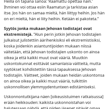
Heillä on tapana sanoa: ’Raamattu opettaa näin.’
Ihminen voi ottaa esiin Raamatun ja tarkistaa asian
itse. Jos hän on samaa mieltä, hän liittyy heihin. Jos hän
on eri mieltä, hän ei liity heihin. Ketään ei pakoteta.”
Syytös jonka mukaan Jehovan todistajat ovat
ekstremistejä.
”Alun perin jotkin Jehovan todistajien
julkaisut julistettiin äärihenkisiksi eli ekstremistisiksi,
koska joidenkin asiantuntijoiden mukaan niissä
väitetään, että Jehovan todistajien uskonto on ainoa
oikea ja että kaikki muut ovat vääriä. Muutkin
uskontokunnat esittävät samanlaisia väitteitä, mutta
syytökset kohdistettiin tässä tapauksessa Jehovan
todistajiin. Väitteet, joiden mukaan heidän uskontonsa
on ainoa oikea ja kaikki muut vääriä, tulkittiin
uskonnollisen ylemmyydentunteen edistämiseksi.
Uskonnontutkijana näen [oikeusistuimen ratkaisussa]
erään heikkouden: kaikista uskonnoistahan voi
halutessaan nähdä, että niiden jäsenet pitävät omaa