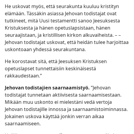
He uskovat myös, että seurakunta kuuluu kristityn
elämään. Tässäkin asiassa Jehovan todistajat ovat
tutkineet, mitä Uusi testamentti sanoo Jeesuksesta
Kristuksesta ja hänen opetuslapsistaan, hänen
seuraajistaan, ja kristillisen kirkon alkuvaiheista. – –
Jehovan todistajat uskovat, että heidän tulee harjoittaa
uskontoaan yhdessä seurakuntana.
He korostavat sitä, että Jeesuksen Kristuksen
opetuslapset tunnettaisiin keskinäisestä
rakkaudestaan.”
Jehovan todistajien saarnaamistyö.
”Jehovan
todistajat tunnetaan aktiivisesta saarnaamisestaan.
Mikään muu uskonto ei mielestäni vedä vertoja
Jehovan todistajille innossa ja saarnaamistoiminnassa.
Jokainen uskova käyttää jonkin verran aikaa
saarnaamiseen.