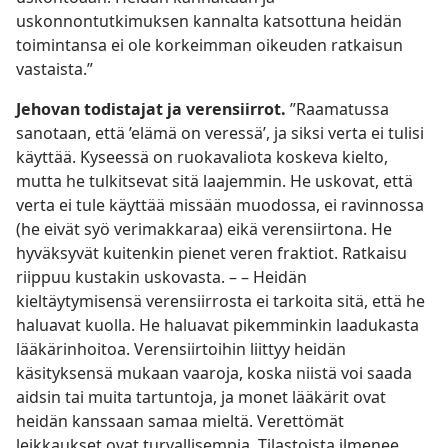
uskonnontutkimuksen kannalta katsottuna heidän
toimintansa ei ole korkeimman oikeuden ratkaisun
vastaista.”
Jehovan todistajat ja verensiirrot.
”Raamatussa
sanotaan, että ’elämä on veressä’, ja siksi verta ei tulisi
käyttää. Kyseessä on ruokavaliota koskeva kielto,
mutta he tulkitsevat sitä laajemmin. He uskovat, että
verta ei tule käyttää missään muodossa, ei ravinnossa
(he eivät syö verimakkaraa) eikä verensiirtona. He
hyväksyvät kuitenkin pienet veren fraktiot. Ratkaisu
riippuu kustakin uskovasta. – – Heidän
kieltäytymisensä verensiirrosta ei tarkoita sitä, että he
haluavat kuolla. He haluavat pikemminkin laadukasta
lääkärinhoitoa. Verensiirtoihin liittyy heidän
käsityksensä mukaan vaaroja, koska niistä voi saada
aidsin tai muita tartuntoja, ja monet lääkärit ovat
heidän kanssaan samaa mieltä. Verettömät
leikkaukset ovat turvallisempia. Tilastoista ilmenee,