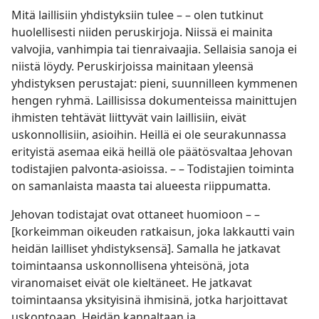
Mitä laillisiin yhdistyksiin tulee – – olen tutkinut
huolellisesti niiden peruskirjoja. Niissä ei mainita
valvojia, vanhimpia tai tienraivaajia. Sellaisia sanoja ei
niistä löydy. Peruskirjoissa mainitaan yleensä
yhdistyksen perustajat: pieni, suunnilleen kymmenen
hengen ryhmä. Laillisissa dokumenteissa mainittujen
ihmisten tehtävät liittyvät vain laillisiin, eivät
uskonnollisiin, asioihin. Heillä ei ole seurakunnassa
erityistä asemaa eikä heillä ole päätösvaltaa Jehovan
todistajien palvonta-asioissa. – – Todistajien toiminta
on samanlaista maasta tai alueesta riippumatta.
Jehovan todistajat ovat ottaneet huomioon – –
[korkeimman oikeuden ratkaisun, joka lakkautti vain
heidän lailliset yhdistyksensä]. Samalla he jatkavat
toimintaansa uskonnollisena yhteisönä, jota
viranomaiset eivät ole kieltäneet. He jatkavat
toimintaansa yksityisinä ihmisinä, jotka harjoittavat
uskontoaan. Heidän kannaltaan ja