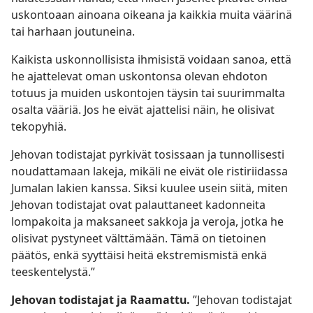
uskontoaan ainoana oikeana ja kaikkia muita väärinä
tai harhaan joutuneina.
Kaikista uskonnollisista ihmisistä voidaan sanoa, että
he ajattelevat oman uskontonsa olevan ehdoton
totuus ja muiden uskontojen täysin tai suurimmalta
osalta vääriä. Jos he eivät ajattelisi näin, he olisivat
tekopyhiä.
Jehovan todistajat pyrkivät tosissaan ja tunnollisesti
noudattamaan lakeja, mikäli ne eivät ole ristiriidassa
Jumalan lakien kanssa. Siksi kuulee usein siitä, miten
Jehovan todistajat ovat palauttaneet kadonneita
lompakoita ja maksaneet sakkoja ja veroja, jotka he
olisivat pystyneet välttämään. Tämä on tietoinen
päätös, enkä syyttäisi heitä ekstremismistä enkä
teeskentelystä.”
Jehovan todistajat ja Raamattu.
”Jehovan todistajat