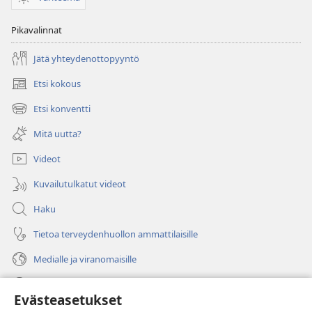
Pikavalinnat
Jätä yhteydenottopyyntö
Etsi kokous
(avaa
uuden
Etsi konventti
(avaa
ikkunan)
uuden
Mitä uutta?
ikkunan)
Videot
Kuvailutulkatut videot
Haku
Tietoa terveydenhuollon ammattilaisille
Medialle ja viranomaisille
Ohje
Evästeasetukset