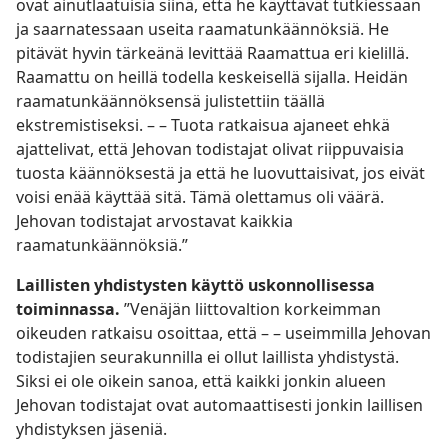
ovat ainutlaatuisia siinä, että he käyttävät tutkiessaan
ja saarnatessaan useita raamatunkäännöksiä. He
pitävät hyvin tärkeänä levittää Raamattua eri kielillä.
Raamattu on heillä todella keskeisellä sijalla. Heidän
raamatunkäännöksensä julistettiin täällä
ekstremistiseksi. – – Tuota ratkaisua ajaneet ehkä
ajattelivat, että Jehovan todistajat olivat riippuvaisia
tuosta käännöksestä ja että he luovuttaisivat, jos eivät
voisi enää käyttää sitä. Tämä olettamus oli väärä.
Jehovan todistajat arvostavat kaikkia
raamatunkäännöksiä.”
Laillisten yhdistysten käyttö uskonnollisessa
toiminnassa.
”Venäjän liittovaltion korkeimman
oikeuden ratkaisu osoittaa, että – – useimmilla Jehovan
todistajien seurakunnilla ei ollut laillista yhdistystä.
Siksi ei ole oikein sanoa, että kaikki jonkin alueen
Jehovan todistajat ovat automaattisesti jonkin laillisen
yhdistyksen jäseniä.