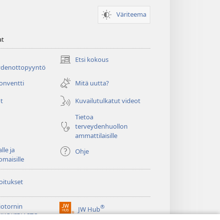
Väriteema
at
Etsi kokous
(avaa
ydenottopyyntö
uuden
ikkunan)
konventti
Mitä uutta?
t
Kuvailutulkatut videot
Tietoa
terveydenhuollon
ammattilaisille
lle ja
Ohje
omaisille
oitukset
iotornin
®
JW Hub
(avaa
KKOKIRJASTO