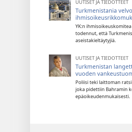
UUTISET JA TIEDOTTEET
Turkmenistania velv
ihmisoikeusrikkomuk
YK:n ihmisoikeuskomitea 
todennut, että Turkmenis
aseistakieltäytyjiä.
UUTISET JA TIEDOTTEET
Turkmenistan langet
vuoden vankeustuomi
Poliisi teki laittoman ra
joka pidettiin Bahramin 
epäoikeudenmukaisesti.