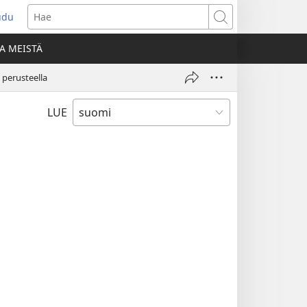
udu
aa
Hae
den
A MEISTÄ
unan)
 perusteella
LUE