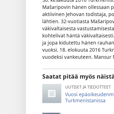
Mašaripovin hänen ollessaan p
aktiivinen Jehovan todistaja, p
lähtien. 32-vuotiasta Mašaripov
väkivaltaisesta vastustamisesta,
kohtelivat häntä väkivaltaisest
ja jopa kidutettu hänen rauha
vuoksi. 18. elokuuta 2016 Turk
vuodeksi vankeuteen. Mansur M
Saatat pitää myös näist
UUTISET JA TIEDOTTEET
Vuosi epäoikeudenm
Turkmenistanissa