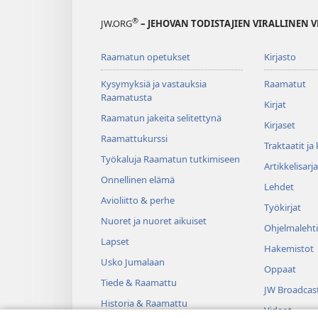
®
JW.ORG
– JEHOVAN TODISTAJIEN VIRALLINEN 
Raamatun opetukset
Kirjasto
Kysymyksiä ja vastauksia
Raamatut
Raamatusta
Kirjat
Raamatun jakeita selitettynä
Kirjaset
Raamattukurssi
Traktaatit ja
Työkaluja Raamatun tutkimiseen
Artikkelisarja
Onnellinen elämä
Lehdet
Avioliitto & perhe
Työkirjat
Nuoret ja nuoret aikuiset
Ohjelmalehti
Lapset
Hakemistot
Usko Jumalaan
Oppaat
Tiede & Raamattu
JW Broadcas
Historia & Raamattu
Videot