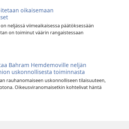
oitetaan oikaisemaan
set
on neljässä viimeaikaisessa päätöksessään
tan on toiminut väärin rangaistessaan
taa Bahram Hemdemoville neljän
on uskonnollisesta toiminnasta
tsian rauhanomaiseen uskonnolliseen tilaisuuteen,
kotona. Oikeusviranomaisetkin kohtelivat häntä