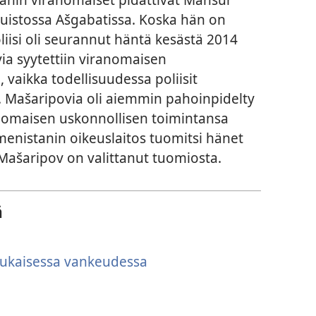
uistossa Ašgabatissa. Koska hän on
oliisi oli seurannut häntä kesästä 2014
ia syytettiin viranomaisen
 vaikka todellisuudessa poliisit
i. Mašaripovia oli aiemmin pahoinpidelty
nomaisen uskonnollisen toimintansa
menistanin oikeuslaitos tuomitsi hänet
ašaripov on valittanut tuomiosta.
ä
ukaisessa vankeudessa