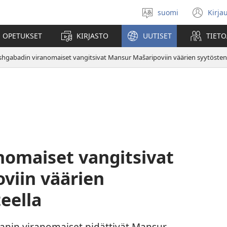
suomi
Kirja
Valitse
(av
kieli
uu
 OPETUKSET
KIRJASTO
UUTISET
TIETO
ikk
shgabadin viranomaiset vangitsivat Mansur Mašaripoviin väärien syytösten
nomaiset vangitsivat
viin väärien
eella
anin viranomaiset pidättivät Mansur