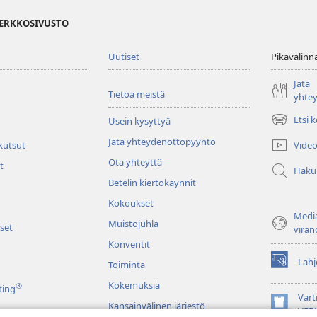
VERKKOSIVUSTO
Uutiset
Pikavalinn
Jätä
Tietoa meistä
yhte
Etsi 
Usein kysyttyä
(avaa
uuden
Jätä yhteydenottopyyntö
Video
 kutsut
ikkunan)
Ota yhteyttä
t
Haku
Betelin kiertokäynnit
Kokoukset
Media
Muistojuhla
set
viran
Konventit
Lahj
Toiminta
(avaa
uuden
Kokemuksia
®
ting
ikkunan)
Vart
Kansainvälinen järjestö
(avaa
VER