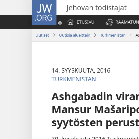
JW.ORG
Jehovan todistajat
ETUSIVU
RAAMATUN
Uutiset
Uutisia alueittain
Turkmenistan
A
14. SYYSKUUTA, 2016
TURKMENISTAN
Ashgabadin vira
Mansur Mašaripo
syytösten perust
30. kesäkuuta 2016 Turkmenist