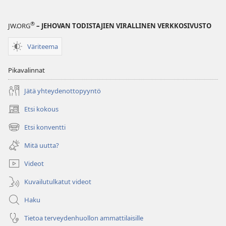
®
JW.ORG
– JEHOVAN TODISTAJIEN VIRALLINEN VERKKOSIVUSTO
Väriteema
Pikavalinnat
Jätä yhteydenottopyyntö
Etsi kokous
(avaa
uuden
Etsi konventti
(avaa
ikkunan)
uuden
Mitä uutta?
ikkunan)
Videot
Kuvailutulkatut videot
Haku
Tietoa terveydenhuollon ammattilaisille