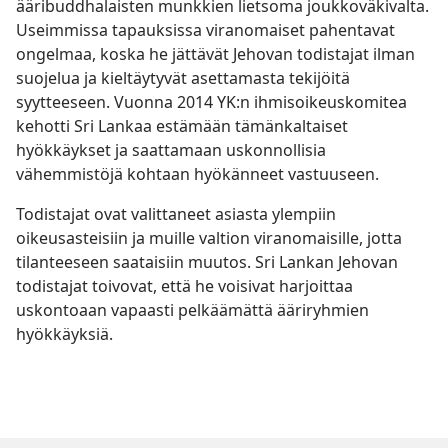
ääribuddhalaisten munkkien lietsoma joukkoväkivalta.
Useimmissa tapauksissa viranomaiset pahentavat
ongelmaa, koska he jättävät Jehovan todistajat ilman
suojelua ja kieltäytyvät asettamasta tekijöitä
syytteeseen. Vuonna 2014 YK:n ihmisoikeuskomitea
kehotti Sri Lankaa estämään tämänkaltaiset
hyökkäykset ja saattamaan uskonnollisia
vähemmistöjä kohtaan hyökänneet vastuuseen.
Todistajat ovat valittaneet asiasta ylempiin
oikeusasteisiin ja muille valtion viranomaisille, jotta
tilanteeseen saataisiin muutos. Sri Lankan Jehovan
todistajat toivovat, että he voisivat harjoittaa
uskontoaan vapaasti pelkäämättä ääriryhmien
hyökkäyksiä.