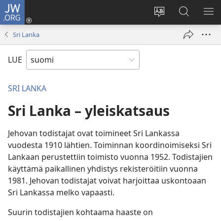
JW.ORG
Kirjaudu
(avaa
Vaihda
Hae
NÄ
uuden
sivuston
JW.ORG-
VA
Sri Lanka
ikkunan)
kieli
sivustolta
LUE
SRI LANKA
Sri Lanka – yleiskatsaus
Jehovan todistajat ovat toimineet Sri Lankassa
vuodesta 1910 lähtien. Toiminnan koordinoimiseksi Sri
Lankaan perustettiin toimisto vuonna 1952. Todistajien
käyttämä paikallinen yhdistys rekisteröitiin vuonna
1981. Jehovan todistajat voivat harjoittaa uskontoaan
Sri Lankassa melko vapaasti.
Suurin todistajien kohtaama haaste on