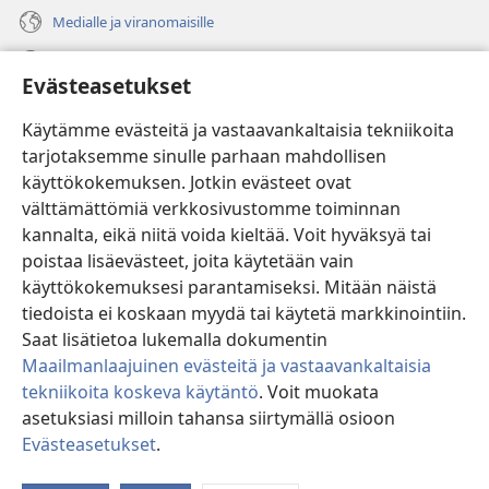
Medialle ja viranomaisille
Ohje
Evästeasetukset
Lahjoitukset
(avaa
Käytämme evästeitä ja vastaavankaltaisia tekniikoita
uuden
tarjotaksemme sinulle parhaan mahdollisen
ikkunan)
Vartiotornin VERKKOKIRJASTO
käyttökokemuksen. Jotkin evästeet ovat
(avaa
välttämättömiä verkkosivustomme toiminnan
uuden
®
JW Hub
ikkunan)
kannalta, eikä niitä voida kieltää. Voit hyväksyä tai
(avaa
uuden
poistaa lisäevästeet, joita käytetään vain
®
JW Library
ikkunan)
käyttökokemuksesi parantamiseksi. Mitään näistä
tiedoista ei koskaan myydä tai käytetä markkinointiin.
Watchtower Library
Saat lisätietoa lukemalla dokumentin
Maailmanlaajuinen evästeitä ja vastaavankaltaisia
tekniikoita koskeva käytäntö
. Voit muokata
asetuksiasi milloin tahansa siirtymällä osioon
Copyright
© 2026 Watch Tower Bible and Tract Society of Pennsylvania.
Evästeasetukset
.
KÄYTTÖEHDOT
|
TIETOSUOJAKÄYTÄNTÖ
|
EVÄSTEASETUKSET