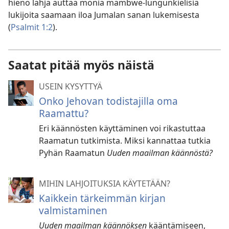
hieno lahja auttaa monia mambwe-lungunkielisiä
lukijoita saamaan iloa Jumalan sanan lukemisesta
(
Psalmit 1:2
).
Saatat pitää myös näistä
USEIN KYSYTTYÄ
Onko Jehovan todistajilla oma
Raamattu?
Eri käännösten käyttäminen voi rikastuttaa
Raamatun tutkimista. Miksi kannattaa tutkia
Pyhän Raamatun
Uuden maailman käännöstä?
MIHIN LAHJOITUKSIA KÄYTETÄÄN?
Kaikkein tärkeimmän kirjan
valmistaminen
Uuden maailman käännöksen
kääntämiseen,