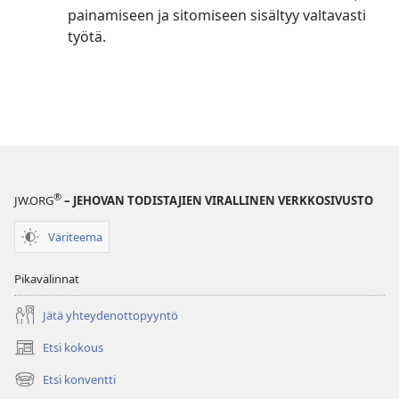
painamiseen ja sitomiseen sisältyy valtavasti
työtä.
®
JW.ORG
– JEHOVAN TODISTAJIEN VIRALLINEN VERKKOSIVUSTO
Väriteema
Pikavalinnat
Jätä yhteydenottopyyntö
Etsi kokous
(avaa
uuden
Etsi konventti
(avaa
ikkunan)