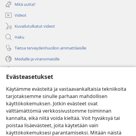
uuden
Mitä uutta?
ikkunan)
Videot
Kuvailutulkatut videot
Haku
Tietoa terveydenhuollon ammattilaisille
Medialle ja viranomaisille
Ohje
Evästeasetukset
Lahjoitukset
(avaa
Käytämme evästeitä ja vastaavankaltaisia tekniikoita
uuden
tarjotaksemme sinulle parhaan mahdollisen
ikkunan)
Vartiotornin VERKKOKIRJASTO
käyttökokemuksen. Jotkin evästeet ovat
(avaa
välttämättömiä verkkosivustomme toiminnan
uuden
®
JW Hub
ikkunan)
kannalta, eikä niitä voida kieltää. Voit hyväksyä tai
(avaa
uuden
poistaa lisäevästeet, joita käytetään vain
®
JW Library
ikkunan)
käyttökokemuksesi parantamiseksi. Mitään näistä