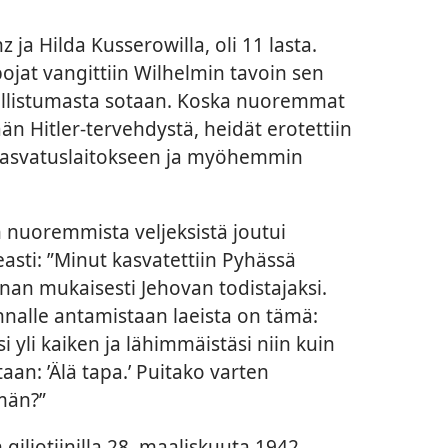
a Hilda Kusserowilla, oli 11 lasta.
jat vangittiin Wilhelmin tavoin sen
osallistumasta sotaan. Koska nuoremmat
n Hitler-tervehdystä, heidät erotettiin
 kasvatuslaitokseen ja myöhemmin
 nuoremmista veljeksistä joutui
asti: ”Minut kasvatettiin Pyhässä
an mukaisesti Jehovan todistajaksi.
nalle antamistaan laeista on tämä:
i yli kaiken ja lähimmäistäsi niin kuin
taan: ’Älä tapa.’ Puitako varten
män?”
giljotiinilla 28. maaliskuuta 1942.