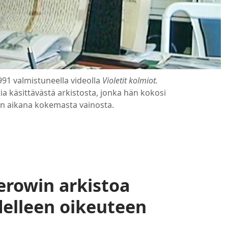
1 valmistuneella videolla
Violetit kolmiot.
a käsittävästä arkistosta, jonka hän kokosi
n aikana kokemasta vainosta.
rowin arkistoa
delleen oikeuteen