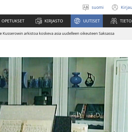
suomi
Kirja
Valitse
(av
kieli
uu
 OPETUKSET
KIRJASTO
UUTISET
TIETO
ikk
 Kusserowin arkistoa koskeva asia uudelleen oikeuteen Saksassa