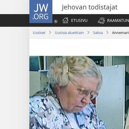
JW.ORG
Jehovan todistajat
ETUSIVU
RAAMATUN
Uutiset
Uutisia alueittain
Saksa
Annemarie