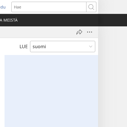
udu
aa
Hae
den
A MEISTÄ
unan)
LUE