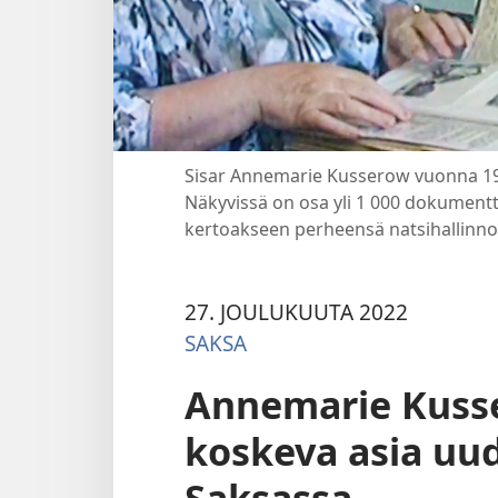
Sisar Annemarie Kusserow vuonna 199
Näkyvissä on osa yli 1 000 dokumentti
kertoakseen perheensä natsihallinno
27. JOULUKUUTA 2022
SAKSA
Annemarie Kusse
koskeva asia uu
Saksassa