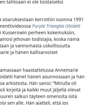
en tahtoaan ei ole toistaiseksi
 sisaruksestaan kerrottiin vuonna 1991
kumenttivideossa
Purple Triangles
(
Violetit
tyi Kusserowin perheen kokemuksiin,
 vainosi Jehovan todistajia, koska nämä
taan ja vannomasta uskollisuutta
arie ja hänen kallisarvoiset
amassaan haastattelussa Annemarie
o pidätti hänet hänen asunnossaan ja hän
ia arkistosta. Hän sanoi: ”Minulla oli
li kirjeitä ja kaikki muut jäljellä olevat
 suuren salkun täyteen omenoita siitä
oisi sen alle. Hän ajatteli, että jos