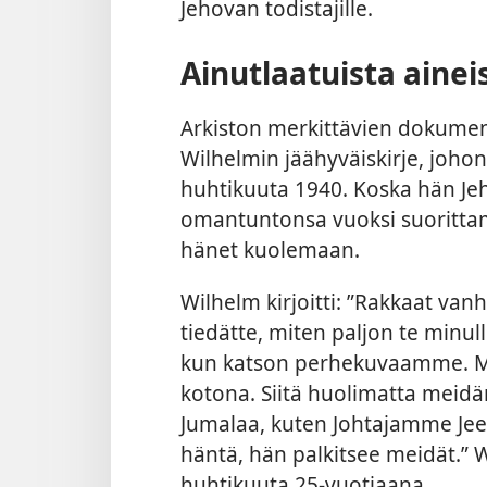
Jehovan todistajille.
Ainutlaatuista ainei
Arkiston merkittävien dokumen
Wilhelmin jäähyväiskirje, johon 
huhtikuuta 1940. Koska hän Jeh
omantuntonsa vuoksi suorittama
hänet kuolemaan.
Wilhelm kirjoitti: ”Rakkaat vanh
tiedätte, miten paljon te minul
kun katson perhekuvaamme. Mit
kotona. Siitä huolimatta meidä
Jumalaa, kuten Johtajamme Jee
häntä, hän palkitsee meidät.” 
huhtikuuta 25-vuotiaana.