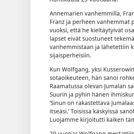
Annemarien vanhemmilla, Franz j
Franz ja perheen vanhemmat po
vuoksi, että he kieltäytyivät 
lapset eivät suostuneet tekemää
vanhemmistaan ja lähetettiin
sijaisperheisiin.
Kun Wolfgang, yksi Kusserowin
sotaoikeuteen, hän sanoi rohke
Raamatussa olevan Jumalan san
Suurin ja pyhin hänen ihmiskun
’Sinun on rakastettava Jumalaas
itseäsi.’ Toisissa käskyissä sano
Luojamme kirjoitutti kaiken tä
20-vuotias Wolfgang mestattiin 