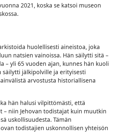
 vuonna 2021, koska se katsoi museon
skossa.
kistoida huolellisesti aineistoa, joka
luun natsien vainoissa. Hän säilytti sitä –
 – yli 65 vuoden ajan, kunnes hän kuoli
ilytti jälkipolville ja erityisesti
ainvälistä arvostusta historiallisena
a hän halusi vilpittömästi, että
– niin Jehovan todistajat kuin muutkin
nsä uskollisuudesta. Tämän
ovan todistajien uskonnollisen yhteisön