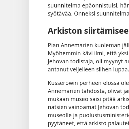
suunnitelma epäonnistuisi, häne
syötävää. Onneksi suunnitelma
Arkiston siirtämisee
Pian Annemarien kuoleman jälk
Myöhemmin kävi ilmi, että yksi 
Jehovan todistaja, oli myynyt 
antanut veljelleen siihen lupaa.
Kusserowin perheen elossa oleva
Annemarien tahdosta, olivat jä
mukaan museo saisi pitää arkist
natsien vainoamat Jehovan todis
museolle ja puolustusministeriö
pyytäneet, että arkisto palaut