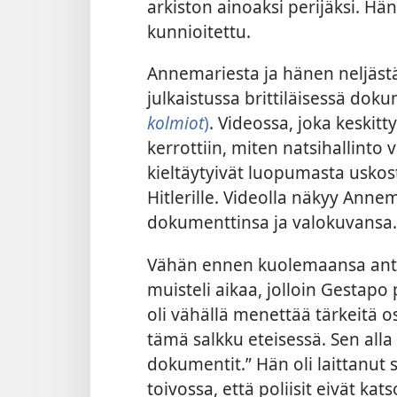
arkiston ainoaksi perijäksi. Hän
kunnioitettu.
Annemariesta ja hänen neljästä
julkaistussa brittiläisessä do
kolmiot
)
. Videossa, joka keskit
kerrottiin, miten natsihallinto
kieltäytyivät luopumasta uskos
Hitlerille. Videolla näkyy Annem
dokumenttinsa ja valokuvansa.
Vähän ennen kuolemaansa ant
muisteli aikaa, jolloin Gestap
oli vähällä menettää tärkeitä os
tämä salkku eteisessä. Sen alla o
dokumentit.” Hän oli laittanut
toivossa, että poliisit eivät kats