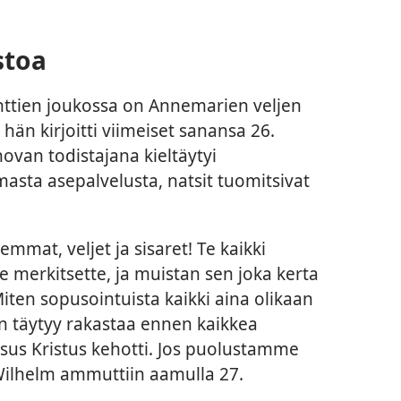
stoa
ttien joukossa on Annemarien veljen
hän kirjoitti viimeiset sanansa 26.
ovan todistajana kieltäytyi
sta asepalvelusta, natsit tuomitsivat
emmat, veljet ja sisaret! Te kaikki
le merkitsette, ja muistan sen joka kerta
en sopusointuista kaikki aina olikaan
n täytyy rakastaa ennen kaikkea
sus Kristus kehotti. Jos puolustamme
Wilhelm ammuttiin aamulla 27.