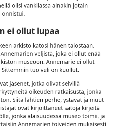
llä olisi vankilassa ainakin jotain
 onnistui.
n ei ollut lupaa
een arkisto katosi hänen talostaan.
Annemarien veljistä, joka ei ollut enää
arkiston museoon. Annemarie ei ollut
 Sittemmin tuo veli on kuollut.
t jäsenet, jotka olivat selvillä
rkyttyneitä oikeuden ratkaisusta, jonka
on. Siitä lähtien perhe, ystävät ja muut
tajat ovat kirjoittaneet satoja kirjeitä
lle, jonka alaisuudessa museo toimii, ja
ettaisiin Annemarien toiveiden mukaisesti