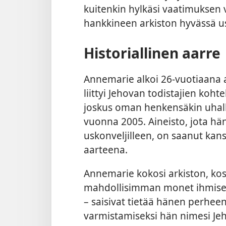
kuitenkin hylkäsi vaatimuksen
hankkineen arkiston hyvässä u
Historiallinen aarre
Annemarie alkoi 26-vuotiaana ar
liittyi Jehovan todistajien kohte
joskus oman henkensäkin uhalla
vuonna 2005. Aineisto, jota hän sä
uskonveljilleen, on saanut kans
aarteena.
Annemarie kokosi arkiston, kosk
mahdollisimman monet ihmiset 
– saisivat tietää hänen perhee
varmistamiseksi hän nimesi Jeh