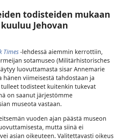
eiden todisteiden mukaan
 kuuluu Jehovan
k Times
-lehdessä aiemmin kerrottiin,
armeijan sotamuseo (Militärhistorisches
äytyy luovuttamasta sisar Annemarie
a hänen viimeisestä tahdostaan ja
 tulleet todisteet kuitenkin tukevat
ämä on saanut järjestömme
ian museota vastaan.
li seitsemän vuoden ajan päästä museon
ovuttamisesta, mutta siinä ei
vei asian oikeuteen. Valitettavasti oikeus