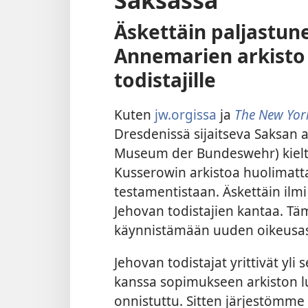
Äskettäin paljastun
Annemarien arkisto
todistajille
Kuten
jw.orgissa
ja
The New Yor
Dresdenissä sijaitseva Saksan 
Museum der Bundeswehr) kielt
Kusserowin arkistoa huolimatt
testamentistaan. Äskettäin ilmi
Jehovan todistajien kantaa. T
käynnistämään uuden oikeusas
Jehovan todistajat yrittivät y
kanssa sopimukseen arkiston lu
onnistuttu. Sitten järjestömme 