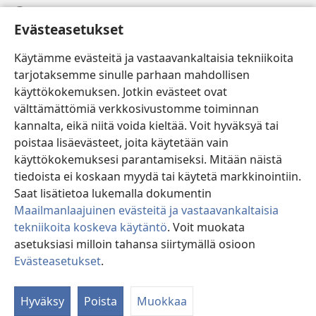
Ohje
Evästeasetukset
Lahjoitukset
(avaa
Käytämme evästeitä ja vastaavankaltaisia tekniikoita
uuden
tarjotaksemme sinulle parhaan mahdollisen
ikkunan)
Vartiotornin VERKKOKIRJASTO
käyttökokemuksen. Jotkin evästeet ovat
(avaa
välttämättömiä verkkosivustomme toiminnan
uuden
®
JW Hub
ikkunan)
kannalta, eikä niitä voida kieltää. Voit hyväksyä tai
(avaa
uuden
poistaa lisäevästeet, joita käytetään vain
®
JW Library
ikkunan)
käyttökokemuksesi parantamiseksi. Mitään näistä
tiedoista ei koskaan myydä tai käytetä markkinointiin.
Watchtower Library
Saat lisätietoa lukemalla dokumentin
Maailmanlaajuinen evästeitä ja vastaavankaltaisia
tekniikoita koskeva käytäntö
. Voit muokata
asetuksiasi milloin tahansa siirtymällä osioon
Copyright
© 2026 Watch Tower Bible and Tract Society of Pennsylvania.
Evästeasetukset
.
KÄYTTÖEHDOT
|
TIETOSUOJAKÄYTÄNTÖ
|
EVÄSTEASETUKSET
Hyväksy
Poista
Muokkaa