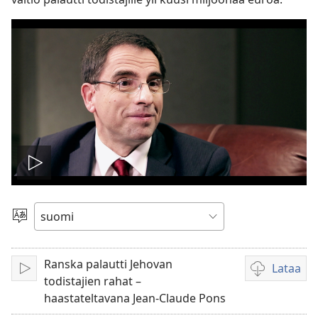
Toista
video
Valitse
kieli
Ranska palautti Jehovan
Lataa
Toista
Videoiden
todistajien rahat –
latausvaihto
haastateltavana Jean-Claude Pons