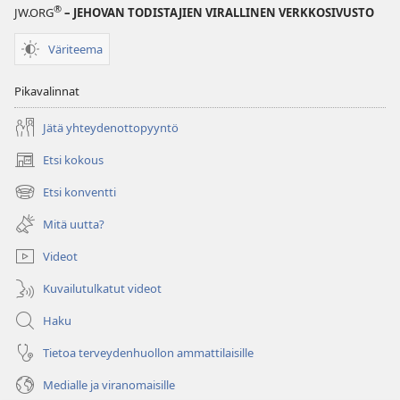
®
JW.ORG
– JEHOVAN TODISTAJIEN VIRALLINEN VERKKOSIVUSTO
Väriteema
Pikavalinnat
Jätä yhteydenottopyyntö
Etsi kokous
(avaa
uuden
Etsi konventti
(avaa
ikkunan)
uuden
Mitä uutta?
ikkunan)
Videot
Kuvailutulkatut videot
Haku
Tietoa terveydenhuollon ammattilaisille
Medialle ja viranomaisille