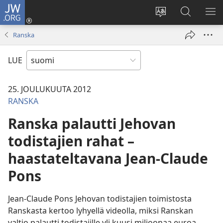
JW.ORG
Kirjaudu
(avaa
Vaihda
Hae
NÄ
uuden
sivuston
JW.ORG-
VA
Ranska
ikkunan)
kieli
sivustolta
LUE
25. JOULUKUUTA 2012
RANSKA
Ranska palautti Jehovan
todistajien rahat –
haastateltavana Jean-Claude
Pons
Jean-Claude Pons Jehovan todistajien toimistosta
Ranskasta kertoo lyhyellä videolla, miksi Ranskan
valtio palautti todistajille yli kuusi miljoonaa euroa.